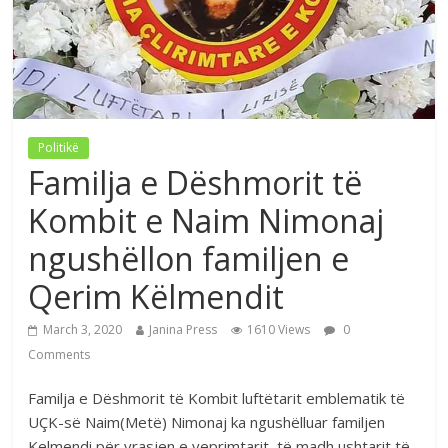
Politikë
Familja e Dëshmorit të
Kombit e Naim Nimonaj
ngushëllon familjen e
Qerim Këlmendit
March 3, 2020
Janina Press
1610 Views
0
Comments
Familja e Dëshmorit të Kombit luftëtarit emblematik të
UÇK-së Naim(Metë) Nimonaj ka ngushëlluar familjen
Kelmendi për vrasjen e veprimtarit ,të madh ushtarit të