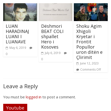
LUAN
Dëshmori
Shoku Agim
HARADINAJ
BEAT COLI
Xhigoli
LUANI I
shpallet
Kryetar i
LUANAVE
Hero i
Frontit
Kosoves
Popullor
May 6, 2019
uron ditën e
July 6, 2019
0
Çlirimit
0
June 12, 2023
Comments Off
Leave a Reply
You must be
logged in
to post a comment.
Youtube