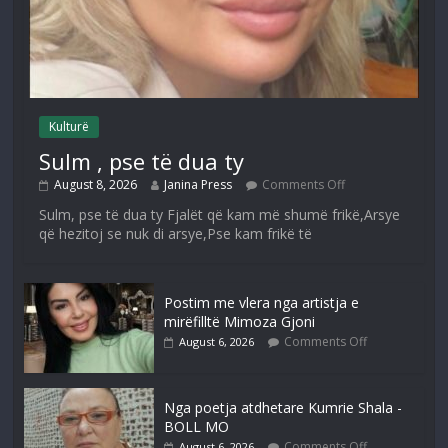
Kulturë
Sulm , pse të dua ty
August 8, 2026
Janina Press
Comments Off
Sulm, pse të dua ty Fjalët që kam më shumë frikë,Arsye
që hezitoj se nuk di arsye,Pse kam frikë të
Postim me vlera nga artistja e
mirëfilltë Mimoza Gjoni
Comments Off
August 6, 2026
Nga poetja atdhetare Kumrie Shala -
BOLL MO
Comments Off
August 6, 2026