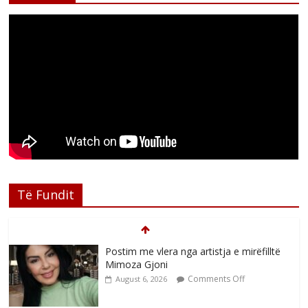
Të Fundit
Postim me vlera nga artistja e mirëfilltë
Mimoza Gjoni
Comments Off
August 6, 2026