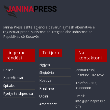
Janina Press është agjenci e pavarur lajmesh alternative e
regjistruar pranë Ministrisë së Tregtisë dhe Industrisë së
Republikës së Kosovës.
Linqe me
Të tjera
Na
rëndësi
kontaktoni
Ngjyra
Policia
JaninaPress|
Shqipëria
Prishtinë| Kosovë
Zjarrëfikësat
Kosova
Telefon: (383)
Spitalet
45000000
Presheva
Pyetje të shpeshta
Email:
Ulqini
info@janinapress.c
Arbëreshët
om