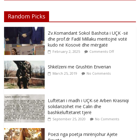
Random Picks
Zv.Komandant Sokol Bashota i UÇK -së
dhe prof.dr Fadil Millaku meritojnë votë
kudo në Kosovë dhe mërgatë
February 2, 2025
Comments Off
Shkëlzeni me Grushtin Enverian
March 25, 2019
No Comments
Luftëtari i madh i UÇK-së Arben Krasniqi
solidarizohet me Calin dhe
bashkëluftëtaret tjerë
September 25, 2020
No Comments
Poezi nga poetja mirënjohur Ajete