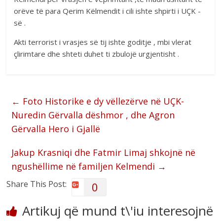
orëve të para Qerim Këlmendit i cili ishte shpirti i UÇK -
së .
Akti terrorist i vrasjes së tij ishte goditje , mbi vlerat
çlirimtare dhe shteti duhet ti zbulojë urgjentisht .
←
Foto Historike e dy vëllezërve në UÇK-
Nuredin Gërvalla dëshmor , dhe Agron
Gërvalla Hero i Gjallë
Jakup Krasniqi dhe Fatmir Limaj shkojnë në
ngushëllime në familjen Kelmendi
→
Share This Post:
0
Artikuj që mund t\'iu interesojnë