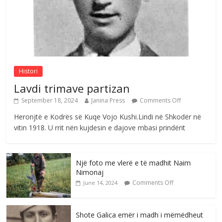
Comments Off
August 4, 2026
Sulm , pse të dua ty
Comments Off
August 8, 2026
Histori
Lavdi trimave partizan
September 18, 2024
Janina Press
Comments Off
Heronjtë e Kodrës së Kuqe Vojo Kushi.Lindi në Shkodër në
vitin 1918. U rrit nën kujdesin e dajove mbasi prindërit
Një foto me vlerë e të madhit Naim
Nimonaj
Comments Off
June 14, 2024
Shote Galica emër i madh i mëmëdheut