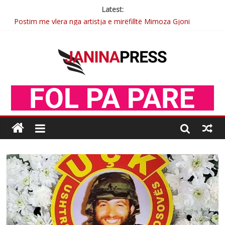
Latest:
Postim me vlera nga artistja e mirëfilltë Mimoza Gjoni
Nga poetja atdhetare Kumrie Shala -BOLL MO
Nga Elmije Ajazi e nderuar
Brahim Çekaj njē veprimtar i respektuar i çeshtjës kombëtare
Sulm , pse të dua ty