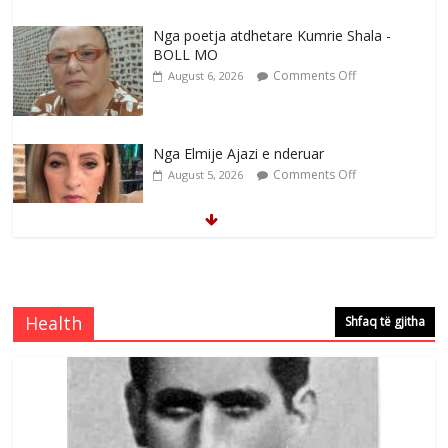
Nga poetja atdhetare Kumrie Shala -
BOLL MO
Comments Off
August 6, 2026
Nga Elmije Ajazi e nderuar
Comments Off
August 5, 2026
Brahim Çekaj njē veprimtar i respektuar i
çeshtjës kombëtare
Comments Off
August 5, 2026
Health
Shfaq të gjitha
Çlirimtari Mentor Mushkolaj nderohet
me mirenjohje nga Xhevdet Qeriqi Dega
e invalidëve në Fushë Kosovë