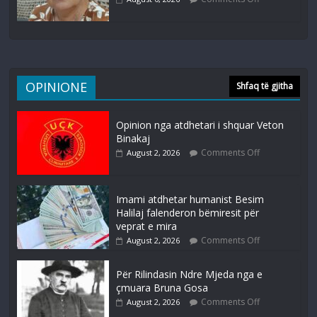
OPINIONE
Shfaq të gjitha
Opinion nga atdhetari i shquar Veton
Binakaj
Comments Off
August 2, 2026
Imami atdhetar humanist Besim
Halilaj falenderon bëmiresit për
veprat e mira
Comments Off
August 2, 2026
Për Rilindasin Ndre Mjeda nga e
çmuara Bruna Gosa
Comments Off
August 2, 2026