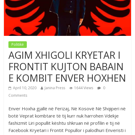
Politikë
AGIM XHIGOLI KRYETAR I
FRONTIT KUJTON BABAIN
E KOMBIT ENVER HOXHEN
April 10, 2020
Janina Press
1644 Views
0
Comments
Enver Hoxha gjallë në Ferizaj, Në Kosovë Në Shqiperi në
botë Veprat kombtare të tij kurr nuk harrohen Vdekje
fashizmit Liri popullit kështu shkruan në profilin e tij në
Facebook Kryetari i Frontit Popullor i palodhuri Enveristi i