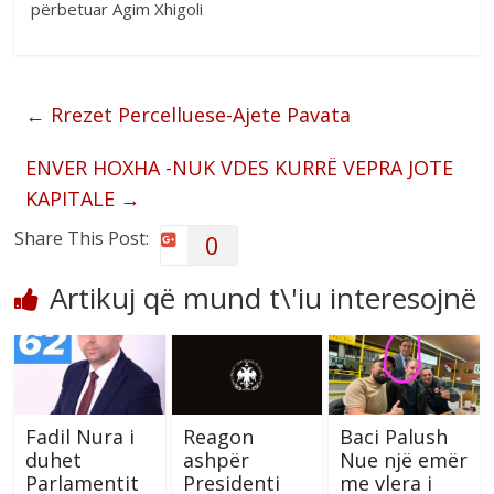
përbetuar Agim Xhigoli
←
Rrezet Percelluese-Ajete Pavata
ENVER HOXHA -NUK VDES KURRË VEPRA JOTE
KAPITALE
→
Share This Post:
0
Artikuj që mund t\'iu interesojnë
Fadil Nura i
Reagon
Baci Palush
duhet
ashpër
Nue një emër
Parlamentit
Presidenti
me vlera i