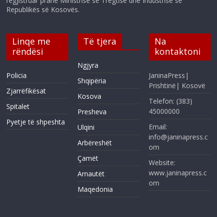
regjistruar pranë Ministrisë së Tregtisë dhe Industrisë së
Republikës së Kosovës.
Linqe me
Të tjera
Na
rëndësi
kontaktoni
Ngjyra
Policia
JaninaPress|
Shqipëria
Prishtinë| Kosovë
Zjarrëfikësat
Kosova
Telefon: (383)
Spitalet
45000000
Presheva
Pyetje të shpeshta
Email:
Ulqini
info@janinapress.c
Arbëreshët
om
Çamët
Website:
www.janinapress.c
Arnautët
om
Maqedonia