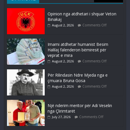
Opinion nga atdhetari i shquar Veton
Binakaj
Comments Off
August 2, 2026
Imami atdhetar humanist Besim
Halilaj falenderon bëmiresit për
veprat e mira
Comments Off
August 2, 2026
Për Rilindasin Ndre Mjeda nga e
çmuara Bruna Gosa
Comments Off
August 2, 2026
Një nderim meritor për Adi Veselin
nga Çlirimtarët
Comments Off
July 27, 2026