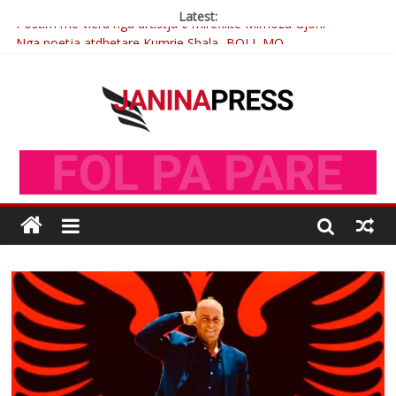
Latest:
Postim me vlera nga artistja e mirëfilltë Mimoza Gjoni
Nga poetja atdhetare Kumrie Shala -BOLL MO
Nga Elmije Ajazi e nderuar
Brahim Çekaj njē veprimtar i respektuar i çeshtjës kombëtare
Çlirimtari Mentor Mushkolaj nderohet me mirenjohje nga
Xhevdet Qeriqi Dega e invalidëve në Fushë Kosovë