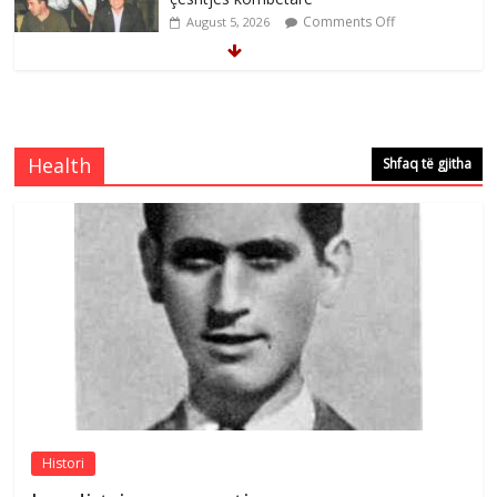
Comments Off
August 5, 2026
Çlirimtari Mentor Mushkolaj nderohet
me mirenjohje nga Xhevdet Qeriqi Dega
e invalidëve në Fushë Kosovë
Health
Shfaq të gjitha
Comments Off
August 4, 2026
Çlirimtari Agron Gërvalla me takime pune
në atdhe të shoqerisë Levizja
Comments Off
August 3, 2026
Postim me vlera nga artistja e mirëfilltë
Mimoza Gjoni
Comments Off
August 6, 2026
Histori