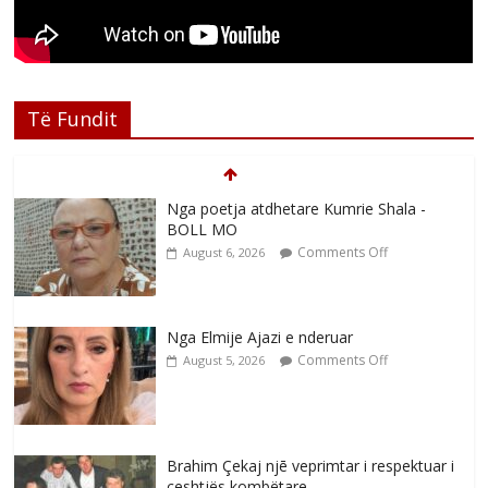
Të Fundit
Nga poetja atdhetare Kumrie Shala -
BOLL MO
Comments Off
August 6, 2026
Nga Elmije Ajazi e nderuar
Comments Off
August 5, 2026
Brahim Çekaj njē veprimtar i respektuar i
çeshtjës kombëtare