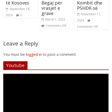
të Kosoves
Begaj për
Kombit dhe
vrasjet e
PSHDK-së
September 18,
grave
November 17,
2019
0
March 1, 2023
2024
Comments Off
Comments Off
Leave a Reply
You must be
logged in
to post a comment.
Youtube