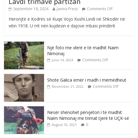
Lavdi trimave partizan
September 18, 2024
Janina Press
Comments Off
Heronjtë e Kodrës së Kuqe Vojo Kushi.Lindi në Shkodër në
vitin 1918. U rrit nën kujdesin e dajove mbasi prindërit
Një foto me vlerë e të madhit Naim
Nimonaj
Comments Off
June 14, 2024
Shote Galica emër i madh i mëmëdheut
Comments Off
November 21, 2022
Nesër shënohet përvjetori i të madhit
Naim Nimonaj me trimat tjerë të UÇK-së
0
August 10, 2021