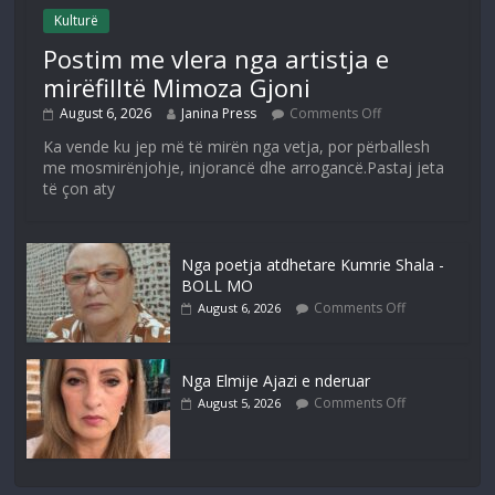
Kulturë
Postim me vlera nga artistja e
mirëfilltë Mimoza Gjoni
August 6, 2026
Janina Press
Comments Off
Ka vende ku jep më të mirën nga vetja, por përballesh
me mosmirënjohje, injorancë dhe arrogancë.Pastaj jeta
të çon aty
Nga poetja atdhetare Kumrie Shala -
BOLL MO
Comments Off
August 6, 2026
Nga Elmije Ajazi e nderuar
Comments Off
August 5, 2026