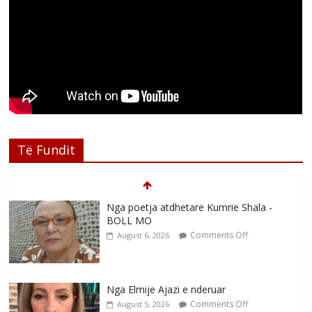
Të Fundit
Nga poetja atdhetare Kumrie Shala -
BOLL MO
Comments Off
August 6, 2026
Nga Elmije Ajazi e nderuar
Comments Off
August 5, 2026