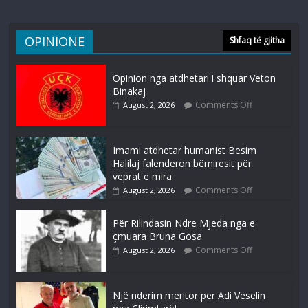
OPINIONE
Shfaq të gjitha
Opinion nga atdhetari i shquar Veton
Binakaj
Comments Off
August 2, 2026
Imami atdhetar humanist Besim
Halilaj falenderon bëmiresit për
veprat e mira
Comments Off
August 2, 2026
Për Rilindasin Ndre Mjeda nga e
çmuara Bruna Gosa
Comments Off
August 2, 2026
Një nderim meritor për Adi Veselin