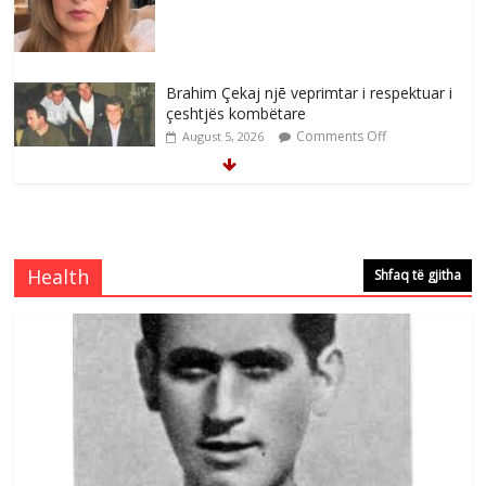
Brahim Çekaj njē veprimtar i respektuar i
çeshtjës kombëtare
Comments Off
August 5, 2026
Çlirimtari Mentor Mushkolaj nderohet
me mirenjohje nga Xhevdet Qeriqi Dega
e invalidëve në Fushë Kosovë
Health
Shfaq të gjitha
Comments Off
August 4, 2026
Çlirimtari Agron Gërvalla me takime pune
në atdhe të shoqerisë Levizja
Comments Off
August 3, 2026
Postim me vlera nga artistja e mirëfilltë