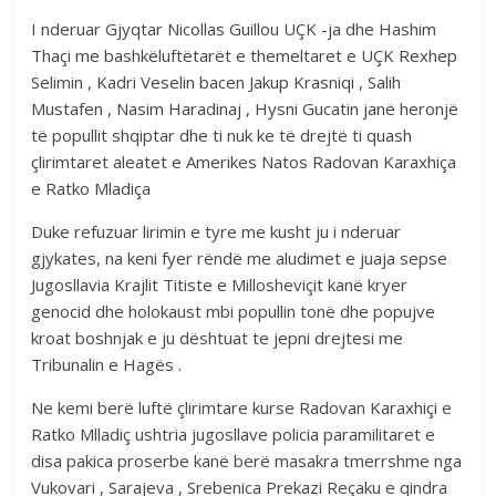
I nderuar Gjyqtar Nicollas Guillou UÇK -ja dhe Hashim
Thaçi me bashkëluftëtarët e themeltaret e UÇK Rexhep
Selimin , Kadri Veselin bacen Jakup Krasniqi , Salih
Mustafen , Nasim Haradinaj , Hysni Gucatin janë heronjë
të popullit shqiptar dhe ti nuk ke të drejtë ti quash
çlirimtaret aleatet e Amerikes Natos Radovan Karaxhiça
e Ratko Mladiça
Duke refuzuar lirimin e tyre me kusht ju i nderuar
gjykates, na keni fyer rëndë me aludimet e juaja sepse
Jugosllavia Krajlit Titiste e Millosheviçit kanë kryer
genocid dhe holokaust mbi popullin tonë dhe popujve
kroat boshnjak e ju dështuat te jepni drejtesi me
Tribunalin e Hagës .
Ne kemi berë luftë çlirimtare kurse Radovan Karaxhiçi e
Ratko Mlladiç ushtria jugosllave policia paramilitaret e
disa pakica proserbe kanë berë masakra tmerrshme nga
Vukovari , Sarajeva , Srebenica Prekazi Reçaku e qindra