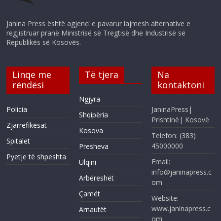
Janina Press është agjenci e pavarur lajmesh alternative e
regjistruar pranë Ministrisë së Tregtisë dhe Industrisë së
Republikës së Kosovës.
Linqe me
Të tjera
Na
rëndësi
kontaktoni
Ngjyra
Policia
JaninaPress|
Shqipëria
Prishtinë| Kosovë
Zjarrëfikësat
Kosova
Telefon: (383)
Spitalet
45000000
Presheva
Pyetje të shpeshta
Email:
Ulqini
info@janinapress.c
Arbëreshët
om
Çamët
Website:
www.janinapress.c
Arnautët
om