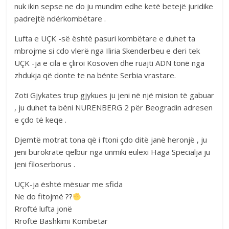
nuk ikin sepse ne do ju mundim edhe ketë betejë juridike
padrejtë ndërkombëtare .
Lufta e UÇK -së është pasuri kombëtare e duhet ta
mbrojme si cdo vlerë nga Iliria Skenderbeu e deri tek
UÇK -ja e cila e çliroi Kosoven dhe ruajti ADN tonë nga
zhdukja që donte te na bënte Serbia vrastare.
Zoti Gjykates trup gjykues ju jeni në një mision të gabuar
, ju duhet ta bëni NURENBERG 2 për Beogradin adresen
e çdo të keqe .
Djemtë motrat tona që i ftoni çdo ditë janë heronjë , ju
jeni burokratë qelbur nga unmiki eulexi Haga Specialja ju
jeni filoserborus .
UÇK-ja është mësuar me sfida
Ne do fitojmë ??
Rroftë lufta jonë
Rroftë Bashkimi Kombëtar