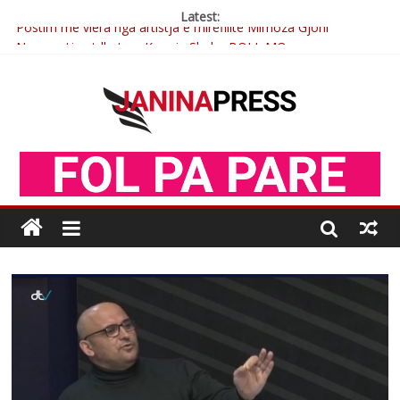
Latest:
Postim me vlera nga artistja e mirëfilltë Mimoza Gjoni
Nga poetja atdhetare Kumrie Shala -BOLL MO
Nga Elmije Ajazi e nderuar
Brahim Çekaj njē veprimtar i respektuar i çeshtjës kombëtare
Çlirimtari Mentor Mushkolaj nderohet me mirenjohje nga
Xhevdet Qeriqi Dega e invalidëve në Fushë Kosovë