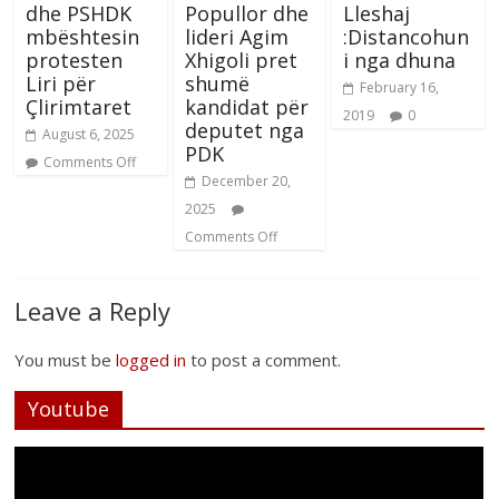
dhe PSHDK
Popullor dhe
Lleshaj
mbështesin
lideri Agim
:Distancohun
protesten
Xhigoli pret
i nga dhuna
Liri për
shumë
February 16,
Çlirimtaret
kandidat për
2019
0
deputet nga
August 6, 2025
PDK
Comments Off
December 20,
2025
Comments Off
Leave a Reply
You must be
logged in
to post a comment.
Youtube