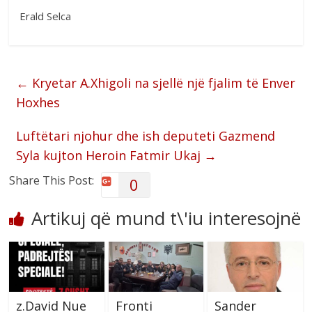
Erald Selca
←
Kryetar A.Xhigoli na sjellë një fjalim të Enver
Hoxhes
Luftëtari njohur dhe ish deputeti Gazmend
Syla kujton Heroin Fatmir Ukaj
→
Share This Post:
0
Artikuj që mund t\'iu interesojnë
z.David Nue
Fronti
Sander