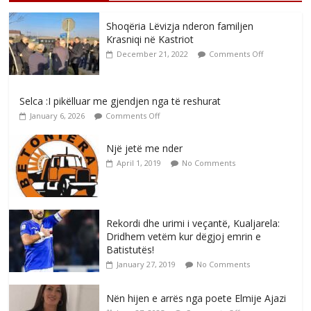
Shoqëria Lëvizja nderon familjen
Krasniqi në Kastriot
December 21, 2022
Comments Off
Selca :I pikëlluar me gjendjen nga të reshurat
January 6, 2026
Comments Off
Një jetë me nder
April 1, 2019
No Comments
Rekordi dhe urimi i veçantë, Kualjarela:
Dridhem vetëm kur dëgjoj emrin e
Batistutës!
January 27, 2019
No Comments
Nën hijen e arrës nga poete Elmije Ajazi