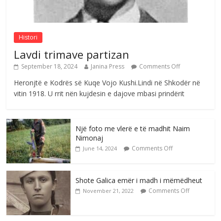
Mimoza Gjoni
Comments Off
August 6, 2026
Histori
Lavdi trimave partizan
September 18, 2024
Janina Press
Comments Off
Heronjtë e Kodrës së Kuqe Vojo Kushi.Lindi në Shkodër në
vitin 1918. U rrit nën kujdesin e dajove mbasi prindërit
Një foto me vlerë e të madhit Naim
Nimonaj
Comments Off
June 14, 2024
Shote Galica emër i madh i mëmëdheut
Comments Off
November 21, 2022