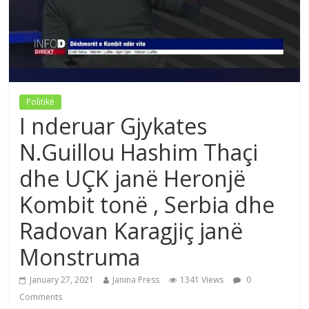
Politikë
I nderuar Gjykates
N.Guillou Hashim Thaçi
dhe UÇK janë Heronjë
Kombit tonë , Serbia dhe
Radovan Karagjiç janë
Monstruma
January 27, 2021
Janina Press
1341 Views
0
Comments