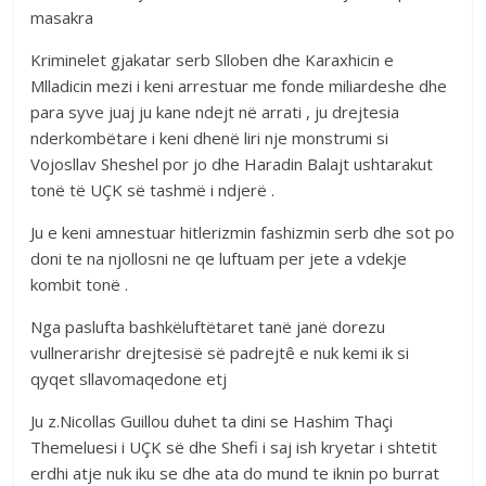
masakra
Kriminelet gjakatar serb Slloben dhe Karaxhicin e
Mlladicin mezi i keni arrestuar me fonde miliardeshe dhe
para syve juaj ju kane ndejt në arrati , ju drejtesia
nderkombëtare i keni dhenë liri nje monstrumi si
Vojosllav Sheshel por jo dhe Haradin Balajt ushtarakut
tonë të UÇK së tashmë i ndjerë .
Ju e keni amnestuar hitlerizmin fashizmin serb dhe sot po
doni te na njollosni ne qe luftuam per jete a vdekje
kombit tonë .
Nga paslufta bashkëluftëtaret tanë janë dorezu
vullnerarishr drejtesisë së padrejtê e nuk kemi ik si
qyqet sllavomaqedone etj
Ju z.Nicollas Guillou duhet ta dini se Hashim Thaçi
Themeluesi i UÇK së dhe Shefi i saj ish kryetar i shtetit
erdhi atje nuk iku se dhe ata do mund te iknin po burrat