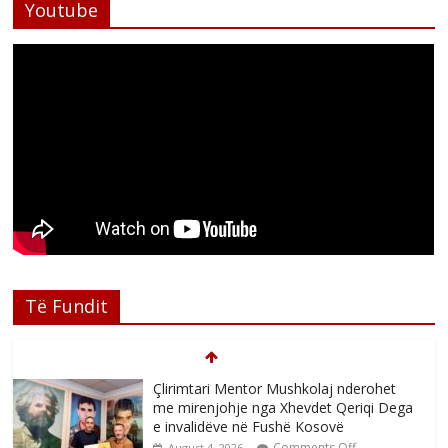
Youtube
Të Fundit
Çlirimtari Mentor Mushkolaj nderohet
me mirenjohje nga Xhevdet Qeriqi Dega
e invalidëve në Fushë Kosovë
Comments Off
August 4, 2026