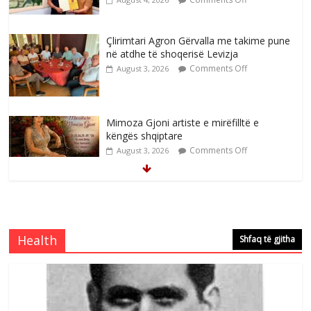
Çlirimtari Agron Gërvalla me takime pune
në atdhe të shoqerisë Levizja
Comments Off
August 3, 2026
Mimoza Gjoni artiste e mirëfilltë e
këngës shqiptare
Comments Off
August 3, 2026
S’mbaj inat me asnjëri -Ganimete Jakupi
poete e respektuar
Comments Off
August 3, 2026
Health
Shfaq të gjitha
Nga Elmije Ajazi e nderuar
Comments Off
August 5, 2026