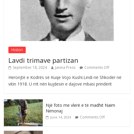
Brahim Çekaj njē veprimtar i respektuar i
çeshtjës kombëtare
Comments Off
August 5, 2026
Histori
Lavdi trimave partizan
September 18, 2024
Janina Press
Comments Off
Heronjtë e Kodrës së Kuqe Vojo Kushi.Lindi në Shkodër në
vitin 1918. U rrit nën kujdesin e dajove mbasi prindërit
Një foto me vlerë e të madhit Naim
Nimonaj
Comments Off
June 14, 2024