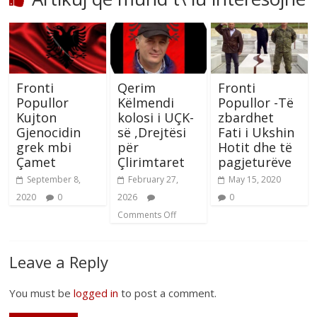
Fronti
Qerim
Fronti
Popullor
Këlmendi
Popullor -Të
Kujton
kolosi i UÇK-
zbardhet
Gjenocidin
së ,Drejtësi
Fati i Ukshin
grek mbi
për
Hotit dhe të
Çamet
Çlirimtaret
pagjeturëve
September 8,
February 27,
May 15, 2020
2020
0
2026
0
Comments Off
Leave a Reply
You must be
logged in
to post a comment.