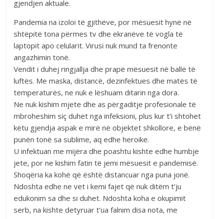
gjendjen aktuale.
Pandemia na izoloi të gjithëve, por mësuesit hynë në
shtëpitë tona përmes tv dhe ekranëve të vogla të
laptopit apo celularit. Virusi nuk mund ta frenonte
angazhimin tonë.
Vendit i duhej ringjallja dhe prapë mësuesit në ballë të
luftës. Me maska, distancë, dezinfektues dhe matës të
temperaturës, ne nuk e lëshuam ditarin nga dora.
Ne nuk kishim mjete dhe as përgaditje profesionale të
mbroheshim siç duhet nga infeksioni, plus kur t’i shtohet
këtu gjendja aspak e mirë në objektet shkollore, e bënë
punën tonë sa sublime, aq edhe heroike.
U infektuan me mijëra dhe poashtu kishte edhe humbje
jete, por ne kishim fatin të jemi mësuesit e pandemisë.
Shoqëria ka kohë që është distancuar nga puna jonë.
Ndoshta edhe ne vet i kemi fajet që nuk ditëm t’ju
edukonim sa dhe si duhet. Ndoshta koha e okupimit
serb, na kishte detyruar t’ua falnim disa nota, me