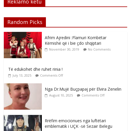
Reklamo këtu
Random Picks
Afrim Ajredini :Flamuri Kombëtar
Këmishë që i bie çdo shqiptari
November 30, 2019
No Comments
Të edukohet dhe ruhet rinia !
July 13, 2025
Comments Off
Nga Dr.Mujë Buçpapaj për Elvira Zenelin
August 10, 2025
Comments Off
Rrëfim emocionues nga luftëtari
emblematik i UÇK -së Sezair Belegu