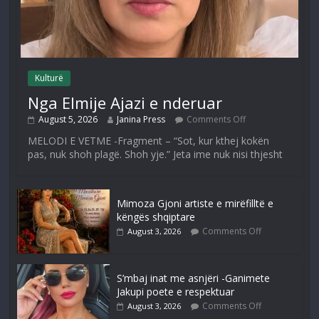
Kulturë
Nga Elmije Ajazi e nderuar
August 5, 2026
Janina Press
Comments Off
MELODI E VETME -Fragment – “Sot, kur kthej kokën
pas, nuk shoh plagë. Shoh yje.” Jeta ime nuk nisi thjesht
Mimoza Gjoni artiste e mirëfilltë e
këngës shqiptare
Comments Off
August 3, 2026
S’mbaj inat me asnjëri -Ganimete
Jakupi poete e respektuar
Comments Off
August 3, 2026