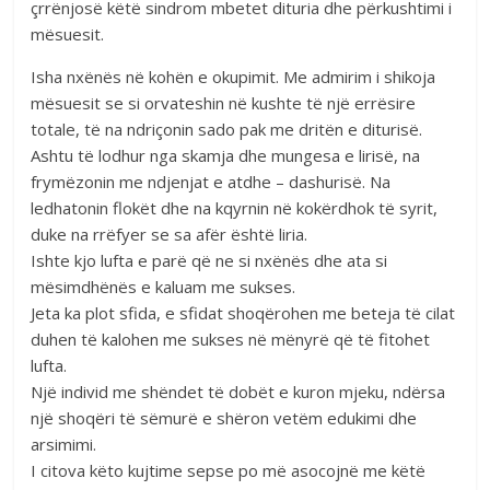
çrrënjosë këtë sindrom mbetet dituria dhe përkushtimi i
mësuesit.
Isha nxënës në kohën e okupimit. Me admirim i shikoja
mësuesit se si orvateshin në kushte të një errësire
totale, të na ndriçonin sado pak me dritën e diturisë.
Ashtu të lodhur nga skamja dhe mungesa e lirisë, na
frymëzonin me ndjenjat e atdhe – dashurisë. Na
ledhatonin flokët dhe na kqyrnin në kokërdhok të syrit,
duke na rrëfyer se sa afër është liria.
Ishte kjo lufta e parë që ne si nxënës dhe ata si
mësimdhënës e kaluam me sukses.
Jeta ka plot sfida, e sfidat shoqërohen me beteja të cilat
duhen të kalohen me sukses në mënyrë që të fitohet
lufta.
Një individ me shëndet të dobët e kuron mjeku, ndërsa
një shoqëri të sëmurë e shëron vetëm edukimi dhe
arsimimi.
I citova këto kujtime sepse po më asocojnë me këtë