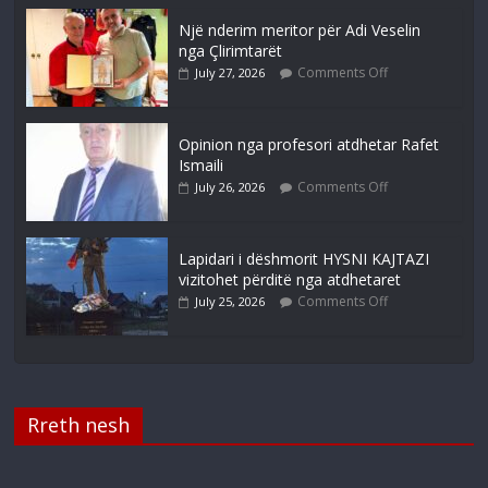
Një nderim meritor për Adi Veselin
nga Çlirimtarët
Comments Off
July 27, 2026
Opinion nga profesori atdhetar Rafet
Ismaili
Comments Off
July 26, 2026
Lapidari i dëshmorit HYSNI KAJTAZI
vizitohet përditë nga atdhetaret
Comments Off
July 25, 2026
Rreth nesh