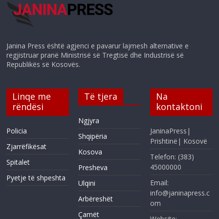
Janina Press është agjenci e pavarur lajmesh alternative e
regjistruar pranë Ministrisë së Tregtisë dhe Industrisë së
Republikës së Kosovës.
Linqe me
Të tjera
Na
rëndësi
kontaktoni
Ngjyra
Policia
JaninaPress|
Shqipëria
Prishtinë| Kosovë
Zjarrëfikësat
Kosova
Telefon: (383)
Spitalet
45000000
Presheva
Pyetje të shpeshta
Email:
Ulqini
info@janinapress.c
Arbëreshët
om
Çamët
Website: