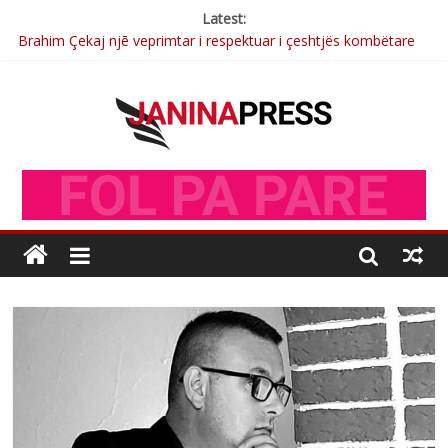
Latest:
Brahim Çekaj njē veprimtar i respektuar i çeshtjës kombëtare
Çlirimtari Mentor Mushkolaj nderohet me mirenjohje nga
Xhevdet Qeriqi Dega e invalidëve në Fushë Kosovë
Çlirimtari Agron Gërvalla me takime pune në atdhe të shoqerisë
Levizja
Mimoza Gjoni artiste e mirëfilltë e këngës shqiptare
Nga Elmije Ajazi e nderuar