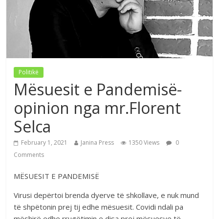
Politikë
Mësuesit e Pandemisë-
opinion nga mr.Florent
Selca
February 1, 2021
Janina Press
1350 Views
0
Comments
MËSUESIT E PANDEMISË
Virusi depërtoi brenda dyerve të shkollave, e nuk mund
të shpëtonin prej tij edhe mësuesit. Covidi ndali pa
mëshirë edhe rrugëtimin e disa prej mësuesve të