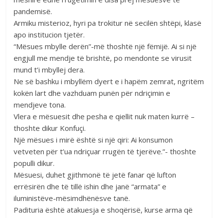
pandemisë.
Armiku misterioz, hyri pa trokitur në secilën shtëpi, klasë
apo institucion tjetër.
“Mësues mbylle derën”-më thoshtë një fëmijë. Ai si një
engjull me mendje të brishtë, po mendonte se virusit
mund t’i mbyllej dera.
Ne së bashku i mbyllëm dyert e i hapëm zemrat, ngritëm
kokën lart dhe vazhduam punën për ndriçimin e
mendjeve tona.
Vlera e mësuesit dhe pesha e qiellit nuk maten kurrë –
thoshte dikur Konfuçi.
Një mësues i mirë është si një qiri: Ai konsumon
vetveten për t’ua ndriçuar rrugën të tjerëve.”- thoshte
populli dikur.
Mësuesi, duhet gjithmonë të jetë fanar që lufton
errësirën dhe të tillë ishin dhe janë “armata” e
iluministëve-mësimdhënësve tanë.
Padituria është atakuesja e shoqërisë, kurse arma që