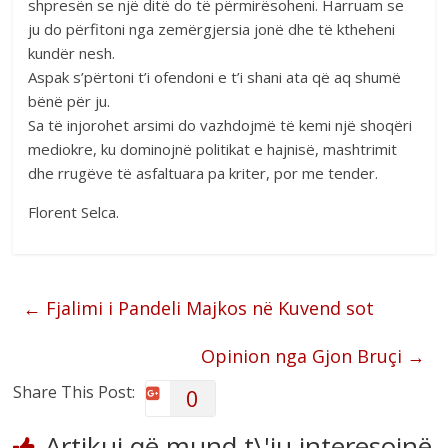
shpresën se një ditë do të përmirësoheni. Harruam se
ju do përfitoni nga zemërgjersia jonë dhe të ktheheni
kundër nesh.
Aspak s’përtoni t’i ofendoni e t’i shani ata që aq shumë
bënë për ju.
Sa të injorohet arsimi do vazhdojmë të kemi një shoqëri
mediokre, ku dominojnë politikat e hajnisë, mashtrimit
dhe rrugëve të asfaltuara pa kriter, por me tender.
Florent Selca.
←
Fjalimi i Pandeli Majkos në Kuvend sot
Opinion nga Gjon Bruçi
→
Share This Post:
0
Artikuj që mund t\'iu interesojnë