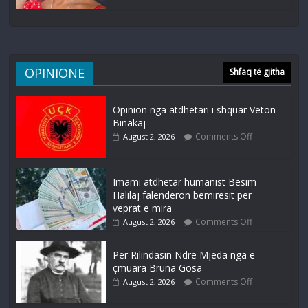
OPINIONE
Shfaq të gjitha
Opinion nga atdhetari i shquar Veton
Binakaj
Comments Off
August 2, 2026
Imami atdhetar humanist Besim
Halilaj falenderon bëmiresit për
veprat e mira
Comments Off
August 2, 2026
Për Rilindasin Ndre Mjeda nga e
çmuara Bruna Gosa
Comments Off
August 2, 2026