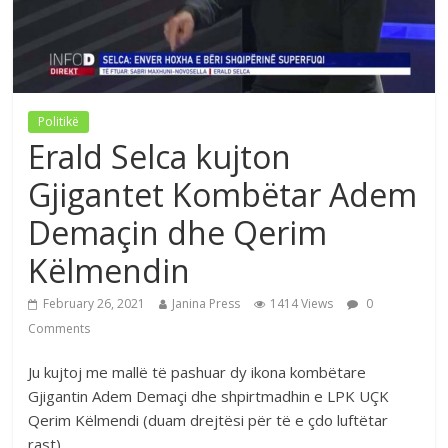
Politikë
Erald Selca kujton
Gjigantet Kombëtar Adem
Demaçin dhe Qerim
Këlmendin
February 26, 2021
Janina Press
1414 Views
0
Comments
Ju kujtoj me mallë të pashuar dy ikona kombëtare
Gjigantin Adem Demaçi dhe shpirtmadhin e LPK UÇK
Qerim Këlmendi (duam drejtësi për të e çdo luftëtar
rast)