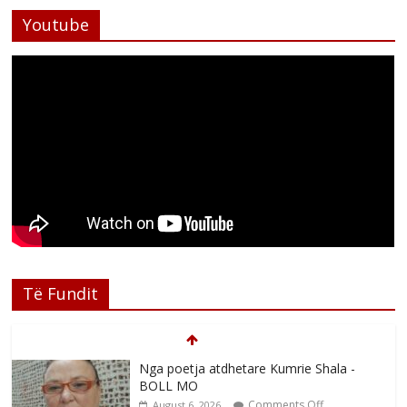
Youtube
Të Fundit
Nga poetja atdhetare Kumrie Shala -
BOLL MO
Comments Off
August 6, 2026