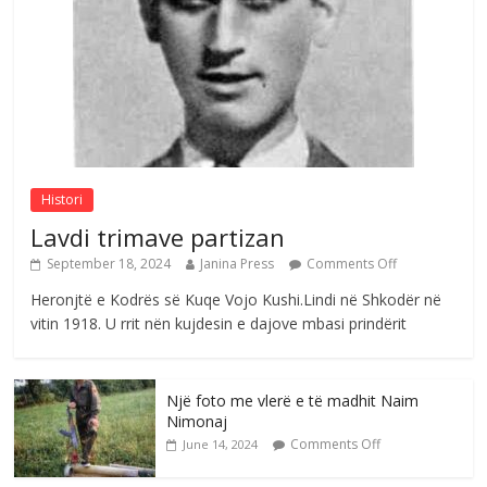
në atdhe të shoqerisë Levizja
Comments Off
August 3, 2026
Postim me vlera nga artistja e mirëfilltë
Mimoza Gjoni
Comments Off
August 6, 2026
Histori
Lavdi trimave partizan
September 18, 2024
Janina Press
Comments Off
Heronjtë e Kodrës së Kuqe Vojo Kushi.Lindi në Shkodër në
vitin 1918. U rrit nën kujdesin e dajove mbasi prindërit
Një foto me vlerë e të madhit Naim
Nimonaj
Comments Off
June 14, 2024