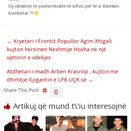
Dy idealistë të pashembulltë të luftës për liri e Bashkim
Kombëtar ??
←
Kryetari i Frontit Popullor Agim Xhigoli
kujton heroinen Nexhmije Hoxha në një
vjetorin e vdekjes
Atdhetari i madh Arben Krasniqi , kujton me
dhimbje Gjigantin e LPK UÇK-së
→
Share This Post:
0
Artikuj që mund t\'iu interesojnë