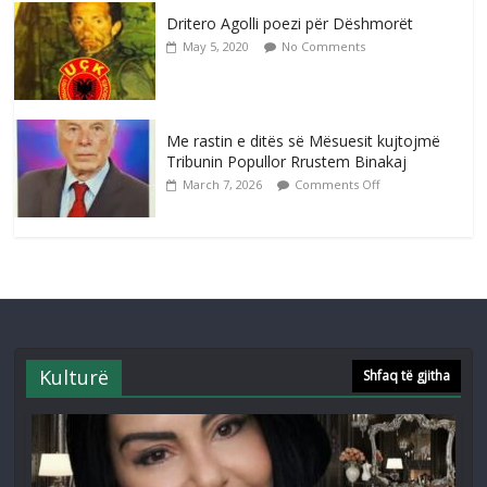
Dritero Agolli poezi për Dëshmorët
May 5, 2020
No Comments
Me rastin e ditës së Mësuesit kujtojmë
Tribunin Popullor Rrustem Binakaj
March 7, 2026
Comments Off
Kulturë
Shfaq të gjitha