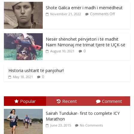
Shote Galica emër i madh i mëmëdheut
Comments Off
November 21, 2022
Nesër shënohet përvjetori i të madhit
Naim Nimonaj me trimat tjerë të UÇK-së
0
August 10, 2021
Historia ushtarit të panjohur!
0
May 18, 2021
Popular
Recent
Comment
Sairah Tundukar- first to complete ICY
Marathon
June 23, 2015
No Comments