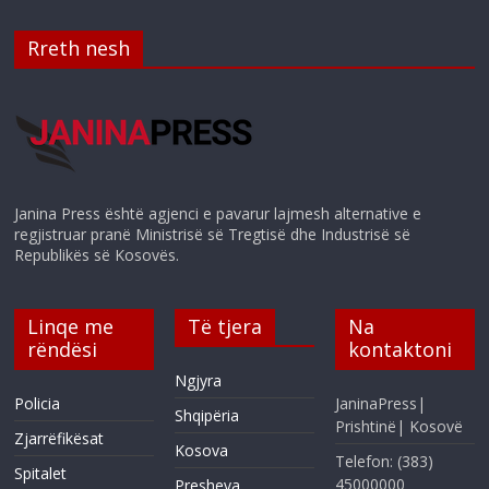
Rreth nesh
Janina Press është agjenci e pavarur lajmesh alternative e
regjistruar pranë Ministrisë së Tregtisë dhe Industrisë së
Republikës së Kosovës.
Linqe me
Të tjera
Na
rëndësi
kontaktoni
Ngjyra
Policia
JaninaPress|
Shqipëria
Prishtinë| Kosovë
Zjarrëfikësat
Kosova
Telefon: (383)
Spitalet
45000000
Presheva