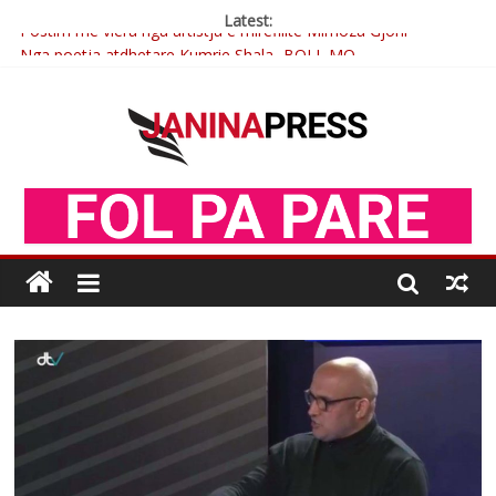
Latest:
Postim me vlera nga artistja e mirëfilltë Mimoza Gjoni
Nga poetja atdhetare Kumrie Shala -BOLL MO
Nga Elmije Ajazi e nderuar
Brahim Çekaj njē veprimtar i respektuar i çeshtjës kombëtare
Çlirimtari Mentor Mushkolaj nderohet me mirenjohje nga
Xhevdet Qeriqi Dega e invalidëve në Fushë Kosovë