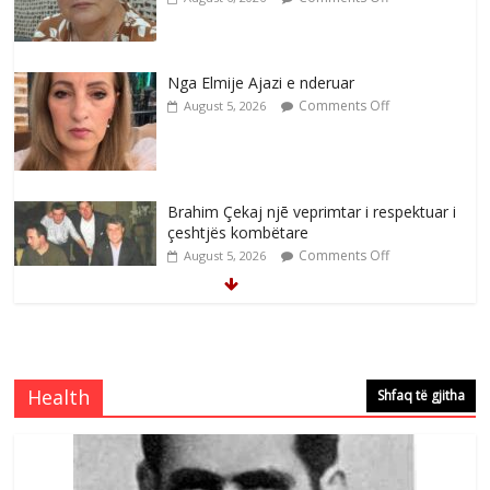
Nga Elmije Ajazi e nderuar
Comments Off
August 5, 2026
Brahim Çekaj njē veprimtar i respektuar i
çeshtjës kombëtare
Comments Off
August 5, 2026
Çlirimtari Mentor Mushkolaj nderohet
me mirenjohje nga Xhevdet Qeriqi Dega
e invalidëve në Fushë Kosovë
Health
Shfaq të gjitha
Comments Off
August 4, 2026
Çlirimtari Agron Gërvalla me takime pune