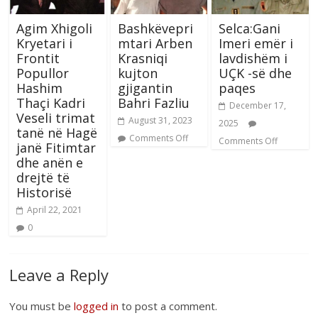
Agim Xhigoli
Bashkëvepri
Selca:Gani
Kryetari i
mtari Arben
Imeri emër i
Frontit
Krasniqi
lavdishëm i
Popullor
kujton
UÇK -së dhe
Hashim
gjigantin
paqes
Thaçi Kadri
Bahri Fazliu
December 17,
Veseli trimat
August 31, 2023
2025
tanë në Hagë
Comments Off
Comments Off
janë Fitimtar
dhe anën e
drejtë të
Historisë
April 22, 2021
0
Leave a Reply
You must be
logged in
to post a comment.