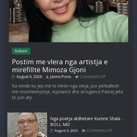
Kulturë
Postim me vlera nga artistja e
mirëfilltë Mimoza Gjoni
August 6, 2026
Janina Press
Comments Off
Ka vende ku jep më të mirën nga vetja, por përballesh
me mosmirënjohje, injorancë dhe arrogancë.Pastaj jeta
të çon aty
Nga poetja atdhetare Kumrie Shala -
BOLL MO
Comments Off
August 6, 2026