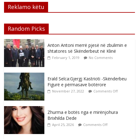
Reklamo këtu
Random Picks
Anton Antoni merrë pjesë në zbulimin e
shtatores së Skënderbeut në Klinë
February 1, 2019
No Comments
Erald Selca:Gjergj Kastrioti -Skënderbeu
Figurë e përmasave botërore
November 27, 2022
Comments Off
Zhurma e botës nga e mirënjohura
Brixhilda Dede
April 25, 2026
Comments Off