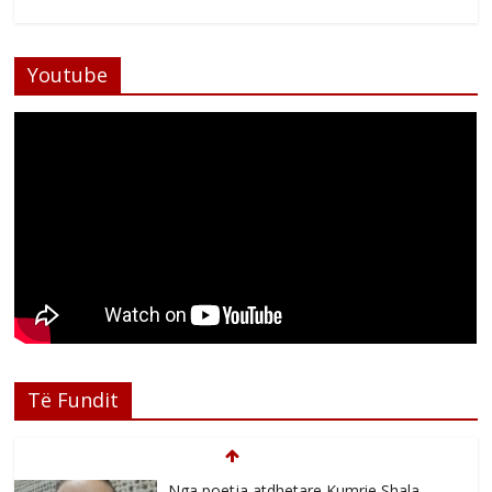
Youtube
Të Fundit
Nga poetja atdhetare Kumrie Shala -