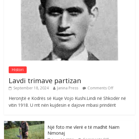
Çlirimtari Agron Gërvalla me takime pune
në atdhe të shoqerisë Levizja
Comments Off
August 3, 2026
Postim me vlera nga artistja e mirëfilltë
Mimoza Gjoni
Comments Off
August 6, 2026
Histori
Lavdi trimave partizan
September 18, 2024
Janina Press
Comments Off
Heronjtë e Kodrës së Kuqe Vojo Kushi.Lindi në Shkodër në
vitin 1918. U rrit nën kujdesin e dajove mbasi prindërit
Një foto me vlerë e të madhit Naim
Nimonaj