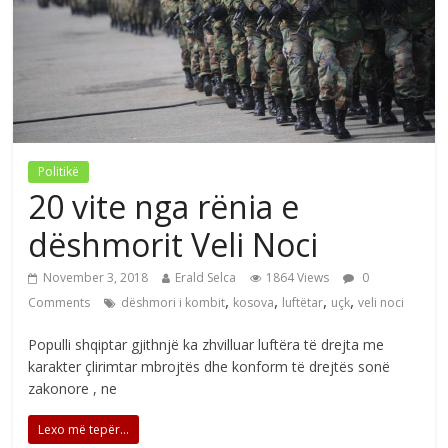
Politikë
20 vite nga rënia e
dëshmorit Veli Noci
November 3, 2018
Erald Selca
1864 Views
0
,
,
,
,
Comments
dëshmori i kombit
kosova
luftëtar
uçk
veli noci
Populli shqiptar gjithnjë ka zhvilluar luftëra të drejta me
karakter çlirimtar mbrojtës dhe konform të drejtës sonë
zakonore , ne
Lexo më tepër...