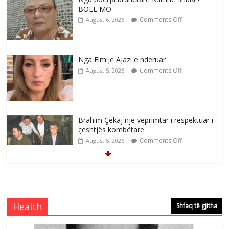
BOLL MO
Comments Off
August 6, 2026
Nga Elmije Ajazi e nderuar
Comments Off
August 5, 2026
Brahim Çekaj njē veprimtar i respektuar i
çeshtjës kombëtare
Comments Off
August 5, 2026
Çlirimtari Mentor Mushkolaj nderohet
me mirenjohje nga Xhevdet Qeriqi Dega
e invalidëve në Fushë Kosovë
Health
Shfaq të gjitha
Comments Off
August 4, 2026