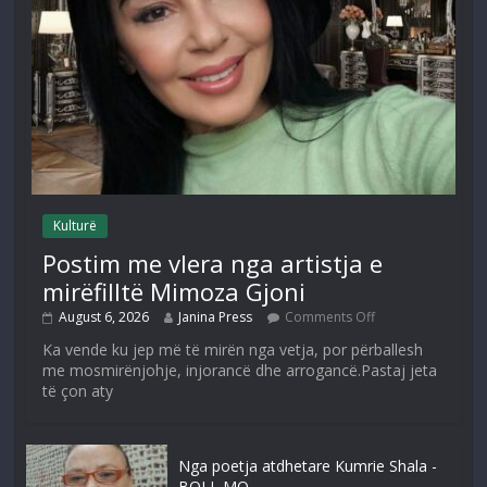
Kulturë
Postim me vlera nga artistja e
mirëfilltë Mimoza Gjoni
August 6, 2026
Janina Press
Comments Off
Ka vende ku jep më të mirën nga vetja, por përballesh
me mosmirënjohje, injorancë dhe arrogancë.Pastaj jeta
të çon aty
Nga poetja atdhetare Kumrie Shala -
BOLL MO