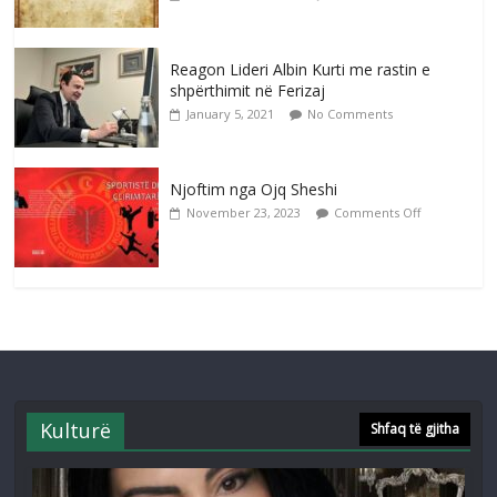
Reagon Lideri Albin Kurti me rastin e
shpërthimit në Ferizaj
January 5, 2021
No Comments
Njoftim nga Ojq Sheshi
November 23, 2023
Comments Off
Kulturë
Shfaq të gjitha