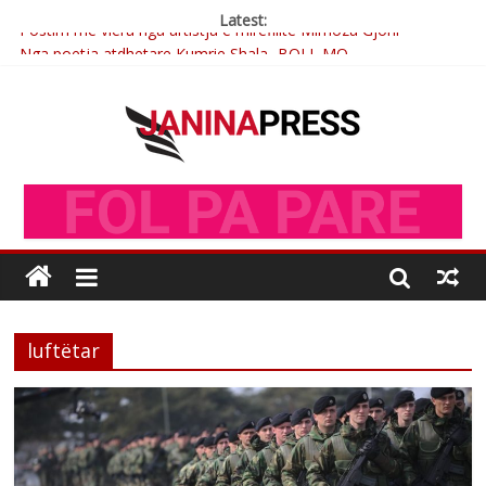
Latest:
Postim me vlera nga artistja e mirëfilltë Mimoza Gjoni
Nga poetja atdhetare Kumrie Shala -BOLL MO
Nga Elmije Ajazi e nderuar
Brahim Çekaj njē veprimtar i respektuar i çeshtjës kombëtare
Çlirimtari Mentor Mushkolaj nderohet me mirenjohje nga
Xhevdet Qeriqi Dega e invalidëve në Fushë Kosovë
luftëtar