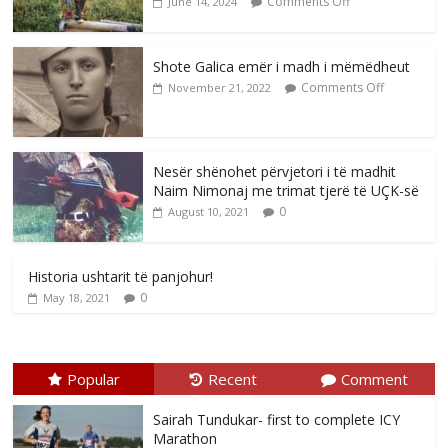
Comments Off
June 14, 2024
Shote Galica emër i madh i mëmëdheut
Comments Off
November 21, 2022
Nesër shënohet përvjetori i të madhit
Naim Nimonaj me trimat tjerë të UÇK-së
0
August 10, 2021
Historia ushtarit të panjohur!
0
May 18, 2021
Popular
Recent
Comment
Sairah Tundukar- first to complete ICY
Marathon