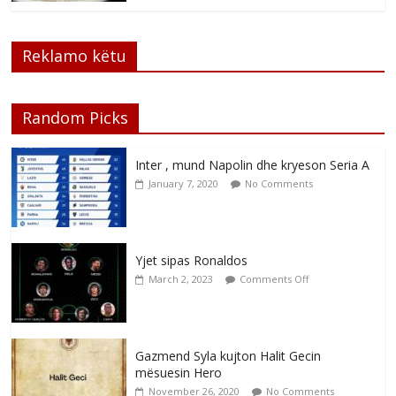
Reklamo këtu
Random Picks
Inter , mund Napolin dhe kryeson Seria A
January 7, 2020
No Comments
Yjet sipas Ronaldos
March 2, 2023
Comments Off
Gazmend Syla kujton Halit Gecin
mësuesin Hero
November 26, 2020
No Comments