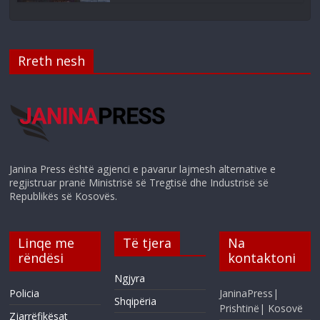
Rreth nesh
Janina Press është agjenci e pavarur lajmesh alternative e
regjistruar pranë Ministrisë së Tregtisë dhe Industrisë së
Republikës së Kosovës.
Linqe me
Të tjera
Na
rëndësi
kontaktoni
Ngjyra
Policia
JaninaPress|
Shqipëria
Prishtinë| Kosovë
Zjarrëfikësat