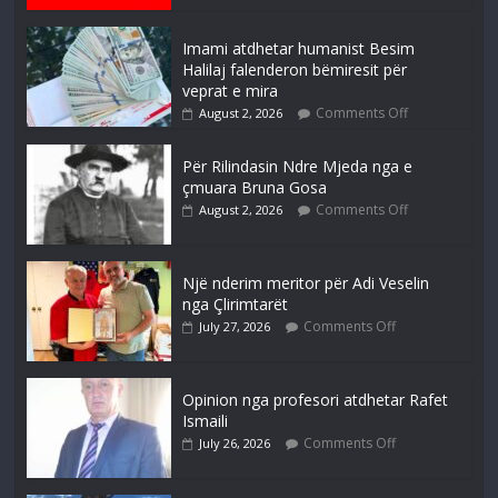
Imami atdhetar humanist Besim
Halilaj falenderon bëmiresit për
veprat e mira
Comments Off
August 2, 2026
Për Rilindasin Ndre Mjeda nga e
çmuara Bruna Gosa
Comments Off
August 2, 2026
Një nderim meritor për Adi Veselin
nga Çlirimtarët
Comments Off
July 27, 2026
Opinion nga profesori atdhetar Rafet
Ismaili
Comments Off
July 26, 2026