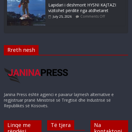
Lapidari i dëshmorit HYSNI KAJTAZI
vizitohet përditë nga atdhetaret
Comments Off
July 25, 2026
Rreth nesh
Janina Press është agjenci e pavarur lajmesh alternative e
regjistruar pranë Ministrisë së Tregtisë dhe Industrisë së
Republikës së Kosovës.
Linqe me
Të tjera
Na
rëndësi
kontaktoni