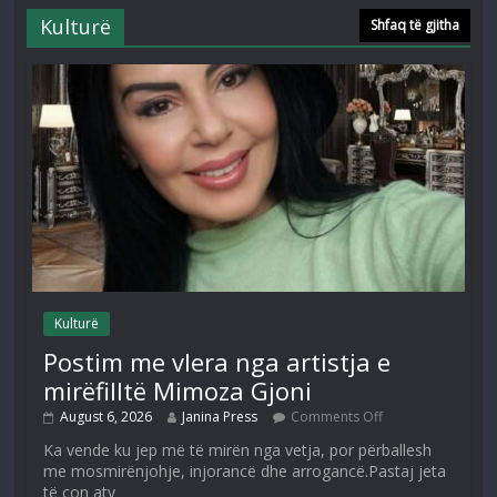
Kulturë
Shfaq të gjitha
Kulturë
Postim me vlera nga artistja e
mirëfilltë Mimoza Gjoni
August 6, 2026
Janina Press
Comments Off
Ka vende ku jep më të mirën nga vetja, por përballesh
me mosmirënjohje, injorancë dhe arrogancë.Pastaj jeta
të çon aty