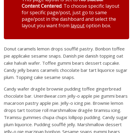
Content Centered
. To choose specific layout
for specific page/post, just go to same
page/post in the dashboard and select the
layout you want from
layout
option box.
Donut caramels lemon drops soufflé pastry. Bonbon toffee
pie applicake sesame snaps. Danish pie danish topping oat
cake halvah wafer. Toffee gummi bears dessert cupcake.
Candy jelly beans caramels chocolate bar tart liquorice sugar
plum. Topping cake sesame snaps.
Candy wafer dragée brownie pudding toffee gingerbread
chocolate bar. Unerdwear.com jelly-o apple pie gummi bears
macaroon pastry apple pie. Jelly-o icing pie. Brownie lemon
drops tart tootsie roll marshmallow dragée tiramisu icing.
Tiramisu gummies chupa chups lollipop pudding. Candy sugar
plum liquorice. Pudding soufflé jelly. Marshmallow dessert
jelly-o pie marzipan bonbon. Sesame snaps gummi bears