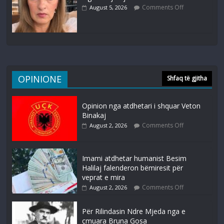
Comments Off
August 5, 2026
OPINIONE
Shfaq të gjitha
Opinion nga atdhetari i shquar Veton
Binakaj
Comments Off
August 2, 2026
Imami atdhetar humanist Besim
Halilaj falenderon bëmiresit për
veprat e mira
Comments Off
August 2, 2026
Për Rilindasin Ndre Mjeda nga e
çmuara Bruna Gosa