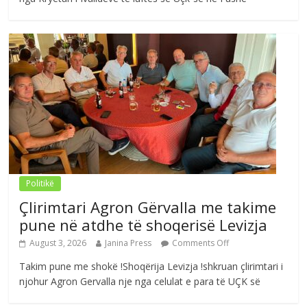
Politikë
Çlirimtari Agron Gërvalla me takime
pune në atdhe të shoqerisë Levizja
August 3, 2026
Janina Press
Comments Off
Takim pune me shokë !Shoqërija Levizja !shkruan çlirimtari i
njohur Agron Gervalla nje nga celulat e para të UÇK së