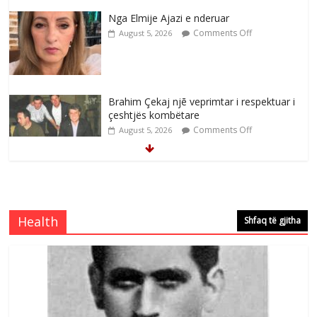
Brahim Çekaj njē veprimtar i respektuar i
çeshtjës kombëtare
Comments Off
August 5, 2026
Çlirimtari Mentor Mushkolaj nderohet
me mirenjohje nga Xhevdet Qeriqi Dega
e invalidëve në Fushë Kosovë
Comments Off
August 4, 2026
Çlirimtari Agron Gërvalla me takime pune
Health
në atdhe të shoqerisë Levizja
Shfaq të gjitha
Comments Off
August 3, 2026
Postim me vlera nga artistja e mirëfilltë
Mimoza Gjoni