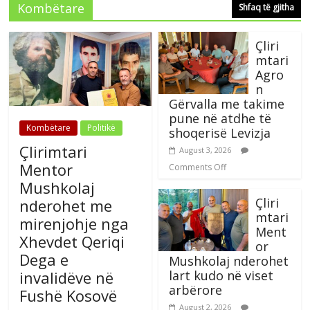
Kombëtare
Shfaq të gjitha
Çliri
mtari
Agro
n
Gërvalla me takime
pune në atdhe të
Kombëtare
Politikë
shoqerisë Levizja
Çlirimtari
August 3, 2026
Mentor
Comments Off
Mushkolaj
Çliri
nderohet me
mtari
mirenjohje nga
Ment
Xhevdet Qeriqi
or
Dega e
Mushkolaj nderohet
lart kudo në viset
invalidëve në
arbërore
Fushë Kosovë
August 2, 2026