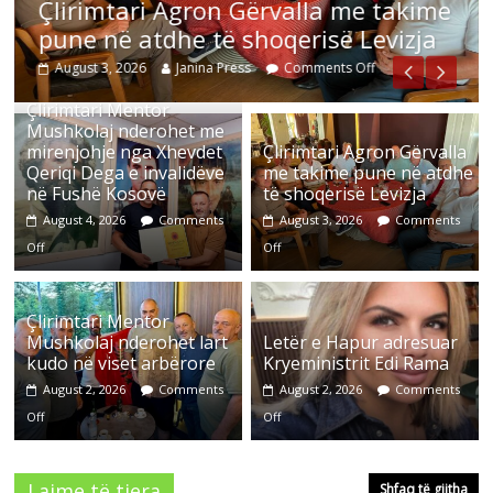
Çlirimtari Agron Gërvalla me takime
pune në atdhe të shoqerisë Levizja
August 3, 2026
Janina Press
Comments Off
Çlirimtari Mentor
Mushkolaj nderohet me
mirenjohje nga Xhevdet
Çlirimtari Agron Gërvalla
Qeriqi Dega e invalidëve
me takime pune në atdhe
në Fushë Kosovë
të shoqerisë Levizja
August 4, 2026
Comments
August 3, 2026
Comments
Off
Off
Çlirimtari Mentor
Mushkolaj nderohet lart
Letër e Hapur adresuar
kudo në viset arbërore
Kryeministrit Edi Rama
August 2, 2026
Comments
August 2, 2026
Comments
Off
Off
Lajme të tjera
Shfaq të gjitha