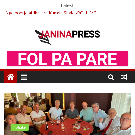
Latest:
Nga poetja atdhetare Kumrie Shala -BOLL MO
Nga Elmije Ajazi e nderuar
Brahim Çekaj njē veprimtar i respektuar i çeshtjës kombëtare
Çlirimtari Mentor Mushkolaj nderohet me mirenjohje nga
Xhevdet Qeriqi Dega e invalidëve në Fushë Kosovë
Postim me vlera nga artistja e mirëfilltë Mimoza Gjoni
Politikë
et