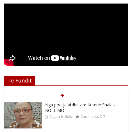
Nga poetja atdhetare Kumrie Shala -
Të Fundit
BOLL MO
Comments Off
August 6, 2026
Nga Elmije Ajazi e nderuar
Comments Off
August 5, 2026