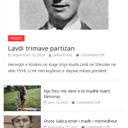
Comments Off
August 6, 2026
Histori
Lavdi trimave partizan
September 18, 2024
Janina Press
Comments Off
Heronjtë e Kodrës së Kuqe Vojo Kushi.Lindi në Shkodër në
vitin 1918. U rrit nën kujdesin e dajove mbasi prindërit
Një foto me vlerë e të madhit Naim
Nimonaj
Comments Off
June 14, 2024
Shote Galica emër i madh i mëmëdheut
Comments Off
November 21, 2022