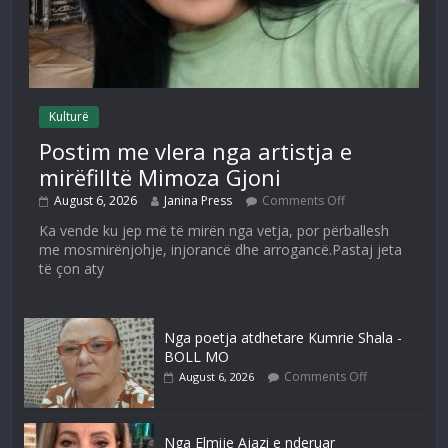
Kulturë
Postim me vlera nga artistja e
mirëfilltë Mimoza Gjoni
August 6, 2026
Janina Press
Comments Off
Ka vende ku jep më të mirën nga vetja, por përballesh
me mosmirënjohje, injorancë dhe arrogancë.Pastaj jeta
të çon aty
Nga poetja atdhetare Kumrie Shala -
BOLL MO
Comments Off
August 6, 2026
Nga Elmije Ajazi e nderuar