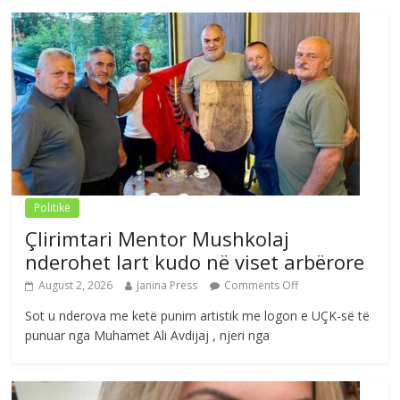
Politikë
Çlirimtari Mentor Mushkolaj
nderohet lart kudo në viset arbërore
August 2, 2026
Janina Press
Comments Off
Sot u nderova me ketë punim artistik me logon e UÇK-së të
punuar nga Muhamet Ali Avdijaj , njeri nga