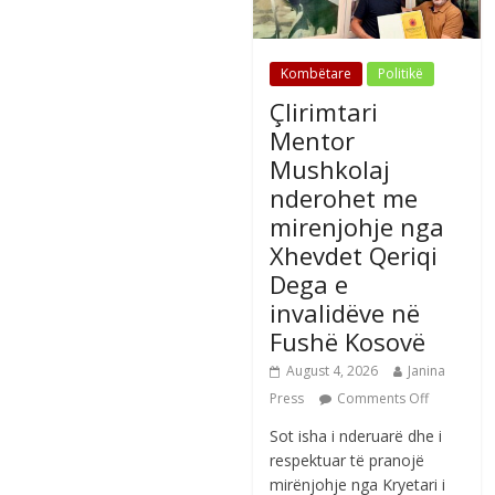
Kombëtare
Politikë
Çlirimtari
Mentor
Mushkolaj
nderohet me
mirenjohje nga
Xhevdet Qeriqi
Dega e
invalidëve në
Fushë Kosovë
August 4, 2026
Janina
Press
Comments Off
Sot isha i nderuarë dhe i
respektuar të pranojë
mirënjohje nga Kryetari i