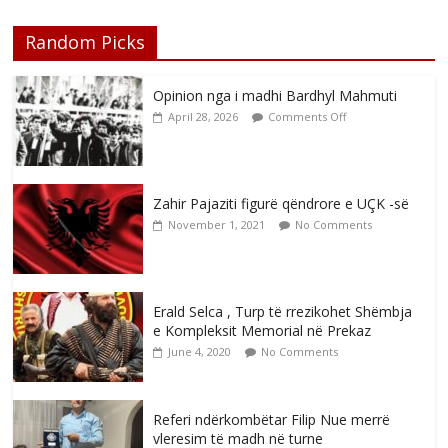
Random Picks
Opinion nga i madhi Bardhyl Mahmuti
April 28, 2026
Comments Off
Zahir Pajaziti figurë qëndrore e UÇK -së
November 1, 2021
No Comments
Erald Selca , Turp të rrezikohet Shëmbja
e Kompleksit Memorial në Prekaz
June 4, 2020
No Comments
Referi ndërkombëtar Filip Nue merrë
vleresim të madh në turne