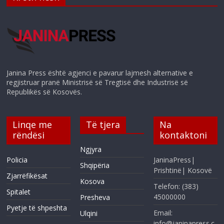
Janina Press është agjenci e pavarur lajmesh alternative e
regjistruar pranë Ministrisë së Tregtisë dhe Industrisë së
Republikës së Kosovës.
Linqe me
Të tjera
Na
rëndësi
kontaktoni
Ngjyra
Policia
JaninaPress|
Shqipëria
Prishtinë| Kosovë
Zjarrëfikësat
Kosova
Telefon: (383)
Spitalet
45000000
Presheva
Pyetje të shpeshta
Email:
Ulqini
info@janinapress.c