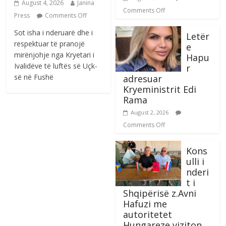
August 4, 2026
Janina
Comments Off
Press
Comments Off
Sot isha i nderuarë dhe i
Letër
respektuar të pranojë
e
mirënjohje nga Kryetari i
Hapu
Ivalidëve të luftës së Uçk-
r
së në Fushë
adresuar
Kryeministrit Edi
Rama
August 2, 2026
Comments Off
Kons
ulli i
nderi
t i
Shqipërisë z.Avni
Hafuzi me
autoritetet
Hungareze viziton