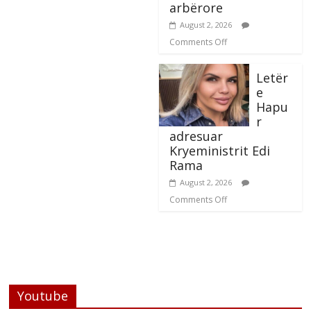
arbërore
August 2, 2026
Comments Off
Letër
e
Hapu
r
adresuar
Kryeministrit Edi
Rama
August 2, 2026
Comments Off
Youtube