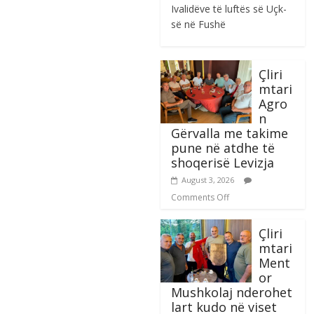
Ivalidëve të luftës së Uçk-
së në Fushë
Çliri
mtari
Agro
n
Gërvalla me takime
pune në atdhe të
shoqerisë Levizja
August 3, 2026
Comments Off
Çliri
mtari
Ment
or
Mushkolaj nderohet
lart kudo në viset