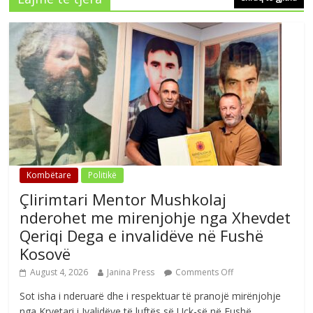
Kombëtare
Politikë
Çlirimtari Mentor Mushkolaj
nderohet me mirenjohje nga Xhevdet
Qeriqi Dega e invalidëve në Fushë
Kosovë
August 4, 2026
Janina Press
Comments Off
Sot isha i nderuarë dhe i respektuar të pranojë mirënjohje
nga Kryetari i Ivalidëve të luftës së Uçk-së në Fushë