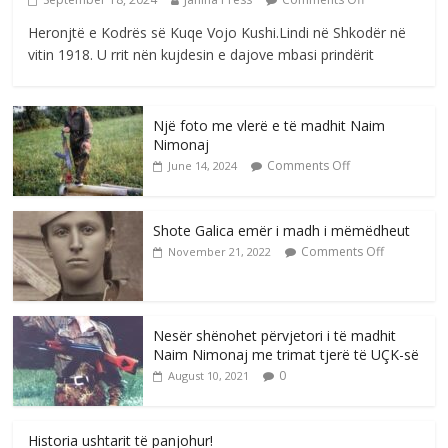
Heronjtë e Kodrës së Kuqe Vojo Kushi.Lindi në Shkodër në
vitin 1918. U rrit nën kujdesin e dajove mbasi prindërit
Një foto me vlerë e të madhit Naim
Nimonaj
Comments Off
June 14, 2024
Shote Galica emër i madh i mëmëdheut
Comments Off
November 21, 2022
Nesër shënohet përvjetori i të madhit
Naim Nimonaj me trimat tjerë të UÇK-së
0
August 10, 2021
Historia ushtarit të panjohur!