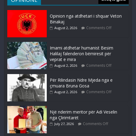
Opinion nga atdhetari i shquar Veton
Binakaj
Comments Off
August 2, 2026
Imami atdhetar humanist Besim
Halilaj falenderon bëmiresit për
veprat e mira
Comments Off
August 2, 2026
Për Rilindasin Ndre Mjeda nga e
çmuara Bruna Gosa
Comments Off
August 2, 2026
Një nderim meritor për Adi Veselin
nga Çlirimtarët
Comments Off
July 27, 2026