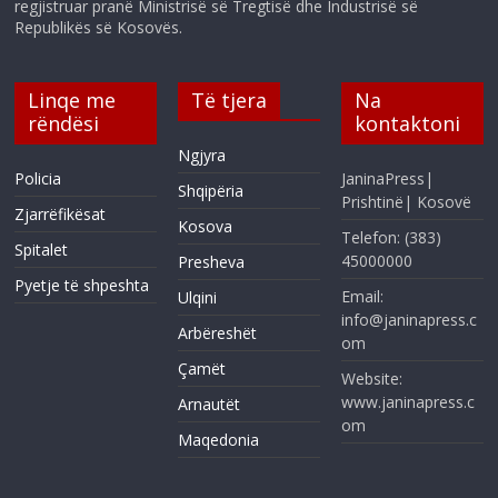
regjistruar pranë Ministrisë së Tregtisë dhe Industrisë së
Republikës së Kosovës.
Linqe me
Të tjera
Na
rëndësi
kontaktoni
Ngjyra
Policia
JaninaPress|
Shqipëria
Prishtinë| Kosovë
Zjarrëfikësat
Kosova
Telefon: (383)
Spitalet
45000000
Presheva
Pyetje të shpeshta
Email:
Ulqini
info@janinapress.c
Arbëreshët
om
Çamët
Website:
www.janinapress.c
Arnautët
om
Maqedonia