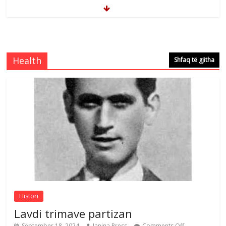
Çlirimtari Mentor Mushkolaj nderohet
me mirenjohje nga Xhevdet Qeriqi Dega
e invalidëve në Fushë Kosovë
Health
Shfaq të gjitha
Comments Off
August 4, 2026
Çlirimtari Agron Gërvalla me takime pune
në atdhe të shoqerisë Levizja
Comments Off
August 3, 2026
Postim me vlera nga artistja e mirëfilltë
Mimoza Gjoni
Comments Off
August 6, 2026
Histori
Lavdi trimave partizan
September 18, 2024
Janina Press
Comments Off