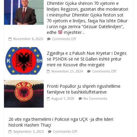
Dhimitër Gjoka shënon 70 vjetorin e
lindjes Regjizori, gazetari dhe moderatori
i mirënjohur Dhimitër Gjoka feston sot
70 vjetorin e lindjes, faqja Na Ishte Dikur
i uron nga zemra “Gëzuar Datëlindjen”,
edhe
mjeshtër…
November 6, 2025
Comments Off
Zgjedhja e z.Palush Nue Kryetar i Degës
së PSHDK-së në St.Gallen është pritur
mirë në Kosovë dhe mërgatë
November 21, 2024
Comments Off
Fronti Popullor ju shpreh ngushëllime
familjeve të bashkëluftëtarëve
August 1, 2020
No Comments
26 vite nga themelimi i Policisë nga UÇK -ja dhe lideri
historik Hashim Thaçi
September 5, 2025
Comments Off