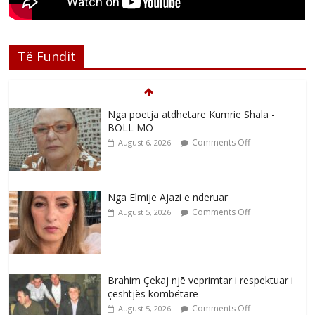
Të Fundit
Nga poetja atdhetare Kumrie Shala -
BOLL MO
Comments Off
August 6, 2026
Nga Elmije Ajazi e nderuar
Comments Off
August 5, 2026
Brahim Çekaj njē veprimtar i respektuar i
çeshtjës kombëtare
Comments Off
August 5, 2026