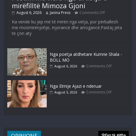
mirëfilltë Mimoza Gjoni
August 6, 2026
Janina Press
Comments Off
Ka vende ku jep më të mirën nga vetja, por përballesh
me mosmirënjohje, injorancë dhe arrogancë.Pastaj jeta
të çon aty
Nga poetja atdhetare Kumrie Shala -
BOLL MO
Comments Off
August 6, 2026
Nga Elmije Ajazi e nderuar
Comments Off
August 5, 2026
OPINIONE
Shfaq të gjitha