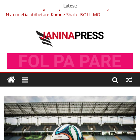
Latest:
Nga poetja atdhetare Kumrie Shala -BOLL MO
Nga Elmije Ajazi e nderuar
Brahim Çekaj njē veprimtar i respektuar i çeshtjës kombëtare
Çlirimtari Mentor Mushkolaj nderohet me mirenjohje nga
Xhevdet Qeriqi Dega e invalidëve në Fushë Kosovë
Postim me vlera nga artistja e mirëfilltë Mimoza Gjoni