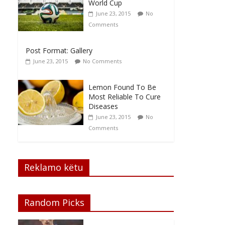
World Cup
June 23, 2015
No
Comments
Post Format: Gallery
June 23, 2015
No Comments
Lemon Found To Be
Most Reliable To Cure
Diseases
June 23, 2015
No
Comments
Reklamo këtu
Random Picks