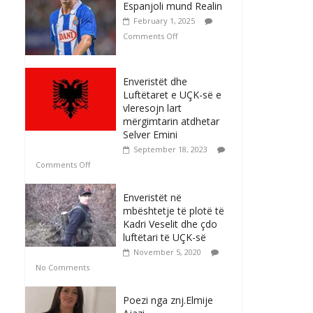
Espanjoli mund Realin
February 1, 2025
Comments Off
Enveristët dhe
Luftëtaret e UÇK-së e
vleresojn lart
mërgimtarin atdhetar
Selver Emini
September 18, 2023
Comments Off
Enveristët në
mbështetje të plotë të
Kadri Veselit dhe çdo
luftëtari të UÇK-së
November 5, 2020
No Comments
Poezi nga znj.Elmije