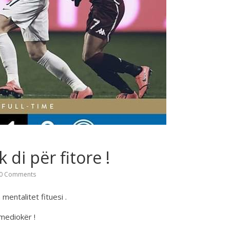
 di për fitore !
0 Comments
 mentalitet fituesi .
 mediokër !