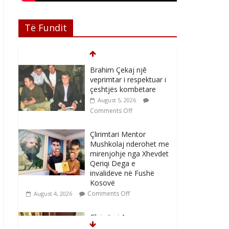
Të Fundit
Çlirimtari Mentor
Mushkolaj nderohet me
mirenjohje nga Xhevdet
Qeriqi Dega e
invalidëve në Fushë
Kosovë
Comments Off
August 4, 2026
Çlirimtari Agron
Gërvalla me takime
pune në atdhe të
shoqerisë Levizja
August 3, 2026
Comments Off
Mimoza Gjoni artiste e