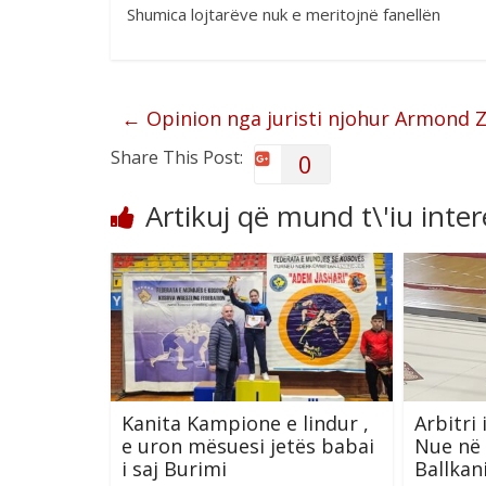
Shumica lojtarëve nuk e meritojnë fanellën
←
Opinion nga juristi njohur Armond 
Share This Post:
0
Artikuj që mund t\'iu inte
Kanita Kampione e lindur ,
Arbitri 
e uron mësuesi jetës babai
Nue në
i saj Burimi
Ballkan