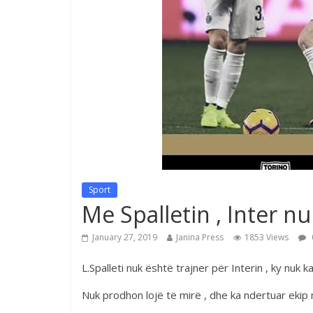
Sport
Me Spalletin , Inter nuk
January 27, 2019
Janina Press
1853 Views
L.Spalleti nuk është trajner për Interin , ky nuk ka
Nuk prodhon lojë të mirë , dhe ka ndertuar ekip