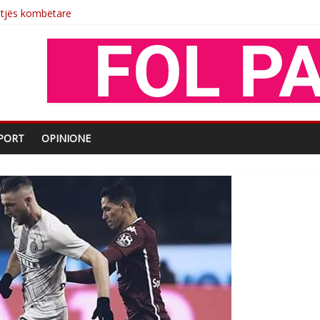
shtjës kombëtare
enjohje nga Xhevdet Qeriqi Dega e invalidëve në Fushë Kosovë
tdhe të shoqerisë Levizja
iptare
PORT
OPINIONE