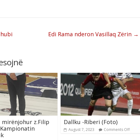
Zhubi
Edi Rama nderon Vasillaq Zërin
→
resojnë
i mirënjohur z.Filip
Dallku -Riberi (Foto)
 Kampionatin
August 7, 2023
Comments Off
ik