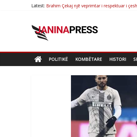
Latest:
Brahim Çekaj njē veprimtar i respektuar i çe
Çlirimtari Mentor Mushkolaj nderohet me mir
Çlirimtari Agron Gërvalla me takime pune në a
Mimoza Gjoni artiste e mirëfilltë e këngës shq
Nga Elmije Ajazi e nderuar
POLITIKË
KOMBËTARE
HISTORI
S