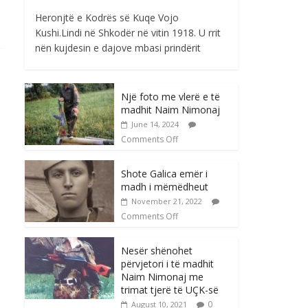
Heronjtë e Kodrës së Kuqe Vojo
Kushi.Lindi në Shkodër në vitin 1918. U rrit
nën kujdesin e dajove mbasi prindërit
Një foto me vlerë e të
madhit Naim Nimonaj
June 14, 2024
Comments Off
Shote Galica emër i
madh i mëmëdheut
November 21, 2022
Comments Off
Nesër shënohet
përvjetori i të madhit
Naim Nimonaj me
trimat tjerë të UÇK-së
0
August 10, 2021