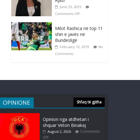
Ajazi
June 25, 2025
Comments Off
Milot Rashica në top 11
shin e javës në
Bundesligë
February 12, 2019
No
Comments
OPINIONE
Shfaq të gjitha
Opinion nga atdhetari i
shquar Veton Binakaj
Comments
August 2, 2026
Off