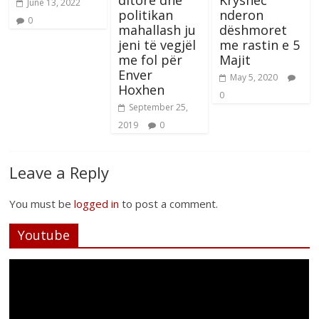
ditore dhe
Kryshec
June 13, 2022
politikan
nderon
0
mahallash ju
dëshmoret
jeni të vegjël
me rastin e 5
me fol për
Majit
Enver
May 5, 2020
Hoxhen
0
September 25,
2019
0
Leave a Reply
You must be
logged in
to post a comment.
Youtube