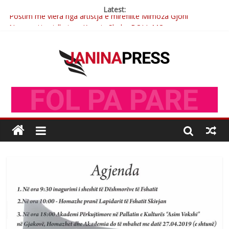
Latest:
Postim me vlera nga artistja e mirëfilltë Mimoza Gjoni
Nga poetja atdhetare Kumrie Shala -BOLL MO
Nga Elmije Ajazi e nderuar
Brahim Çekaj njē veprimtar i respektuar i çeshtjës kombëtare
Çlirimtari Mentor Mushkolaj nderohet me mirenjohje nga
Xhevdet Qeriqi Dega e invalidëve në Fushë Kosovë