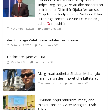
Dhimitër Gjoka shënon 70 vjetorin e
lindjes Regjizori, gazetari dhe moderatori
i mirënjohur Dhimitër Gjoka feston sot
70 vjetorin e lindjes, faqja Na Ishte Dikur
i uron nga zemra “Gëzuar Datëlindjen”,
edhe
mjeshtër…
November 6, 2025
Comments Off
Vështrim nga Rafet Ismaili intelektual i çmuar
October 5, 2025
Comments Off
Dëshmorët janë vet liria
May 24, 2025
Comments Off
Mërgimtari atdhetar Shaban Mehaj çdo
herë nderon dëshmorët dhe luftëtaret
August 16, 2023
Comments Off
Dr.Alban Zeqiri mburremi me ty dhe
mjekët tanë në Zvicër Mërgatë -Erald
Selca