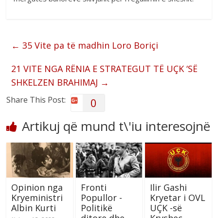
←
35 Vite pa të madhin Loro Boriçi
21 VITE NGA RËNIA E STRATEGUT TË UÇK ‘SË
SHKELZEN BRAHIMAJ
→
Share This Post:
0
Artikuj që mund t\'iu interesojnë
Opinion nga
Fronti
Ilir Gashi
Kryeministri
Popullor -
Kryetar i OVL
Albin Kurti
Politikë
UÇK -së