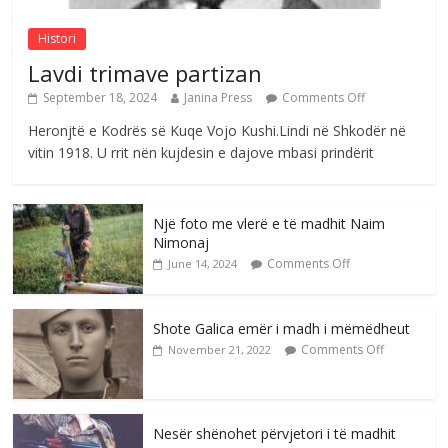
Histori
Lavdi trimave partizan
September 18, 2024
Janina Press
Comments Off
Heronjtë e Kodrës së Kuqe Vojo Kushi.Lindi në Shkodër në
vitin 1918. U rrit nën kujdesin e dajove mbasi prindërit
Një foto me vlerë e të madhit Naim
Nimonaj
Comments Off
June 14, 2024
Shote Galica emër i madh i mëmëdheut
Comments Off
November 21, 2022
Nesër shënohet përvjetori i të madhit