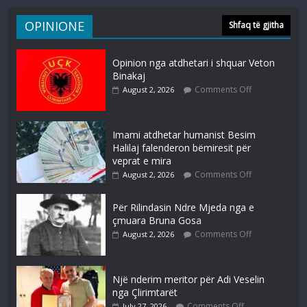
OPINIONE
Shfaq të gjitha
Opinion nga atdhetari i shquar Veton
Binakaj
Comments Off
August 2, 2026
Imami atdhetar humanist Besim
Halilaj falenderon bëmiresit për
veprat e mira
Comments Off
August 2, 2026
Për Rilindasin Ndre Mjeda nga e
çmuara Bruna Gosa
Comments Off
August 2, 2026
Një nderim meritor për Adi Veselin
nga Çlirimtarët
Comments Off
July 27, 2026