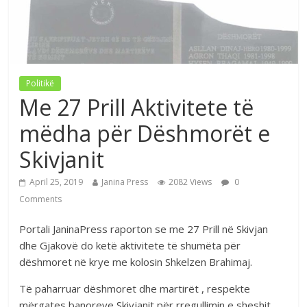
Politikë
Me 27 Prill Aktivitete të
mëdha për Dëshmorët e
Skivjanit
April 25, 2019
Janina Press
2082 Views
0
Comments
Portali JaninaPress raporton se me 27 Prill në Skivjan
dhe Gjakovë do ketë aktivitete të shumëta për
dëshmoret në krye me kolosin Shkelzen Brahimaj.
Të paharruar dëshmoret dhe martirët , respekte
mërgates banoreve Skivjanit për rregullimin e sheshit.