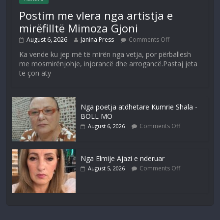
Postim me vlera nga artistja e
mirëfilltë Mimoza Gjoni
August 6, 2026
Janina Press
Comments Off
Ka vende ku jep më të mirën nga vetja, por përballesh
me mosmirënjohje, injorancë dhe arrogancë.Pastaj jeta
të çon aty
Nga poetja atdhetare Kumrie Shala -
BOLL MO
Comments Off
August 6, 2026
Nga Elmije Ajazi e nderuar
Comments Off
August 5, 2026