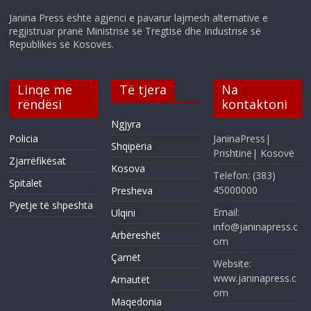
Janina Press është agjenci e pavarur lajmesh alternative e
regjistruar pranë Ministrisë së Tregtisë dhe Industrisë së
Republikës së Kosovës.
Linqe me
Të tjera
Na
rëndësi
kontaktoni
Ngjyra
Policia
JaninaPress|
Shqipëria
Prishtinë| Kosovë
Zjarrëfikësat
Kosova
Telefon: (383)
Spitalet
45000000
Presheva
Pyetje të shpeshta
Email:
Ulqini
info@janinapress.c
Arbëreshët
om
Çamët
Website:
www.janinapress.c
Arnautët
om
Maqedonia