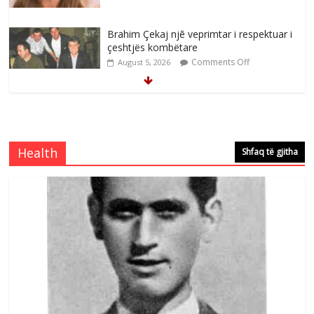
Brahim Çekaj njē veprimtar i respektuar i
çeshtjës kombëtare
Comments Off
August 5, 2026
Çlirimtari Mentor Mushkolaj nderohet
me mirenjohje nga Xhevdet Qeriqi Dega
e invalidëve në Fushë Kosovë
Health
Shfaq të gjitha
Comments Off
August 4, 2026
Çlirimtari Agron Gërvalla me takime pune
në atdhe të shoqerisë Levizja
Comments Off
August 3, 2026
Postim me vlera nga artistja e mirëfilltë
Mimoza Gjoni
Comments Off
August 6, 2026