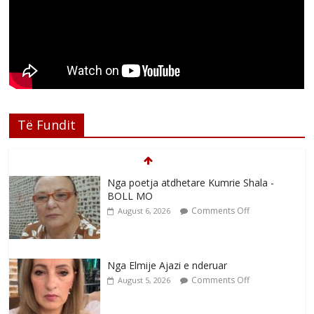
Të Fundit
Nga poetja atdhetare Kumrie Shala -
BOLL MO
Comments Off
August 6, 2026
Nga Elmije Ajazi e nderuar
Comments Off
August 5, 2026