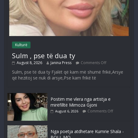
Kulturë
Sulm , pse të dua ty
August 8, 2026
Janina Press
Comments Off
Sulm, pse të dua ty Fjalët që kam më shumë frikë,Arsye
që hezitoj se nuk di arsye,Pse kam frikë të
Postim me vlera nga artistja e
mirëfilltë Mimoza Gjoni
Comments Off
August 6, 2026
Nga poetja atdhetare Kumrie Shala -
BOLL MO