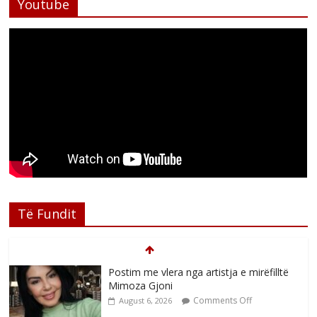
Youtube
Të Fundit
Postim me vlera nga artistja e mirëfilltë
Mimoza Gjoni
Comments Off
August 6, 2026