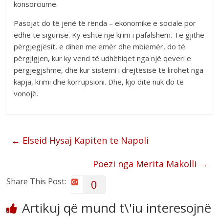
konsorciume.
Pasojat do të jenë të rënda – ekonomike e sociale por
edhe të sigurisë. Ky është një krim i pafalshëm. Të gjithë
përgjegjësit, e dihen me emër dhe mbiemër, do të
përgjigjen, kur ky vend të udhëhiqet nga një qeveri e
përgjegjshme, dhe kur sistemi i drejtësisë të lirohet nga
kapja, krimi dhe korrupsioni. Dhe, kjo ditë nuk do të
vonojë.
←
Elseid Hysaj Kapiten te Napoli
Poezi nga Merita Makolli
→
Share This Post:
0
Artikuj që mund t\'iu interesojnë