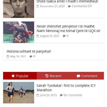
Shote Galica emër i madh i mëmëdheut
Comments Off
November 21, 2022
Nesër shënohet përvjetori i të madhit
Naim Nimonaj me trimat tjerë të UÇK-së
0
August 10, 2021
Historia ushtarit të panjohur!
0
May 18, 2021
Popular
Recent
Comment
Sairah Tundukar- first to complete ICY
Marathon
June 23, 2015
No Comments