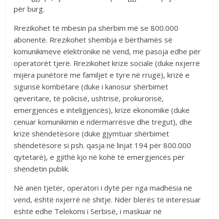
për burg.
Rrezikohet të mbesin pa shërbim më se 800.000
abonentë. Rrezikohet shembja e bërthamës së
komunikimeve elektronike në vend, me pasoja edhe për
operatorët tjerë. Rrezikohet krizë sociale (duke nxjerrë
mijëra punëtorë me familjet e tyre në rrugë), krizë e
sigurisë kombëtare (duke i kanosur shërbimet
qeveritare, të policisë, ushtrisë, prokurorisë,
emergjencës e inteligjencës), krizë ekonomike (duke
cenuar komunikimin e ndërmarrësve dhe tregut), dhe
krizë shëndetësore (duke gjymtuar shërbimet
shëndetësore si psh. qasja në linjat 194 për 800.000
qytetarë), e gjithë kjo në kohë të emergjencës për
shëndetin publik.
Në anën tjetër, operatori i dytë për nga madhësia në
vend, është nxjerrë në shitje. Ndër blerës të interesuar
është edhe Telekomi i Serbisë, i maskuar në