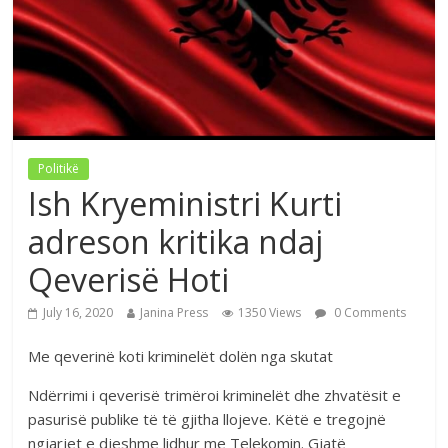
Politikë
Ish Kryeministri Kurti
adreson kritika ndaj
Qeverisë Hoti
July 16, 2020
Janina Press
1350 Views
0 Comments
Me qeverinë koti kriminelët dolën nga skutat
Ndërrimi i qeverisë trimëroi kriminelët dhe zhvatësit e
pasurisë publike të të gjitha llojeve. Këtë e tregojnë
ngjarjet e djeshme lidhur me Telekomin. Gjatë