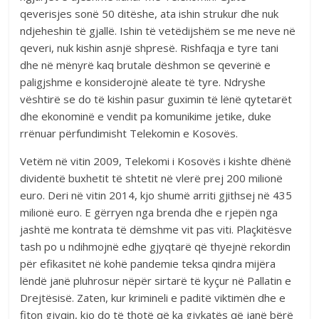
qeverisjes sonë 50 ditëshe, ata ishin strukur dhe nuk
ndjeheshin të gjallë. Ishin të vetëdijshëm se me neve në
qeveri, nuk kishin asnjë shpresë. Rishfaqja e tyre tani
dhe në mënyrë kaq brutale dëshmon se qeverinë e
paligjshme e konsiderojnë aleate të tyre. Ndryshe
vështirë se do të kishin pasur guximin të lënë qytetarët
dhe ekonominë e vendit pa komunikime jetike, duke
rrënuar përfundimisht Telekomin e Kosovës.
Vetëm në vitin 2009, Telekomi i Kosovës i kishte dhënë
dividentë buxhetit të shtetit në vlerë prej 200 milionë
euro. Deri në vitin 2014, kjo shumë arriti gjithsej në 435
milionë euro. E gërryen nga brenda dhe e rjepën nga
jashtë me kontrata të dëmshme vit pas viti. Plaçkitësve
tash po u ndihmojnë edhe gjyqtarë që thyejnë rekordin
për efikasitet në kohë pandemie teksa qindra mijëra
lëndë janë pluhrosur nëpër sirtarë të kyçur në Pallatin e
Drejtësisë. Zaten, kur krimineli e paditë viktimën dhe e
fiton gjyqin, kjo do të thotë që ka gjykatës që janë bërë