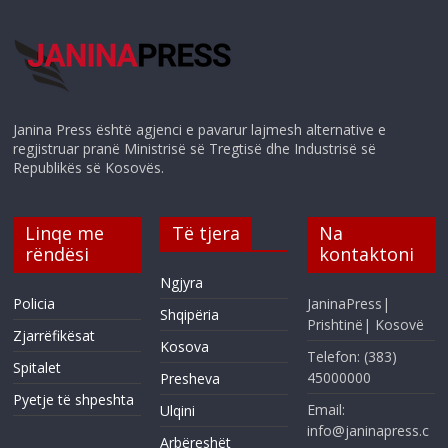
Janina Press është agjenci e pavarur lajmesh alternative e
regjistruar pranë Ministrisë së Tregtisë dhe Industrisë së
Republikës së Kosovës.
Linqe me
Të tjera
Na
rëndësi
kontaktoni
Ngjyra
Policia
JaninaPress|
Shqipëria
Prishtinë| Kosovë
Zjarrëfikësat
Kosova
Telefon: (383)
Spitalet
45000000
Presheva
Pyetje të shpeshta
Email:
Ulqini
info@janinapress.c
Arbëreshët