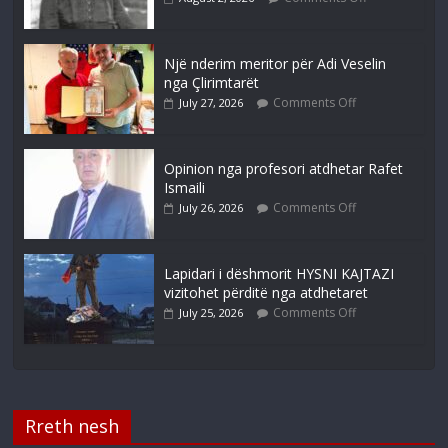
Një nderim meritor për Adi Veselin
nga Çlirimtarët
Comments Off
July 27, 2026
Opinion nga profesori atdhetar Rafet
Ismaili
Comments Off
July 26, 2026
Lapidari i dëshmorit HYSNI KAJTAZI
vizitohet përditë nga atdhetaret
Comments Off
July 25, 2026
Rreth nesh