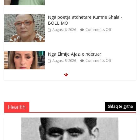
Nga poetja atdhetare Kumrie Shala -
BOLL MO
Comments Off
August 6, 2026
Nga Elmije Ajazi e nderuar
Comments Off
August 5, 2026
Brahim Çekaj njē veprimtar i respektuar i
çeshtjës kombëtare
Comments Off
August 5, 2026
Health
Shfaq të gjitha
Çlirimtari Mentor Mushkolaj nderohet
me mirenjohje nga Xhevdet Qeriqi Dega
e invalidëve në Fushë Kosovë