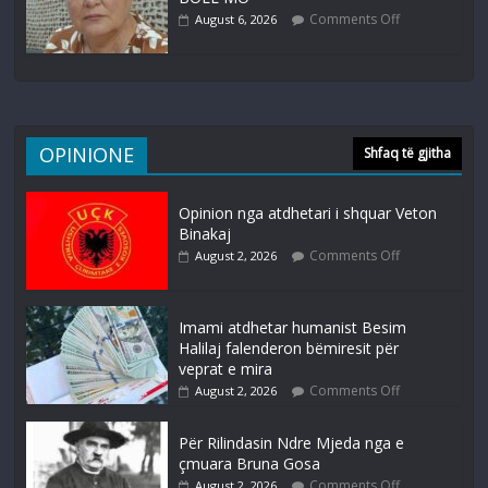
Comments Off
August 6, 2026
OPINIONE
Shfaq të gjitha
Opinion nga atdhetari i shquar Veton
Binakaj
Comments Off
August 2, 2026
Imami atdhetar humanist Besim
Halilaj falenderon bëmiresit për
veprat e mira
Comments Off
August 2, 2026
Për Rilindasin Ndre Mjeda nga e
çmuara Bruna Gosa
Comments Off
August 2, 2026