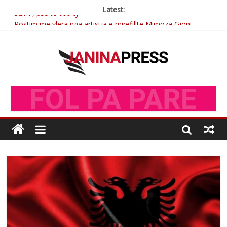
Latest:
Postim me vlera nga artistja e mirëfilltë Mimoza Gjoni
Nga poetja atdhetare Kumrie Shala -BOLL MO
Nga Elmije Ajazi e nderuar
Brahim Çekaj njē veprimtar i respektuar i çeshtjës kombëtare
Sulm , pse të dua ty