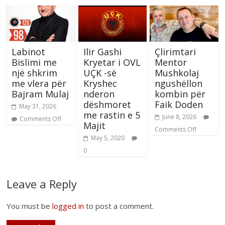
Labinot
Ilir Gashi
Çlirimtari
Bislimi me
Kryetar i OVL
Mentor
një shkrim
UÇK -së
Mushkolaj
me vlera për
Kryshec
ngushëllon
Bajram Mulaj
nderon
kombin për
dëshmoret
Faik Doden
May 31, 2026
me rastin e 5
June 8, 2026
Comments Off
Majit
Comments Off
May 5, 2020
0
Leave a Reply
You must be
logged in
to post a comment.