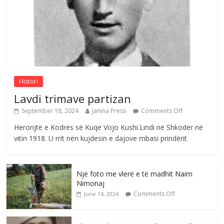
Comments Off
August 4, 2026
Sulm , pse të dua ty
Comments Off
August 8, 2026
Histori
Lavdi trimave partizan
September 18, 2024
Janina Press
Comments Off
Heronjtë e Kodrës së Kuqe Vojo Kushi.Lindi në Shkodër në
vitin 1918. U rrit nën kujdesin e dajove mbasi prindërit
Një foto me vlerë e të madhit Naim
Nimonaj
Comments Off
June 14, 2024