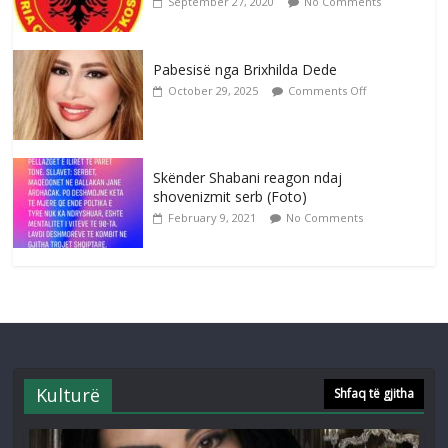
September 27, 2020
No Comments
Pabesisë nga Brixhilda Dede
October 29, 2025
Comments Off
Skënder Shabani reagon ndaj
shovenizmit serb (Foto)
February 9, 2021
No Comments
Kulturë
Shfaq të gjitha