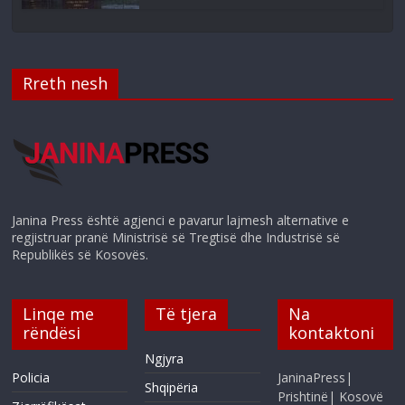
Rreth nesh
Janina Press është agjenci e pavarur lajmesh alternative e
regjistruar pranë Ministrisë së Tregtisë dhe Industrisë së
Republikës së Kosovës.
Linqe me
Të tjera
Na
rëndësi
kontaktoni
Ngjyra
Policia
JaninaPress|
Shqipëria
Prishtinë| Kosovë