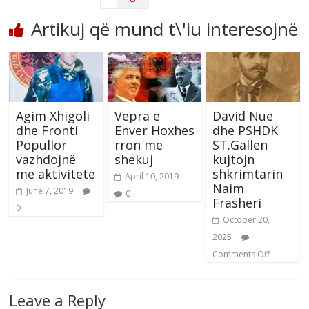
Artikuj që mund t\'iu interesojnë
Agim Xhigoli
Vepra e
David Nue
dhe Fronti
Enver Hoxhes
dhe PSHDK
Popullor
rron me
ST.Gallen
vazhdojnë
shekuj
kujtojn
me aktivitete
shkrimtarin
April 10, 2019
Naim
June 7, 2019
0
Frashëri
0
October 20,
2025
Comments Off
Leave a Reply