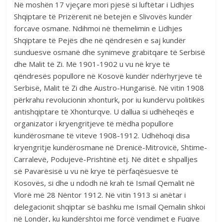
Në moshën 17 vjeçare mori pjesë si luftëtar i Lidhjes
Shqiptare të Prizërenit në betejën e Slivovës kundër
forcave osmane. Ndihmoi në themelimin e Lidhjes
Shqiptare të Pejës dhe në qëndresën e saj kundër
sunduesve osmanë dhe synimeve grabitqare të Serbisë
dhe Malit të Zi. Më 1901-1902 u vu në krye të
qëndresës popullore në Kosovë kundër ndërhyrjeve të
Serbisë, Malit të Zi dhe Austro-Hungarisë. Në vitin 1908
përkrahu revolucionin xhonturk, por iu kundërvu politikës
antishqiptare të Xhonturqve. U dallua si udhëheqës e
organizator i kryengritjeve të mëdha popullore
kundërosmane të viteve 1908-1912. Udhëhoqi disa
kryengritje kundërosmane në Drenicë-Mitrovicë, Shtime-
Carralevë, Podujevë-Prishtinë etj. Në ditët e shpalljes
së Pavarësisë u vu në krye të përfaqësuesve të
Kosovës, si dhe u ndodh në krah të Ismail Qemalit në
Vlorë më 28 Nëntor 1912. Në vitin 1913 si anëtar i
delegacionit shqiptar së bashku me Ismail Qemalin shkoi
në Londër, ku kundërshtoi me forcë vendimet e Fuqive