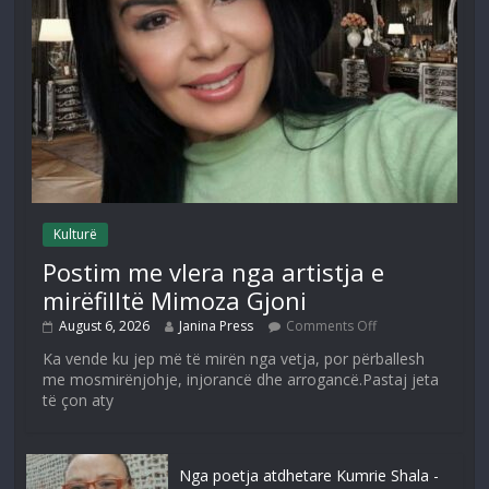
Kulturë
Postim me vlera nga artistja e
mirëfilltë Mimoza Gjoni
August 6, 2026
Janina Press
Comments Off
Ka vende ku jep më të mirën nga vetja, por përballesh
me mosmirënjohje, injorancë dhe arrogancë.Pastaj jeta
të çon aty
Nga poetja atdhetare Kumrie Shala -