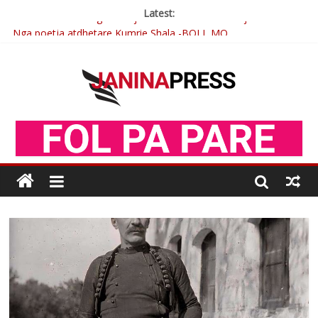
Latest:
Nga poetja atdhetare Kumrie Shala -BOLL MO
Nga Elmije Ajazi e nderuar
Brahim Çekaj njē veprimtar i respektuar i çeshtjës kombëtare
Çlirimtari Mentor Mushkolaj nderohet me mirenjohje nga
Xhevdet Qeriqi Dega e invalidëve në Fushë Kosovë
Postim me vlera nga artistja e mirëfilltë Mimoza Gjoni