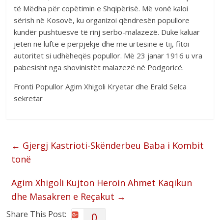
të Mëdha për copëtimin e Shqipërisë. Më vonë kaloi
sërish në Kosovë, ku organizoi qëndresën popullore
kundër pushtuesve të rinj serbo-malazezë. Duke kaluar
jetën në luftë e përpjekje dhe me urtësinë e tij, fitoi
autoritet si udhëheqës popullor. Më 23 janar 1916 u vra
pabesisht nga shovinistët malazezë në Podgoricë.
Fronti Popullor Agim Xhigoli Kryetar dhe Erald Selca
sekretar
←
Gjergj Kastrioti-Skënderbeu Baba i Kombit
tonë
Agim Xhigoli Kujton Heroin Ahmet Kaqikun
dhe Masakren e Reçakut
→
Share This Post:
0