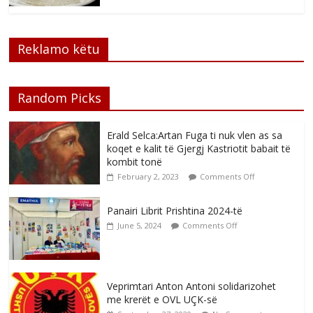
Reklamo këtu
Random Picks
Erald Selca:Artan Fuga ti nuk vlen as sa
koqet e kalit të Gjergj Kastriotit babait të
kombit tonë
February 2, 2023
Comments Off
Panairi Librit Prishtina 2024-të
June 5, 2024
Comments Off
Veprimtari Anton Antoni solidarizohet
me krerët e OVL UÇK-së