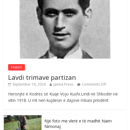
Çlirimtari Agron Gërvalla me takime pune
në atdhe të shoqerisë Levizja
Comments Off
August 3, 2026
Postim me vlera nga artistja e mirëfilltë
Mimoza Gjoni
Comments Off
August 6, 2026
Histori
Lavdi trimave partizan
September 18, 2024
Janina Press
Comments Off
Heronjtë e Kodrës së Kuqe Vojo Kushi.Lindi në Shkodër në
vitin 1918. U rrit nën kujdesin e dajove mbasi prindërit
Një foto me vlerë e të madhit Naim
Nimonaj