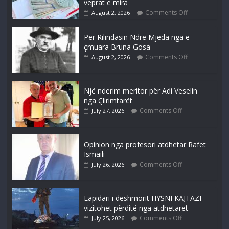
veprat e mira
Comments Off
August 2, 2026
Për Rilindasin Ndre Mjeda nga e
çmuara Bruna Gosa
Comments Off
August 2, 2026
Një nderim meritor për Adi Veselin
nga Çlirimtarët
Comments Off
July 27, 2026
Opinion nga profesori atdhetar Rafet
Ismaili
Comments Off
July 26, 2026
Lapidari i dëshmorit HYSNI KAJTAZI
vizitohet përditë nga atdhetaret
Comments Off
July 25, 2026