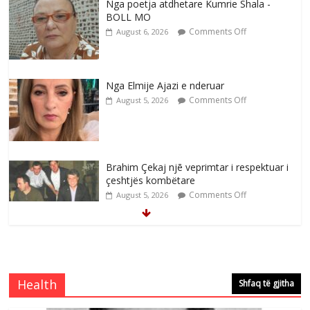
Nga poetja atdhetare Kumrie Shala -
BOLL MO
Comments Off
August 6, 2026
Nga Elmije Ajazi e nderuar
Comments Off
August 5, 2026
Brahim Çekaj njē veprimtar i respektuar i
çeshtjës kombëtare
Comments Off
August 5, 2026
Çlirimtari Mentor Mushkolaj nderohet
me mirenjohje nga Xhevdet Qeriqi Dega
e invalidëve në Fushë Kosovë
Health
Shfaq të gjitha
Comments Off
August 4, 2026