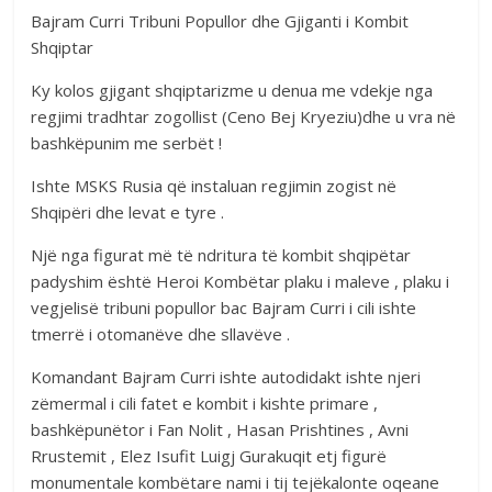
Bajram Curri Tribuni Popullor dhe Gjiganti i Kombit
Shqiptar
Ky kolos gjigant shqiptarizme u denua me vdekje nga
regjimi tradhtar zogollist (Ceno Bej Kryeziu)dhe u vra në
bashkëpunim me serbët !
Ishte MSKS Rusia që instaluan regjimin zogist në
Shqipëri dhe levat e tyre .
Një nga figurat më të ndritura të kombit shqipëtar
padyshim është Heroi Kombëtar plaku i maleve , plaku i
vegjelisë tribuni popullor bac Bajram Curri i cili ishte
tmerrë i otomanëve dhe sllavëve .
Komandant Bajram Curri ishte autodidakt ishte njeri
zëmermal i cili fatet e kombit i kishte primare ,
bashkëpunëtor i Fan Nolit , Hasan Prishtines , Avni
Rrustemit , Elez Isufit Luigj Gurakuqit etj figurë
monumentale kombëtare nami i tij tejëkalonte oqeane