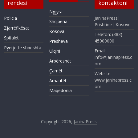
rëndësi
kontaktoni
Ngjyra
Policia
JaninaPress|
Shqipëria
Prishtinë| Kosovë
Zjarrëfikësat
Kosova
Telefon: (383)
Spitalet
45000000
Presheva
Pyetje të shpeshta
Email:
Ulqini
info@janinapress.c
Arbëreshët
om
Çamët
Website:
www.janinapress.c
Arnautët
om
Maqedonia
Copyright 2026,
JaninaPress