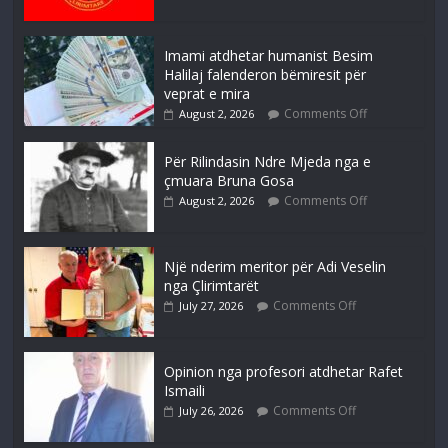
Imami atdhetar humanist Besim
Halilaj falenderon bëmiresit për
veprat e mira
Comments Off
August 2, 2026
Për Rilindasin Ndre Mjeda nga e
çmuara Bruna Gosa
Comments Off
August 2, 2026
Një nderim meritor për Adi Veselin
nga Çlirimtarët
Comments Off
July 27, 2026
Opinion nga profesori atdhetar Rafet
Ismaili
Comments Off
July 26, 2026