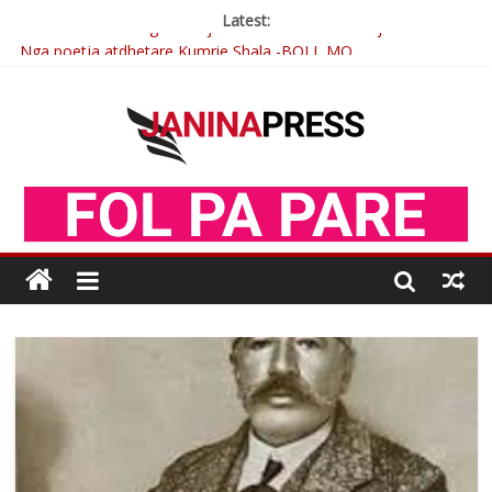
Latest:
Nga poetja atdhetare Kumrie Shala -BOLL MO
Nga Elmije Ajazi e nderuar
Brahim Çekaj njē veprimtar i respektuar i çeshtjës kombëtare
Çlirimtari Mentor Mushkolaj nderohet me mirenjohje nga
Xhevdet Qeriqi Dega e invalidëve në Fushë Kosovë
Postim me vlera nga artistja e mirëfilltë Mimoza Gjoni