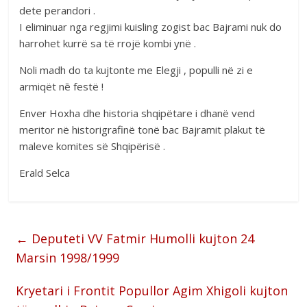
dete perandori .
I eliminuar nga regjimi kuisling zogist bac Bajrami nuk do
harrohet kurrë sa të rrojë kombi ynë .
Noli madh do ta kujtonte me Elegji , populli në zi e
armiqët nē festë !
Enver Hoxha dhe historia shqipëtare i dhanë vend
meritor në historigrafinë tonë bac Bajramit plakut të
maleve komites së Shqipërisë .
Erald Selca
←
Deputeti VV Fatmir Humolli kujton 24
Marsin 1998/1999
Kryetari i Frontit Popullor Agim Xhigoli kujton