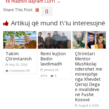
të madhin Bajram Curri
→
Share This Post:
0
Artikuj që mund t\'iu interesojnë
Takim
Remi kujton
Çlirimtari
Çlirimtaresh
Bedin
Mentor
lavdimadh
Mushkolaj
May 25, 2026
nderohet me
January 26,
Comments Off
mirenjohje
2019
0
nga Xhevdet
Qeriqi Dega
e invalidëve
në Fushë
Kosovë
August 4, 2026