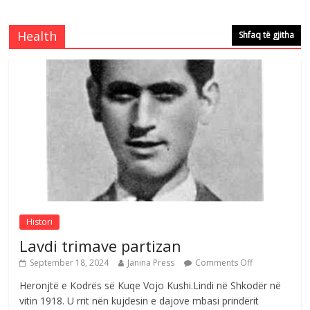
Çlirimtari Mentor Mushkolaj nderohet
me mirenjohje nga Xhevdet Qeriqi Dega
e invalidëve në Fushë Kosovë
Health
Shfaq të gjitha
Comments Off
August 4, 2026
Çlirimtari Agron Gërvalla me takime pune
në atdhe të shoqerisë Levizja
Comments Off
August 3, 2026
Postim me vlera nga artistja e mirëfilltë
Mimoza Gjoni
Comments Off
August 6, 2026
Histori
Lavdi trimave partizan
September 18, 2024
Janina Press
Comments Off
Heronjtë e Kodrës së Kuqe Vojo Kushi.Lindi në Shkodër në
vitin 1918. U rrit nën kujdesin e dajove mbasi prindërit