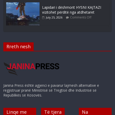
Lapidari i dëshmorit HYSNI KAJTAZI
vizitohet përditë nga atdhetaret
Comments Off
July 25, 2026
Rreth nesh
Janina Press është agjenci e pavarur lajmesh alternative e
regjistruar pranë Ministrisë së Tregtisë dhe Industrisë së
Republikës së Kosovës.
Linqe me
Të tjera
Na