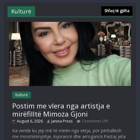
Kulturë
Shfaq të gjitha
Kulturë
Postim me vlera nga artistja e
mirëfilltë Mimoza Gjoni
August 6, 2026
Janina Press
Comments Off
Ka vende ku jep më të mirën nga vetja, por përballesh
me mosmirënjohje, injorancë dhe arrogancë.Pastaj jeta