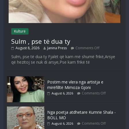
Kulturë
Sulm , pse të dua ty
August 8, 2026
Janina Press
Comments Off
Sulm, pse të dua ty Fjalët që kam më shumë frikë,Arsye
që hezitoj se nuk di arsye,Pse kam frikë të
Postim me vlera nga artistja e
mirëfilltë Mimoza Gjoni
Comments Off
August 6, 2026
Nga poetja atdhetare Kumrie Shala -
BOLL MO
Comments Off
August 6, 2026