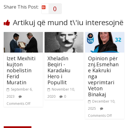
Share This Post:
0
Artikuj që mund t\'iu interesojnë
Izet Mexhiti
Xheladin
Opinion për
kujton
Beqiri -
znj.Esmehan
nobelistin
Karadaku
e Kakruki
Ferid
Hero i
nga
Muratin
Popullit
veprimtari
Veton
September 6,
November 10,
Binakaj
2023
2020
0
December 10,
Comments Off
2025
Comments Off