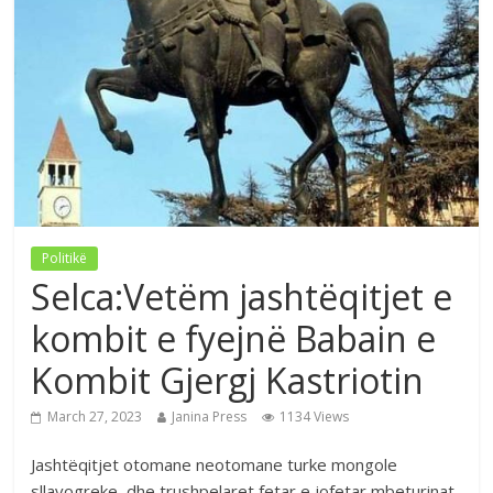
Politikë
Selca:Vetëm jashtëqitjet e
kombit e fyejnë Babain e
Kombit Gjergj Kastriotin
March 27, 2023
Janina Press
1134 Views
Jashtëqitjet otomane neotomane turke mongole
sllavogreke ,dhe trushpelaret fetar e jofetar mbeturinat