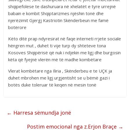
shqipefolese te dashuruara në xhelatët e tyre urrejnë
babain e kombit Shqiptarizmes njëshin tonë dhe
njerëzimit Gjergj Kastriotin Skënderbeun me famë
botërore
Këto ditë prap ndyresirat në faqe interneti rrjete sociale
hëngren mut , duhet ti vije turp dy shteteve tona
Kosoves Shqipërisë që nuk i ndjekin me ligj dhe burgosin
këta që fyejnë vlerën më të madhe kombëtare
Vlerat kombëtare nga Iliria , Skënderbeu e te UÇK ja
duhet mbrohen me ligj urgjentisht se u bëmë gazi i
botës duke toleruar të keqen në mesin tonë
←
Harresa sëmundja jonë
Postim emocional nga z.Erjon Braçe
→