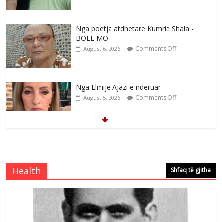
Nga poetja atdhetare Kumrie Shala -
BOLL MO
Comments Off
August 6, 2026
Nga Elmije Ajazi e nderuar
Comments Off
August 5, 2026
Brahim Çekaj njē veprimtar i respektuar i
çeshtjës kombëtare
Comments Off
August 5, 2026
Health
Shfaq të gjitha
Çlirimtari Mentor Mushkolaj nderohet
me mirenjohje nga Xhevdet Qeriqi Dega