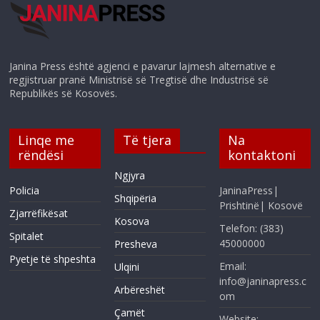
Janina Press është agjenci e pavarur lajmesh alternative e
regjistruar pranë Ministrisë së Tregtisë dhe Industrisë së
Republikës së Kosovës.
Linqe me
Të tjera
Na
rëndësi
kontaktoni
Ngjyra
Policia
JaninaPress|
Shqipëria
Prishtinë| Kosovë
Zjarrëfikësat
Kosova
Telefon: (383)
Spitalet
45000000
Presheva
Pyetje të shpeshta
Email:
Ulqini
info@janinapress.c
Arbëreshët
om
Çamët
Website: