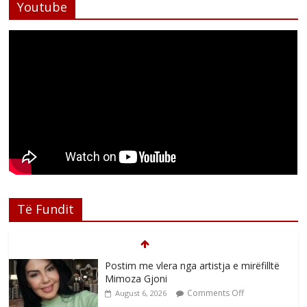
Youtube
Të Fundit
Postim me vlera nga artistja e mirëfilltë
Mimoza Gjoni
Comments Off
August 6, 2026