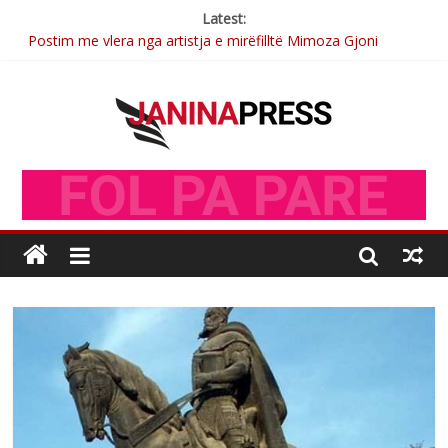
Latest:
Postim me vlera nga artistja e mirëfilltë Mimoza Gjoni
Nga poetja atdhetare Kumrie Shala -BOLL MO
Nga Elmije Ajazi e nderuar
Brahim Çekaj njē veprimtar i respektuar i çeshtjës kombëtare
Sulm , pse të dua ty