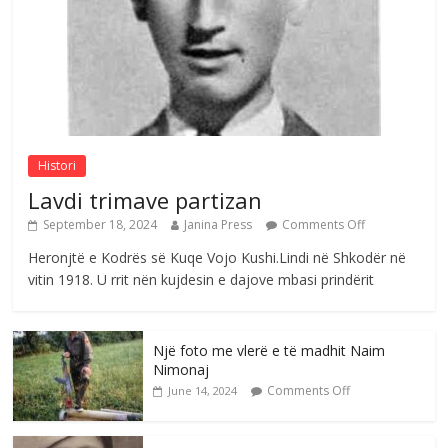
e invalidëve në Fushë Kosovë
Comments Off
August 4, 2026
Sulm , pse të dua ty
Comments Off
August 8, 2026
Histori
Lavdi trimave partizan
September 18, 2024
Janina Press
Comments Off
Heronjtë e Kodrës së Kuqe Vojo Kushi.Lindi në Shkodër në
vitin 1918. U rrit nën kujdesin e dajove mbasi prindërit
Një foto me vlerë e të madhit Naim
Nimonaj
Comments Off
June 14, 2024