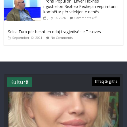
Fronti Popullor i Enver Hoxhes
ngushëllon Rexhep Rexhepin veprimtarin
kombëtar për vdekjen e nënës
July 13, 2026
Comments Off
Selca:Turp për heshtjen ndaj tragjedisë së Tetoves
September 10, 2021
No Comments
Kulturë
Shfaq të gjitha