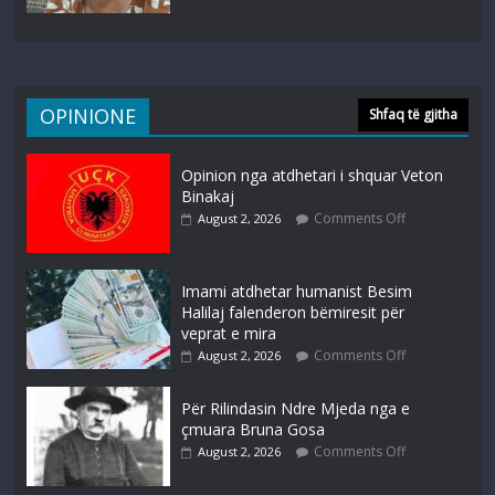
OPINIONE
Shfaq të gjitha
Opinion nga atdhetari i shquar Veton
Binakaj
Comments Off
August 2, 2026
Imami atdhetar humanist Besim
Halilaj falenderon bëmiresit për
veprat e mira
Comments Off
August 2, 2026
Për Rilindasin Ndre Mjeda nga e
çmuara Bruna Gosa
Comments Off
August 2, 2026