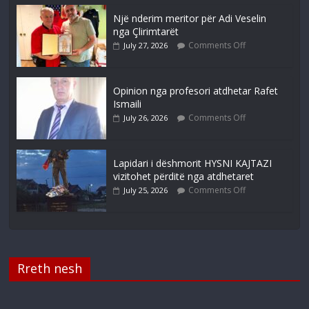
Një nderim meritor për Adi Veselin
nga Çlirimtarët
Comments Off
July 27, 2026
Opinion nga profesori atdhetar Rafet
Ismaili
Comments Off
July 26, 2026
Lapidari i dëshmorit HYSNI KAJTAZI
vizitohet përditë nga atdhetaret
Comments Off
July 25, 2026
Rreth nesh