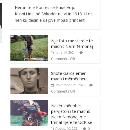
Heronjtë e Kodrës së Kuqe Vojo
Kushi.Lindi në Shkodër në vitin 1918. U rrit
nën kujdesin e dajove mbasi prindërit
Një foto me vlerë e të
madhit Naim Nimonaj
June 14, 2024
Comments Off
Shote Galica emër i
madh i mëmëdheut
November 21, 2022
Comments Off
Nesër shënohet
përvjetori i të madhit
Naim Nimonaj me
trimat tjerë të UÇK-së
0
August 10, 2021