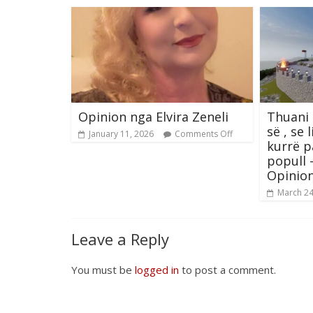
Opinion nga Elvira Zeneli
Thuani 
së , se 
January 11, 2026
Comments Off
kurrë 
popull 
Opinio
March 24
Leave a Reply
You must be
logged in
to post a comment.