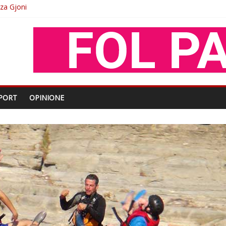
O
shtjës kombëtare
enjohje nga Xhevdet Qeriqi Dega e invalidëve në Fushë Kosovë
PORT
OPINIONE