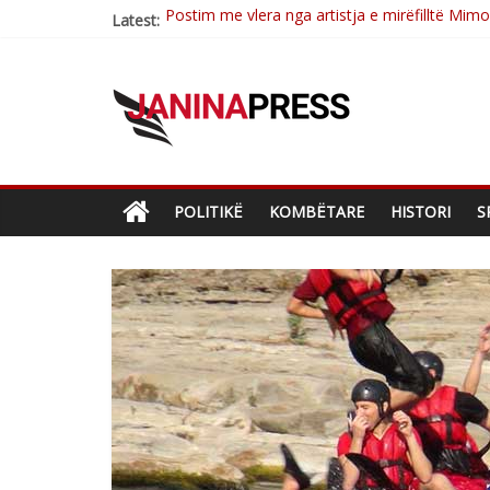
Latest:
Nga poetja atdhetare Kumrie Shala -BOLL M
Nga Elmije Ajazi e nderuar
Brahim Çekaj njē veprimtar i respektuar i çe
Çlirimtari Mentor Mushkolaj nderohet me mir
POLITIKË
KOMBËTARE
HISTORI
S