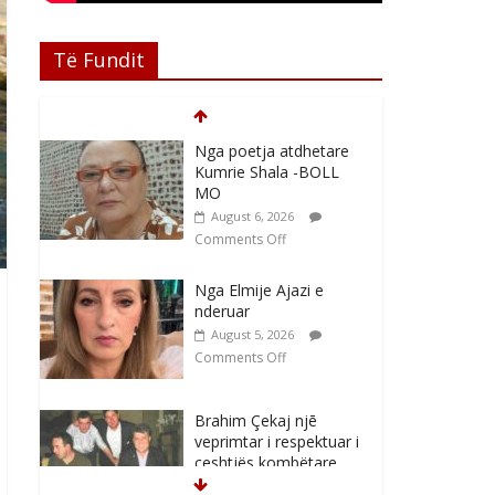
Të Fundit
Nga poetja atdhetare
Kumrie Shala -BOLL
MO
August 6, 2026
Comments Off
Nga Elmije Ajazi e
nderuar
August 5, 2026
Comments Off
Brahim Çekaj njē
veprimtar i respektuar i
çeshtjës kombëtare
August 5, 2026