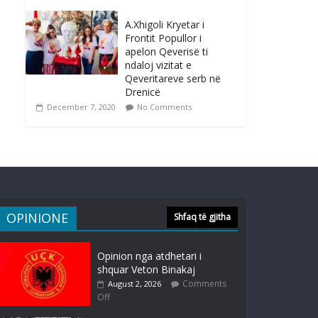
A.Xhigoli Kryetar i
Frontit Popullor i
apelon Qeverisë ti
ndaloj vizitat e
Qeveritareve serb në
Drenicë
December 7, 2020
No Comments
OPINIONE
Shfaq të gjitha
Opinion nga atdhetari i
shquar Veton Binakaj
Comments
August 2, 2026
Off