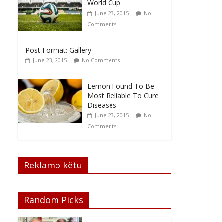
World Cup
June 23, 2015
No
Comments
Post Format: Gallery
June 23, 2015
No Comments
Lemon Found To Be
Most Reliable To Cure
Diseases
June 23, 2015
No
Comments
Reklamo këtu
Random Picks