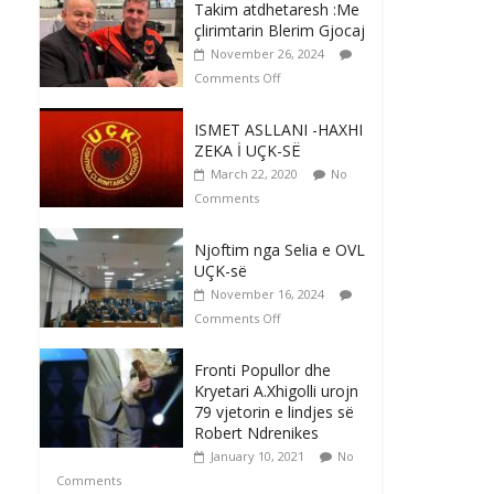
Takim atdhetaresh :Me
çlirimtarin Blerim Gjocaj
November 26, 2024
Comments Off
ISMET ASLLANI -HAXHI
ZEKA İ UÇK-SË
March 22, 2020
No
Comments
Njoftim nga Selia e OVL
UÇK-së
November 16, 2024
Comments Off
Fronti Popullor dhe
Kryetari A.Xhigolli urojn
79 vjetorin e lindjes së
Robert Ndrenikes
January 10, 2021
No
Comments