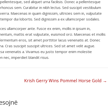
pellentesque, sed aliquet urna facilisis. Donec a pellentesque
 rhoncus sem. Curabitur in nibh lectus. Sed suscipit vestibulum
verra. Maecenas in quam dignissim, ultricies sem in, vulputate
et tempor dui lobortis. Sed dignissim a ex ullamcorper sodales.
ices ullamcorper ante. Fusce ex enim, mollis in ipsum in,
dimentum, mattis erat vulputate, euismod orci. Maecenas et mollis
 fermentum eros, sit amet porttitor lacus venenatis at. Donec
na. Cras suscipit suscipit ultrices. Sed sit amet velit augue.
sa venenatis a. Vivamus eu justo tempor enim molestie
n nec, imperdiet blandit risus.
Krish Gerry Wins Pommel Horse Gold
→
resojnë