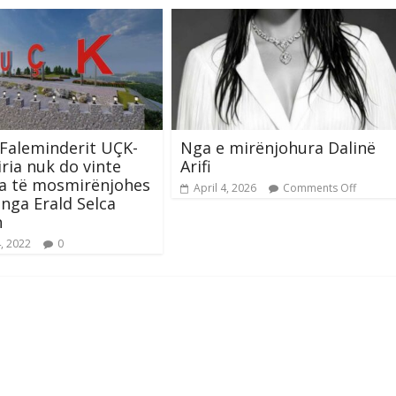
Faleminderit UÇK-
Nga e mirënjohura Dalinë
liria nuk do vinte
Arifi
pa të mosmirënjohes
April 4, 2026
Comments Off
-nga Erald Selca
n
, 2022
0