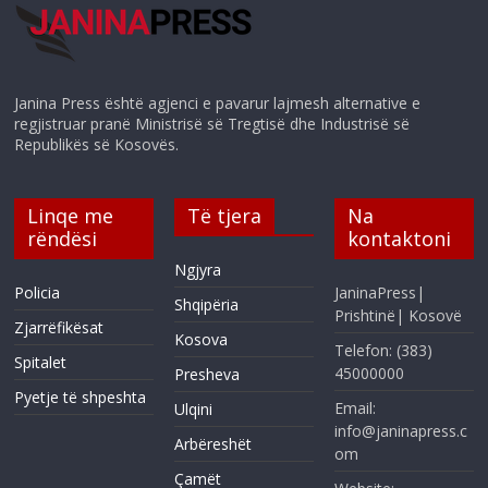
Janina Press është agjenci e pavarur lajmesh alternative e
regjistruar pranë Ministrisë së Tregtisë dhe Industrisë së
Republikës së Kosovës.
Linqe me
Të tjera
Na
rëndësi
kontaktoni
Ngjyra
Policia
JaninaPress|
Shqipëria
Prishtinë| Kosovë
Zjarrëfikësat
Kosova
Telefon: (383)
Spitalet
45000000
Presheva
Pyetje të shpeshta
Email:
Ulqini
info@janinapress.c
Arbëreshët
om
Çamët