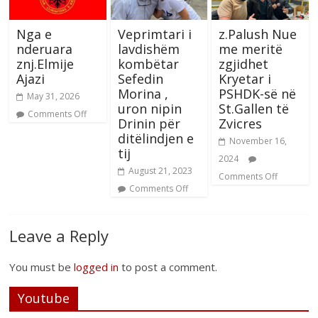
Nga e
Veprimtari i
z.Palush Nue
nderuara
lavdishëm
me meritë
znj.Elmije
kombëtar
zgjidhet
Ajazi
Sefedin
Kryetar i
Morina ,
PSHDK-së në
May 31, 2026
uron nipin
St.Gallen të
Comments Off
Drinin për
Zvicres
ditëlindjen e
November 16,
tij
2024
August 21, 2023
Comments Off
Comments Off
Leave a Reply
You must be
logged in
to post a comment.
Youtube