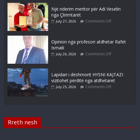
Një nderim meritor për Adi Veselin
nga Çlirimtarët
Comments Off
July 27, 2026
Opinion nga profesori atdhetar Rafet
Ismaili
Comments Off
July 26, 2026
Lapidari i dëshmorit HYSNI KAJTAZI
vizitohet përditë nga atdhetaret
Comments Off
July 25, 2026
Rreth nesh