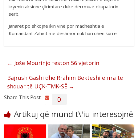
kryenin aksione çlirimtare duke dërrmuar okupatorin
serb.
Janaret po shkojnë ikin vinë por madheshtia e
Komandant Zahirit me dëshmor nuk harrohen kurrë
←
Jośe Mourinjo feston 56 vjetorin
Bajrush Gashi dhe Rrahim Bekteshi emra të
shquar të UÇK-TMK-SË
→
Share This Post:
0
Artikuj që mund t\'iu interesojnë