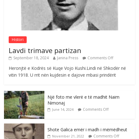
Sulm , pse të dua ty
Comments Off
August 8, 2026
Histori
Lavdi trimave partizan
September 18, 2024
Janina Press
Comments Off
Heronjtë e Kodrës së Kuqe Vojo Kushi.Lindi në Shkodër në
vitin 1918. U rrit nën kujdesin e dajove mbasi prindërit
Një foto me vlerë e të madhit Naim
Nimonaj
Comments Off
June 14, 2024
Shote Galica emër i madh i mëmëdheut
Comments Off
November 21, 2022