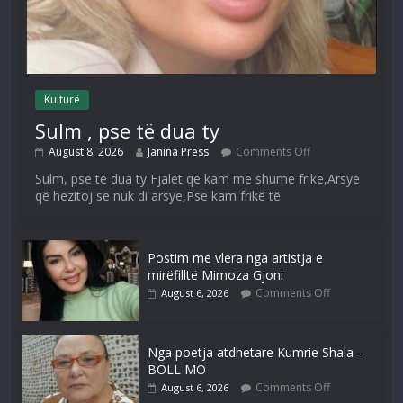
Kulturë
Sulm , pse të dua ty
August 8, 2026
Janina Press
Comments Off
Sulm, pse të dua ty Fjalët që kam më shumë frikë,Arsye
që hezitoj se nuk di arsye,Pse kam frikë të
Postim me vlera nga artistja e
mirëfilltë Mimoza Gjoni
Comments Off
August 6, 2026
Nga poetja atdhetare Kumrie Shala -
BOLL MO
Comments Off
August 6, 2026