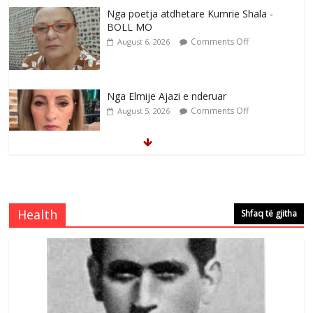
Nga poetja atdhetare Kumrie Shala -
BOLL MO
Comments Off
August 6, 2026
Nga Elmije Ajazi e nderuar
Comments Off
August 5, 2026
Brahim Çekaj njē veprimtar i respektuar i
çeshtjës kombëtare
Comments Off
August 5, 2026
Health
Shfaq të gjitha
Çlirimtari Mentor Mushkolaj nderohet
me mirenjohje nga Xhevdet Qeriqi Dega
e invalidëve në Fushë Kosovë
Comments Off
August 4, 2026