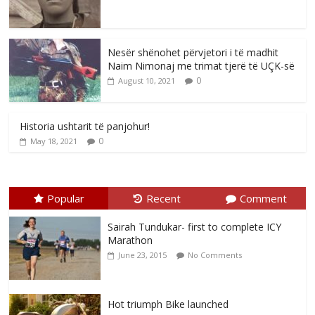
Nesër shënohet përvjetori i të madhit
Naim Nimonaj me trimat tjerë të UÇK-së
0
August 10, 2021
Historia ushtarit të panjohur!
0
May 18, 2021
Popular
Recent
Comment
Sairah Tundukar- first to complete ICY
Marathon
June 23, 2015
No Comments
Hot triumph Bike launched