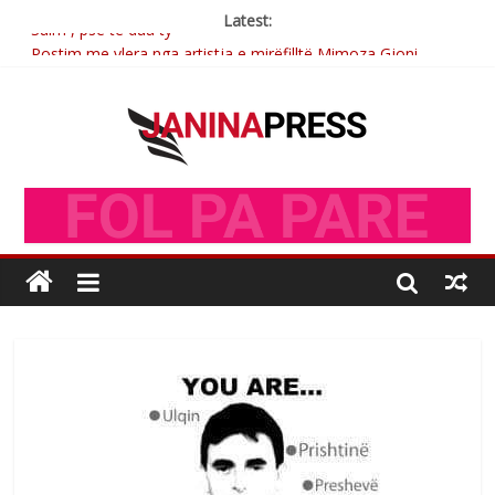
Latest:
Sulm , pse të dua ty
Postim me vlera nga artistja e mirëfilltë Mimoza Gjoni
Nga poetja atdhetare Kumrie Shala -BOLL MO
Nga Elmije Ajazi e nderuar
Brahim Çekaj njē veprimtar i respektuar i çeshtjës kombëtare