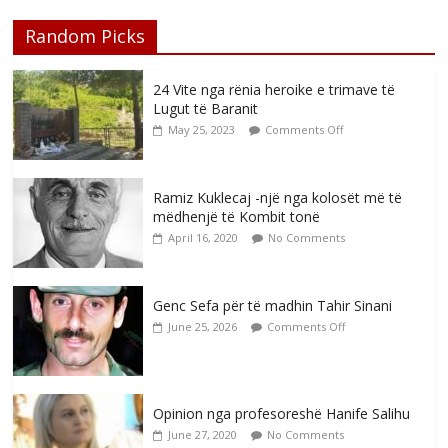
Random Picks
24 Vite nga rënia heroike e trimave të
Lugut të Baranit
May 25, 2023
Comments Off
Ramiz Kuklecaj -një nga kolosët më të
mëdhenjë të Kombit tonë
April 16, 2020
No Comments
Genc Sefa për të madhin Tahir Sinani
June 25, 2026
Comments Off
Opinion nga profesoreshë Hanife Salihu
June 27, 2020
No Comments