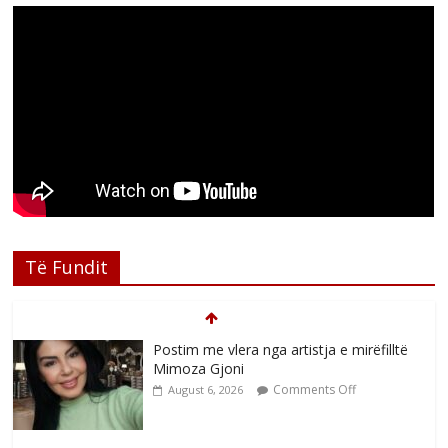
Të Fundit
Postim me vlera nga artistja e mirëfilltë
Mimoza Gjoni
Comments Off
August 6, 2026