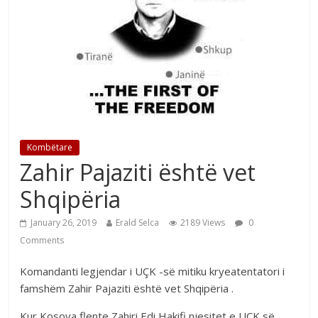
Kombëtare
Zahir Pajaziti është vet
Shqipëria
January 26, 2019
Erald Selca
2189 Views
0
Comments
Komandanti legjendar i UÇK -së mitiku kryeatentatori i
famshëm Zahir Pajaziti është vet Shqipëria .
Kur Kosova flente Zahiri Edi Hakifi njesitet e UÇK së