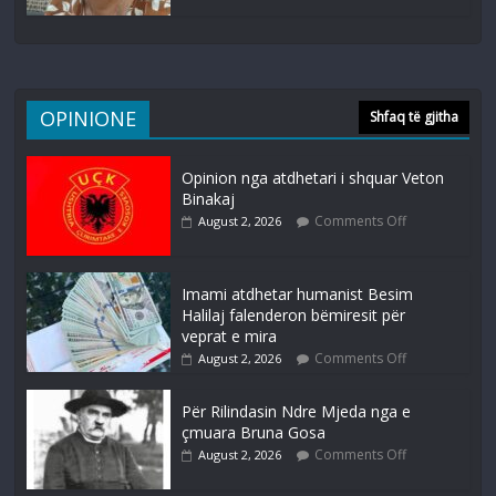
OPINIONE
Shfaq të gjitha
Opinion nga atdhetari i shquar Veton
Binakaj
Comments Off
August 2, 2026
Imami atdhetar humanist Besim
Halilaj falenderon bëmiresit për
veprat e mira
Comments Off
August 2, 2026
Për Rilindasin Ndre Mjeda nga e
çmuara Bruna Gosa
Comments Off
August 2, 2026