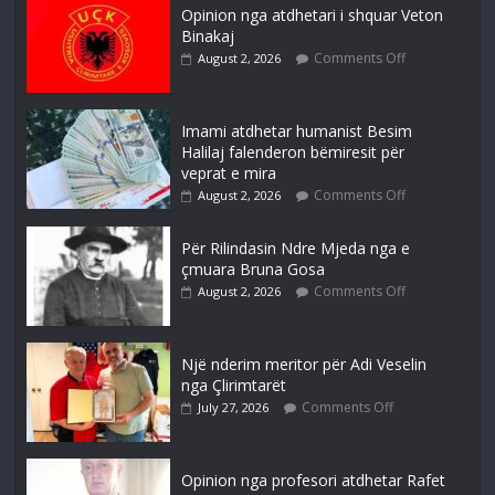
Opinion nga atdhetari i shquar Veton
Binakaj
Comments Off
August 2, 2026
Imami atdhetar humanist Besim
Halilaj falenderon bëmiresit për
veprat e mira
Comments Off
August 2, 2026
Për Rilindasin Ndre Mjeda nga e
çmuara Bruna Gosa
Comments Off
August 2, 2026
Një nderim meritor për Adi Veselin
nga Çlirimtarët
Comments Off
July 27, 2026
Opinion nga profesori atdhetar Rafet