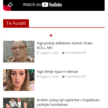
Të Fundit
Nga poetja atdhetare Kumrie Shala -
BOLL MO
Comments Off
August 6, 2026
Nga Elmije Ajazi e nderuar
Comments Off
August 5, 2026
Brahim Çekaj njē veprimtar i respektuar i
çeshtjës kombëtare