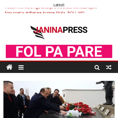
Latest:
Postim me vlera nga artistja e mirëfilltë Mimoza Gjoni
Nga poetja atdhetare Kumrie Shala -BOLL MO
Nga Elmije Ajazi e nderuar
Brahim Çekaj njē veprimtar i respektuar i çeshtjës kombëtare
Çlirimtari Mentor Mushkolaj nderohet me mirenjohje nga
Xhevdet Qeriqi Dega e invalidëve në Fushë Kosovë