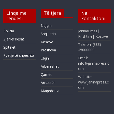
Linqe me
Të tjera
Na
rëndësi
kontaktoni
Ngjyra
Policia
JaninaPress|
Shqipëria
Prishtinë| Kosovë
Zjarrëfikësat
Kosova
Telefon: (383)
Spitalet
45000000
Presheva
Pyetje të shpeshta
Email:
Ulqini
info@janinapress.c
Arbëreshët
om
Çamët
Website:
www.janinapress.c
Arnautët
om
Maqedonia