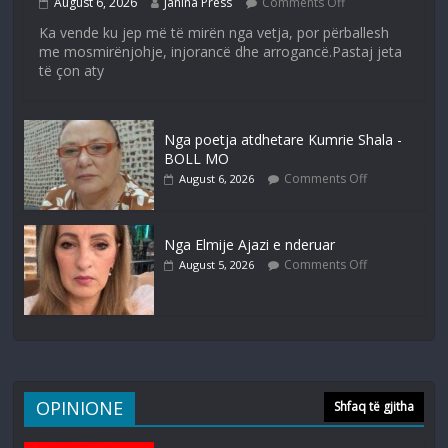
August 6, 2026
Janina Press
Comments Off
Ka vende ku jep më të mirën nga vetja, por përballesh
me mosmirënjohje, injorancë dhe arrogancë.Pastaj jeta
të çon aty
Nga poetja atdhetare Kumrie Shala -
BOLL MO
Comments Off
August 6, 2026
Nga Elmije Ajazi e nderuar
Comments Off
August 5, 2026
OPINIONE
Shfaq të gjitha