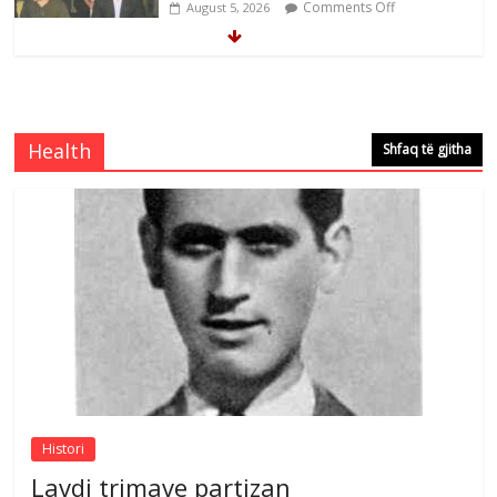
Comments Off
August 5, 2026
Çlirimtari Mentor Mushkolaj nderohet
me mirenjohje nga Xhevdet Qeriqi Dega
e invalidëve në Fushë Kosovë
Health
Shfaq të gjitha
Comments Off
August 4, 2026
Çlirimtari Agron Gërvalla me takime pune
në atdhe të shoqerisë Levizja
Comments Off
August 3, 2026
Postim me vlera nga artistja e mirëfilltë
Mimoza Gjoni
Comments Off
August 6, 2026
Histori
Lavdi trimave partizan