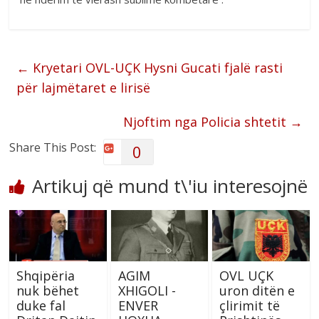
←
Kryetari OVL-UÇK Hysni Gucati fjalë rasti
për lajmëtaret e lirisë
Njoftim nga Policia shtetit
→
Share This Post:
0
Artikuj që mund t\'iu interesojnë
Shqipëria
AGIM
OVL UÇK
nuk bëhet
XHIGOLI -
uron ditën e
duke fal
ENVER
çlirimit të