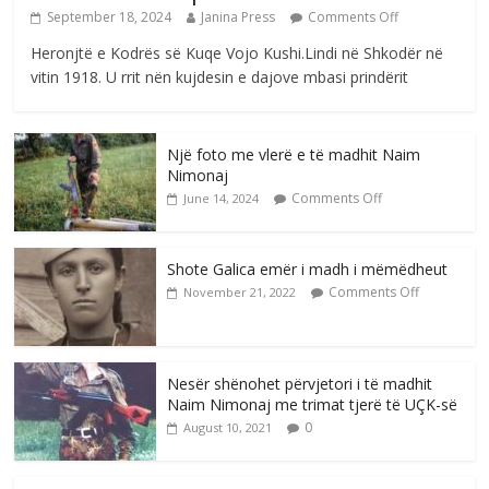
September 18, 2024
Janina Press
Comments Off
Heronjtë e Kodrës së Kuqe Vojo Kushi.Lindi në Shkodër në
vitin 1918. U rrit nën kujdesin e dajove mbasi prindërit
Një foto me vlerë e të madhit Naim
Nimonaj
Comments Off
June 14, 2024
Shote Galica emër i madh i mëmëdheut
Comments Off
November 21, 2022
Nesër shënohet përvjetori i të madhit
Naim Nimonaj me trimat tjerë të UÇK-së
0
August 10, 2021