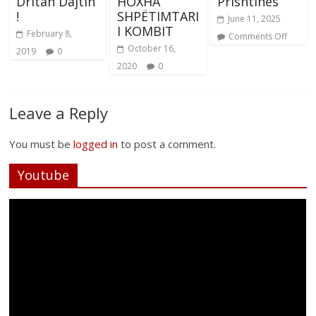
Dritan Dajtin
HOXHA
Prishtinës
!
SHPËTIMTARI
June 11, 2025
I KOMBIT
February 8,
Comments Off
October 16,
2019
0
2020
0
Leave a Reply
You must be
logged in
to post a comment.
Youtube