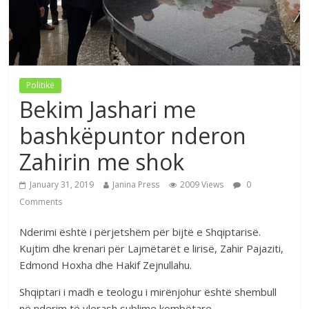
Politikë
Bekim Jashari me
bashkëpuntor nderon
Zahirin me shok
January 31, 2019
Janina Press
2009 Views
0
Comments
Nderimi është i përjetshëm për bijtë e Shqiptarisë.
Kujtim dhe krenari për Lajmëtarët e lirisë, Zahir Pajaziti,
Edmond Hoxha dhe Hakif Zejnullahu.
Shqiptari i madh e teologu i mirënjohur është shembull
në nderim të vlerash sublime kombëtare .