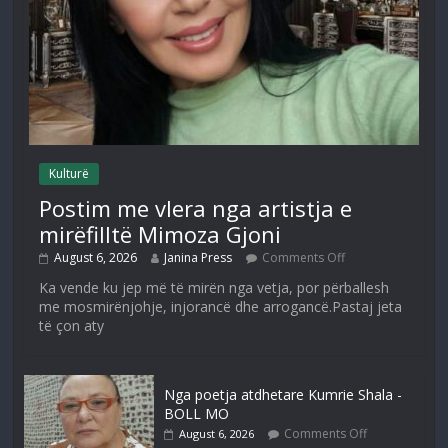
Kulturë
Postim me vlera nga artistja e
mirëfilltë Mimoza Gjoni
August 6, 2026
Janina Press
Comments Off
Ka vende ku jep më të mirën nga vetja, por përballesh
me mosmirënjohje, injorancë dhe arrogancë.Pastaj jeta
të çon aty
Nga poetja atdhetare Kumrie Shala -
BOLL MO
Comments Off
August 6, 2026