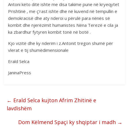
Antoni këto ditë ishte me disa takime pune në kryeqytet
Prishtinë , me ç’rast ishte dhe në kuvend në tempullin e
demokracisë dhe aty nderoi u përulë para nënës së
kombit dhe njerëzimit humanistes Nëna Terezë e cila ja
ka zbardhur fytyren kombit tonë në botë .
Kjo vizitë dhe ky nderim i z.Antonit tregon shumë për
vlerat e tij shumëdimensionale
Erald Selca
JaninaPress
←
Erald Selca kujton Afrim Zhitinë e
lavdishëm
Dom Këlmend Spaçi ky shqiptar i madh
→