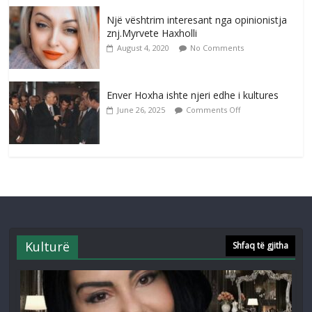
Një vështrim interesant nga opinionistja
znj.Myrvete Haxholli
August 4, 2020
No Comments
Enver Hoxha ishte njeri edhe i kultures
June 26, 2025
Comments Off
Kulturë
Shfaq të gjitha