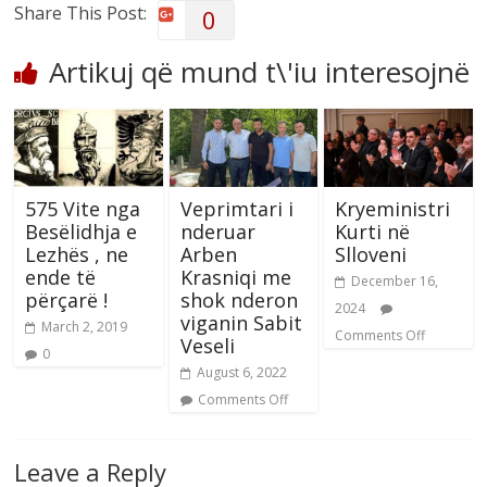
Share This Post:
0
Artikuj që mund t\'iu interesojnë
575 Vite nga
Veprimtari i
Kryeministri
Besëlidhja e
nderuar
Kurti në
Lezhës , ne
Arben
Slloveni
ende të
Krasniqi me
December 16,
përçarë !
shok nderon
2024
viganin Sabit
March 2, 2019
Comments Off
Veseli
0
August 6, 2022
Comments Off
Leave a Reply