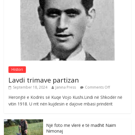
Çlirimtari Agron Gërvalla me takime pune
në atdhe të shoqerisë Levizja
Comments Off
August 3, 2026
Postim me vlera nga artistja e mirëfilltë
Mimoza Gjoni
Comments Off
August 6, 2026
Histori
Lavdi trimave partizan
September 18, 2024
Janina Press
Comments Off
Heronjtë e Kodrës së Kuqe Vojo Kushi.Lindi në Shkodër në
vitin 1918. U rrit nën kujdesin e dajove mbasi prindërit
Një foto me vlerë e të madhit Naim
Nimonaj