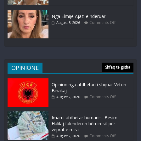
Nga Elmije Ajazi e nderuar
Comments Off
August 5, 2026
OPINIONE
Shfaq të gjitha
Opinion nga atdhetari i shquar Veton
Binakaj
Comments Off
August 2, 2026
Imami atdhetar humanist Besim
Halilaj falenderon bëmiresit për
veprat e mira
Comments Off
August 2, 2026