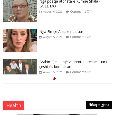
Nga poetja atdhetare Kumrie Shala -
BOLL MO
Comments Off
August 6, 2026
Nga Elmije Ajazi e nderuar
Comments Off
August 5, 2026
Brahim Çekaj njē veprimtar i respektuar i
çeshtjës kombëtare
Comments Off
August 5, 2026
Çlirimtari Mentor Mushkolaj nderohet
me mirenjohje nga Xhevdet Qeriqi Dega
e invalidëve në Fushë Kosovë
Health
Shfaq të gjitha
Comments Off
August 4, 2026