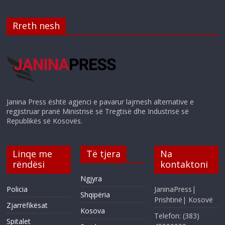
Rreth nesh
Janina Press është agjenci e pavarur lajmesh alternative e
regjistruar pranë Ministrisë së Tregtisë dhe Industrisë së
Republikës së Kosovës.
Linqe me
Të tjera
Na
rëndësi
kontaktoni
Ngjyra
Policia
JaninaPress|
Shqipëria
Prishtinë| Kosovë
Zjarrëfikësat
Kosova
Telefon: (383)
Spitalet