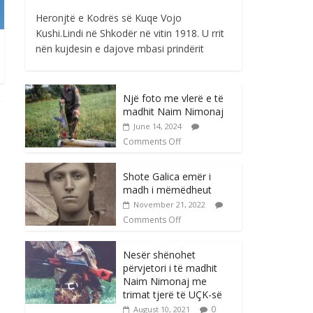
Heronjtë e Kodrës së Kuqe Vojo
Kushi.Lindi në Shkodër në vitin 1918. U rrit
nën kujdesin e dajove mbasi prindërit
Një foto me vlerë e të
madhit Naim Nimonaj
June 14, 2024
Comments Off
Shote Galica emër i
madh i mëmëdheut
November 21, 2022
Comments Off
Nesër shënohet
përvjetori i të madhit
Naim Nimonaj me
trimat tjerë të UÇK-së
0
August 10, 2021