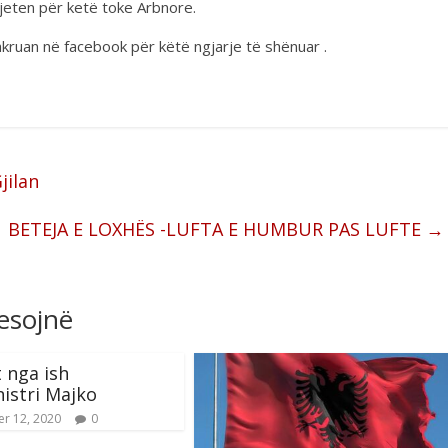
jeten për ketë toke Arbnore.
kruan në facebook për këtë ngjarje të shënuar .
jilan
BETEJA E LOXHËS -LUFTA E HUMBUR PAS LUFTE
→
resojnë
 nga ish
istri Majko
r 12, 2020
0