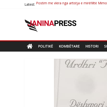
Latest:
Nga poetja atdhetare Kumrie Shala -BOLL M
Nga Elmije Ajazi e nderuar
Brahim Çekaj njē veprimtar i respektuar i çe
Çlirimtari Mentor Mushkolaj nderohet me mir
POLITIKË
KOMBËTARE
HISTORI
S