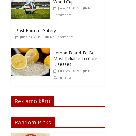
World Cup
June 23, 2015
No
Comments
Post Format: Gallery
June 23, 2015
No Comments
Lemon Found To Be
Most Reliable To Cure
Diseases
June 23, 2015
No
Comments
Reklamo këtu
Random Picks