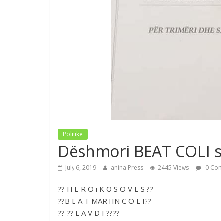
Politikë
Dëshmori BEAT COLI sh
July 6, 2019
Janina Press
2445 Views
0 Co
?? H E R O i K O S O V E S ??
??B E A T MARTIN C O L I??
?? ?? L A V D I ????