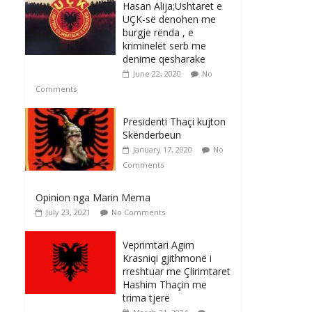
Hasan Alija;Ushtaret e
UÇK-së denohen me
burgje rënda , e
kriminelët serb me
denime qesharake
June 22, 2020
No
Comments
Presidenti Thaçi kujton
Skënderbeun
January 17, 2020
No
Comments
Opinion nga Marin Mema
July 23, 2021
No Comments
Veprimtari Agim
Krasniqi gjithmonë i
rreshtuar me Çlirimtaret
Hashim Thaçin me
trima tjerë