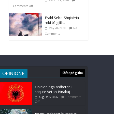
March 21, 2024
Comments Off
Erald Selca-Shqipëria
mbi të gjitha
May 28, 2020
No
Comments
OPINIONE
Shfaq të gjitha
Opinion nga atdhetari i
shquar Veton Binakaj
Comments
August 2, 2026
Off
Imami atdhetar humanist