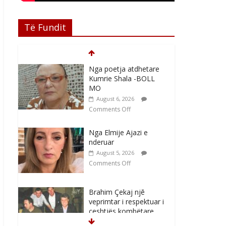
Të Fundit
Nga poetja atdhetare
Kumrie Shala -BOLL
MO
August 6, 2026
Comments Off
Nga Elmije Ajazi e
nderuar
August 5, 2026
Comments Off
Brahim Çekaj njē
veprimtar i respektuar i
çeshtjës kombëtare
August 5, 2026