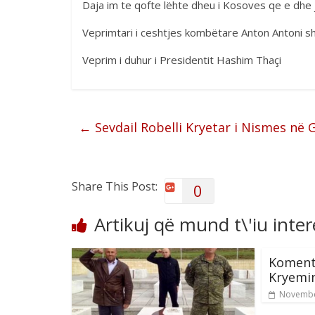
Daja im te qofte lëhte dheu i Kosoves qe e dhe 
Veprimtari i ceshtjes kombëtare Anton Antoni sh
Veprim i duhur i Presidentit Hashim Thaçi
←
Sevdail Robelli Kryetar i Nismes në G
Share This Post:
0
Artikuj që mund t\'iu inte
Koment
Kryemin
Novembe