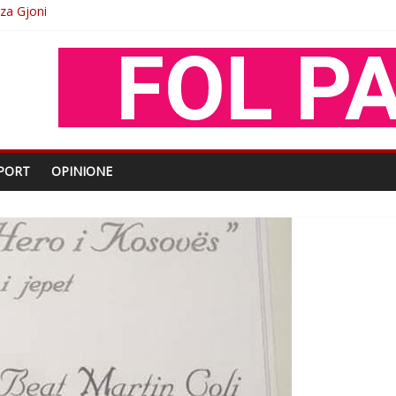
O
shtjës kombëtare
enjohje nga Xhevdet Qeriqi Dega e invalidëve në Fushë Kosovë
PORT
OPINIONE