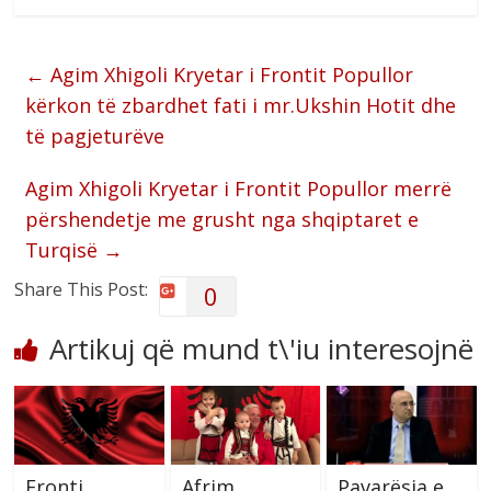
←
Agim Xhigoli Kryetar i Frontit Popullor
kërkon të zbardhet fati i mr.Ukshin Hotit dhe
të pagjeturëve
Agim Xhigoli Kryetar i Frontit Popullor merrë
përshendetje me grusht nga shqiptaret e
Turqisë
→
Share This Post:
0
Artikuj që mund t\'iu interesojnë
Fronti
Afrim
Pavarësia e