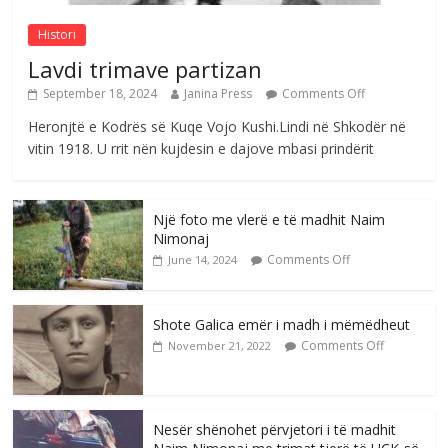
Histori
Lavdi trimave partizan
September 18, 2024
Janina Press
Comments Off
Heronjtë e Kodrës së Kuqe Vojo Kushi.Lindi në Shkodër në
vitin 1918. U rrit nën kujdesin e dajove mbasi prindërit
Një foto me vlerë e të madhit Naim
Nimonaj
Comments Off
June 14, 2024
Shote Galica emër i madh i mëmëdheut
Comments Off
November 21, 2022
Nesër shënohet përvjetori i të madhit