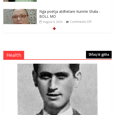
Nga poetja atdhetare Kumrie Shala -
BOLL MO
Comments Off
August 6, 2026
Nga Elmije Ajazi e nderuar
Comments Off
August 5, 2026
Health
Shfaq të gjitha
Selca:Naim Nimonaj figurë e madhe e
UÇK -së
Comments Off
August 10, 2026
28 Vite nga rënia e Bekim Berishes me
trima tjerë
Comments Off
August 10, 2026