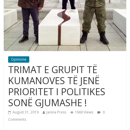
Opinione
TRIMAT E GRUPIT TË
KUMANOVES TË JENË
PRIORITET I POLITIKES
SONË GJUMASHE !
August 31, 2019
Janina Press
1660 Views
0
Comments