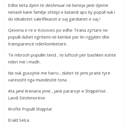
Edhe këta djem të dëshmuar në beteja janë djemë
nënash kanë familje shtëpi e katandi apo ky popull nuk i
do idealistet sakrifikuesit e saj gardianet e saj !
Qeveria e re e Kosoves po edhe Tirana zyrtare ne
populli duhet ngritemi në këmbë për liri rigjykim dhe
transparencë ndërkombëtare .
Të mbrosh popullin tënd , të luftosh për bashkim është
nderi më i madh .
Ne nuk guxojmë me harru , duhet të jemi pranë tyre
varesisht nga mundësitë tona .
Ata janë krenaria jonë , janë pararoje e Shqipërisë .
Lavdi Dëshmorëve
Rroftë Populli Shqiptar
Erald Selca