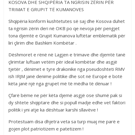
KOSOVA DHE SHQIPËRIA TA NGRISIN ZËRIN PËR
TRIMAT E GRUPIT TË KUMANOVES
Shqipëria konform kushtetutes së saj dhe Kosova duhet
ta ngrisin zërin deri në OKB po qe nevoja për pengjet
tona djemtë e Grupit Kumanova luftëtar emblematik për
liri çlirim dhe Bashkim Kombëtar .
Dëshmoret e rënë në Lagjen e trimave dhe djemtë tanë
çlirimtar luftuan vetëm për ideal kombëtar dhe asgjë
tjetër , dënimet e tyre drakonike nga pseudoshteti RMV
ish IRJM janë denime politike dhe sot në Europë e botë
këta janë një nga grupet më të mëdha të dënuar !
Çfarë bëme ne për këta djemë asgjë ose shumë pak si
dy shtete shqiptare dhe si popull madje edhe vet faktori
politik i yni atje ka dështuar karshi sllavëve !
Protestuam disa dhjetra veta sa turp muaj me parë e
gojen plot patriotizem e patetizem !