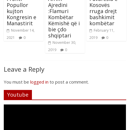
Popullor
Ajredini
Kosovës
kujton
:Flamuri
rruga drejt
Kongresin e
Kombëtar
bashkimit
Manastirit
Këmishë që i
kombëtar
bie çdo
November 14,
February 11,
shqiptari
2021
0
2019
0
November 30,
2019
0
Leave a Reply
You must be
logged in
to post a comment.
Youtube