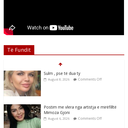
Të Fundit
Sulm , pse të dua ty
Comments Off
August 8, 2026
Postim me vlera nga artistja e mirëfilltë
Mimoza Gjoni
Comments Off
August 6, 2026