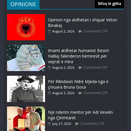
OPINIONE
Shfaq të gjitha
Opinion nga atdhetari i shquar Veton
Binakaj
Comments Off
August 2, 2026
Imami atdhetar humanist Besim
Halilaj falenderon bëmiresit për
veprat e mira
Comments Off
August 2, 2026
Për Rilindasin Ndre Mjeda nga e
çmuara Bruna Gosa
Comments Off
August 2, 2026
Një nderim meritor për Adi Veselin
nga Çlirimtarët
Comments Off
July 27, 2026