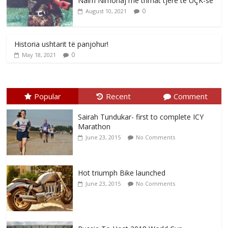
Naim Nimonaj me trimat tjerë të UÇK-së
0
August 10, 2021
Historia ushtarit të panjohur!
0
May 18, 2021
Popular
Recent
Comment
Sairah Tundukar- first to complete ICY
Marathon
June 23, 2015
No Comments
Hot triumph Bike launched
June 23, 2015
No Comments