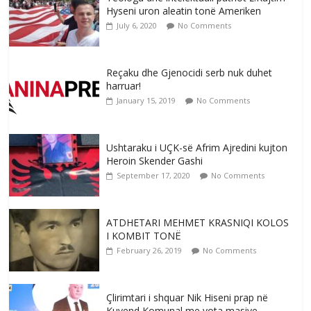
Hyseni uron aleatin tonë Ameriken
July 6, 2020
No Comments
Reçaku dhe Gjenocidi serb nuk duhet
harruar!
January 15, 2019
No Comments
Ushtaraku i UÇK-së Afrim Ajredini kujton
Heroin Skender Gashi
September 17, 2020
No Comments
ATDHETARI MEHMET KRASNIQI KOLOS
I KOMBIT TONË
February 26, 2019
No Comments
Çlirimtari i shquar Nik Hiseni prap në
Kuvend Komunal me vota masive