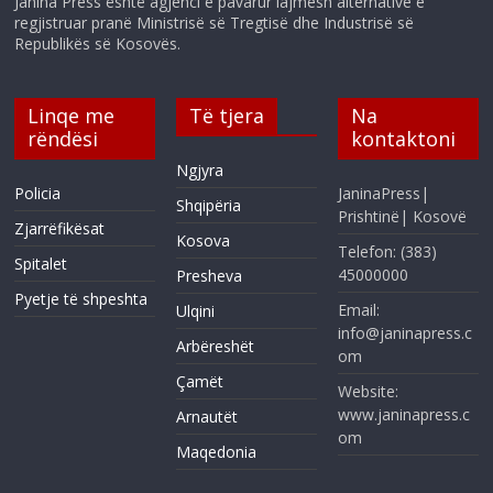
Janina Press është agjenci e pavarur lajmesh alternative e
regjistruar pranë Ministrisë së Tregtisë dhe Industrisë së
Republikës së Kosovës.
Linqe me
Të tjera
Na
rëndësi
kontaktoni
Ngjyra
Policia
JaninaPress|
Shqipëria
Prishtinë| Kosovë
Zjarrëfikësat
Kosova
Telefon: (383)
Spitalet
45000000
Presheva
Pyetje të shpeshta
Email:
Ulqini
info@janinapress.c
Arbëreshët
om
Çamët
Website:
www.janinapress.c
Arnautët
om
Maqedonia