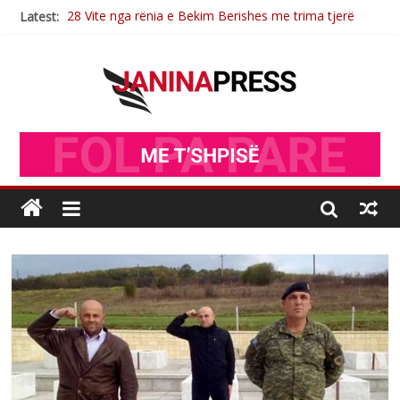
28 Vite nga rënia e Bekim Berishes me trima tjerë
Latest:
Sulm , pse të dua ty
Postim me vlera nga artistja e mirëfilltë Mimoza Gjoni
Nga poetja atdhetare Kumrie Shala -BOLL MO
Selca:Naim Nimonaj figurë e madhe e UÇK -së