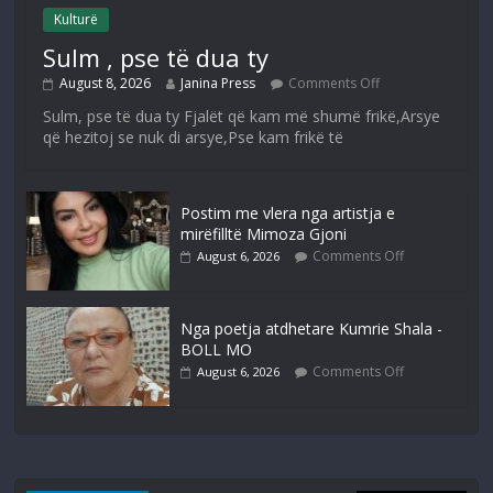
Kulturë
Sulm , pse të dua ty
August 8, 2026
Janina Press
Comments Off
Sulm, pse të dua ty Fjalët që kam më shumë frikë,Arsye
që hezitoj se nuk di arsye,Pse kam frikë të
Postim me vlera nga artistja e
mirëfilltë Mimoza Gjoni
Comments Off
August 6, 2026
Nga poetja atdhetare Kumrie Shala -
BOLL MO
Comments Off
August 6, 2026