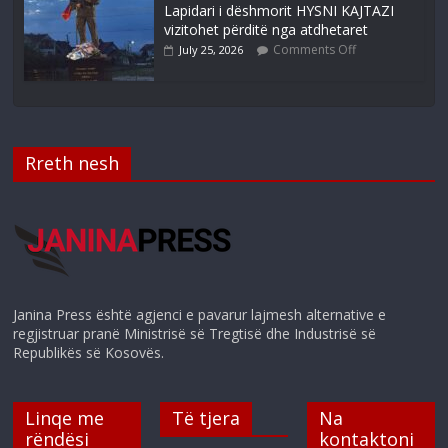
Lapidari i dëshmorit HYSNI KAJTAZI
vizitohet përditë nga atdhetaret
Comments Off
July 25, 2026
Rreth nesh
Janina Press është agjenci e pavarur lajmesh alternative e
regjistruar pranë Ministrisë së Tregtisë dhe Industrisë së
Republikës së Kosovës.
Linqe me
Të tjera
Na
rëndësi
kontaktoni