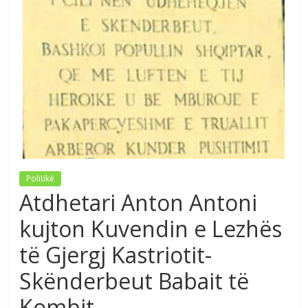
Politikë
Atdhetari Anton Antoni
kujton Kuvendin e Lezhës
të Gjergj Kastriotit-
Skënderbeut Babait të
Kombit