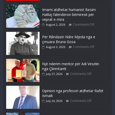
Imami atdhetar humanist Besim
Halilaj falenderon bëmiresit për
veprat e mira
Comments Off
August 2, 2026
Për Rilindasin Ndre Mjeda nga e
çmuara Bruna Gosa
Comments Off
August 2, 2026
Një nderim meritor për Adi Veselin
nga Çlirimtarët
Comments Off
July 27, 2026
Opinion nga profesori atdhetar Rafet
Ismaili
Comments Off
July 26, 2026