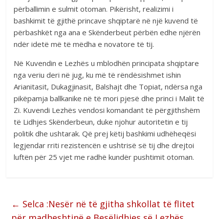
përballimin e sulmit otoman. Pikërisht, realizimi i
bashkimit të gjithë princave shqiptarë në një kuvend të
përbashkët nga ana e Skënderbeut përbën edhe njërën
ndër idetë më të mëdha e novatore të tij.
Në Kuvendin e Lezhës u mblodhën principata shqiptare
nga veriu deri në jug, ku më të rëndësishmet ishin
Arianitasit, Dukagjinasit, Balshajt dhe Topiat, ndërsa nga
pikëpamja ballkanike në të mori pjesë dhe princi i Malit të
Zi. Kuvendi Lezhës vendosi komandant të përgjithshëm
të Lidhjes Skënderbeun, duke njohur autoritetin e tij
politik dhe ushtarak. Që prej këtij bashkimi udhëheqësi
legjendar rriti rezistencën e ushtrisë së tij dhe drejtoi
luftën për 25 vjet me radhë kundër pushtimit otoman.
←
Selca :Nesër në të gjitha shkollat të flitet
për madheshtinë e Besëlidhjes së Lezhës