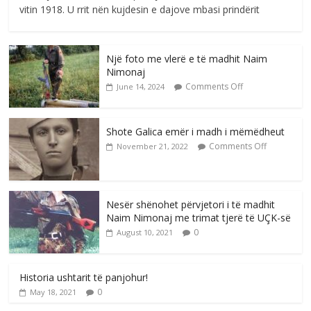
vitin 1918. U rrit nën kujdesin e dajove mbasi prindërit
Një foto me vlerë e të madhit Naim
Nimonaj
Comments Off
June 14, 2024
Shote Galica emër i madh i mëmëdheut
Comments Off
November 21, 2022
Nesër shënohet përvjetori i të madhit
Naim Nimonaj me trimat tjerë të UÇK-së
0
August 10, 2021
Historia ushtarit të panjohur!
0
May 18, 2021