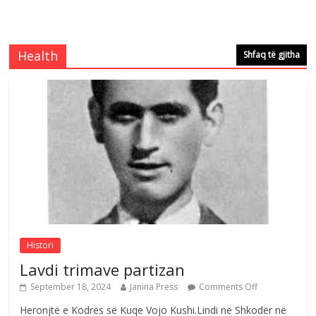
Mimoza Gjoni artiste e mirëfilltë e
këngës shqiptare
Comments Off
August 3, 2026
Health
Shfaq të gjitha
S’mbaj inat me asnjëri -Ganimete Jakupi
poete e respektuar
Comments Off
August 3, 2026
Nga Elmije Ajazi e nderuar
Comments Off
August 5, 2026
Histori
Lavdi trimave partizan
September 18, 2024
Janina Press
Comments Off
Heronjtë e Kodrës së Kuqe Vojo Kushi.Lindi në Shkodër në