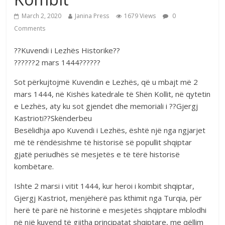
March 2, 2020
Janina Press
1679 Views
0
Comments
??Kuvendi i Lezhës Historike??
??????2 mars 1444??????
Sot përkujtojmë Kuvendin e Lezhës, që u mbajt më 2
mars 1444, në Kishës katedrale të Shën Kollit, në qytetin
e Lezhës, aty ku sot gjendet dhe memoriali i ??Gjergj
Kastrioti??Skënderbeu
Besëlidhja apo Kuvendi i Lezhës, është një nga ngjarjet
më të rëndësishme të historisë së popullit shqiptar
gjatë periudhës së mesjetës e të tërë historisë
kombëtare.
Ishte 2 marsi i vitit 1444, kur heroi i kombit shqiptar,
Gjergj Kastriot, menjëherë pas kthimit nga Turqia, për
herë të parë në historinë e mesjetës shqiptare mblodhi
në një kuvend të gjitha principatat shqiptare, me qëllim