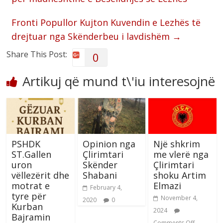
Fronti Popullor Kujton Kuvendin e Lezhës të
drejtuar nga Skënderbeu i lavdishëm
→
Share This Post:
0
Artikuj që mund t\'iu interesojnë
PSHDK
Opinion nga
Një shkrim
ST.Gallen
Çlirimtari
me vlerë nga
uron
Skënder
Çlirimtari
vëllezërit dhe
Shabani
shoku Artim
motrat e
Elmazi
February 4,
tyre për
November 4,
2020
0
Kurban
2024
Bajramin
Comments Off