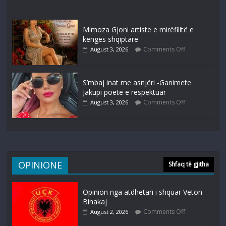
Mimoza Gjoni artiste e mirëfilltë e
këngës shqiptare
Comments Off
August 3, 2026
S’mbaj inat me asnjëri -Ganimete
Jakupi poete e respektuar
Comments Off
August 3, 2026
OPINIONE
Shfaq të gjitha
Opinion nga atdhetari i shquar Veton
Binakaj
Comments Off
August 2, 2026