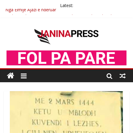
Latest:
Nga Elmije Ajazi e nderuar
Brahim Çekaj njē veprimtar i respektuar i çeshtjës kombëtare
Çlirimtari Mentor Mushkolaj nderohet me mirenjohje nga
Xhevdet Qeriqi Dega e invalidëve në Fushë Kosovë
Çlirimtari Agron Gërvalla me takime pune në atdhe të shoqerisë
Levizja
Mimoza Gjoni artiste e mirëfilltë e këngës shqiptare