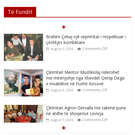
Të Fundit
Brahim Çekaj njē veprimtar i respektuar i
çeshtjës kombëtare
Comments Off
August 5, 2026
Çlirimtari Mentor Mushkolaj nderohet
me mirenjohje nga Xhevdet Qeriqi Dega
e invalidëve në Fushë Kosovë
Comments Off
August 4, 2026
Çlirimtari Agron Gërvalla me takime pune
në atdhe të shoqerisë Levizja
Comments Off
August 3, 2026