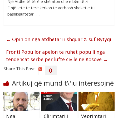
Një Atdhe të tërë e shëmton dhe e bën të zi
E një jetë të tërë kërkon të verbosh shokët e tu
bashkëluftëtar…….
←
Opinion nga atdhetari i shquar z.Isuf Bytyqi
Fronti Popullor apelon të ruhet populli nga
tendencat serbe për luftë civile në Kosovë
→
Share This Post:
0
Artikuj që mund t\'iu interesojnë
Nga
Çlirimtari i
Veprimtari