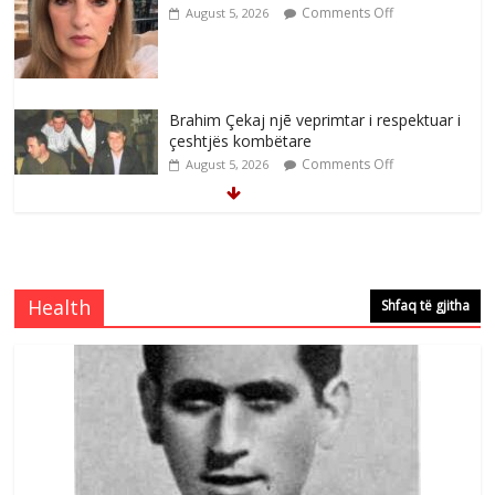
Comments Off
August 5, 2026
Brahim Çekaj njē veprimtar i respektuar i
çeshtjës kombëtare
Comments Off
August 5, 2026
Çlirimtari Mentor Mushkolaj nderohet
me mirenjohje nga Xhevdet Qeriqi Dega
e invalidëve në Fushë Kosovë
Health
Shfaq të gjitha
Comments Off
August 4, 2026
Çlirimtari Agron Gërvalla me takime pune
në atdhe të shoqerisë Levizja
Comments Off
August 3, 2026