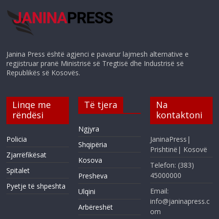
Janina Press është agjenci e pavarur lajmesh alternative e
regjistruar pranë Ministrisë së Tregtisë dhe Industrisë së
Republikës së Kosovës.
Linqe me
Të tjera
Na
rëndësi
kontaktoni
Ngjyra
Policia
JaninaPress|
Shqipëria
Prishtinë| Kosovë
Zjarrëfikësat
Kosova
Telefon: (383)
Spitalet
45000000
Presheva
Pyetje të shpeshta
Email:
Ulqini
info@janinapress.c
Arbëreshët
om