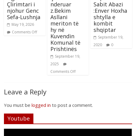
Çlirimtari i
nderuar
Sabit Abazi
njohur Genc
z.Bekim
:Enver Hoxha
Sefa-Lushnja
Asllani
shtylla e
meriton të
kombit
May 19, 2026
hy në
shqiptar
Comments Off
Kuvendin
September 19,
Komunal të
2020
0
Prishtinës
September 19,
2025
Comments Off
Leave a Reply
You must be
logged in
to post a comment.
Youtube