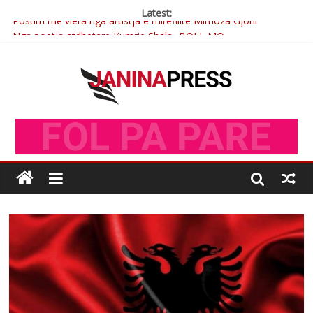
Latest:
Postim me vlera nga artistja e mirëfilltë Mimoza Gjoni
Nga poetja atdhetare Kumrie Shala -BOLL MO
Nga Elmije Ajazi e nderuar
Brahim Çekaj njē veprimtar i respektuar i çeshtjës kombëtare
Çlirimtari Mentor Mushkolaj nderohet me mirenjohje nga
Xhevdet Qeriqi Dega e invalidëve në Fushë Kosovë