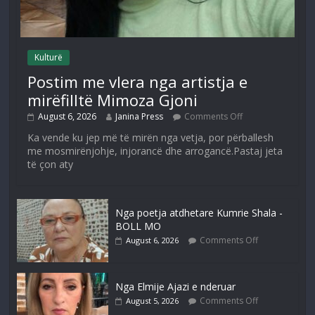
Kulturë
Postim me vlera nga artistja e
mirëfilltë Mimoza Gjoni
August 6, 2026
Janina Press
Comments Off
Ka vende ku jep më të mirën nga vetja, por përballesh
me mosmirënjohje, injorancë dhe arrogancë.Pastaj jeta
të çon aty
Nga poetja atdhetare Kumrie Shala -
BOLL MO
Comments Off
August 6, 2026
Nga Elmije Ajazi e nderuar
Comments Off
August 5, 2026