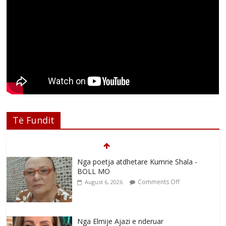
Të Fundit
Nga poetja atdhetare Kumrie Shala -
BOLL MO
Comments Off
August 6, 2026
Nga Elmije Ajazi e nderuar