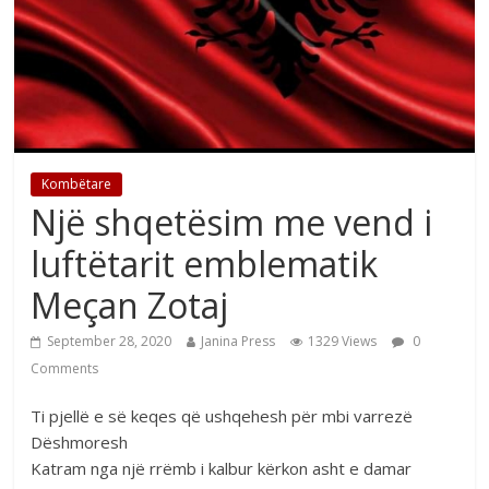
Kombëtare
Një shqetësim me vend i
luftëtarit emblematik
Meçan Zotaj
September 28, 2020
Janina Press
1329 Views
0
Comments
Ti pjellë e së keqes që ushqehesh për mbi varrezë
Dëshmoresh
Katram nga një rrëmb i kalbur kërkon asht e damar