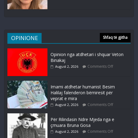
OPINIONE
Shfaq të gjitha
Opinion nga atdhetari i shquar Veton
Binakaj
Comments Off
August 2, 2026
Imami atdhetar humanist Besim
Halilaj falenderon bëmiresit për
veprat e mira
Comments Off
August 2, 2026
Për Rilindasin Ndre Mjeda nga e
çmuara Bruna Gosa
Comments Off
August 2, 2026