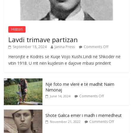
Postim me vlera nga artistja e mirëfilltë
Mimoza Gjoni
Comments Off
August 6, 2026
Histori
Lavdi trimave partizan
September 18, 2024
Janina Press
Comments Off
Heronjtë e Kodrës së Kuqe Vojo Kushi.Lindi në Shkodër në
vitin 1918. U rrit nën kujdesin e dajove mbasi prindërit
Një foto me vlerë e të madhit Naim
Nimonaj
Comments Off
June 14, 2024
Shote Galica emër i madh i mëmëdheut
Comments Off
November 21, 2022