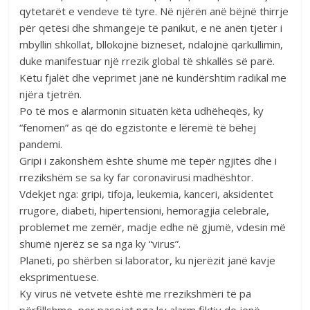
qytetarët e vendeve të tyre. Në njërën anë bëjnë thirrje
për qetësi dhe shmangeje të panikut, e në anën tjetër i
mbyllin shkollat, bllokojnë bizneset, ndalojnë qarkullimin,
duke manifestuar një rrezik global të shkallës së parë.
Këtu fjalët dhe veprimet janë në kundërshtim radikal me
njëra tjetrën.
Po të mos e alarmonin situatën këta udhëheqës, ky
“fenomen” as që do egzistonte e lëremë të bëhej
pandemi.
Gripi i zakonshëm është shumë më tepër ngjitës dhe i
rrezikshëm se sa ky far coronavirusi madhështor.
Vdekjet nga: gripi, tifoja, leukemia, kanceri, aksidentet
rrugore, diabeti, hipertensioni, hemoragjia celebrale,
problemet me zemër, madje edhe në gjumë, vdesin më
shumë njerëz se sa nga ky “virus”.
Planeti, po shërben si laborator, ku njerëzit janë kavje
eksprimentuese.
Ky virus në vetvete është me rrezikshmëri të pa