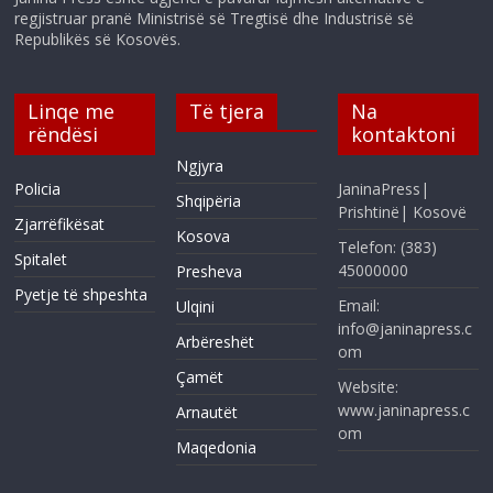
regjistruar pranë Ministrisë së Tregtisë dhe Industrisë së
Republikës së Kosovës.
Linqe me
Të tjera
Na
rëndësi
kontaktoni
Ngjyra
Policia
JaninaPress|
Shqipëria
Prishtinë| Kosovë
Zjarrëfikësat
Kosova
Telefon: (383)
Spitalet
45000000
Presheva
Pyetje të shpeshta
Email:
Ulqini
info@janinapress.c
Arbëreshët
om
Çamët
Website:
www.janinapress.c
Arnautët
om
Maqedonia