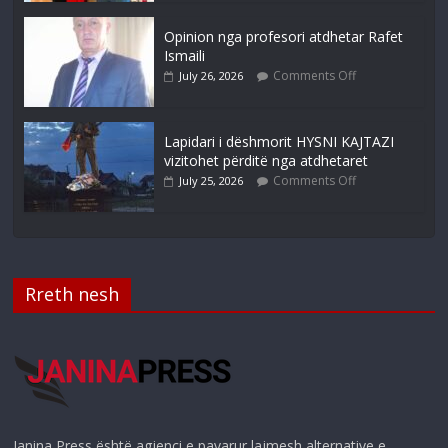
Opinion nga profesori atdhetar Rafet
Ismaili
Comments Off
July 26, 2026
Lapidari i dëshmorit HYSNI KAJTAZI
vizitohet përditë nga atdhetaret
Comments Off
July 25, 2026
Rreth nesh
Janina Press është agjenci e pavarur lajmesh alternative e