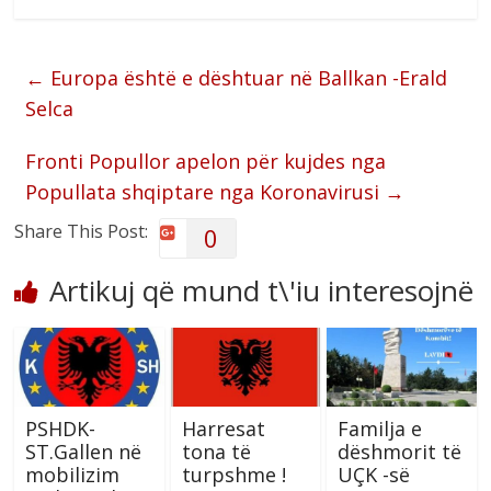
←
Europa është e dështuar në Ballkan -Erald
Selca
Fronti Popullor apelon për kujdes nga
Popullata shqiptare nga Koronavirusi
→
Share This Post:
0
Artikuj që mund t\'iu interesojnë
PSHDK-
Harresat
Familja e
ST.Gallen në
tona të
dëshmorit të
mobilizim
turpshme !
UÇK -së