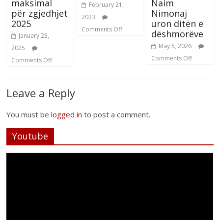
maksimal
Naim
February 21,
për zgjedhjet
Nimonaj
2023
2025
uron ditën e
Comments Off
dëshmorëve
January 23,
May 5, 2026
2025
Comments Off
Comments Off
Leave a Reply
You must be
logged in
to post a comment.
Youtube