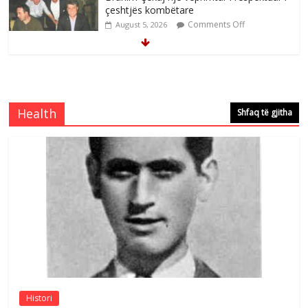
çeshtjës kombëtare
Comments Off
August 5, 2026
Çlirimtari Mentor Mushkolaj nderohet
me mirenjohje nga Xhevdet Qeriqi Dega
e invalidëve në Fushë Kosovë
Health
Shfaq të gjitha
Comments Off
August 4, 2026
Çlirimtari Agron Gërvalla me takime pune
në atdhe të shoqerisë Levizja
Comments Off
August 3, 2026
Postim me vlera nga artistja e mirëfilltë
Mimoza Gjoni
Comments Off
August 6, 2026
Histori