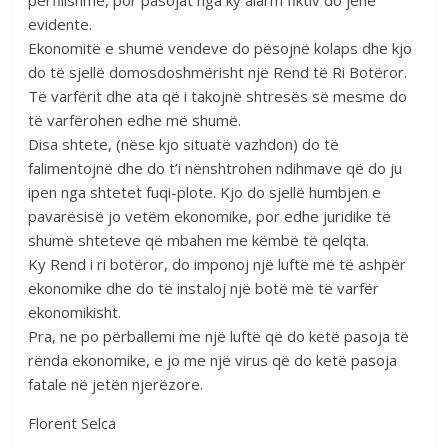
përfillshme, por pasojat nga ky alarm fiktiv do jenë
evidente.
Ekonomitë e shumë vendeve do pësojnë kolaps dhe kjo
do të sjellë domosdoshmërisht një Rend të Ri Botëror.
Të varfërit dhe ata që i takojnë shtresës së mesme do
të varfërohen edhe më shumë.
Disa shtete, (nëse kjo situatë vazhdon) do të
falimentojnë dhe do t’i nënshtrohen ndihmave që do ju
ipen nga shtetet fuqi-plote. Kjo do sjellë humbjen e
pavarësisë jo vetëm ekonomike, por edhe juridike të
shumë shteteve që mbahen me këmbë të qelqta.
Ky Rend i ri botëror, do imponoj një luftë më të ashpër
ekonomike dhe do të instaloj një botë më të varfër
ekonomikisht.
Pra, ne po përballemi me një luftë që do ketë pasoja të
rënda ekonomike, e jo me një virus që do ketë pasoja
fatale në jetën njerëzore.
Florent Selca