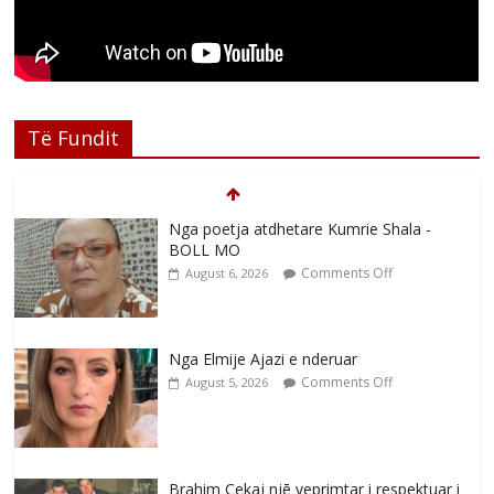
Të Fundit
Nga poetja atdhetare Kumrie Shala -
BOLL MO
Comments Off
August 6, 2026
Nga Elmije Ajazi e nderuar
Comments Off
August 5, 2026
Brahim Çekaj njē veprimtar i respektuar i