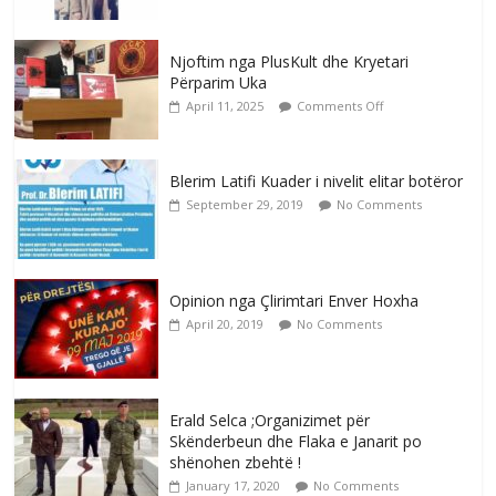
Njoftim nga PlusKult dhe Kryetari
Përparim Uka
April 11, 2025
Comments Off
Blerim Latifi Kuader i nivelit elitar botëror
September 29, 2019
No Comments
Opinion nga Çlirimtari Enver Hoxha
April 20, 2019
No Comments
Erald Selca ;Organizimet për
Skënderbeun dhe Flaka e Janarit po
shënohen zbehtë !
January 17, 2020
No Comments