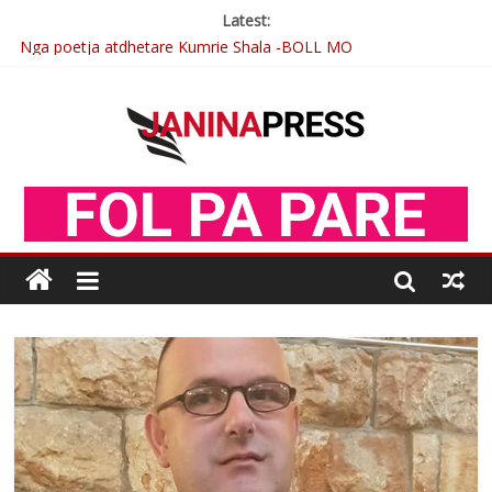
Latest:
Nga poetja atdhetare Kumrie Shala -BOLL MO
Nga Elmije Ajazi e nderuar
Brahim Çekaj njē veprimtar i respektuar i çeshtjës kombëtare
Çlirimtari Mentor Mushkolaj nderohet me mirenjohje nga
Xhevdet Qeriqi Dega e invalidëve në Fushë Kosovë
Postim me vlera nga artistja e mirëfilltë Mimoza Gjoni