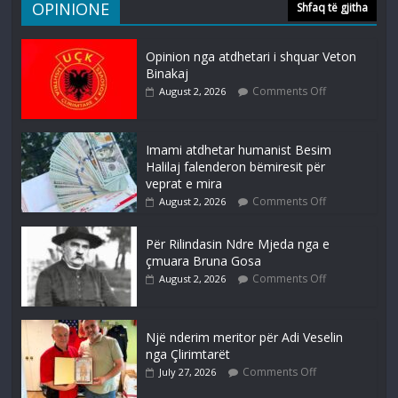
OPINIONE
Shfaq të gjitha
Opinion nga atdhetari i shquar Veton
Binakaj
Comments Off
August 2, 2026
Imami atdhetar humanist Besim
Halilaj falenderon bëmiresit për
veprat e mira
Comments Off
August 2, 2026
Për Rilindasin Ndre Mjeda nga e
çmuara Bruna Gosa
Comments Off
August 2, 2026
Një nderim meritor për Adi Veselin
nga Çlirimtarët
Comments Off
July 27, 2026