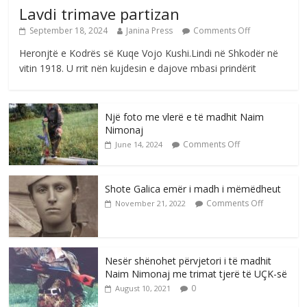
Lavdi trimave partizan
September 18, 2024
Janina Press
Comments Off
Heronjtë e Kodrës së Kuqe Vojo Kushi.Lindi në Shkodër në
vitin 1918. U rrit nën kujdesin e dajove mbasi prindërit
Një foto me vlerë e të madhit Naim
Nimonaj
Comments Off
June 14, 2024
Shote Galica emër i madh i mëmëdheut
Comments Off
November 21, 2022
Nesër shënohet përvjetori i të madhit
Naim Nimonaj me trimat tjerë të UÇK-së
0
August 10, 2021