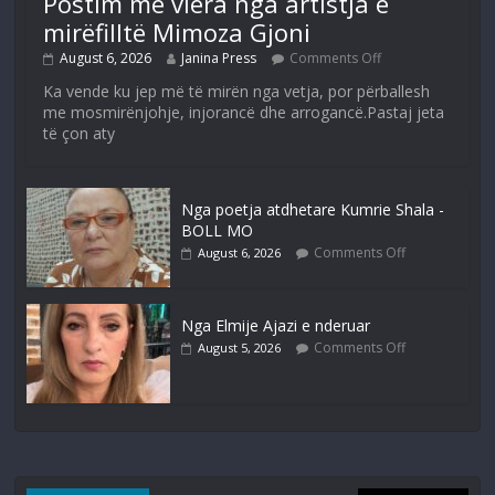
Postim me vlera nga artistja e
mirëfilltë Mimoza Gjoni
August 6, 2026
Janina Press
Comments Off
Ka vende ku jep më të mirën nga vetja, por përballesh
me mosmirënjohje, injorancë dhe arrogancë.Pastaj jeta
të çon aty
Nga poetja atdhetare Kumrie Shala -
BOLL MO
Comments Off
August 6, 2026
Nga Elmije Ajazi e nderuar
Comments Off
August 5, 2026