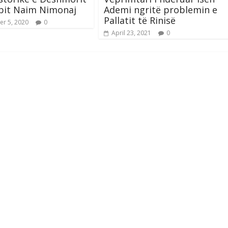
bit Naim Nimonaj
Ademi ngritë problemin e
Pallatit të Rinisë
r 5, 2020
0
April 23, 2021
0