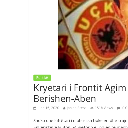
Politikë
Kryetari i Frontit Agi
Berishen-Aben
June 15, 2020
Janina Press
1518 Views
0 C
Shoku dhe luftëtari i njohur ish boksieri dhe trajn
Enveristeve kujton 54 vjetorin e lindjes te madh