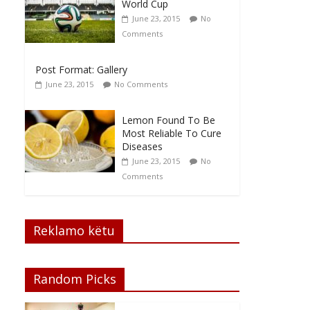
World Cup
June 23, 2015
No
Comments
Post Format: Gallery
June 23, 2015
No Comments
Lemon Found To Be
Most Reliable To Cure
Diseases
June 23, 2015
No
Comments
Reklamo këtu
Random Picks