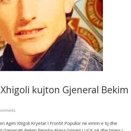
m Xhigoli kujton Gjeneral Bekim
omments
eri Agim Xhigoli Kryetar i Frontit Popullor ne emrin e tij dhe
it Gjeneralit Bekim Berisha Abeja Gjigant i UÇK së dhe tmerr i