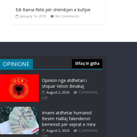
Edi Rama fletë për shëmbjen e kufijve
January 16, 2019
No Comments
OPINIONE
Shfaq të gjitha
Opinion nga atdhetari i
shquar Veton Binakaj
Comments
August 2, 2026
Off
Imami atdhetar humanist
Besim Halilaj falenderon
bëmiresit për veprat e mira
Comments
August 2, 2026
Off