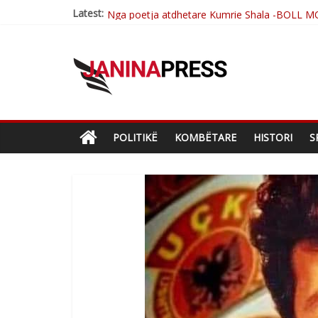
Latest:
Nga poetja atdhetare Kumrie Shala -BOLL M
Nga Elmije Ajazi e nderuar
Brahim Çekaj njē veprimtar i respektuar i çe
Çlirimtari Mentor Mushkolaj nderohet me mir
Postim me vlera nga artistja e mirëfilltë Mim
POLITIKË
KOMBËTARE
HISTORI
S