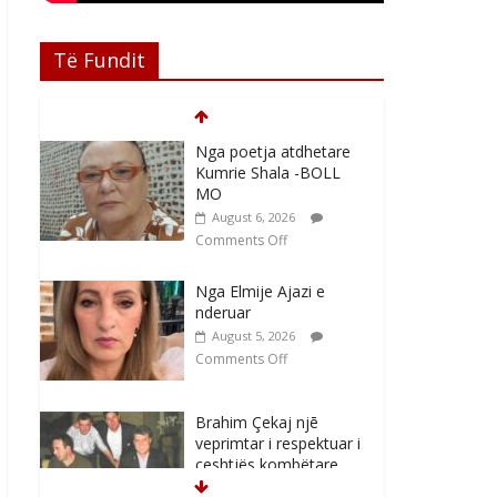
Të Fundit
Nga poetja atdhetare
Kumrie Shala -BOLL
MO
August 6, 2026
Comments Off
Nga Elmije Ajazi e
nderuar
August 5, 2026
Comments Off
Brahim Çekaj njē
veprimtar i respektuar i
çeshtjës kombëtare
August 5, 2026