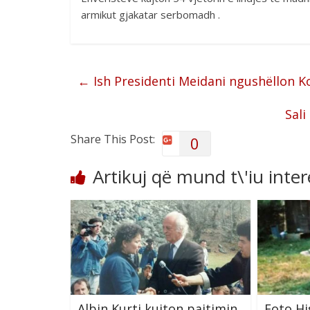
armikut gjakatar serbomadh .
←
Ish Presidenti Meidani ngushëllon
Sali
Share This Post:
0
Artikuj që mund t\'iu inte
Albin Kurti kujton pajtimin
Foto Hi