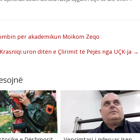
 Kombin për akademikun Moikom Zeqo
 Krasniqi uron ditën e Çlirimit të Pejës nga UÇK-ja
→
resojnë
storike e Dëshmorit
Veprimtari i nderuar Isen