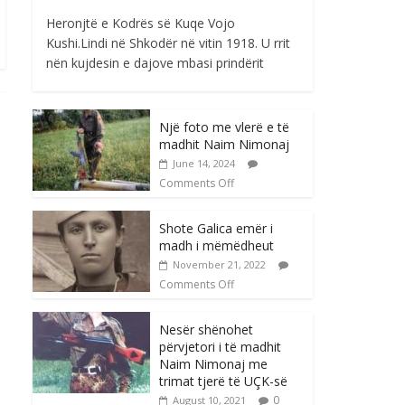
Heronjtë e Kodrës së Kuqe Vojo
Kushi.Lindi në Shkodër në vitin 1918. U rrit
nën kujdesin e dajove mbasi prindërit
Një foto me vlerë e të
madhit Naim Nimonaj
June 14, 2024
Comments Off
Shote Galica emër i
madh i mëmëdheut
November 21, 2022
Comments Off
Nesër shënohet
përvjetori i të madhit
Naim Nimonaj me
trimat tjerë të UÇK-së
0
August 10, 2021