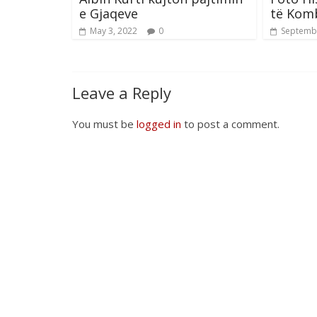
e Gjaqeve
të Kom
May 3, 2022
0
Septembe
Leave a Reply
You must be
logged in
to post a comment.