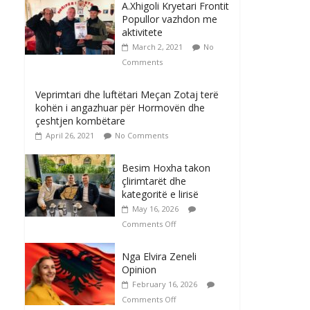
A.Xhigoli Kryetari Frontit
Popullor vazhdon me
aktivitete
March 2, 2021
No
Comments
Veprimtari dhe luftëtari Meçan Zotaj terë
kohën i angazhuar për Hormovën dhe
çeshtjen kombëtare
April 26, 2021
No Comments
Besim Hoxha takon
çlirimtarët dhe
kategoritë e lirisë
May 16, 2026
Comments Off
Nga Elvira Zeneli
Opinion
February 16, 2026
Comments Off