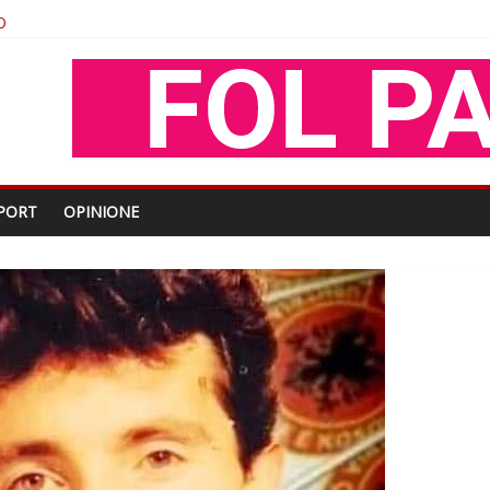
O
shtjës kombëtare
enjohje nga Xhevdet Qeriqi Dega e invalidëve në Fushë Kosovë
oza Gjoni
PORT
OPINIONE