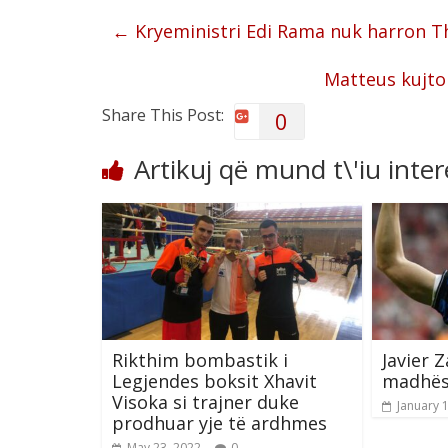
←
Kryeministri Edi Rama nuk harron T
Matteus kujto
Share This Post:
0
Artikuj që mund t\'iu inte
Rikthim bombastik i
Javier Z
Legjendes boksit Xhavit
madhës
Visoka si trajner duke
January 
prodhuar yje të ardhmes
May 23, 2022
0