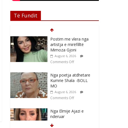
Të Fundit
Postim me vlera nga
artistja e mirëfilltë
Mimoza Gjoni
August 6, 2026
Comments Off
Nga poetja atdhetare
Kumrie Shala -BOLL
MO
August 6, 2026
Comments Off
Nga Elmije Ajazi e
nderuar
August 5, 2026
Comments Off