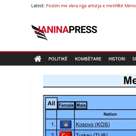
Latest:
Postim me vlera nga artistja e mirëfilltë Mim
Nga poetja atdhetare Kumrie Shala -BOLL M
Nga Elmije Ajazi e nderuar
Brahim Çekaj njē veprimtar i respektuar i çe
Sulm , pse të dua ty
POLITIKË
KOMBËTARE
HISTORI
S