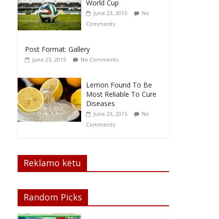
World Cup
June 23, 2015
No
Comments
Post Format: Gallery
June 23, 2015
No Comments
Lemon Found To Be
Most Reliable To Cure
Diseases
June 23, 2015
No
Comments
Reklamo këtu
Random Picks