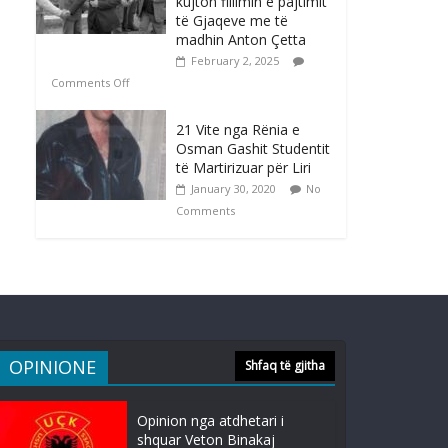
kujton fillimin e pajtimit
të Gjaqeve me të
madhin Anton Çetta
February 2, 2025
Comments Off
21 Vite nga Rënia e
Osman Gashit Studentit
të Martirizuar për Liri
January 30, 2020
No
Comments
OPINIONE
Shfaq të gjitha
Opinion nga atdhetari i
shquar Veton Binakaj