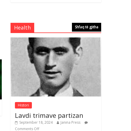
Brahim Çekaj njē
veprimtar i respektuar i
çeshtjës kombëtare
August 5, 2026
Health
Shfaq të gjitha
Comments Off
Çlirimtari Mentor
Mushkolaj nderohet me
mirenjohje nga Xhevdet
Qeriqi Dega e
invalidëve në Fushë
Kosovë
Comments Off
August 4, 2026
Sulm , pse të dua ty
August 8, 2026
Comments Off
Histori
Lavdi trimave partizan
September 18, 2024
Janina Press
Comments Off