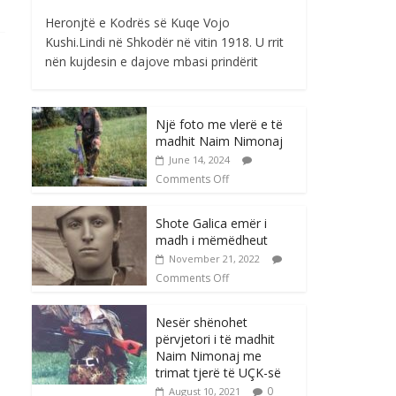
Heronjtë e Kodrës së Kuqe Vojo
Kushi.Lindi në Shkodër në vitin 1918. U rrit
nën kujdesin e dajove mbasi prindërit
Një foto me vlerë e të
madhit Naim Nimonaj
June 14, 2024
Comments Off
Shote Galica emër i
madh i mëmëdheut
November 21, 2022
Comments Off
Nesër shënohet
përvjetori i të madhit
Naim Nimonaj me
trimat tjerë të UÇK-së
0
August 10, 2021