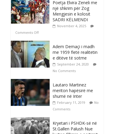
Poetja Elvira Zeneli me
një shkrim për Zog
Mengjesin e kolosit
SADRI KËLMENDI
November 4, 2025
Comments Off
Adem Demaçi i madh
me 1959 fletë realitetin
e ditëve të sotme
September 24, 2020
No Comments
Lautaro Martinez
meriton hapësirë me
shumë në Inter
February 11, 2019
No
Comments
Kryetari i PSHDK-së në
St.Gallen Palush Nue