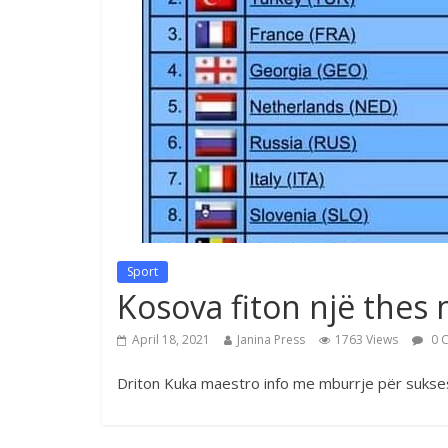
Sport
Kosova fiton një thes
April 18, 2021
Janina Press
1763 Views
0 
Driton Kuka maestro info me mburrje për sukse