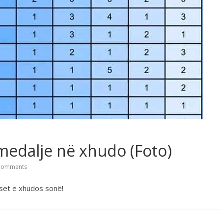
 medalje në xhudo (Foto)
Comments
set e xhudos sonë!