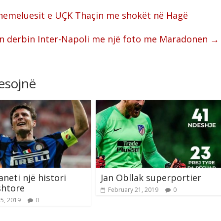
hemeluesit e UÇK Thaçin me shokët në Hagë
n derbin Inter-Napoli me një foto me Maradonen
→
resojnë
aneti një histori
Jan Obllak superportier
htore
February 21, 2019
0
15, 2019
0