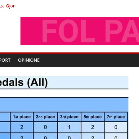
oza Gjoni
O
shtjës kombëtare
PORT
OPINIONE