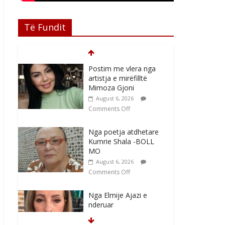
Të Fundit
Postim me vlera nga
artistja e mirëfilltë
Mimoza Gjoni
August 6, 2026
Comments Off
Nga poetja atdhetare
Kumrie Shala -BOLL
MO
August 6, 2026
Comments Off
Nga Elmije Ajazi e
nderuar
August 5, 2026