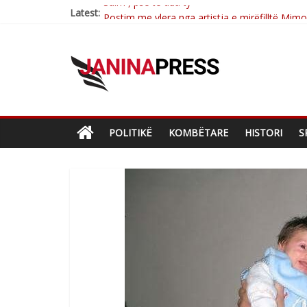
Latest:
Postim me vlera nga artistja e mirëfilltë Mim
Nga poetja atdhetare Kumrie Shala -BOLL M
Nga Elmije Ajazi e nderuar
Brahim Çekaj njē veprimtar i respektuar i çe
Sulm , pse të dua ty
POLITIKË
KOMBËTARE
HISTORI
S