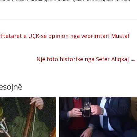
ftëtaret e UÇK-së opinion nga veprimtari Mustaf
Një foto historike nga Sefer Aliqkaj
→
resojnë