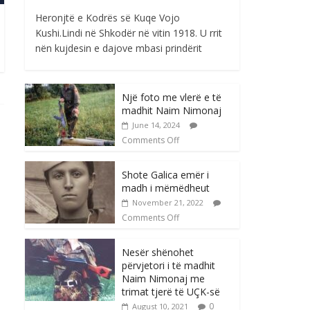
Heronjtë e Kodrës së Kuqe Vojo
Kushi.Lindi në Shkodër në vitin 1918. U rrit
nën kujdesin e dajove mbasi prindërit
Një foto me vlerë e të
madhit Naim Nimonaj
June 14, 2024
Comments Off
Shote Galica emër i
madh i mëmëdheut
November 21, 2022
Comments Off
Nesër shënohet
përvjetori i të madhit
Naim Nimonaj me
trimat tjerë të UÇK-së
0
August 10, 2021