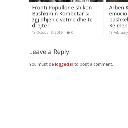
Fronti Popullor e shikon
Arben K
Bashkimin Kombëtar si
emocio
zgjidhjen e vetme dhe të
bashkël
drejtë !
Këlmen
October 3, 2019
0
February
Leave a Reply
You must be
logged in
to post a comment.