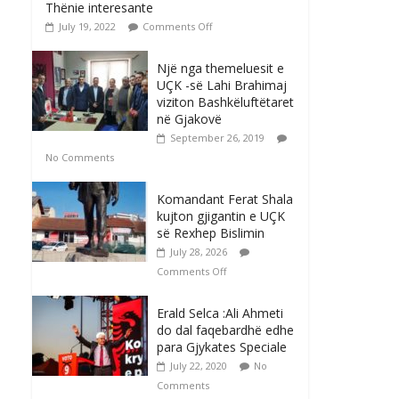
Thënie interesante
July 19, 2022
Comments Off
Një nga themeluesit e
UÇK -së Lahi Brahimaj
viziton Bashkëluftëtaret
në Gjakovë
September 26, 2019
No Comments
Komandant Ferat Shala
kujton gjigantin e UÇK
së Rexhep Bislimin
July 28, 2026
Comments Off
Erald Selca :Ali Ahmeti
do dal faqebardhë edhe
para Gjykates Speciale
July 22, 2020
No
Comments