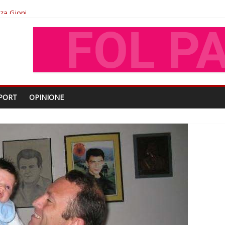
oza Gjoni
O
shtjës kombëtare
PORT
OPINIONE