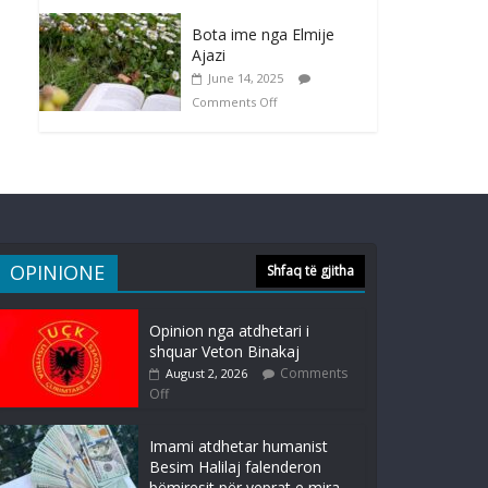
Bota ime nga Elmije
Ajazi
June 14, 2025
Comments Off
OPINIONE
Shfaq të gjitha
Opinion nga atdhetari i
shquar Veton Binakaj
Comments
August 2, 2026
Off
Imami atdhetar humanist
Besim Halilaj falenderon
bëmiresit për veprat e mira