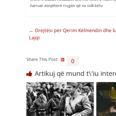
harruar asnjëherë rrugën që na solli këtu.
←
Drejtësi për Qerim Këlmendin dhe lu
Lajqi
Share This Post:
0
Artikuj që mund t\'iu inte