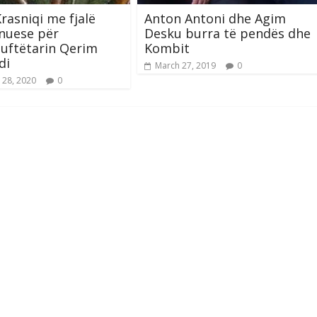
rasniqi me fjalë
Anton Antoni dhe Agim
nuese për
Desku burra të pendës dhe
uftëtarin Qerim
Kombit
di
March 27, 2019
0
 28, 2020
0