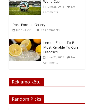
World Cup
June 23, 2015
No
Comments
Post Format: Gallery
June 23, 2015
No Comments
Lemon Found To Be
Most Reliable To Cure
Diseases
June 23, 2015
No
Comments
Reklamo këtu
Random Picks