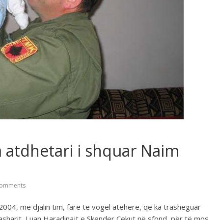
a atdhetari i shquar Naim
omments
i 2004, me djalin tim, fare të vogël atëherë, që ka trashëguar
asharit, Luan Haradinajt e Skender Çekut në sfond, për të mos