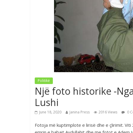
Politikë
Një foto historike -Ng
Lushi
June 18, 2020
Janina Press
2016 Views
0 C
Fotoja më kuptimplote e lirisë dhe e çlirimit. Vit
emrin e babait Avdullahit dhe me fotot e Adem J