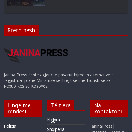
Rreth nesh
Janina Press është agjenci e pavarur lajmesh alternative e
regjistruar pranë Ministrisë së Tregtisë dhe Industrisë së
Republikës së Kosovës.
Linqe me
Të tjera
Na
rëndësi
kontaktoni
Ngjyra
Policia
JaninaPress|
Shqipëria