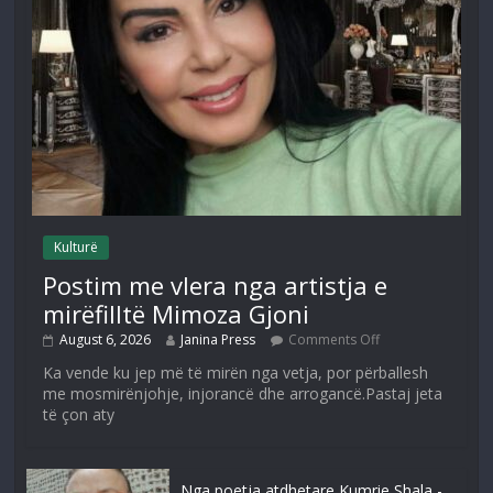
Kulturë
Postim me vlera nga artistja e
mirëfilltë Mimoza Gjoni
August 6, 2026
Janina Press
Comments Off
Ka vende ku jep më të mirën nga vetja, por përballesh
me mosmirënjohje, injorancë dhe arrogancë.Pastaj jeta
të çon aty
Nga poetja atdhetare Kumrie Shala -