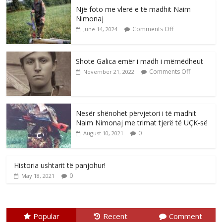
Një foto me vlerë e të madhit Naim
Nimonaj
Comments Off
June 14, 2024
Shote Galica emër i madh i mëmëdheut
Comments Off
November 21, 2022
Nesër shënohet përvjetori i të madhit
Naim Nimonaj me trimat tjerë të UÇK-së
0
August 10, 2021
Historia ushtarit të panjohur!
0
May 18, 2021
Popular
Recent
Comment