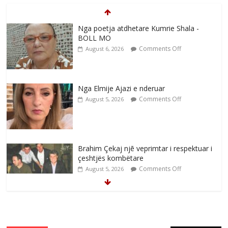
Nga poetja atdhetare Kumrie Shala -
BOLL MO
Comments Off
August 6, 2026
Nga Elmije Ajazi e nderuar
Comments Off
August 5, 2026
Brahim Çekaj njē veprimtar i respektuar i
çeshtjës kombëtare
Comments Off
August 5, 2026
Çlirimtari Mentor Mushkolaj nderohet
me mirenjohje nga Xhevdet Qeriqi Dega
e invalidëve në Fushë Kosovë