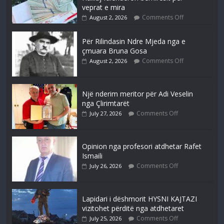
veprat e mira
Comments Off
August 2, 2026
Për Rilindasin Ndre Mjeda nga e
çmuara Bruna Gosa
Comments Off
August 2, 2026
Një nderim meritor për Adi Veselin
nga Çlirimtarët
Comments Off
July 27, 2026
Opinion nga profesori atdhetar Rafet
Ismaili
Comments Off
July 26, 2026
Lapidari i dëshmorit HYSNI KAJTAZI
vizitohet përditë nga atdhetaret
Comments Off
July 25, 2026