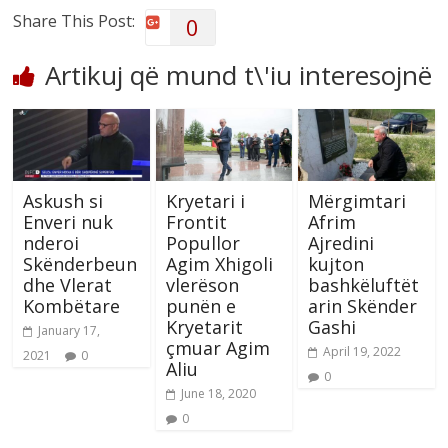
Share This Post:
0
Artikuj që mund t\'iu interesojnë
Askush si
Kryetari i
Mërgimtari
Enveri nuk
Frontit
Afrim
nderoi
Popullor
Ajredini
Skënderbeun
Agim Xhigoli
kujton
dhe Vlerat
vlerëson
bashkëluftët
Kombëtare
punën e
arin Skënder
Kryetarit
Gashi
January 17,
çmuar Agim
April 19, 2022
2021
0
Aliu
0
June 18, 2020
0