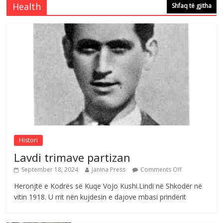
Health
Shfaq të gjitha
Comments Off
August 4, 2026
Çlirimtari Agron Gërvalla me takime pune
në atdhe të shoqerisë Levizja
Comments Off
August 3, 2026
Postim me vlera nga artistja e mirëfilltë
Mimoza Gjoni
Comments Off
August 6, 2026
Histori
Lavdi trimave partizan
September 18, 2024
Janina Press
Comments Off
Heronjtë e Kodrës së Kuqe Vojo Kushi.Lindi në Shkodër në
vitin 1918. U rrit nën kujdesin e dajove mbasi prindërit