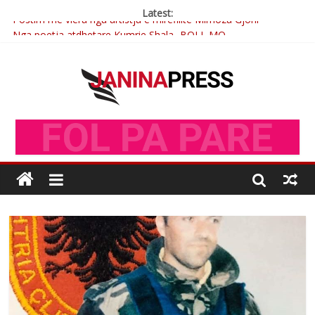
Latest:
Postim me vlera nga artistja e mirëfilltë Mimoza Gjoni
Nga poetja atdhetare Kumrie Shala -BOLL MO
Nga Elmije Ajazi e nderuar
Brahim Çekaj njē veprimtar i respektuar i çeshtjës kombëtare
Çlirimtari Mentor Mushkolaj nderohet me mirenjohje nga
Xhevdet Qeriqi Dega e invalidëve në Fushë Kosovë