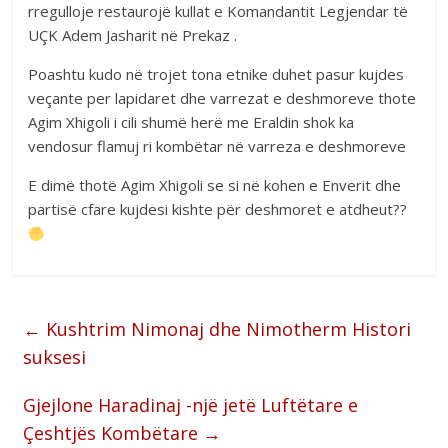
rregulloje restaurojë kullat e Komandantit Legjendar të
UÇK Adem Jasharit në Prekaz .
Poashtu kudo në trojet tona etnike duhet pasur kujdes
veçante per lapidaret dhe varrezat e deshmoreve thote
Agim Xhigoli i cili shumë herë me Eraldin shok ka
vendosur flamuj ri kombëtar në varreza e deshmoreve
E dimë thotë Agim Xhigoli se si në kohen e Enverit dhe
partisë cfare kujdesi kishte për deshmoret e atdheut??
←
Kushtrim Nimonaj dhe Nimotherm Histori
suksesi
Gjejlone Haradinaj -një jetë Luftëtare e
Çeshtjës Kombëtare
→