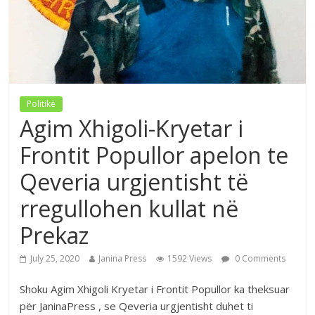
Politikë
Agim Xhigoli-Kryetar i
Frontit Popullor apelon te
Qeveria urgjentisht të
rregullohen kullat në
Prekaz
July 25, 2020
Janina Press
1592 Views
0 Comments
Shoku Agim Xhigoli Kryetar i Frontit Popullor ka theksuar
për JaninaPress , se Qeveria urgjentisht duhet ti