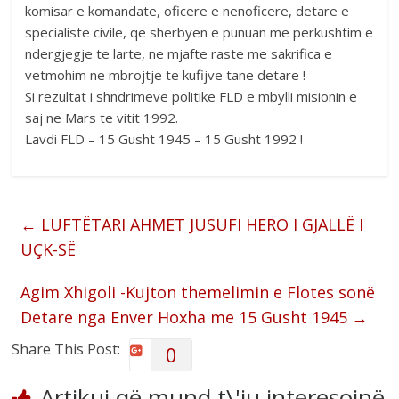
komisar e komandate, oficere e nenoficere, detare e
specialiste civile, qe sherbyen e punuan me perkushtim e
ndergjegje te larte, ne mjafte raste me sakrifica e
vetmohim ne mbrojtje te kufijve tane detare !
Si rezultat i shndrimeve politike FLD e mbylli misionin e
saj ne Mars te vitit 1992.
Lavdi FLD – 15 Gusht 1945 – 15 Gusht 1992 !
←
LUFTËTARI AHMET JUSUFI HERO I GJALLË I
UÇK-SË
Agim Xhigoli -Kujton themelimin e Flotes sonë
Detare nga Enver Hoxha me 15 Gusht 1945
→
Share This Post:
0
Artikuj që mund t\'iu interesojnë