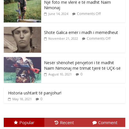
Një foto me vlerë e të madhit Naim
Nimonaj
Comments Off
June 14, 2024
Shote Galica emër i madh i mëmëdheut
Comments Off
November 21, 2022
Nesër shënohet përvjetori i të madhit
Naim Nimonaj me trimat tjerë të UÇK-së
0
August 10, 2021
Historia ushtarit të panjohur!
0
May 18, 2021
Popular
Recent
Comment