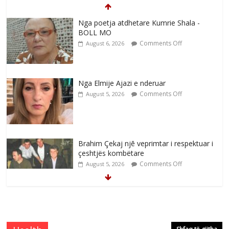
Nga poetja atdhetare Kumrie Shala -
BOLL MO
Comments Off
August 6, 2026
Nga Elmije Ajazi e nderuar
Comments Off
August 5, 2026
Brahim Çekaj njē veprimtar i respektuar i
çeshtjës kombëtare
Comments Off
August 5, 2026
Çlirimtari Mentor Mushkolaj nderohet
me mirenjohje nga Xhevdet Qeriqi Dega
e invalidëve në Fushë Kosovë