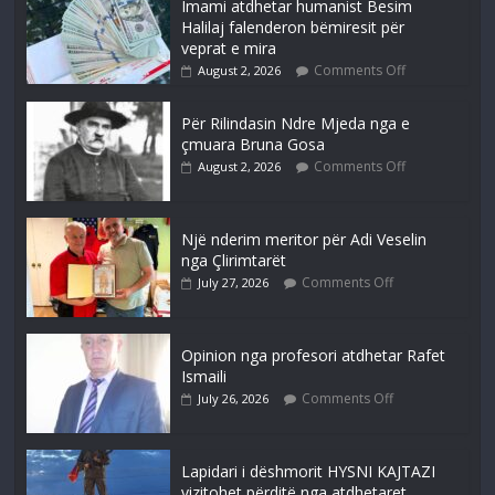
Imami atdhetar humanist Besim
Halilaj falenderon bëmiresit për
veprat e mira
Comments Off
August 2, 2026
Për Rilindasin Ndre Mjeda nga e
çmuara Bruna Gosa
Comments Off
August 2, 2026
Një nderim meritor për Adi Veselin
nga Çlirimtarët
Comments Off
July 27, 2026
Opinion nga profesori atdhetar Rafet
Ismaili
Comments Off
July 26, 2026
Lapidari i dëshmorit HYSNI KAJTAZI
vizitohet përditë nga atdhetaret