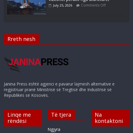
Comments Off
July 25, 2026
Rreth nesh
Janina Press është agjenci e pavarur lajmesh alternative e
regjistruar pranë Ministrisë së Tregtisë dhe Industrisë së
Republikës së Kosovës.
Linqe me
Të tjera
Na
rëndësi
kontaktoni
Ngjyra