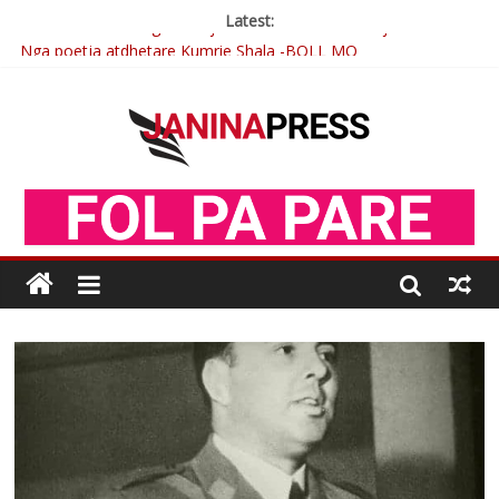
Latest:
Nga poetja atdhetare Kumrie Shala -BOLL MO
Nga Elmije Ajazi e nderuar
Brahim Çekaj njē veprimtar i respektuar i çeshtjës kombëtare
Çlirimtari Mentor Mushkolaj nderohet me mirenjohje nga
Xhevdet Qeriqi Dega e invalidëve në Fushë Kosovë
Postim me vlera nga artistja e mirëfilltë Mimoza Gjoni