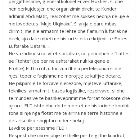
pergjitheshme, gjeneral kolonel Enver Hoxhes, si dhe
nen perkujdesjen dhe organizimin direkt te Kunder
admiral Abdi Matit, realizohet me sukses hedhja ne uje e
motovedetes “Mujo Ulqinaku”. Si anija e pare mbas
clirimit, me nje armatim te lehte dhe flamurin luftarak ne
direk, kjo date mbeti ne histori si dita e krijimit te Flotes
Luftarake Detare…
Ne vazhdimesi ne vitet socialiste, ne periudhen e “Luftes
se Ftohte” (qe per ne ushtaraket nuk ka qene e
Ftohte),FLD u rrit, u fuqizua dhe u perfeksionua si nje
njesi teper e fuqishme ne mbrojtje te kufijve detare.
Ne pikpamje te forcave njerezore, mjeteve luftarake,
teknikes, armatimit, bazes logjistike, rezervave, si dhe
te mundesive te bashkeveprimit me forcat tokesore dhe
ajrore, FLD ishte dhe do te mbetet ne historine e kombit
tone si nje nga flotat me te arrira ne terre historine e
detarise iliro-shqiptare nder shekuj.
Lavdi te perjeteshme FLD !
Respekt dhe mirenjohje te thelle per te gjithe kuadrot,