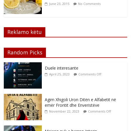
June 23, 2015
No Comments
Reklamo këtu
Random Picks
Duele interesante
April 25, 2023
Comments Off
Agim Xhigoli Uron Ditën e Alfabetit në
emër Frontit dhe Enveristëve
November 22, 2023
Comments Off