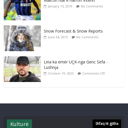
Maicon nuk e harron Interin
January 15, 2019
No Comments
Snow Forecast & Snow Reports
June 24, 2015
No Comments
Liria ka emër UÇK-nga Genc Sefa -
Lushnja
October 19, 2025
Comments Off
Kulturë
Shfaq të gjitha