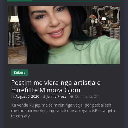
Kulturë
Postim me vlera nga artistja e
mirëfilltë Mimoza Gjoni
August 6, 2026
Janina Press
Comments Off
Ka vende ku jep më të mirën nga vetja, por përballesh
me mosmirënjohje, injorancë dhe arrogancë.Pastaj jeta
të çon aty