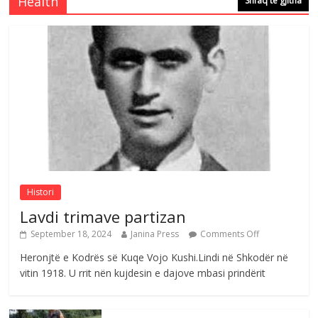
Health
Shfaq të gjitha
Comments Off
August 4, 2026
Çlirimtari Agron Gërvalla me takime pune
në atdhe të shoqerisë Levizja
Comments Off
August 3, 2026
Postim me vlera nga artistja e mirëfilltë
Mimoza Gjoni
Comments Off
August 6, 2026
Histori
Lavdi trimave partizan
September 18, 2024
Janina Press
Comments Off
Heronjtë e Kodrës së Kuqe Vojo Kushi.Lindi në Shkodër në
vitin 1918. U rrit nën kujdesin e dajove mbasi prindërit