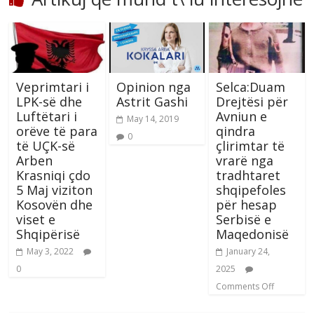
Veprimtari i
Opinion nga
Selca:Duam
LPK-së dhe
Astrit Gashi
Drejtësi për
Luftëtari i
Avniun e
May 14, 2019
orëve të para
qindra
0
të UÇK-së
çlirimtar të
Arben
vrarë nga
Krasniqi çdo
tradhtaret
5 Maj viziton
shqipefoles
Kosovën dhe
për hesap
viset e
Serbisë e
Shqipërisë
Maqedonisë
May 3, 2022
January 24,
0
2025
Comments Off