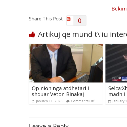
Bekim
Share This Post:
0
Artikuj që mund t\'iu inte
Opinion nga atdhetari i
Selca:X
shquar Veton Binakaj
madh i
January 11, 2026
Comments Off
January 
Leave a Reply