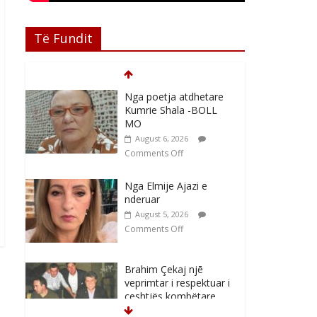
Të Fundit
Nga poetja atdhetare
Kumrie Shala -BOLL
MO
August 6, 2026
Comments Off
Nga Elmije Ajazi e
nderuar
August 5, 2026
Comments Off
Brahim Çekaj njē
veprimtar i respektuar i
çeshtjës kombëtare
August 5, 2026