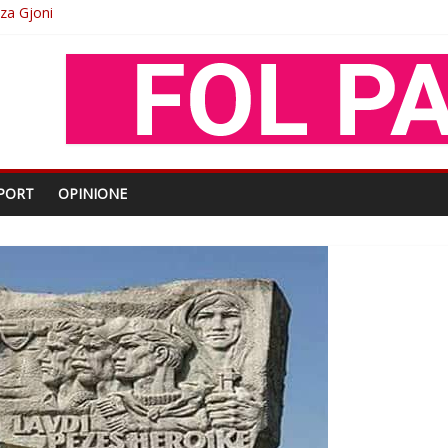
O
shtjës kombëtare
enjohje nga Xhevdet Qeriqi Dega e invalidëve në Fushë Kosovë
PORT
OPINIONE