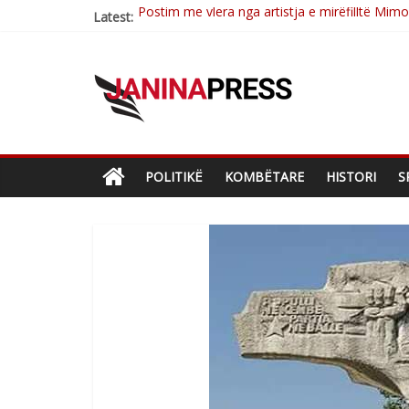
Latest:
Nga poetja atdhetare Kumrie Shala -BOLL M
Nga Elmije Ajazi e nderuar
Brahim Çekaj njē veprimtar i respektuar i çe
Çlirimtari Mentor Mushkolaj nderohet me mir
POLITIKË
KOMBËTARE
HISTORI
S