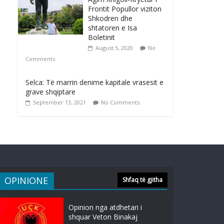
Frontit Popullor viziton
Shkodren dhe
shtatoren e Isa
Boletinit
August 5, 2020
No
Comments
Selca: Të marrin denime kapitale vrasesit e
grave shqiptare
September 13, 2021
No Comments
OPINIONE
Shfaq të gjitha
Opinion nga atdhetari i
shquar Veton Binakaj