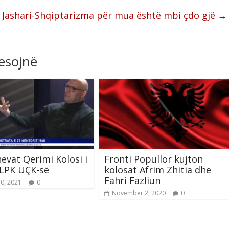
 Jashari-Shqiptarizma për mua është mbi çdo gjë
→
resojnë
hevat Qerimi Kolosi i
Fronti Popullor kujton
 LPK UÇK-së
kolosat Afrim Zhitia dhe
Fahri Fazliun
10, 2021
0
November 2, 2020
0