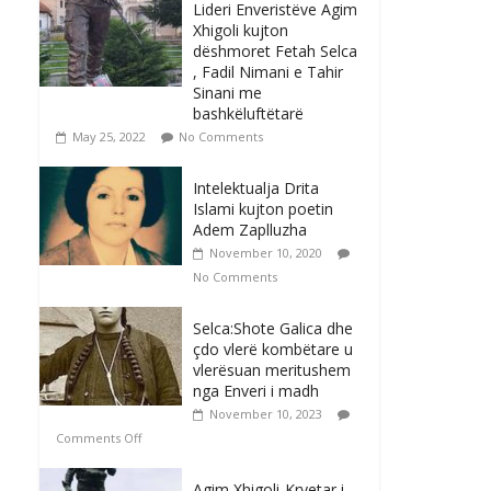
Lideri Enveristëve Agim
Xhigoli kujton
dëshmoret Fetah Selca
, Fadil Nimani e Tahir
Sinani me
bashkëluftëtarë
May 25, 2022
No Comments
Intelektualja Drita
Islami kujton poetin
Adem Zaplluzha
November 10, 2020
No Comments
Selca:Shote Galica dhe
çdo vlerë kombëtare u
vlerësuan meritushem
nga Enveri i madh
November 10, 2023
Comments Off
Agim Xhigoli-Kryetar i