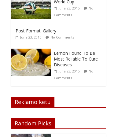
World Cup
June 23, 2015
No
Comments
Post Format: Gallery
June 23, 2015
No Comments
Lemon Found To Be
Most Reliable To Cure
Diseases
June 23, 2015
No
Comments
Reklamo këtu
Random Picks