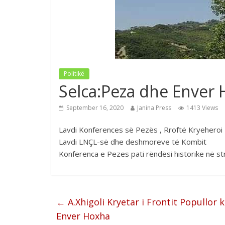
Politikë
Selca:Peza dhe Enver 
September 16, 2020
Janina Press
1413 Views
Lavdi Konferences së Pezës , Rroftë Kryehero
Lavdi LNÇL-së dhe deshmoreve të Kombit
Konferenca e Pezes pati rëndësi historike në str
←
A.Xhigoli Kryetar i Frontit Popullor
Enver Hoxha