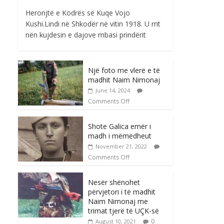
Heronjtë e Kodrës së Kuqe Vojo
Kushi.Lindi në Shkodër në vitin 1918. U rrit
nën kujdesin e dajove mbasi prindërit
Një foto me vlerë e të
madhit Naim Nimonaj
June 14, 2024
Comments Off
Shote Galica emër i
madh i mëmëdheut
November 21, 2022
Comments Off
Nesër shënohet
përvjetori i të madhit
Naim Nimonaj me
trimat tjerë të UÇK-së
0
August 10, 2021