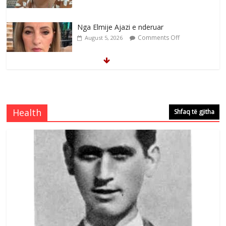
Nga Elmije Ajazi e nderuar
Comments Off
August 5, 2026
Brahim Çekaj njē veprimtar i respektuar i
çeshtjës kombëtare
Comments Off
August 5, 2026
Health
Shfaq të gjitha
Çlirimtari Mentor Mushkolaj nderohet
me mirenjohje nga Xhevdet Qeriqi Dega
e invalidëve në Fushë Kosovë
Comments Off
August 4, 2026
Sulm , pse të dua ty
Comments Off
August 8, 2026