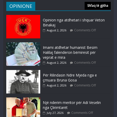
OPINIONE
Shfaq të gjitha
Opinion nga atdhetari i shquar Veton
Binakaj
Comments Off
August 2, 2026
Imami atdhetar humanist Besim
Halilaj falenderon bëmiresit për
veprat e mira
Comments Off
August 2, 2026
Për Rilindasin Ndre Mjeda nga e
çmuara Bruna Gosa
Comments Off
August 2, 2026
Një nderim meritor për Adi Veselin
nga Çlirimtarët
Comments Off
July 27, 2026