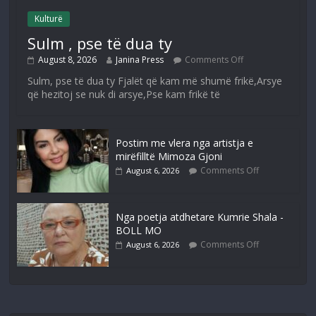
Kulturë
Sulm , pse të dua ty
August 8, 2026
Janina Press
Comments Off
Sulm, pse të dua ty Fjalët që kam më shumë frikë,Arsye
që hezitoj se nuk di arsye,Pse kam frikë të
Postim me vlera nga artistja e
mirëfilltë Mimoza Gjoni
Comments Off
August 6, 2026
Nga poetja atdhetare Kumrie Shala -
BOLL MO
Comments Off
August 6, 2026