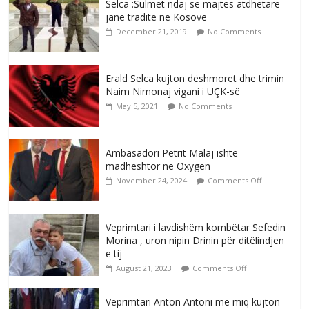
Selca :Sulmet ndaj së majtës atdhetare
janë traditë në Kosovë
December 21, 2019
No Comments
Erald Selca kujton dëshmoret dhe trimin
Naim Nimonaj vigani i UÇK-së
May 5, 2021
No Comments
Ambasadori Petrit Malaj ishte
madheshtor në Oxygen
November 24, 2024
Comments Off
Veprimtari i lavdishëm kombëtar Sefedin
Morina , uron nipin Drinin për ditëlindjen
e tij
August 21, 2023
Comments Off
Veprimtari Anton Antoni me miq kujton