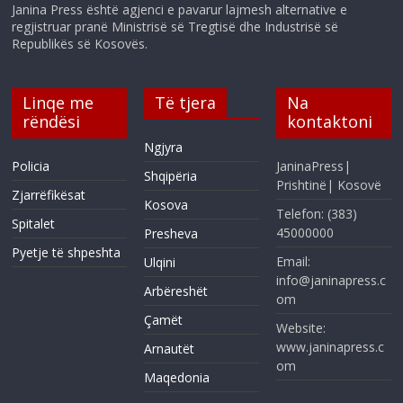
Janina Press është agjenci e pavarur lajmesh alternative e
regjistruar pranë Ministrisë së Tregtisë dhe Industrisë së
Republikës së Kosovës.
Linqe me
Të tjera
Na
rëndësi
kontaktoni
Ngjyra
Policia
JaninaPress|
Shqipëria
Prishtinë| Kosovë
Zjarrëfikësat
Kosova
Telefon: (383)
Spitalet
45000000
Presheva
Pyetje të shpeshta
Email:
Ulqini
info@janinapress.c
Arbëreshët
om
Çamët
Website:
www.janinapress.c
Arnautët
om
Maqedonia