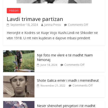
Histori
Lavdi trimave partizan
September 18, 2024
Janina Press
Comments Off
Heronjtë e Kodrës së Kuqe Vojo Kushi.Lindi në Shkodër në
vitin 1918. U rrit nën kujdesin e dajove mbasi prindërit
Një foto me vlerë e të madhit Naim
Nimonaj
Comments Off
June 14, 2024
Shote Galica emër i madh i mëmëdheut
Comments Off
November 21, 2022
Nesër shënohet përvjetori i të madhit