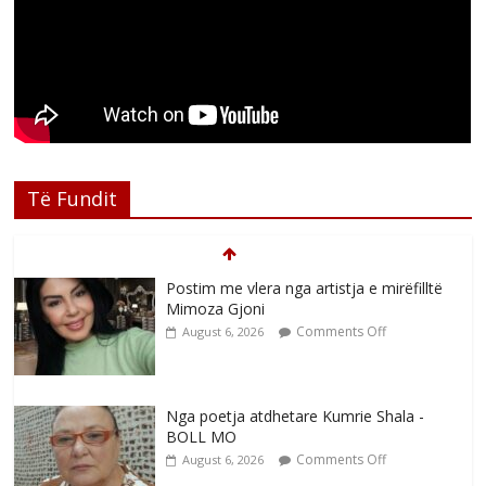
Të Fundit
Postim me vlera nga artistja e mirëfilltë
Mimoza Gjoni
Comments Off
August 6, 2026
Nga poetja atdhetare Kumrie Shala -
BOLL MO
Comments Off
August 6, 2026