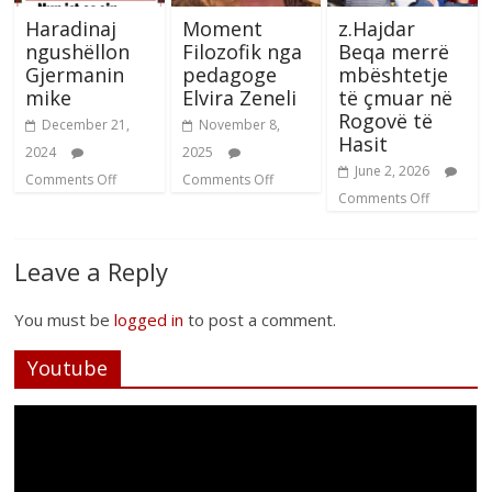
Haradinaj
Moment
z.Hajdar
ngushëllon
Filozofik nga
Beqa merrë
Gjermanin
pedagoge
mbështetje
mike
Elvira Zeneli
të çmuar në
Rogovë të
December 21,
November 8,
Hasit
2024
2025
June 2, 2026
Comments Off
Comments Off
Comments Off
Leave a Reply
You must be
logged in
to post a comment.
Youtube