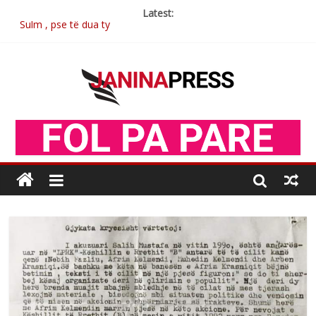
Latest:
Sulm , pse të dua ty
Postim me vlera nga artistja e mirëfilltë Mimoza Gjoni
Nga poetja atdhetare Kumrie Shala -BOLL MO
Nga Elmije Ajazi e nderuar
Brahim Çekaj njē veprimtar i respektuar i çeshtjës kombëtare