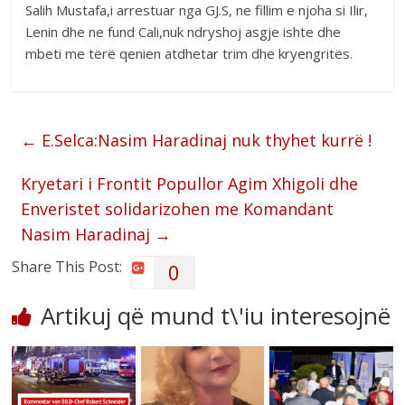
Salih Mustafa,i arrestuar nga GJ.S, ne fillim e njoha si Ilir,
Lenin dhe ne fund Cali,nuk ndryshoj asgje ishte dhe
mbeti me tërë qenien atdhetar trim dhe kryengritës.
←
E.Selca:Nasim Haradinaj nuk thyhet kurrë !
Kryetari i Frontit Popullor Agim Xhigoli dhe
Enveristet solidarizohen me Komandant
Nasim Haradinaj
→
Share This Post:
0
Artikuj që mund t\'iu interesojnë