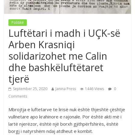
Politikë
Luftëtari i madh i UÇK-së
Arben Krasniqi
solidarizohet me Calin
dhe bashkëluftëtaret
tjerë
September 25, 2020
Janina Press
1446 Views
0
Comments
Mbrojtja e luftetarve te lirisë nuk është thjeshtë çështje
vullnetare apo krahinore e rajonale. Por është akti më i
lartë njerëzor, është një borxh gjithpërfshirës, është
borgj i natyrshëm ndaj atdheut e kombit.