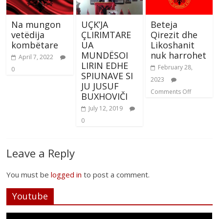
Na mungon
UÇK’JA
Beteja
vetëdija
ÇLIRIMTARE
Qirezit dhe
kombëtare
UA
Likoshanit
MUNDËSOI
nuk harrohet
April 7, 2022
LIRIN EDHE
February 28,
0
SPIUNAVE SI
2023
JU JUSUF
Comments Off
BUXHOVIČI
July 12, 2019
0
Leave a Reply
You must be
logged in
to post a comment.
Youtube