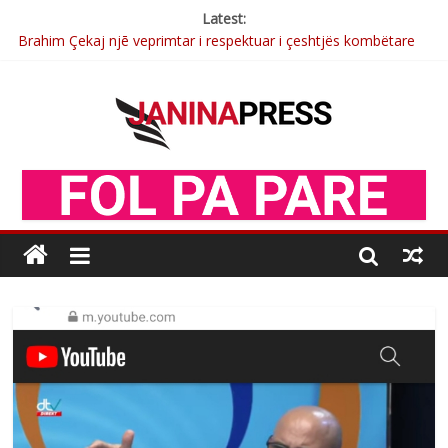
Latest:
Brahim Çekaj njē veprimtar i respektuar i çeshtjës kombëtare
Çlirimtari Mentor Mushkolaj nderohet me mirenjohje nga
Xhevdet Qeriqi Dega e invalidëve në Fushë Kosovë
Çlirimtari Agron Gërvalla me takime pune në atdhe të shoqerisë
Levizja
Mimoza Gjoni artiste e mirëfilltë e këngës shqiptare
Nga Elmije Ajazi e nderuar