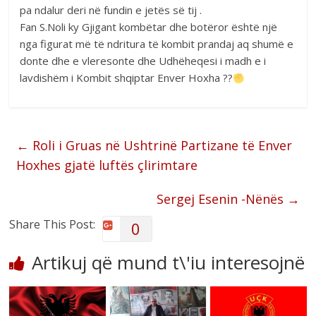
pa ndalur deri në fundin e jetës së tij .
Fan S.Noli ky Gjigant kombëtar dhe botëror është një
nga figurat më të ndritura të kombit prandaj aq shumë e
donte dhe e vleresonte dhe Udhëheqesi i madh e i
lavdishëm i Kombit shqiptar Enver Hoxha ??
←
Roli i Gruas në Ushtrinë Partizane të Enver
Hoxhes gjatë luftës çlirimtare
Sergej Esenin -Nënës
→
Share This Post:
0
Artikuj që mund t\'iu interesojnë