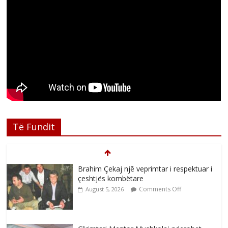
Të Fundit
Brahim Çekaj njē veprimtar i respektuar i
çeshtjës kombëtare
Comments Off
August 5, 2026
Çlirimtari Mentor Mushkolaj nderohet