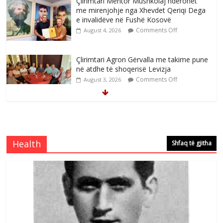
me mirenjohje nga Xhevdet Qeriqi Dega
e invalidëve në Fushë Kosovë
Comments Off
August 4, 2026
Çlirimtari Agron Gërvalla me takime pune
në atdhe të shoqerisë Levizja
Comments Off
August 3, 2026
Mimoza Gjoni artiste e mirëfilltë e
këngës shqiptare
Comments Off
August 3, 2026
Health
Shfaq të gjitha
S’mbaj inat me asnjëri -Ganimete Jakupi
poete e respektuar
Comments Off
August 3, 2026