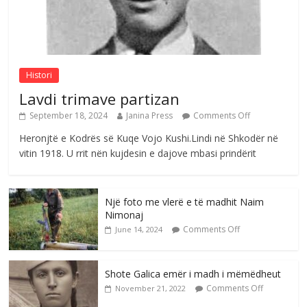
Nga Elmije Ajazi e nderuar
Comments Off
August 5, 2026
Histori
Lavdi trimave partizan
September 18, 2024
Janina Press
Comments Off
Heronjtë e Kodrës së Kuqe Vojo Kushi.Lindi në Shkodër në
vitin 1918. U rrit nën kujdesin e dajove mbasi prindërit
Një foto me vlerë e të madhit Naim
Nimonaj
Comments Off
June 14, 2024
Shote Galica emër i madh i mëmëdheut
Comments Off
November 21, 2022