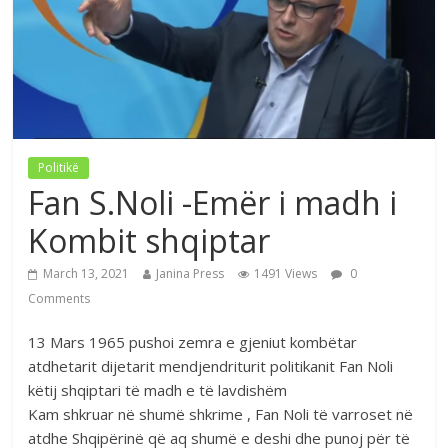
Politikë
Fan S.Noli -Emër i madh i
Kombit shqiptar
March 13, 2021
Janina Press
1491 Views
0
Comments
13 Mars 1965 pushoi zemra e gjeniut kombëtar
atdhetarit dijetarit mendjendriturit politikanit Fan Noli
këtij shqiptari të madh e të lavdishëm
Kam shkruar në shumë shkrime , Fan Noli të varroset në
atdhe Shqipërinë që aq shumë e deshi dhe punoj për të