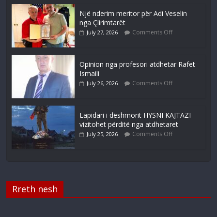
Një nderim meritor për Adi Veselin
nga Çlirimtarët
Comments Off
July 27, 2026
Opinion nga profesori atdhetar Rafet
Ismaili
Comments Off
July 26, 2026
Lapidari i dëshmorit HYSNI KAJTAZI
vizitohet përditë nga atdhetaret
Comments Off
July 25, 2026
Rreth nesh