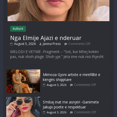
Kulturë
Nga Elmije Ajazi e nderuar
August 5, 2026
Janina Press
Comments Off
MELODI E VETME -Fragment – “Sot, kur kthej kokën
pas, nuk shoh plagë. Shoh yje.” Jeta ime nuk nisi thjesht
Mimoza Gjoni artiste e mirëfilltë e
këngës shqiptare
Comments Off
August 3, 2026
S’mbaj inat me asnjëri -Ganimete
Jakupi poete e respektuar
Comments Off
August 3, 2026