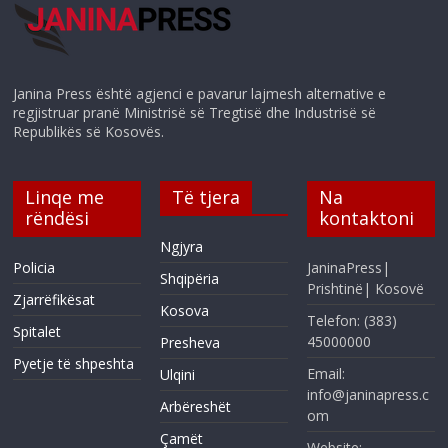
Janina Press është agjenci e pavarur lajmesh alternative e
regjistruar pranë Ministrisë së Tregtisë dhe Industrisë së
Republikës së Kosovës.
Linqe me
Të tjera
Na
rëndësi
kontaktoni
Ngjyra
Policia
JaninaPress|
Shqipëria
Prishtinë| Kosovë
Zjarrëfikësat
Kosova
Telefon: (383)
Spitalet
45000000
Presheva
Pyetje të shpeshta
Email:
Ulqini
info@janinapress.c
Arbëreshët
om
Çamët
Website: