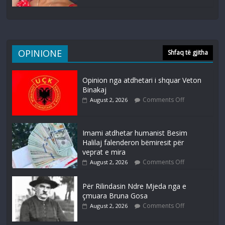
OPINIONE
Shfaq të gjitha
Opinion nga atdhetari i shquar Veton
Binakaj
Comments Off
August 2, 2026
Imami atdhetar humanist Besim
Halilaj falenderon bëmiresit për
veprat e mira
Comments Off
August 2, 2026
Për Rilindasin Ndre Mjeda nga e
çmuara Bruna Gosa
Comments Off
August 2, 2026