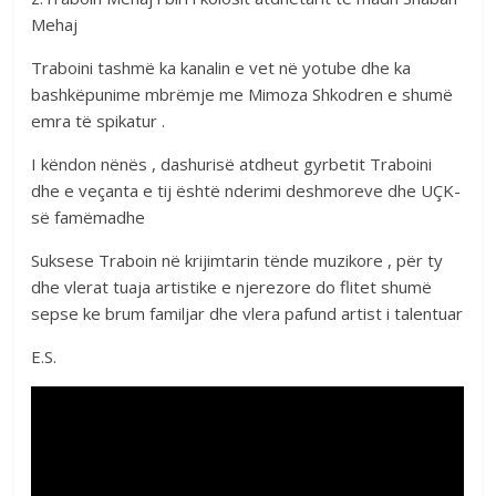
Mehaj
Traboini tashmë ka kanalin e vet në yotube dhe ka
bashkëpunime mbrëmje me Mimoza Shkodren e shumë
emra të spikatur .
I këndon nënës , dashurisë atdheut gyrbetit Traboini
dhe e veçanta e tij është nderimi deshmoreve dhe UÇK-
së famëmadhe
Suksese Traboin në krijimtarin tënde muzikore , për ty
dhe vlerat tuaja artistike e njerezore do flitet shumë
sepse ke brum familjar dhe vlera pafund artist i talentuar
E.S.