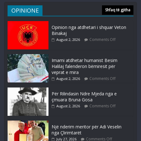
OPINIONE
Shfaq të gjitha
Opinion nga atdhetari i shquar Veton
Binakaj
Comments Off
August 2, 2026
Imami atdhetar humanist Besim
Halilaj falenderon bëmiresit për
veprat e mira
Comments Off
August 2, 2026
Për Rilindasin Ndre Mjeda nga e
çmuara Bruna Gosa
Comments Off
August 2, 2026
Një nderim meritor për Adi Veselin
nga Çlirimtarët
Comments Off
July 27, 2026