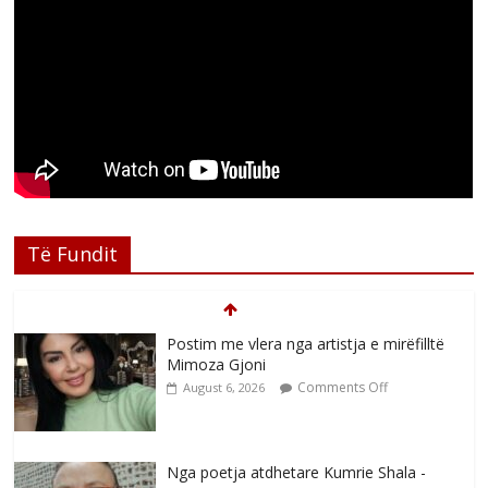
Të Fundit
Postim me vlera nga artistja e mirëfilltë
Mimoza Gjoni
Comments Off
August 6, 2026
Nga poetja atdhetare Kumrie Shala -