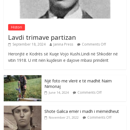
Sulm , pse të dua ty
Comments Off
August 8, 2026
Histori
Lavdi trimave partizan
September 18, 2024
Janina Press
Comments Off
Heronjtë e Kodrës së Kuqe Vojo Kushi.Lindi në Shkodër në
vitin 1918. U rrit nën kujdesin e dajove mbasi prindërit
Një foto me vlerë e të madhit Naim
Nimonaj
Comments Off
June 14, 2024
Shote Galica emër i madh i mëmëdheut
Comments Off
November 21, 2022