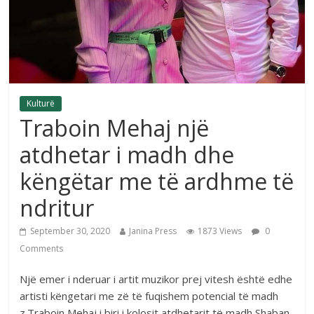
Kulturë
Traboin Mehaj një
atdhetar i madh dhe
këngëtar me të ardhme të
ndritur
September 30, 2020
Janina Press
1873 Views
0
Comments
Një emer i nderuar i artit muzikor prej vitesh është edhe
artisti këngetari me zë të fuqishem potencial të madh
z.Traboin Mehaj i biri i kolosit atdhetarit të madh Shaban