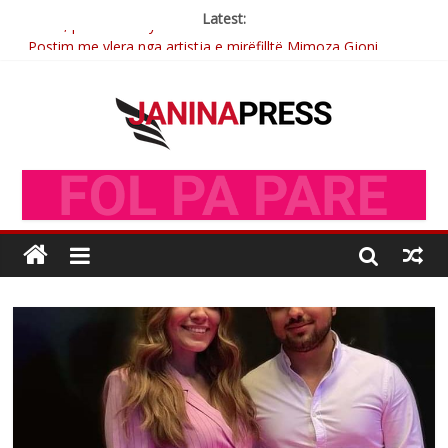
Latest:
Postim me vlera nga artistja e mirëfilltë Mimoza Gjoni
Nga poetja atdhetare Kumrie Shala -BOLL MO
Nga Elmije Ajazi e nderuar
Brahim Çekaj njē veprimtar i respektuar i çeshtjës kombëtare
Sulm , pse të dua ty