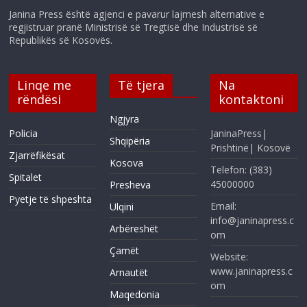
Janina Press është agjenci e pavarur lajmesh alternative e
regjistruar pranë Ministrisë së Tregtisë dhe Industrisë së
Republikës së Kosovës.
Linqe me
Të tjera
Na
rëndësi
kontaktoni
Ngjyra
Policia
JaninaPress|
Shqipëria
Prishtinë| Kosovë
Zjarrëfikësat
Kosova
Telefon: (383)
Spitalet
45000000
Presheva
Pyetje të shpeshta
Email:
Ulqini
info@janinapress.c
Arbëreshët
om
Çamët
Website:
www.janinapress.c
Arnautët
om
Maqedonia