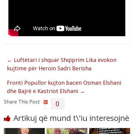
←
Luftëtari i shquar Shqiprim Lika evokon
kujtime për Heroin Sadri Berisha
Fronti Popullor kujton bacen Osman Elshani
dhe Bajrë e Kastriot Elshani
→
Share This Post:
0
Artikuj që mund t\'iu interesojnë