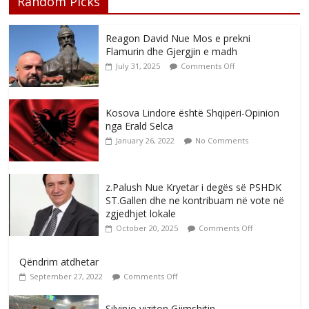
Random Picks
Reagon David Nue Mos e prekni
Flamurin dhe Gjergjin e madh
July 31, 2025
Comments Off
Kosova Lindore është Shqipëri-Opinion
nga Erald Selca
January 26, 2022
No Comments
z.Palush Nue Kryetar i degës së PSHDK
ST.Gallen dhe ne kontribuam në vote në
zgjedhjet lokale
October 20, 2025
Comments Off
Qëndrim atdhetar
September 27, 2022
Comments Off
Silvinjo viziton Gjimshitin