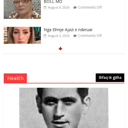
BOLL MO
Comments Off
August 6, 2026
Nga Elmije Ajazi e nderuar
Comments Off
August 5, 2026
Brahim Çekaj njē veprimtar i respektuar i
çeshtjës kombëtare
Comments Off
August 5, 2026
Health
Shfaq të gjitha
Çlirimtari Mentor Mushkolaj nderohet
me mirenjohje nga Xhevdet Qeriqi Dega
e invalidëve në Fushë Kosovë
Comments Off
August 4, 2026