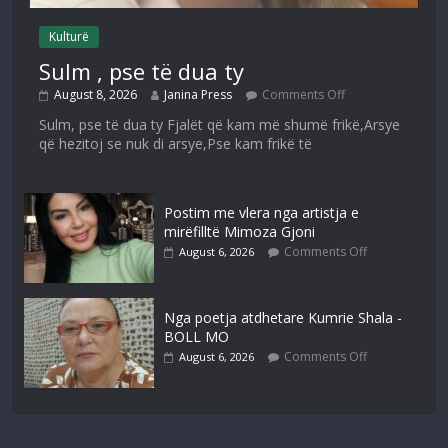
Kulturë
Sulm , pse të dua ty
August 8, 2026
Janina Press
Comments Off
Sulm, pse të dua ty Fjalët që kam më shumë frikë,Arsye
që hezitoj se nuk di arsye,Pse kam frikë të
Postim me vlera nga artistja e
mirëfilltë Mimoza Gjoni
Comments Off
August 6, 2026
Nga poetja atdhetare Kumrie Shala -
BOLL MO
Comments Off
August 6, 2026