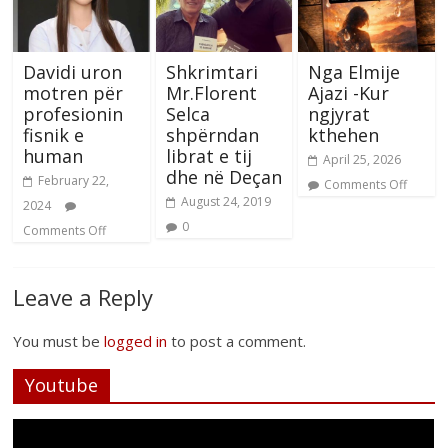
Davidi uron
Shkrimtari
Nga Elmije
motren për
Mr.Florent
Ajazi -Kur
profesionin
Selca
ngjyrat
fisnik e
shpërndan
kthehen
human
librat e tij
April 25, 2026
dhe në Deçan
February 22,
Comments Off
August 24, 2019
2024
0
Comments Off
Leave a Reply
You must be
logged in
to post a comment.
Youtube