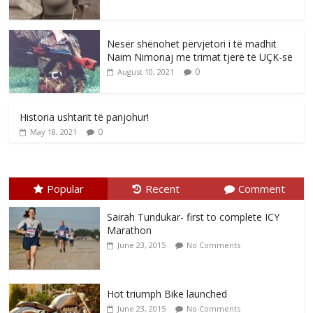
Nesër shënohet përvjetori i të madhit
Naim Nimonaj me trimat tjerë të UÇK-së
0
August 10, 2021
Historia ushtarit të panjohur!
0
May 18, 2021
Popular
Recent
Comment
Sairah Tundukar- first to complete ICY
Marathon
June 23, 2015
No Comments
Hot triumph Bike launched
June 23, 2015
No Comments