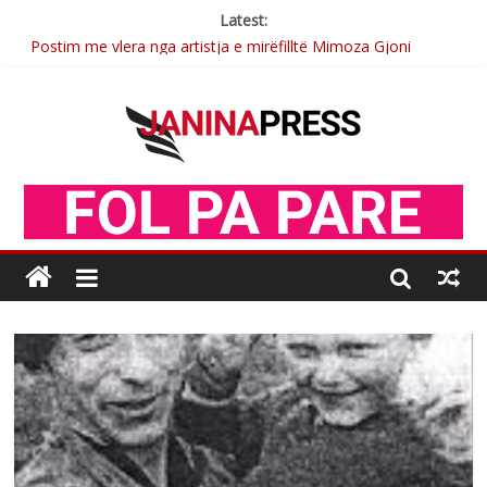
Latest:
Postim me vlera nga artistja e mirëfilltë Mimoza Gjoni
Nga poetja atdhetare Kumrie Shala -BOLL MO
Nga Elmije Ajazi e nderuar
Brahim Çekaj njē veprimtar i respektuar i çeshtjës kombëtare
Sulm , pse të dua ty