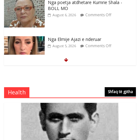
Nga poetja atdhetare Kumrie Shala -
BOLL MO
Comments Off
August 6, 2026
Nga Elmije Ajazi e nderuar
Comments Off
August 5, 2026
Brahim Çekaj njē veprimtar i respektuar i
çeshtjës kombëtare
Comments Off
August 5, 2026
Health
Shfaq të gjitha
Çlirimtari Mentor Mushkolaj nderohet
me mirenjohje nga Xhevdet Qeriqi Dega
e invalidëve në Fushë Kosovë
Comments Off
August 4, 2026