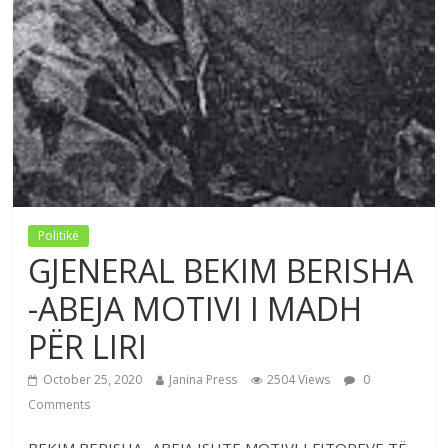
Politikë
GJENERAL BEKIM BERISHA
-ABEJA MOTIVI I MADH
PËR LIRI
October 25, 2020
Janina Press
2504 Views
0
Comments