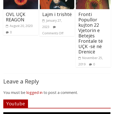
OVL UÇK
Lajm i trishtë
Fronti
REAGON
Popullor
January 27,
kujton 22
August 20, 2020
2023
Vjetorin e
0
Comments Off
Betejës
Frontale të
UÇK -së në
Drenicë
November 25,
2019
0
Leave a Reply
You must be
logged in
to post a comment.
Youtube