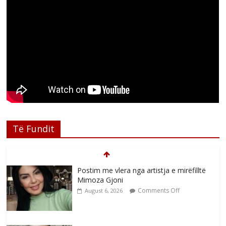
Të Fundit
Postim me vlera nga artistja e mirëfilltë
Mimoza Gjoni
Comments Off
August 6, 2026