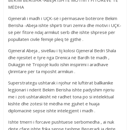
BEKIM BERISHA -ABEJA ISHTE MOTIVI I FITOREVE TË
MËDHA
Gjenerali i madh i UÇK-së i përmasave botërore Bekim
Berisha -Abeja ishte shpirti truri zemra dhe motivi i UÇK-
së për fitore ndaj armikut serb dhe ishte shpresë për
popullaten civile fëmijë pleq të gjithë .
Gjeneral Abeja , sivëllau i tij kolosi Gjeneral Bedri Shala
dhe njesitet e tyre nga Drenica në Bardh të madh ,
Dukagjin në Tropojë kudo ishin inspirimi i aradhave
çlirimtare për ta mposht armikun .
Superstrategu ushtarak i njohur në luftërat ballkanike
legjionari i nderit Bekim Berisha ishte padyshim njeriu
me i zoti ushtarakisht në radhet tona po si intelektual
kishte dhe zotesi të mëdha me gjuhet e huaja
diplomacinë sepse ishte intelegjent i madh .
Ishte tmerri i forcave pushtuese serbomedha , ai nuk
dinte çfare ishte frika sepse tashme Beogradi ja dinte