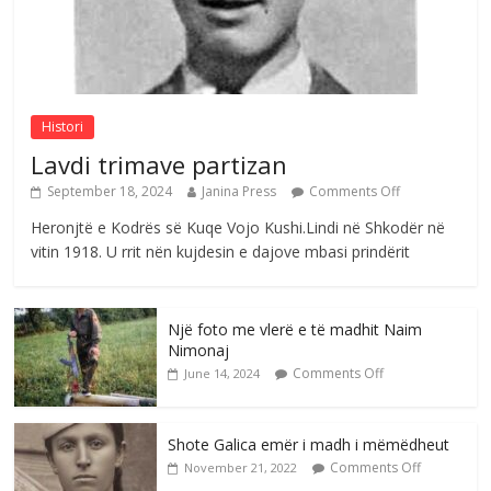
Sulm , pse të dua ty
Comments Off
August 8, 2026
Histori
Lavdi trimave partizan
September 18, 2024
Janina Press
Comments Off
Heronjtë e Kodrës së Kuqe Vojo Kushi.Lindi në Shkodër në
vitin 1918. U rrit nën kujdesin e dajove mbasi prindërit
Një foto me vlerë e të madhit Naim
Nimonaj
Comments Off
June 14, 2024
Shote Galica emër i madh i mëmëdheut
Comments Off
November 21, 2022