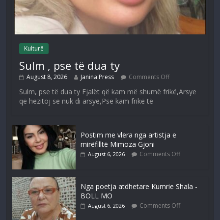
Kulturë
Sulm , pse të dua ty
August 8, 2026
Janina Press
Comments Off
Sulm, pse të dua ty Fjalët që kam më shumë frikë,Arsye
që hezitoj se nuk di arsye,Pse kam frikë të
Postim me vlera nga artistja e
mirëfilltë Mimoza Gjoni
Comments Off
August 6, 2026
Nga poetja atdhetare Kumrie Shala -
BOLL MO
Comments Off
August 6, 2026