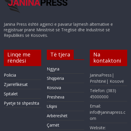
Janina Press është agjenci e pavarur lajmesh alternative e
regjistruar pranë Ministrisë së Tregtisë dhe Industrisë së
Republikës së Kosovës.
Linqe me
Të tjera
Na
rëndësi
kontaktoni
Ngjyra
Policia
JaninaPress|
Shqipëria
Prishtinë| Kosovë
Zjarrëfikësat
Kosova
Telefon: (383)
Spitalet
45000000
Presheva
Pyetje të shpeshta
Email:
Ulqini
info@janinapress.c
Arbëreshët
om
Çamët
Website: