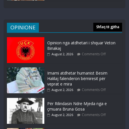
OPINIONE
Shfaq të gjitha
Opinion nga atdhetari i shquar Veton
Binakaj
Comments Off
August 2, 2026
Imami atdhetar humanist Besim
Halilaj falenderon bëmiresit për
veprat e mira
Comments Off
August 2, 2026
Për Rilindasin Ndre Mjeda nga e
çmuara Bruna Gosa
Comments Off
August 2, 2026