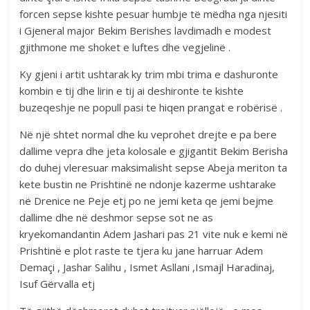
forcen sepse kishte pesuar humbje të mëdha nga njesiti
i Gjeneral major Bekim Berishes lavdimadh e modest
gjithmone me shoket e luftes dhe vegjelinë .
Ky gjeni i artit ushtarak ky trim mbi trima e dashuronte
kombin e tij dhe lirin e tij ai deshironte te kishte
buzeqeshje ne popull pasi te hiqen prangat e robërisë .
Në një shtet normal dhe ku veprohet drejte e pa bere
dallime vepra dhe jeta kolosale e gjigantit Bekim Berisha
do duhej vleresuar maksimalisht sepse Abeja meriton ta
kete bustin ne Prishtinë ne ndonje kazerme ushtarake
në Drenice ne Peje etj po ne jemi keta qe jemi bejme
dallime dhe në deshmor sepse sot ne as
kryekomandantin Adem Jashari pas 21 vite nuk e kemi në
Prishtinë e plot raste te tjera ku jane harruar Adem
Demaçi , Jashar Salihu , Ismet Asllani ,Ismajl Haradinaj,
Isuf Gërvalla etj