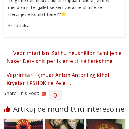
Të gjithë dëshmoret duhet trajtuar njëllojë , e mos
mendoni ju të gjallët se keni vlera me shumë se
Heronjët e Kombit tonë ??
Erald Selca
←
Veprimtari Isni Salihu ngushëllon familjen e
Naser Dervishit për ikjen e tij të herëshme
Veprimtari i çmuar Anton Antoni zgjidhet
Kryetar i PSHDK në Pejë
→
Share This Post:
0
Artikuj që mund t\'iu interesojnë