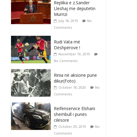
Replika e z.Sander
Lleshaj me deputetin
Murrizi
July 18, 2019
No
Comments
Rudi Vata më
Dëshpërove !
November 19, 2019
No Comments
Rinia në aksione pune
dikur(Foto)
October 18, 2020
No
Comments
Reifenservice Elshani
shembull i punës
cilësore
October 29, 2019
No
Comments