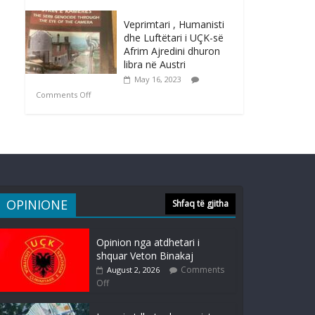
Veprimtari , Humanisti
dhe Luftëtari i UÇK-së
Afrim Ajredini dhuron
libra në Austri
May 16, 2023
Comments Off
OPINIONE
Shfaq të gjitha
Opinion nga atdhetari i
shquar Veton Binakaj
Comments
August 2, 2026
Off