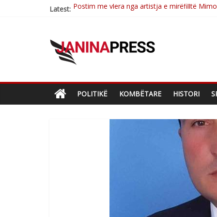
Latest:
Nga poetja atdhetare Kumrie Shala -BOLL M
Nga Elmije Ajazi e nderuar
Brahim Çekaj njē veprimtar i respektuar i çe
Çlirimtari Mentor Mushkolaj nderohet me mir
POLITIKË
KOMBËTARE
HISTORI
S