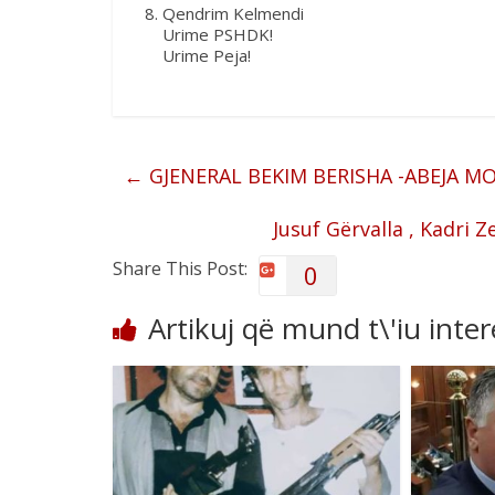
Qendrim Kelmendi
Urime PSHDK!
Urime Peja!
←
GJENERAL BEKIM BERISHA -ABEJA MOT
Jusuf Gërvalla , Kadri
Share This Post:
0
Artikuj që mund t\'iu inte