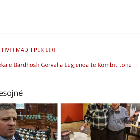
IVI I MADH PËR LIRI
 Zeka e Bardhosh Gërvalla Legjenda të Kombit tonë
→
resojnë