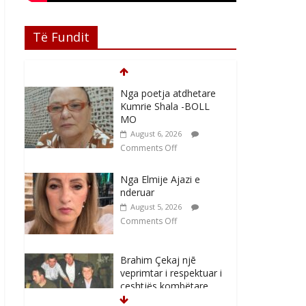
Të Fundit
Nga poetja atdhetare
Kumrie Shala -BOLL
MO
August 6, 2026
Comments Off
Nga Elmije Ajazi e
nderuar
August 5, 2026
Comments Off
Brahim Çekaj njē
veprimtar i respektuar i
çeshtjës kombëtare
August 5, 2026