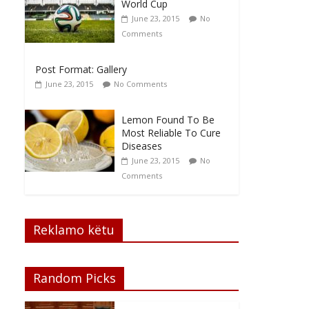
World Cup
June 23, 2015
No
Comments
Post Format: Gallery
June 23, 2015
No Comments
Lemon Found To Be
Most Reliable To Cure
Diseases
June 23, 2015
No
Comments
Reklamo këtu
Random Picks