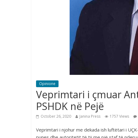
Opinione
Veprimtari i çmuar Ant
PSHDK në Pejë
October 26, 2020
Janina Press
1757 Views
Veprimtari i njohur me dekada ish luftëtari i U
punes dhe autoritetit të tij me një staf të nderu