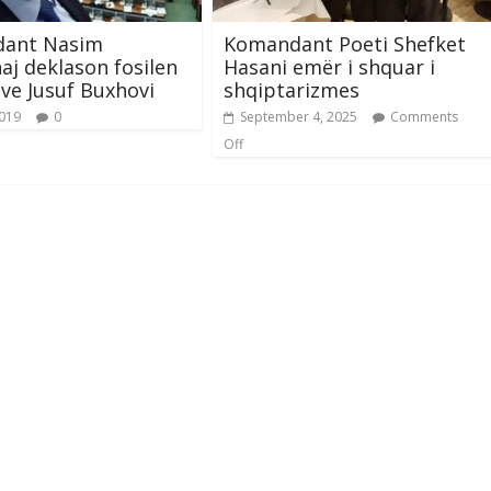
ant Nasim
Komandant Poeti Shefket
aj deklason fosilen
Hasani emër i shquar i
ave Jusuf Buxhovi
shqiptarizmes
2019
0
September 4, 2025
Comments
Off