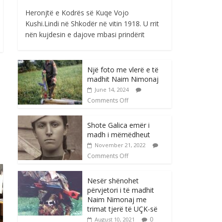
Heronjtë e Kodrës së Kuqe Vojo
Kushi.Lindi në Shkodër në vitin 1918. U rrit
nën kujdesin e dajove mbasi prindërit
Një foto me vlerë e të
madhit Naim Nimonaj
June 14, 2024
Comments Off
Shote Galica emër i
madh i mëmëdheut
November 21, 2022
Comments Off
Nesër shënohet
përvjetori i të madhit
Naim Nimonaj me
trimat tjerë të UÇK-së
0
August 10, 2021