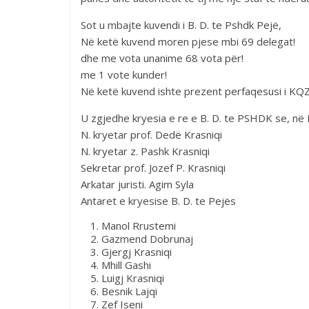
Sot u mbajte kuvendi i B. D. te Pshdk Pejë,
Në ketë kuvend moren pjese mbi 69 delegat!
dhe me vota unanime 68 vota për!
me 1 vote kunder!
Në ketë kuvend ishte prezent perfaqesusi i KQZ d
U zgjedhe kryesia e re e B. D. te PSHDK se, në 
N. kryetar prof. Dedë Krasniqi
N. kryetar z. Pashk Krasniqi
Sekretar prof. Jozef P. Krasniqi
Arkatar juristi. Agim Syla
Antaret e kryesise B. D. te Pejës
Manol Rrustemi
Gazmend Dobrunaj
Gjergj Krasniqi
Mhill Gashi
Luigj Krasniqi
Besnik Lajqi
Zef Iseni