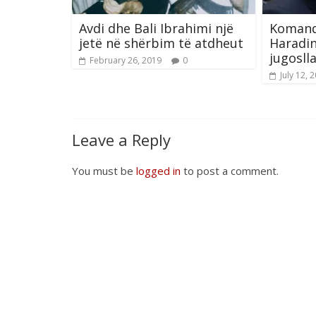
Avdi dhe Bali Ibrahimi një
Komand
jetë në shërbim të atdheut
Haradin
jugosll
February 26, 2019
0
July 12, 
Leave a Reply
You must be
logged in
to post a comment.