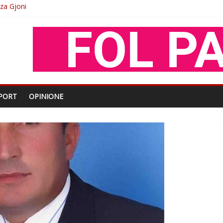
O
shtjës kombëtare
enjohje nga Xhevdet Qeriqi Dega e invalidëve në Fushë Kosovë
PORT
OPINIONE