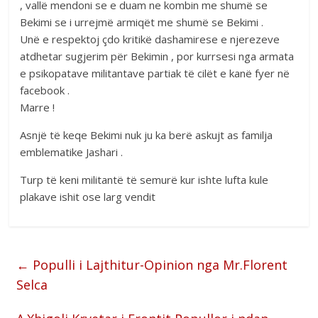
, vallë mendoni se e duam ne kombin me shumë se
Bekimi se i urrejmë armiqët me shumë se Bekimi .
Unë e respektoj çdo kritikë dashamirese e njerezeve
atdhetar sugjerim për Bekimin , por kurrsesi nga armata
e psikopatave militantave partiak të cilët e kanë fyer në
facebook .
Marre !
Asnjë të keqe Bekimi nuk ju ka berë askujt as familja
emblematike Jashari .
Turp të keni militantë të semurë kur ishte lufta kule
plakave ishit ose larg vendit
←
Populli i Lajthitur-Opinion nga Mr.Florent
Selca