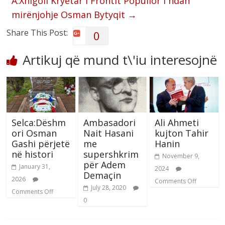
A.Xhigoli Kryetar i Frontit Popullor i ndan
mirënjohje Osman Bytyqit
→
Share This Post:
0
Artikuj që mund t\'iu interesojnë
Selca:Dëshm
Ambasadori
Ali Ahmeti
ori Osman
Nait Hasani
kujton Tahir
Gashi përjetë
me
Hanin
në histori
supershkrim
November 9,
për Adem
January 31,
2024
Demaçin
2026
Comments Off
July 28, 2020
Comments Off
0