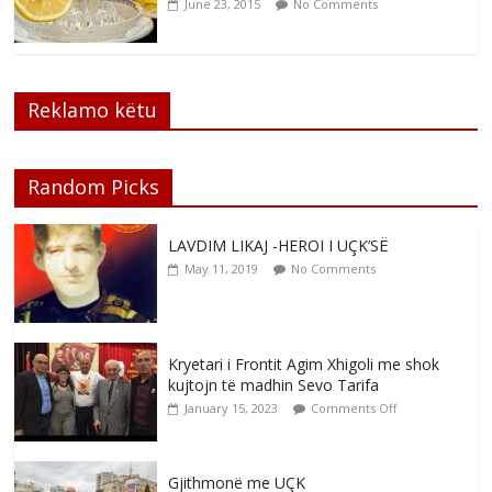
June 23, 2015
No Comments
Reklamo këtu
Random Picks
LAVDIM LIKAJ -HEROI I UÇK’SË
May 11, 2019
No Comments
Kryetari i Frontit Agim Xhigoli me shok
kujtojn të madhin Sevo Tarifa
January 15, 2023
Comments Off
Gjithmonë me UÇK