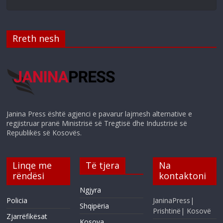
Rreth nesh
Janina Press është agjenci e pavarur lajmesh alternative e
regjistruar pranë Ministrisë së Tregtisë dhe Industrisë së
Republikës së Kosovës.
Linqe me
Të tjera
Na
rëndësi
kontaktoni
Ngjyra
Policia
JaninaPress|
Shqipëria
Prishtinë| Kosovë
Zjarrëfikësat
Kosova