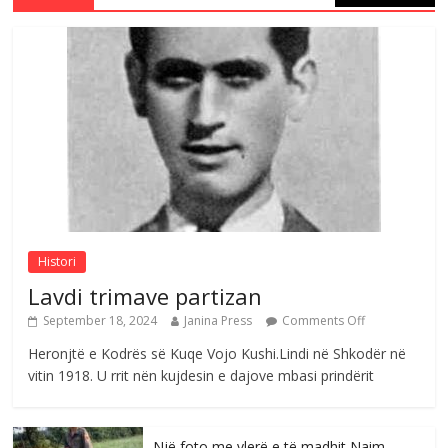
S’mbaj inat me asnjëri -Ganimete Jakupi
poete e respektuar
Comments Off
August 3, 2026
Nga Elmije Ajazi e nderuar
Comments Off
August 5, 2026
Histori
Lavdi trimave partizan
September 18, 2024
Janina Press
Comments Off
Heronjtë e Kodrës së Kuqe Vojo Kushi.Lindi në Shkodër në
vitin 1918. U rrit nën kujdesin e dajove mbasi prindërit
Një foto me vlerë e të madhit Naim