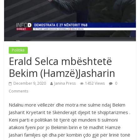
Politikë
Erald Selca mbështetë
Bekim (Hamzë)Jasharin
December 9, 2020
Janina Press
1452 Views
0
Comments
Ndalnu more vëllezër dhe motra me sulme ndaj Bekim
Jasharit Kryetarit të Skënderajit djepit të shqiptarizmes .
Keni parti e politikan të tjerë që mundeni ti sulmoni
atakoni fyeni por jo Bekimin birin e të madhit Hamzë
Jashari familjes që dha për kombin çdo gjë për lirinë tonë