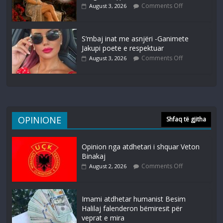
Comments Off
August 3, 2026
S’mbaj inat me asnjëri -Ganimete
Jakupi poete e respektuar
Comments Off
August 3, 2026
OPINIONE
Shfaq të gjitha
Opinion nga atdhetari i shquar Veton
Binakaj
Comments Off
August 2, 2026
Imami atdhetar humanist Besim
Halilaj falenderon bëmiresit për
veprat e mira