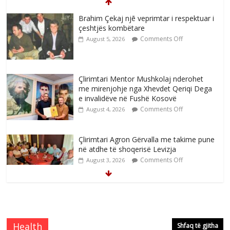
Brahim Çekaj njē veprimtar i respektuar i
çeshtjës kombëtare
Comments Off
August 5, 2026
Çlirimtari Mentor Mushkolaj nderohet
me mirenjohje nga Xhevdet Qeriqi Dega
e invalidëve në Fushë Kosovë
Comments Off
August 4, 2026
Çlirimtari Agron Gërvalla me takime pune
në atdhe të shoqerisë Levizja
Comments Off
August 3, 2026
Mimoza Gjoni artiste e mirëfilltë e
këngës shqiptare
Comments Off
August 3, 2026
Health
Shfaq të gjitha