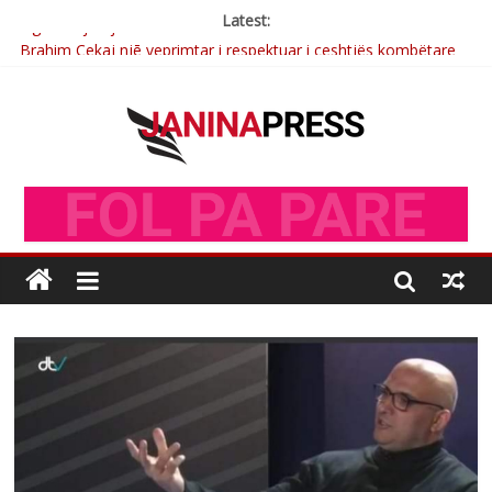
Latest:
Brahim Çekaj njē veprimtar i respektuar i çeshtjës kombëtare
Çlirimtari Mentor Mushkolaj nderohet me mirenjohje nga
Xhevdet Qeriqi Dega e invalidëve në Fushë Kosovë
Çlirimtari Agron Gërvalla me takime pune në atdhe të shoqerisë
Levizja
Mimoza Gjoni artiste e mirëfilltë e këngës shqiptare
Nga Elmije Ajazi e nderuar