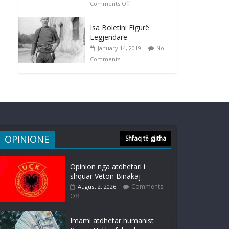
Comments Off
Isa Boletini Figurë
Legjendare
January 14, 2019
No
Comments
OPINIONE
Shfaq të gjitha
Opinion nga atdhetari i
shquar Veton Binakaj
Comments
August 2, 2026
Off
Imami atdhetar humanist