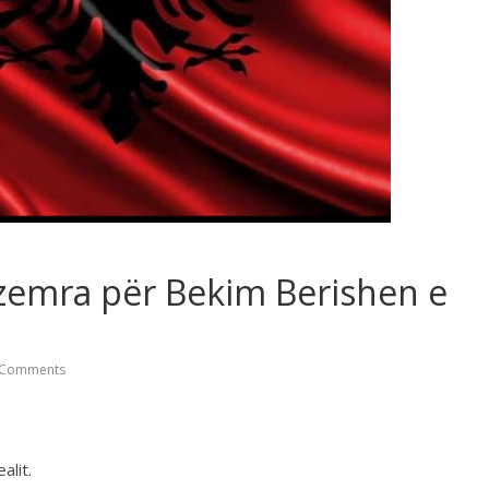
 zemra për Bekim Berishen e
Comments
alit.