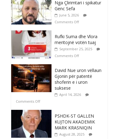
Nga Çlirimtari i spikatur
Genc Sefa
June 5, 2026
Comments Off
Rufki Suma dhe Vlora
meritojnë votën tuaj
September 25, 2025
Comments Off
David Nue uron vëllaun
Gjonin për patentë
shoferin e i uron
suksese
April 14, 2026
Comments Off
PSHDK-ST GALLEN
KUJTON AKADEMIK
MARK KRASNIQIN
August 28, 2025