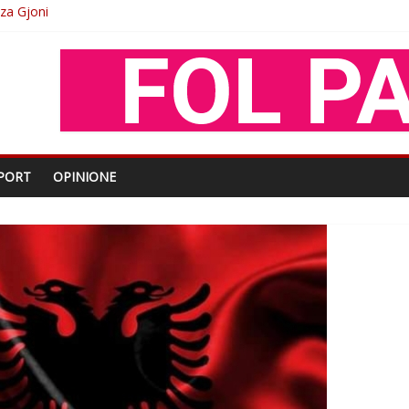
O
shtjës kombëtare
enjohje nga Xhevdet Qeriqi Dega e invalidëve në Fushë Kosovë
PORT
OPINIONE