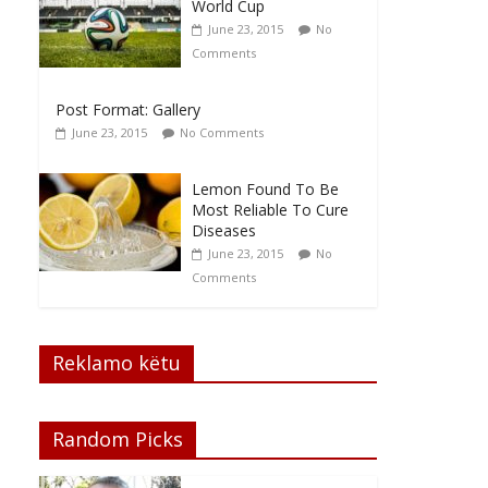
World Cup
June 23, 2015
No
Comments
Post Format: Gallery
June 23, 2015
No Comments
Lemon Found To Be
Most Reliable To Cure
Diseases
June 23, 2015
No
Comments
Reklamo këtu
Random Picks