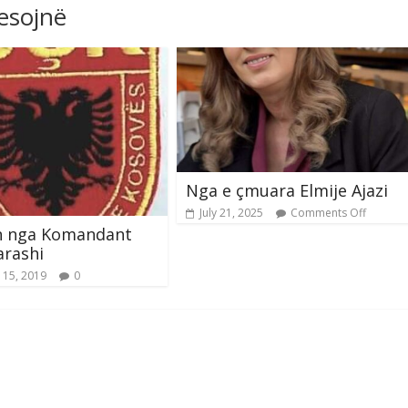
resojnë
Nga e çmuara Elmije Ajazi
July 21, 2025
Comments Off
n nga Komandant
arashi
 15, 2019
0