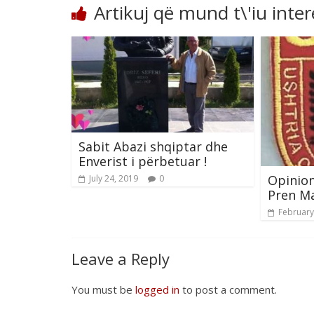
Artikuj që mund t\'iu inte
Sabit Abazi shqiptar dhe
Enverist i përbetuar !
Opinio
July 24, 2019
0
Pren M
February
Leave a Reply
You must be
logged in
to post a comment.