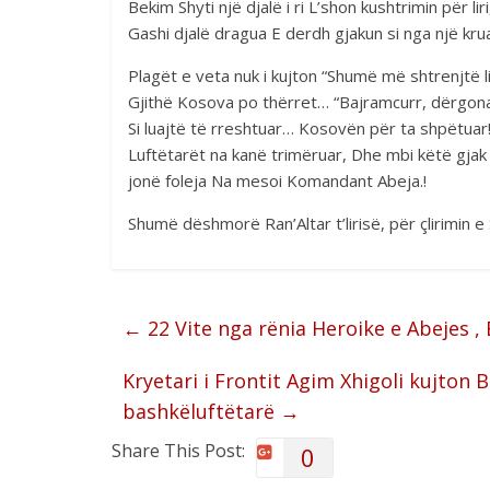
Bekim Shyti një djalë i ri L’shon kushtrimin për l
Gashi djalë dragua E derdh gjakun si nga një kru
Plagët e veta nuk i kujton “Shumë më shtrenjtë lir
Gjithë Kosova po thërret… “Bajramcurr, dërgona
Si luajtë të rreshtuar… Kosovën për ta shpëtuar
Luftëtarët na kanë trimëruar, Dhe mbi këtë gjak j
jonë foleja Na mesoi Komandant Abeja.!
Shumë dëshmorë Ran’Altar t’lirisë, për çlirimin e
←
22 Vite nga rënia Heroike e Abejes , 
Kryetari i Frontit Agim Xhigoli kujton
bashkëluftëtarë
→
Share This Post:
0