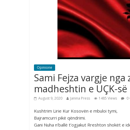
Opinione
Sami Fejza vargje nga
madheshtin e UÇK-së
August 9, 2020
Janina Press
1485 Views
0 
Kushtrim Lirie Kur Kosovën e mbuloi tymi,
Bajramcurri pikë qëndrimi.
Gani Nuha n’ballë t’ogjakut Rreshton shokët e ide