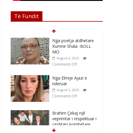
Të Fundit
Nga poetja atdhetare
Kumrie Shala -BOLL
MO
August 6, 2026
Comments Off
Nga Elmije Ajazi e
nderuar
August 5, 2026
Comments Off
Brahim Çekaj njē
veprimtar i respektuar i
çeshtjës kombëtare
August 5, 2026