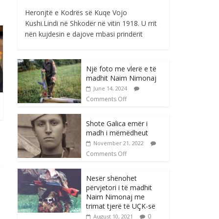
Heronjtë e Kodrës së Kuqe Vojo
Kushi.Lindi në Shkodër në vitin 1918. U rrit
nën kujdesin e dajove mbasi prindërit
Një foto me vlerë e të
madhit Naim Nimonaj
June 14, 2024
Comments Off
Shote Galica emër i
madh i mëmëdheut
November 21, 2022
Comments Off
Nesër shënohet
përvjetori i të madhit
Naim Nimonaj me
trimat tjerë të UÇK-së
0
August 10, 2021