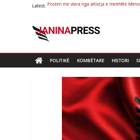
Latest:
Nga poetja atdhetare Kumrie Shala -BOLL M
Nga Elmije Ajazi e nderuar
Brahim Çekaj njē veprimtar i respektuar i çe
Çlirimtari Mentor Mushkolaj nderohet me mir
POLITIKË
KOMBËTARE
HISTORI
S