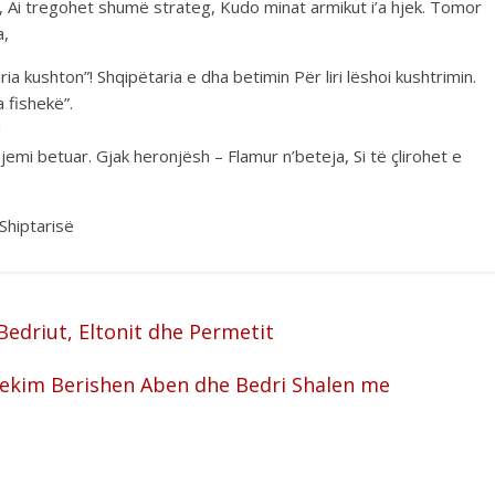
iri, Ai tregohet shumë strateg, Kudo minat armikut i’a hjek. Tomor
a,
ia kushton”! Shqipëtaria e dha betimin Për liri lëshoi kushtrimin.
 fishekë”.
!
emi betuar. Gjak heronjësh – Flamur n’beteja, Si të çlirohet e
 Shiptarisë
Bedriut, Eltonit dhe Permetit
 Bekim Berishen Aben dhe Bedri Shalen me