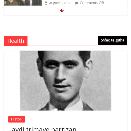
Comments Off
August 5, 2026
Çlirimtari Mentor Mushkolaj nderohet
me mirenjohje nga Xhevdet Qeriqi Dega
e invalidëve në Fushë Kosovë
Health
Shfaq të gjitha
Comments Off
August 4, 2026
Çlirimtari Agron Gërvalla me takime pune
në atdhe të shoqerisë Levizja
Comments Off
August 3, 2026
Postim me vlera nga artistja e mirëfilltë
Mimoza Gjoni
Comments Off
August 6, 2026
Histori
Lavdi trimave partizan