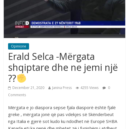
Opinione
Erald Selca -Mërgata
shqiptare dhe ne jemi një
??
December 21, 2020
Janina Press
4255 Views
0
Comments
Mërgata e jo diaspora sepse fjala diasporë është fjalë
greke , mërgata jonë që pas vdekjes së Skënderbeut
nga Italia e gjerë sot kudo ku ndodhet në Europë SHBA
Kanada etj ka qenë dhe mbetet zë i fuqishëm i atdheut