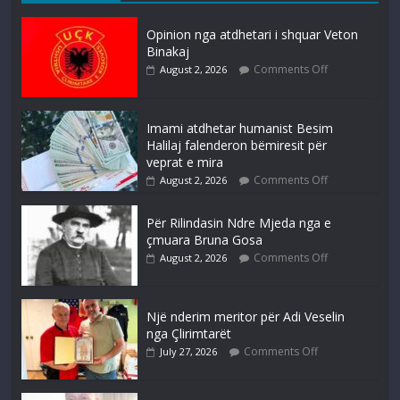
Opinion nga atdhetari i shquar Veton
Binakaj
Comments Off
August 2, 2026
Imami atdhetar humanist Besim
Halilaj falenderon bëmiresit për
veprat e mira
Comments Off
August 2, 2026
Për Rilindasin Ndre Mjeda nga e
çmuara Bruna Gosa
Comments Off
August 2, 2026
Një nderim meritor për Adi Veselin
nga Çlirimtarët
Comments Off
July 27, 2026