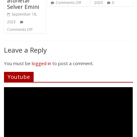
atdhetar
Comments Off
2020
0
Selver Emini
September 18,
2023
Comments Off
Leave a Reply
You must be
logged in
to post a comment.
Youtube