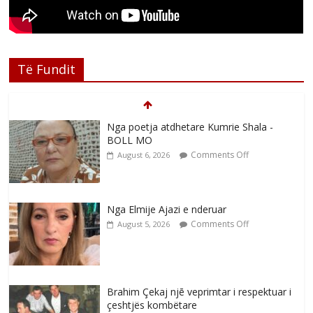
Të Fundit
Nga poetja atdhetare Kumrie Shala -
BOLL MO
Comments Off
August 6, 2026
Nga Elmije Ajazi e nderuar
Comments Off
August 5, 2026
Brahim Çekaj njē veprimtar i respektuar i
çeshtjës kombëtare