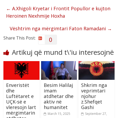
←
A.Xhigoli Kryetar i Frontit Popullor e kujton
Heroinen Nexhmije Hoxha
Vështrim nga mërgimtari Faton Ramadani
→
Share This Post:
0
Artikuj që mund t\'iu interesojnë
Enveristët
Besim Halilaj
Shkrim nga
dhe
imam
veprimtari
Luftëtaret e
atdhetar dhe
njohur
UÇK-së e
aktiv në
z.Shefqet
vleresojn lart
humanitet
Gashi
mërgimtarin
March 15, 2025
September 27,