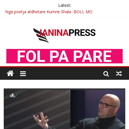
Latest:
Nga poetja atdhetare Kumrie Shala -BOLL MO
Nga Elmije Ajazi e nderuar
Brahim Çekaj njē veprimtar i respektuar i çeshtjës kombëtare
Çlirimtari Mentor Mushkolaj nderohet me mirenjohje nga
Xhevdet Qeriqi Dega e invalidëve në Fushë Kosovë
Postim me vlera nga artistja e mirëfilltë Mimoza Gjoni