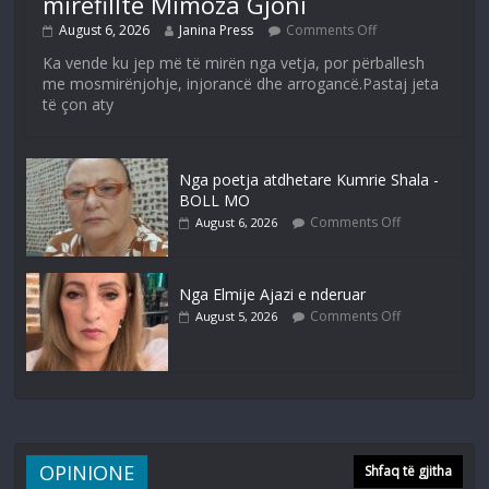
mirëfilltë Mimoza Gjoni
August 6, 2026
Janina Press
Comments Off
Ka vende ku jep më të mirën nga vetja, por përballesh
me mosmirënjohje, injorancë dhe arrogancë.Pastaj jeta
të çon aty
Nga poetja atdhetare Kumrie Shala -
BOLL MO
Comments Off
August 6, 2026
Nga Elmije Ajazi e nderuar
Comments Off
August 5, 2026
OPINIONE
Shfaq të gjitha