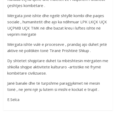
çeshtjes kombëtare .
Mërgata jonë ishte dhe ngelë shtyllë kombi dhe paqes
sociale , humanitetit dhe ajo ka ndihmuar LPK LKÇK UÇK
UÇPMB UÇK TMK në dhe bazat kreu i luftes ishte në
veprim mërgatë
Mërgata ishte vulë e proceseve , prandaj ajo duhet jetë
aktive në politikën tonë Tiranë Prishtinë Shkup .
Dy shtetet shqiptare duhet ta mbështesin mërgaten me
shkolla shqipe aktivitete kultururo -artistike në frymë
kombëtare civilizuese.
Janë banale dhe të turpshme paragjykimet në mesin
tonë , ne jemi një ju lutem si mishi e kockat e trupit .
E.Selca