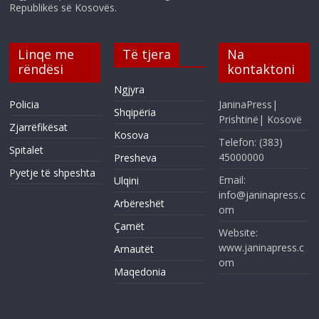
Republikës së Kosovës.
Linqe me
Të tjera
Na
rëndësi
kontaktoni
Ngjyra
Policia
JaninaPress|
Shqipëria
Prishtinë| Kosovë
Zjarrëfikësat
Kosova
Telefon: (383)
Spitalet
45000000
Presheva
Pyetje të shpeshta
Email:
Ulqini
info@janinapress.c
Arbëreshët
om
Çamët
Website:
www.janinapress.c
Arnautët
om
Maqedonia