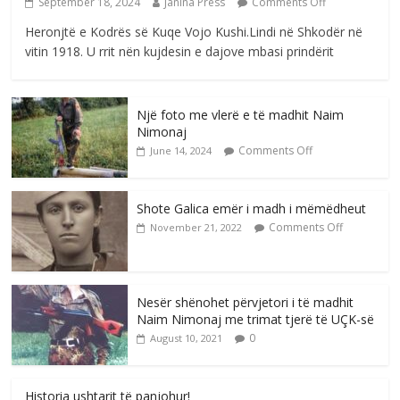
September 18, 2024
Janina Press
Comments Off
Heronjtë e Kodrës së Kuqe Vojo Kushi.Lindi në Shkodër në
vitin 1918. U rrit nën kujdesin e dajove mbasi prindërit
Një foto me vlerë e të madhit Naim
Nimonaj
Comments Off
June 14, 2024
Shote Galica emër i madh i mëmëdheut
Comments Off
November 21, 2022
Nesër shënohet përvjetori i të madhit
Naim Nimonaj me trimat tjerë të UÇK-së
0
August 10, 2021
Historia ushtarit të panjohur!