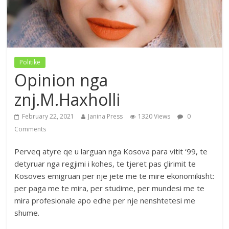
Politikë
Opinion nga
znj.M.Haxholli
February 22, 2021
Janina Press
1320 Views
0
Comments
Perveq atyre qe u larguan nga Kosova para vitit ‘99, te
detyruar nga regjimi i kohes, te tjeret pas çlirimit te
Kosoves emigruan per nje jete me te mire ekonomikisht:
per paga me te mira, per studime, per mundesi me te
mira profesionale apo edhe per nje nenshtetesi me
shume.