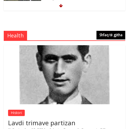
Çlirimtari Mentor Mushkolaj nderohet
me mirenjohje nga Xhevdet Qeriqi Dega
e invalidëve në Fushë Kosovë
Health
Shfaq të gjitha
Comments Off
August 4, 2026
Çlirimtari Agron Gërvalla me takime pune
në atdhe të shoqerisë Levizja
Comments Off
August 3, 2026
Postim me vlera nga artistja e mirëfilltë
Mimoza Gjoni
Comments Off
August 6, 2026
Histori
Lavdi trimave partizan