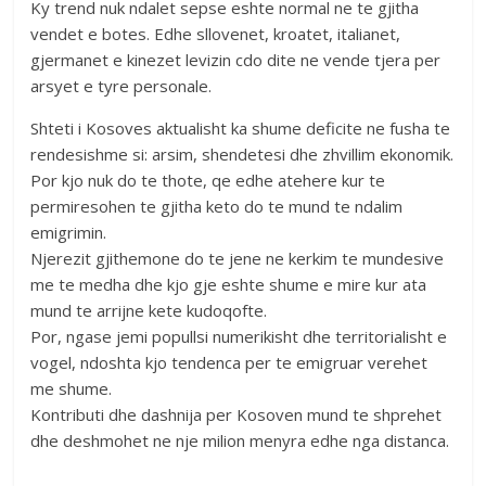
Ky trend nuk ndalet sepse eshte normal ne te gjitha
vendet e botes. Edhe sllovenet, kroatet, italianet,
gjermanet e kinezet levizin cdo dite ne vende tjera per
arsyet e tyre personale.
Shteti i Kosoves aktualisht ka shume deficite ne fusha te
rendesishme si: arsim, shendetesi dhe zhvillim ekonomik.
Por kjo nuk do te thote, qe edhe atehere kur te
permiresohen te gjitha keto do te mund te ndalim
emigrimin.
Njerezit gjithemone do te jene ne kerkim te mundesive
me te medha dhe kjo gje eshte shume e mire kur ata
mund te arrijne kete kudoqofte.
Por, ngase jemi popullsi numerikisht dhe territorialisht e
vogel, ndoshta kjo tendenca per te emigruar verehet
me shume.
Kontributi dhe dashnija per Kosoven mund te shprehet
dhe deshmohet ne nje milion menyra edhe nga distanca.