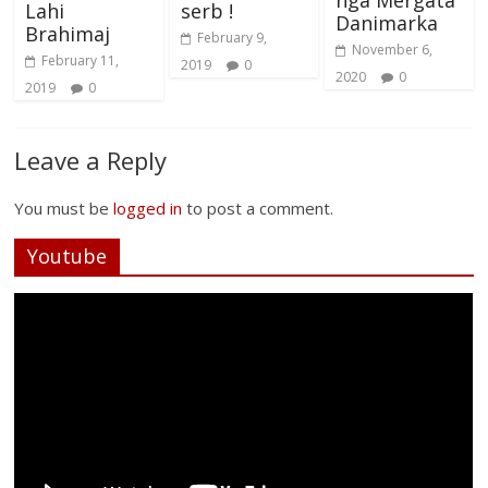
nga Mërgata
Lahi
serb !
Danimarka
Brahimaj
February 9,
November 6,
February 11,
2019
0
2020
0
2019
0
Leave a Reply
You must be
logged in
to post a comment.
Youtube