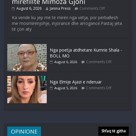
mirëfilltë Mimoza Gjoni
August 6, 2026
Janina Press
Comments Off
Ka vende ku jep më të mirën nga vetja, por përballesh
me mosmirënjohje, injorancë dhe arrogancë.Pastaj jeta
të çon aty
Nga poetja atdhetare Kumrie Shala -
BOLL MO
Comments Off
August 6, 2026
Nga Elmije Ajazi e nderuar
Comments Off
August 5, 2026
OPINIONE
Shfaq të gjitha