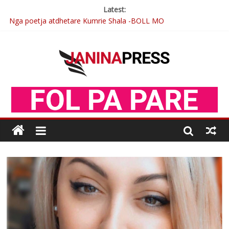
Latest:
Nga poetja atdhetare Kumrie Shala -BOLL MO
Nga Elmije Ajazi e nderuar
Brahim Çekaj njē veprimtar i respektuar i çeshtjës kombëtare
Çlirimtari Mentor Mushkolaj nderohet me mirenjohje nga
Xhevdet Qeriqi Dega e invalidëve në Fushë Kosovë
Postim me vlera nga artistja e mirëfilltë Mimoza Gjoni