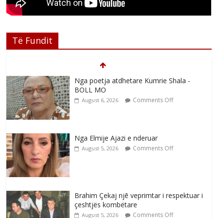
Të Fundit
Nga poetja atdhetare Kumrie Shala -
BOLL MO
Comments Off
August 6, 2026
Nga Elmije Ajazi e nderuar
Comments Off
August 5, 2026
Brahim Çekaj njē veprimtar i respektuar i
çeshtjës kombëtare
Comments Off
August 5, 2026