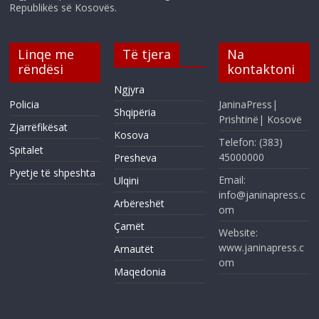
Republikës së Kosovës.
Linqe me
Të tjera
Na
rëndësi
kontaktoni
Ngjyra
Policia
JaninaPress|
Shqipëria
Prishtinë| Kosovë
Zjarrëfikësat
Kosova
Telefon: (383)
Spitalet
45000000
Presheva
Pyetje të shpeshta
Email:
Ulqini
info@janinapress.c
Arbëreshët
om
Çamët
Website:
www.janinapress.c
Arnautët
om
Maqedonia