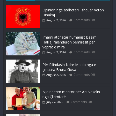
Opinion nga atdhetari i shquar Veton
Binakaj
Comments Off
August 2, 2026
Imami atdhetar humanist Besim
Halilaj falenderon bëmiresit për
veprat e mira
Comments Off
August 2, 2026
Për Rilindasin Ndre Mjeda nga e
çmuara Bruna Gosa
Comments Off
August 2, 2026
Një nderim meritor për Adi Veselin
nga Çlirimtarët
Comments Off
July 27, 2026