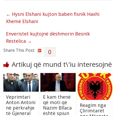
←
Hysni Elshani kujton baben fisnik Haxhi
Xhemë Elshani
Enveristet kujtojnë dëshmorin Besnik
Restelica
→
Share This Post:
0
Artikuj që mund t\'iu interesojnë
Veprimtari
E kam thenë
Anton Antoni
që moti që
Reagim nga
në përkrahje
Nazim Bllaca
Çlirimtarët
të Gjeneral
është spiun