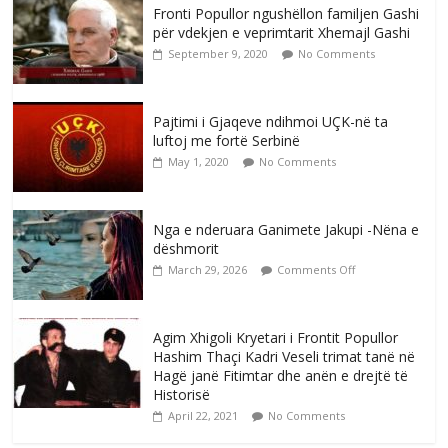
Fronti Popullor ngushëllon familjen Gashi
për vdekjen e veprimtarit Xhemajl Gashi
September 9, 2020
No Comments
Pajtimi i Gjaqeve ndihmoi UÇK-në ta
luftoj me fortë Serbinë
May 1, 2020
No Comments
Nga e nderuara Ganimete Jakupi -Nëna e
dëshmorit
March 29, 2026
Comments Off
Agim Xhigoli Kryetari i Frontit Popullor
Hashim Thaçi Kadri Veseli trimat tanë në
Hagë janë Fitimtar dhe anën e drejtë të
Historisë
April 22, 2021
No Comments