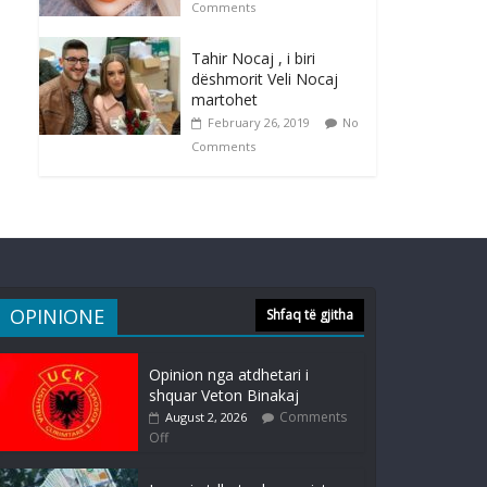
Comments
Tahir Nocaj , i biri
dëshmorit Veli Nocaj
martohet
February 26, 2019
No
Comments
OPINIONE
Shfaq të gjitha
Opinion nga atdhetari i
shquar Veton Binakaj
Comments
August 2, 2026
Off