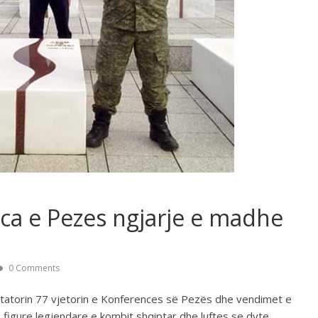
ca e Pezes ngjarje e madhe
0 Comments
 Shtatorin 77 vjetorin e Konferences së Pezës dhe vendimet e
 figure legjendare e kombit shqiptar dhe luftes se dyte