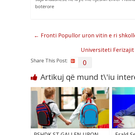
botërore
←
Fronti Popullor uron vitin e ri shkoll
Universiteti Ferizaj
Share This Post:
0
Artikuj që mund t\'iu inte
PSHDK ST.GALLEN URON
Erald S