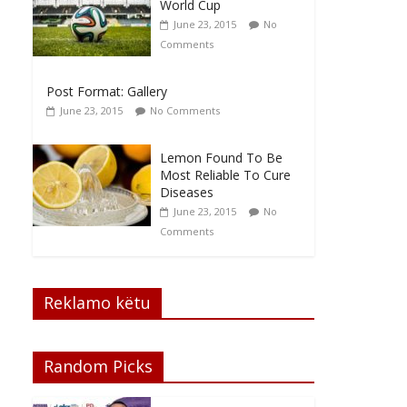
World Cup
June 23, 2015
No
Comments
Post Format: Gallery
June 23, 2015
No Comments
Lemon Found To Be
Most Reliable To Cure
Diseases
June 23, 2015
No
Comments
Reklamo këtu
Random Picks