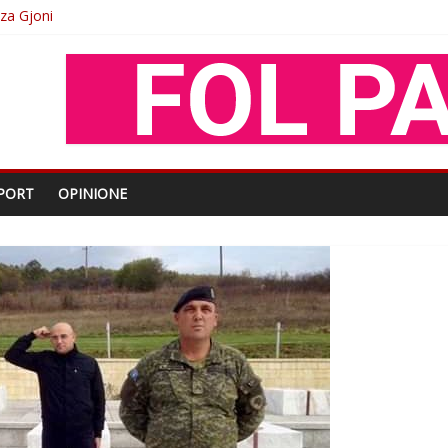
O
shtjës kombëtare
enjohje nga Xhevdet Qeriqi Dega e invalidëve në Fushë Kosovë
PORT
OPINIONE