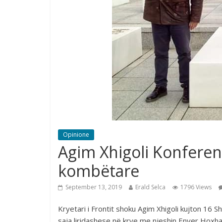
Opinione
Agim Xhigoli Konferen
kombëtare
September 13, 2019
Erald Selca
1796 Views
Kryetari i Frontit shoku Agim Xhigoli kujton 16
saja liridashese në krye me njeshin Enver Hoxha