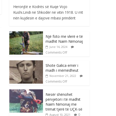
Heronjtë e Kodrës së Kuqe Vojo
Kushi.Lindi në Shkodër në vitin 1918. U rrit
nën kujdesin e dajove mbasi prindërit
Një foto me vlerë e të
madhit Naim Nimonaj
June 14, 2024
Comments Off
Shote Galica emër i
madh i mëmëdheut
November 21, 2022
Comments Off
Nesër shënohet
përvjetori i të madhit
Naim Nimonaj me
trimat tjerë të UÇK-së
0
August 10, 2021