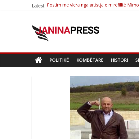
Latest:
Nga poetja atdhetare Kumrie Shala -BOLL M
Nga Elmije Ajazi e nderuar
Brahim Çekaj njē veprimtar i respektuar i çe
Çlirimtari Mentor Mushkolaj nderohet me mir
POLITIKË
KOMBËTARE
HISTORI
S