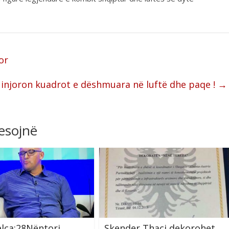
or
it injoron kuadrot e dëshmuara në luftë dhe paqe !
→
resojnë
elca:28Nëntori
Skender Thaçi dekorohet