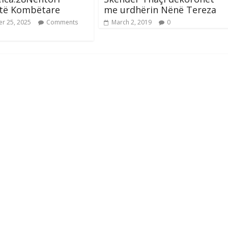
stë Kombëtare
me urdhërin Nënë Tereza
r 25, 2025
Comments
March 2, 2019
0