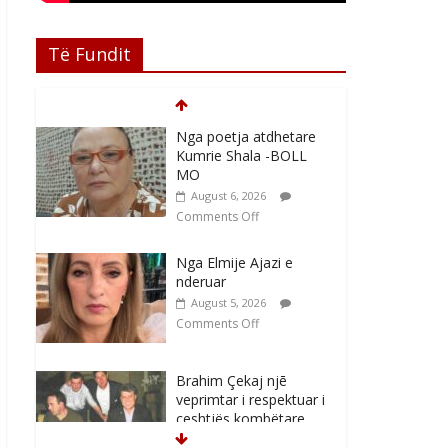
Të Fundit
Nga poetja atdhetare
Kumrie Shala -BOLL
MO
August 6, 2026
Comments Off
Nga Elmije Ajazi e
nderuar
August 5, 2026
Comments Off
Brahim Çekaj njē
veprimtar i respektuar i
çeshtjës kombëtare
August 5, 2026