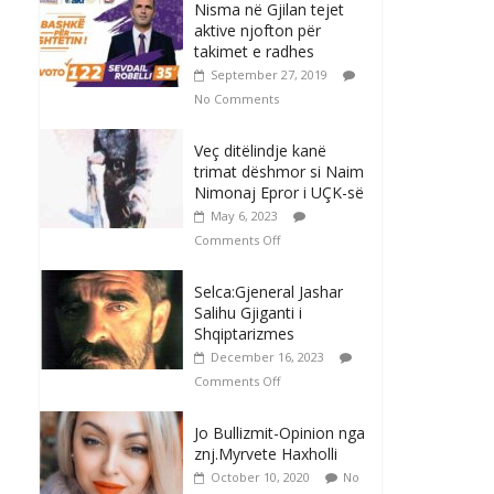
Nisma në Gjilan tejet
aktive njofton për
takimet e radhes
September 27, 2019
No Comments
Veç ditëlindje kanë
trimat dëshmor si Naim
Nimonaj Epror i UÇK-së
May 6, 2023
Comments Off
Selca:Gjeneral Jashar
Salihu Gjiganti i
Shqiptarizmes
December 16, 2023
Comments Off
Jo Bullizmit-Opinion nga
znj.Myrvete Haxholli
October 10, 2020
No