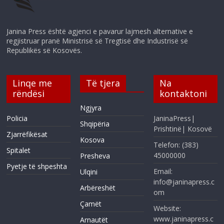
Janina Press është agjenci e pavarur lajmesh alternative e
regjistruar pranë Ministrisë së Tregtisë dhe Industrisë së
Republikës së Kosovës.
Linqe me
Të tjera
Na
rëndësi
kontaktoni
Ngjyra
Policia
JaninaPress|
Shqipëria
Prishtinë| Kosovë
Zjarrëfikësat
Kosova
Telefon: (383)
Spitalet
45000000
Presheva
Pyetje të shpeshta
Email:
Ulqini
info@janinapress.c
Arbëreshët
om
Çamët
Website:
www.janinapress.c
Arnautët