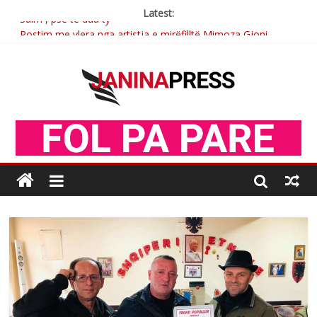
Latest:
Sulm , pse të dua ty
Postim me vlera nga artistja e mirëfilltë Mimoza Gjoni
Nga poetja atdhetare Kumrie Shala -BOLL MO
Nga Elmije Ajazi e nderuar
Brahim Çekaj njē veprimtar i respektuar i çeshtjës kombëtare