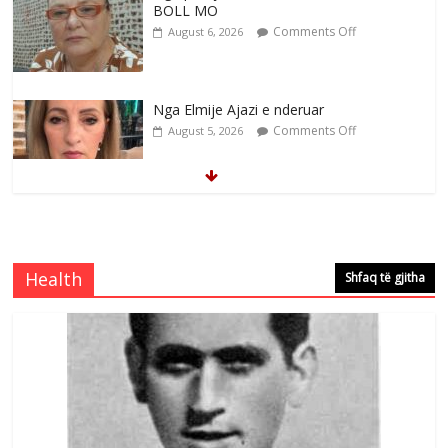
BOLL MO
Comments Off
August 6, 2026
Nga Elmije Ajazi e nderuar
Comments Off
August 5, 2026
Brahim Çekaj njē veprimtar i respektuar i
çeshtjës kombëtare
Comments Off
August 5, 2026
Health
Shfaq të gjitha
Çlirimtari Mentor Mushkolaj nderohet
me mirenjohje nga Xhevdet Qeriqi Dega
e invalidëve në Fushë Kosovë
Comments Off
August 4, 2026