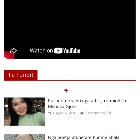
Të Fundit
Postim me vlera nga artistja e mirëfilltë
Mimoza Gjoni
Comments Off
August 6, 2026
Nga poetja atdhetare Kumrie Shala -