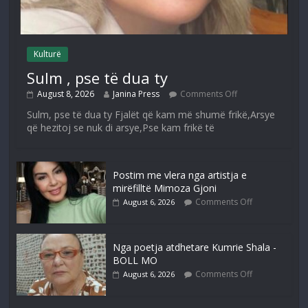
Kulturë
Sulm , pse të dua ty
August 8, 2026
Janina Press
Comments Off
Sulm, pse të dua ty Fjalët që kam më shumë frikë,Arsye
që hezitoj se nuk di arsye,Pse kam frikë të
Postim me vlera nga artistja e
mirëfilltë Mimoza Gjoni
Comments Off
August 6, 2026
Nga poetja atdhetare Kumrie Shala -
BOLL MO
Comments Off
August 6, 2026