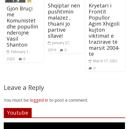
Shqiptar nën
Kryetari i
Gjon Bruçi
pushtimin
Frontit
me
malazez ,
Popullor
Komunistët
thuani jo
Agim Xhigoli
dhe popullin
partive
kujton
nderojnë
sllave!
viktimat e
Vasil
trazirave të
January 27,
Shanton
marsit 2004-
2019
0
February 1,
të
2020
0
March 17, 2021
0
Leave a Reply
You must be
logged in
to post a comment.
Youtube