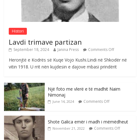
Sulm , pse të dua ty
Comments Off
August 8, 2026
Histori
Lavdi trimave partizan
September 18, 2024
Janina Press
Comments Off
Heronjtë e Kodrës së Kuqe Vojo Kushi.Lindi në Shkodër në
vitin 1918. U rrit nën kujdesin e dajove mbasi prindërit
Një foto me vlerë e të madhit Naim
Nimonaj
Comments Off
June 14, 2024
Shote Galica emër i madh i mëmëdheut
Comments Off
November 21, 2022