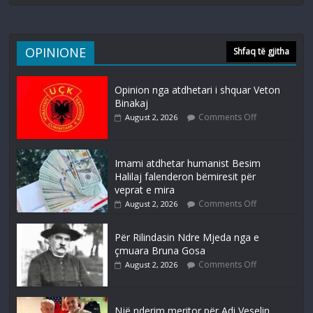
OPINIONE
Shfaq të gjitha
Opinion nga atdhetari i shquar Veton
Binakaj
Comments Off
August 2, 2026
Imami atdhetar humanist Besim
Halilaj falenderon bëmiresit për
veprat e mira
Comments Off
August 2, 2026
Për Rilindasin Ndre Mjeda nga e
çmuara Bruna Gosa
Comments Off
August 2, 2026
Një nderim meritor për Adi Veselin