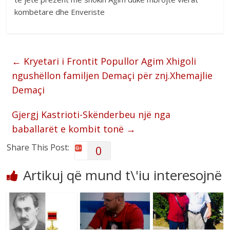
kombëtare dhe Enveriste
←
Kryetari i Frontit Popullor Agim Xhigoli
ngushëllon familjen Demaçi për znj.Xhemajlie
Demaçi
Gjergj Kastrioti-Skënderbeu një nga
baballarët e kombit tonë
→
Share This Post:
0
Artikuj që mund t\'iu interesojnë