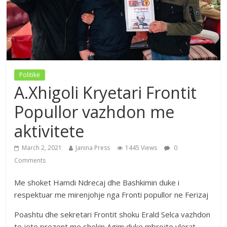
Politikë
A.Xhigoli Kryetari Frontit
Popullor vazhdon me
aktivitete
March 2, 2021
Janina Press
1445 Views
0
Comments
Me shoket Hamdi Ndrecaj dhe Bashkimin duke i
respektuar me mirenjohje nga Fronti popullor ne Ferizaj
Poashtu dhe sekretari Frontit shoku Erald Selca vazhdon
te jete prezent me shokin Agim duke mbrojte vlerat