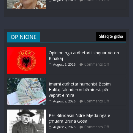
OPINIONE
Shfaq të gjitha
Opinion nga atdhetari i shquar Veton
Binakaj
Comments Off
August 2, 2026
Imami atdhetar humanist Besim
Halilaj falenderon bëmiresit për
veprat e mira
Comments Off
August 2, 2026
Për Rilindasin Ndre Mjeda nga e
çmuara Bruna Gosa
Comments Off
August 2, 2026