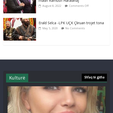
madh Ramush Haradinaj
August 8, 2022
Comments Off
Erald Selca -LPK UÇK Çliruan trojet tona
May 5, 2020
No Comments
Kulturë
Shfaq të gjitha