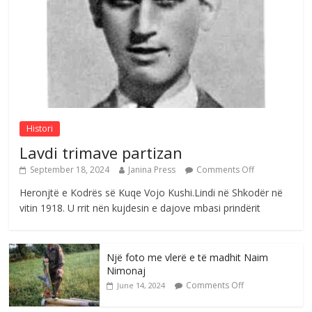
me mirenjohje nga Xhevdet Qeriqi Dega
e invalidëve në Fushë Kosovë
Comments Off
August 4, 2026
Sulm , pse të dua ty
Comments Off
August 8, 2026
Histori
Lavdi trimave partizan
September 18, 2024
Janina Press
Comments Off
Heronjtë e Kodrës së Kuqe Vojo Kushi.Lindi në Shkodër në
vitin 1918. U rrit nën kujdesin e dajove mbasi prindërit
Një foto me vlerë e të madhit Naim
Nimonaj
Comments Off
June 14, 2024