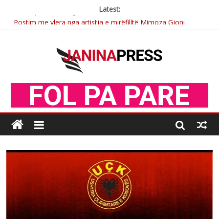
Latest:
Postim me vlera nga artistja e mirëfilltë Mimoza Gjoni
Nga poetja atdhetare Kumrie Shala -BOLL MO
Nga Elmije Ajazi e nderuar
Brahim Çekaj njē veprimtar i respektuar i çeshtjës kombëtare
Sulm , pse të dua ty