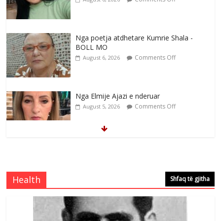
Nga poetja atdhetare Kumrie Shala -
BOLL MO
Comments Off
August 6, 2026
Nga Elmije Ajazi e nderuar
Comments Off
August 5, 2026
Brahim Çekaj njē veprimtar i respektuar i
çeshtjës kombëtare
Comments Off
August 5, 2026
Health
Shfaq të gjitha
Çlirimtari Mentor Mushkolaj nderohet