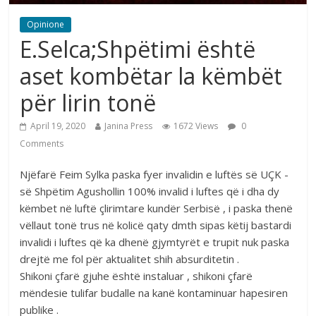
Opinione
E.Selca;Shpëtimi është
aset kombëtar la këmbët
për lirin tonë
April 19, 2020
Janina Press
1672 Views
0
Comments
Njëfarë Feim Sylka paska fyer invalidin e luftës së UÇK -
së Shpëtim Agushollin 100% invalid i luftes që i dha dy
këmbet në luftë çlirimtare kundër Serbisë , i paska thenë
vëllaut tonë trus në kolicë qaty dmth sipas këtij bastardi
invalidi i luftes që ka dhenë gjymtyrët e trupit nuk paska
drejtë me fol për aktualitet shih absurditetin .
Shikoni çfarë gjuhe është instaluar , shikoni çfarë
mëndesie tulifar budalle na kanë kontaminuar hapesiren
publike .