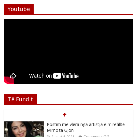
Youtube
Të Fundit
Postim me vlera nga artistja e mirëfilltë
Mimoza Gjoni
Comments Off
August 6, 2026