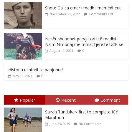
Shote Galica emër i madh i mëmëdheut
Comments Off
November 21, 2022
Nesër shënohet përvjetori i të madhit
Naim Nimonaj me trimat tjerë të UÇK-së
0
August 10, 2021
Historia ushtarit të panjohur!
0
May 18, 2021
Popular
Recent
Comment
Sairah Tundukar- first to complete ICY
Marathon
June 23, 2015
No Comments