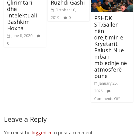
Çlirimtari
Ruzhdi Gashi
dhe
October 10,
intelektuali
PSHDK
2019
0
Bashkim
ST.Gallen
Hoxha
nën
June 8, 2020
drejtimin e
Kryetarit
0
Palush Nue
mban
mbledhje në
atmosferë
pune
January 25,
2025
Comments Off
Leave a Reply
You must be
logged in
to post a comment.