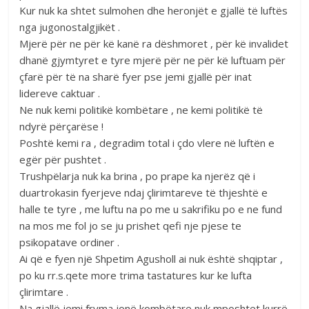
Kur nuk ka shtet sulmohen dhe heronjët e gjallë të luftës
nga jugonostalgjikët .
Mjerë për ne për kë kanë ra dëshmoret , për kë invalidet
dhanë gjymtyret e tyre mjerë për ne për kë luftuam për
çfarë për të na sharë fyer pse jemi gjallë për inat
lidereve caktuar .
Ne nuk kemi politikë kombëtare , ne kemi politikë të
ndyrë përçarëse !
Poshtë kemi ra , degradim total i çdo vlere në luftën e
egër për pushtet .
Trushpëlarja nuk ka brina , po prape ka njerëz që i
duartrokasin fyerjeve ndaj çlirimtareve të thjeshtë e
halle te tyre , me luftu na po me u sakrifiku po e ne fund
na mos me fol jo se ju prishet qefi nje pjese te
psikopatave ordiner .
Ai që e fyen një Shpetim Agusholl ai nuk është shqiptar ,
po ku rr.s.qete more trima tastatures kur ke lufta
çlirimtare .
Na gjallë jemi fryma jonë kombëtare nuk mposhtet kurrë