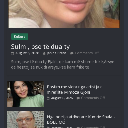
Kulturë
Sulm , pse të dua ty
August 8, 2026
Janina Press
Comments Off
Sulm, pse të dua ty Fjalët që kam më shumë frikë,Arsye
që hezitoj se nuk di arsye,Pse kam frikë të
Postim me vlera nga artistja e
mirëfilltë Mimoza Gjoni
Comments Off
August 6, 2026
Nga poetja atdhetare Kumrie Shala -
BOLL MO
Comments Off
August 6, 2026