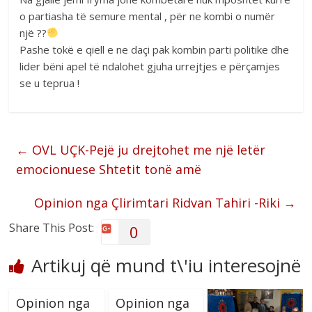
o partiasha të semure mental , për ne kombi o numër
një ??
Pashe tokë e qiell e ne daçi pak kombin parti politike dhe
lider bëni apel të ndalohet gjuha urrejtjes e përçamjes
se u teprua !
←
OVL UÇK-Pejë ju drejtohet me një letër
emocionuese Shtetit tonë amë
Opinion nga Çlirimtari Ridvan Tahiri -Riki
→
Share This Post:
0
Artikuj që mund t\'iu interesojnë
Opinion nga
Opinion nga