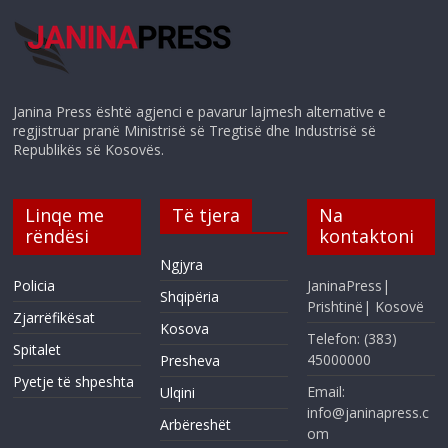
Janina Press është agjenci e pavarur lajmesh alternative e
regjistruar pranë Ministrisë së Tregtisë dhe Industrisë së
Republikës së Kosovës.
Linqe me
Të tjera
Na
rëndësi
kontaktoni
Ngjyra
Policia
JaninaPress|
Shqipëria
Prishtinë| Kosovë
Zjarrëfikësat
Kosova
Telefon: (383)
Spitalet
45000000
Presheva
Pyetje të shpeshta
Email:
Ulqini
info@janinapress.c
Arbëreshët
om