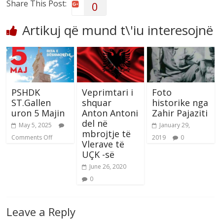
Share This Post:
0
Artikuj që mund t\'iu interesojnë
PSHDK
Veprimtari i
Foto
ST.Gallen
shquar
historike nga
uron 5 Majin
Anton Antoni
Zahir Pajaziti
del në
May 5, 2025
January 29,
mbrojtje të
Comments Off
2019
0
Vlerave të
UÇK -së
June 26, 2020
0
Leave a Reply