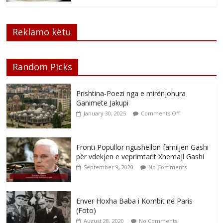
Reklamo këtu
Random Picks
Prishtina-Poezi nga e mirënjohura
Ganimete Jakupi
January 30, 2025
Comments Off
Fronti Popullor ngushëllon familjen Gashi
për vdekjen e veprimtarit Xhemajl Gashi
September 9, 2020
No Comments
Enver Hoxha Baba i Kombit në Paris
(Foto)
August 28, 2020
No Comments