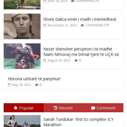
Comments Off
June 14, 2024
Shote Galica emër i madh i mëmëdheut
Comments Off
November 21, 2022
Nesër shënohet përvjetori i të madhit
Naim Nimonaj me trimat tjerë të UÇK-së
0
August 10, 2021
Historia ushtarit të panjohur!
0
May 18, 2021
Popular
Recent
Comment
Sairah Tundukar- first to complete ICY
Marathon