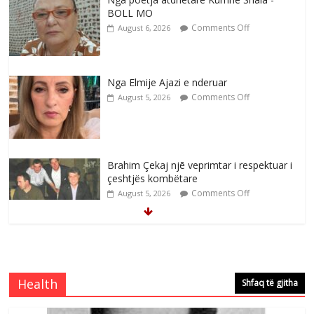
BOLL MO
Comments Off
August 6, 2026
Nga Elmije Ajazi e nderuar
Comments Off
August 5, 2026
Brahim Çekaj njē veprimtar i respektuar i
çeshtjës kombëtare
Comments Off
August 5, 2026
Çlirimtari Mentor Mushkolaj nderohet
me mirenjohje nga Xhevdet Qeriqi Dega
e invalidëve në Fushë Kosovë
Health
Shfaq të gjitha
Comments Off
August 4, 2026