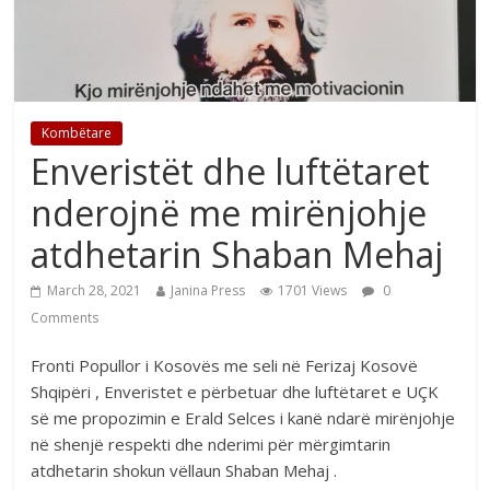
Kombëtare
Enveristët dhe luftëtaret
nderojnë me mirënjohje
atdhetarin Shaban Mehaj
March 28, 2021
Janina Press
1701 Views
0
Comments
Fronti Popullor i Kosovës me seli në Ferizaj Kosovë
Shqipëri , Enveristet e përbetuar dhe luftëtaret e UÇK
së me propozimin e Erald Selces i kanë ndarë mirënjohje
në shenjë respekti dhe nderimi për mërgimtarin
atdhetarin shokun vëllaun Shaban Mehaj .