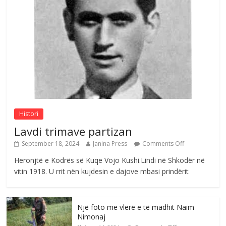
Çlirimtari Agron Gërvalla me takime pune
në atdhe të shoqerisë Levizja
Comments Off
August 3, 2026
Postim me vlera nga artistja e mirëfilltë
Mimoza Gjoni
Comments Off
August 6, 2026
Histori
Lavdi trimave partizan
September 18, 2024
Janina Press
Comments Off
Heronjtë e Kodrës së Kuqe Vojo Kushi.Lindi në Shkodër në
vitin 1918. U rrit nën kujdesin e dajove mbasi prindërit
Një foto me vlerë e të madhit Naim
Nimonaj