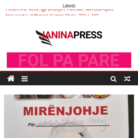
Latest:
Postim me vlera nga artistja e mirëfilltë Mimoza Gjoni
Nga poetja atdhetare Kumrie Shala -BOLL MO
Nga Elmije Ajazi e nderuar
Brahim Çekaj njē veprimtar i respektuar i çeshtjës kombëtare
Çlirimtari Mentor Mushkolaj nderohet me mirenjohje nga
Xhevdet Qeriqi Dega e invalidëve në Fushë Kosovë