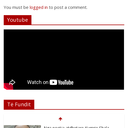
You must be
logged in
to post a comment.
Youtube
Të Fundit
Nga poetja atdhetare Kumrie Shala -