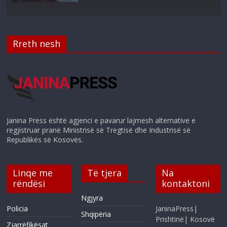
Rreth nesh
Janina Press është agjenci e pavarur lajmesh alternative e
regjistruar pranë Ministrisë së Tregtisë dhe Industrisë së
Republikës së Kosovës.
Linqe me
Të tjera
Na
rëndësi
kontaktoni
Ngjyra
Policia
JaninaPress|
Shqipëria
Prishtinë| Kosovë
Zjarrëfikësat