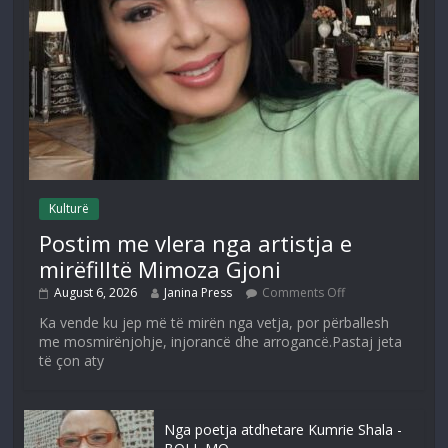
Kulturë
Postim me vlera nga artistja e
mirëfilltë Mimoza Gjoni
August 6, 2026
Janina Press
Comments Off
Ka vende ku jep më të mirën nga vetja, por përballesh
me mosmirënjohje, injorancë dhe arrogancë.Pastaj jeta
të çon aty
Nga poetja atdhetare Kumrie Shala -