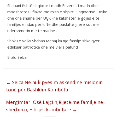
Shabani është shqiptar i madh Enverist i madh dhe
mbështetes i flakte me mish e shpirt i Shqipërisë Etnike
dhe dha shumë për UÇK -në kafshaten e gojes e te
familjes e ndau për lufte dhe paslufte gjerë sot me
ndershmerin me te madhe .
Shoku e vëllai Shaban Mehaj ka nje familje shkelqyer
edukuar patriotike dhe me vlera pafund
Erald Selca
←
Selca:Ne nuk pyesim askënd në misionin
tonë për Bashkim Kombëtar
Mërgimtari Osë Lajçi një jetë me familje në
shërbim çeshtjes kombëtare
→