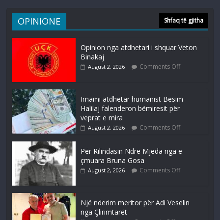
OPINIONE
Shfaq të gjitha
Opinion nga atdhetari i shquar Veton
Binakaj
Comments Off
August 2, 2026
Imami atdhetar humanist Besim
Halilaj falenderon bëmiresit për
veprat e mira
Comments Off
August 2, 2026
Për Rilindasin Ndre Mjeda nga e
çmuara Bruna Gosa
Comments Off
August 2, 2026
Një nderim meritor për Adi Veselin
nga Çlirimtarët