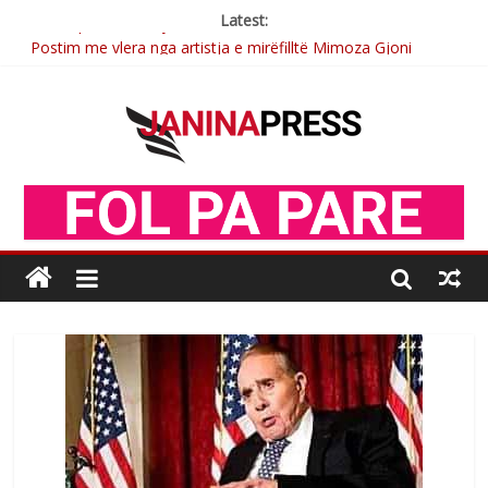
Latest:
Postim me vlera nga artistja e mirëfilltë Mimoza Gjoni
Nga poetja atdhetare Kumrie Shala -BOLL MO
Nga Elmije Ajazi e nderuar
Brahim Çekaj njē veprimtar i respektuar i çeshtjës kombëtare
Sulm , pse të dua ty