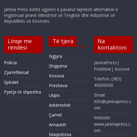
Janina Press është agjenci e pavarur lajmesh alternative e
regjistruar pranë Ministrisë së Tregtisë dhe Industrisë së
Republikës së Kosovës.
Linqe me
Të tjera
Na
rëndësi
kontaktoni
Ngjyra
Policia
JaninaPress|
Shqipëria
Prishtinë| Kosovë
Zjarrëfikësat
Kosova
Telefon: (383)
Spitalet
45000000
Presheva
Pyetje të shpeshta
Email:
Ulqini
info@janinapress.c
Arbëreshët
om
Çamët
Website:
www.janinapress.c
Arnautët
om
Maqedonia