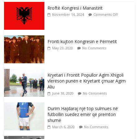
Rroftë Kongresi i Manastirit
November 14, 2024
Comments Off
Fronti kujton Kongresin e Përmetit
May 23, 2020
No Comments
Kryetari i Frontit Popullor Agim Xhigoli
vlerëson punën e Kryetarit çmuar Agim
Aliu
June 18, 2020
No Comments
Durim Hajdaraj një top sulmues në
futbollin suedez emër që premton
shumë
March 6, 2020
No Comments