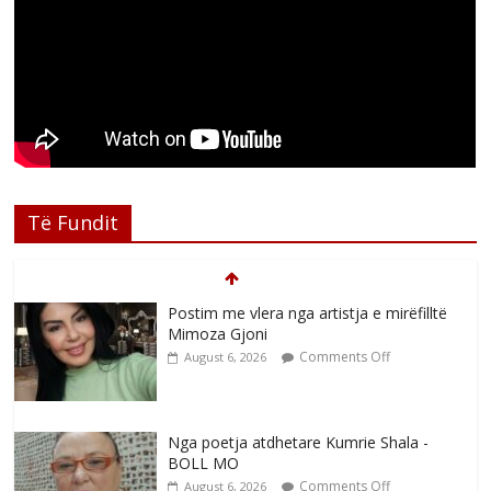
Të Fundit
Postim me vlera nga artistja e mirëfilltë
Mimoza Gjoni
Comments Off
August 6, 2026
Nga poetja atdhetare Kumrie Shala -
BOLL MO
Comments Off
August 6, 2026