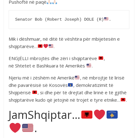
Pushoftë në paqë
Senator Bob (Robert Joseph) DOLE (R)
.
Mik i dëshmuar, në ditë të vështira për mbijetesën e
shqiptarëve…
.
ENGJËLLI mbrojtës dhe zëri i shqiptarëve
,
në Shtetet e Bashkuara të Amerikës
.
Njeriu më i zëshëm në Amerikë
, në mbrojtje të lirisë
dhe pavarësisë së Kosovës
, demokratizimit të
Shqipërisë
, si dhe për të drejtat dhe lirinë e të gjithë
shqiptarëve kudo që jetojnë në trojet e tyre etnike…
.
JamShqiptar…
.