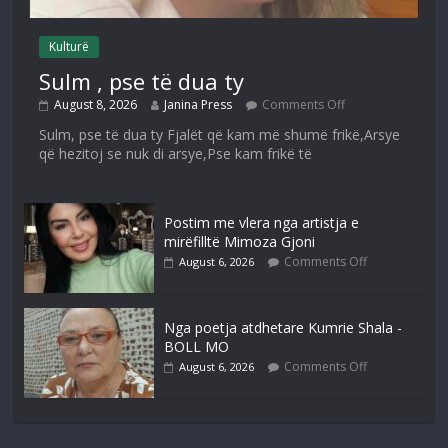
Kulturë
Sulm , pse të dua ty
August 8, 2026
Janina Press
Comments Off
Sulm, pse të dua ty Fjalët që kam më shumë frikë,Arsye
që hezitoj se nuk di arsye,Pse kam frikë të
Postim me vlera nga artistja e
mirëfilltë Mimoza Gjoni
Comments Off
August 6, 2026
Nga poetja atdhetare Kumrie Shala -
BOLL MO
Comments Off
August 6, 2026