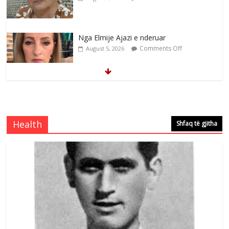
Nga Elmije Ajazi e nderuar
Comments Off
August 5, 2026
Brahim Çekaj njē veprimtar i respektuar i
çeshtjës kombëtare
Comments Off
August 5, 2026
Health
Shfaq të gjitha
Çlirimtari Mentor Mushkolaj nderohet
me mirenjohje nga Xhevdet Qeriqi Dega
e invalidëve në Fushë Kosovë
Comments Off
August 4, 2026
Sulm , pse të dua ty