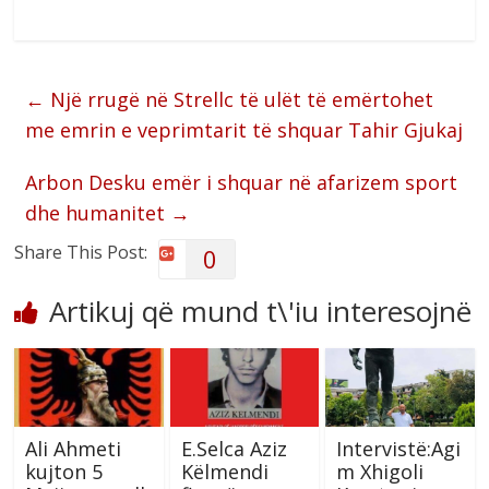
←
Një rrugë në Strellc të ulët të emërtohet
me emrin e veprimtarit të shquar Tahir Gjukaj
Arbon Desku emër i shquar në afarizem sport
dhe humanitet
→
Share This Post:
0
Artikuj që mund t\'iu interesojnë
Ali Ahmeti
E.Selca Aziz
Intervistë:Agi
kujton 5
Këlmendi
m Xhigoli