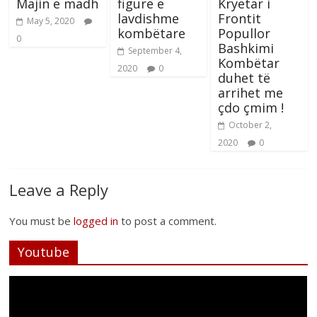
Majin e madh
figurë e
Kryetar i
lavdishme
Frontit
May 5, 2020
kombëtare
Popullor
0
Bashkimi
September 4,
Kombëtar
2020
0
duhet të
arrihet me
çdo çmim !
October 2,
2020
0
Leave a Reply
You must be
logged in
to post a comment.
Youtube