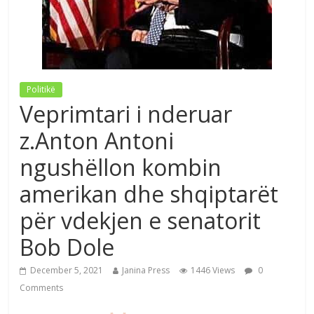
Politikë
Veprimtari i nderuar
z.Anton Antoni
ngushëllon kombin
amerikan dhe shqiptarët
për vdekjen e senatorit
Bob Dole
December 5, 2021
Janina Press
1446 Views
0
Comments