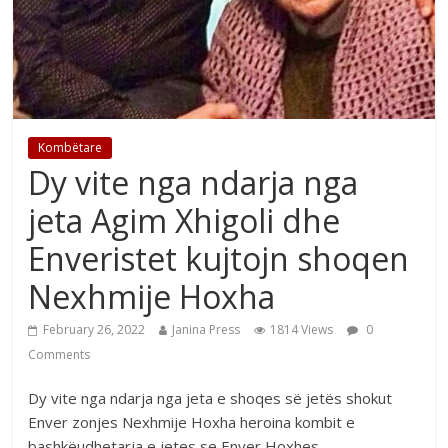
Kombëtare
Dy vite nga ndarja nga
jeta Agim Xhigoli dhe
Enveristet kujtojn shoqen
Nexhmije Hoxha
February 26, 2022
Janina Press
1814 Views
0
Comments
Dy vite nga ndarja nga jeta e shoqes së jetës shokut
Enver zonjes Nexhmije Hoxha heroina kombit e
bashkëudhetarja e jetes se Enver Hoxhes