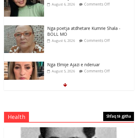
Comments Off
August 6, 2026
Nga poetja atdhetare Kumrie Shala -
BOLL MO
Comments Off
August 6, 2026
Nga Elmije Ajazi e nderuar
Comments Off
August 5, 2026
Brahim Çekaj njē veprimtar i respektuar i
çeshtjës kombëtare
Comments Off
August 5, 2026
Health
Shfaq të gjitha
Çlirimtari Mentor Mushkolaj nderohet