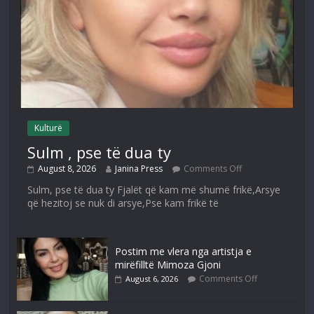
Kulturë
Sulm , pse të dua ty
August 8, 2026
Janina Press
Comments Off
Sulm, pse të dua ty Fjalët që kam më shumë frikë,Arsye
që hezitoj se nuk di arsye,Pse kam frikë të
Postim me vlera nga artistja e
mirëfilltë Mimoza Gjoni
Comments Off
August 6, 2026