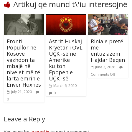
Artikuj që mund t\'iu interesojnë
Fronti
Astrit Huskaj
Rinia e pretë
Popullor në
Kryetar i OVL
me
Kosovë
UÇK -së në
entuziazem
vazhdon ta
Amerikë
Hajdar Beqen
mbajë në
kujton
June 2, 2026
nivelet më të
Epopen e
Comments Off
larta emrin e
UÇK -së
Enver Hoxhes
March 6, 2020
July 21, 2020
0
0
Leave a Reply
You must be
logged in
to post a comment.