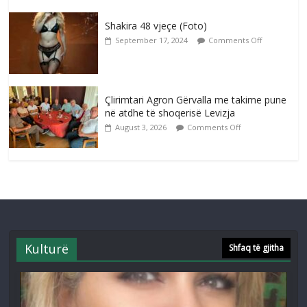
Shakira 48 vjeçe (Foto)
September 17, 2024
Comments Off
Çlirimtari Agron Gërvalla me takime pune
në atdhe të shoqerisë Levizja
August 3, 2026
Comments Off
Kulturë
Shfaq të gjitha