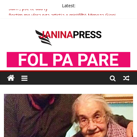
Latest:
Sulm , pse të dua ty
Postim me vlera nga artistja e mirëfilltë Mimoza Gjoni
Nga poetja atdhetare Kumrie Shala -BOLL MO
Nga Elmije Ajazi e nderuar
Brahim Çekaj njē veprimtar i respektuar i çeshtjës kombëtare