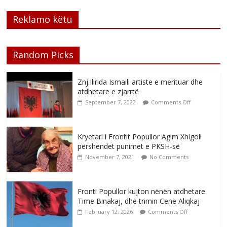
Reklamo këtu
Random Picks
Znj.Ilirida Ismaili artiste e merituar dhe
atdhetare e zjarrtë
September 7, 2022
Comments Off
Kryetari i Frontit Popullor Agim Xhigoli
përshendet punimet e PKSH-së
November 7, 2021
No Comments
Fronti Popullor kujton nënën atdhetare
Time Binakaj, dhe trimin Cenë Aliqkaj
February 12, 2026
Comments Off