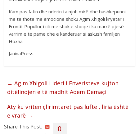
Kam pas fatin dhe nderin ta njoh mirë dhe bashkëpunoi
me të thotë me emocione shoku Agim Xhigoli kryetar i
Frontit Popullor i cili me shok e shoqe i ka marrë pjesë
varrim e te pame dhe e kanderuar si askush familjen
Hoxha
JaninaPress
←
Agim Xhigoli Lideri i Enveristeve kujton
ditëlindjen e të madhit Adem Demaçi
Aty ku vriten çlirimtarët pas lufte , liria është
e vrarë
→
Share This Post:
0