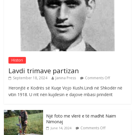
me mirenjohje nga Xhevdet Qeriqi Dega
e invalidëve në Fushë Kosovë
Comments Off
August 4, 2026
Sulm , pse të dua ty
Comments Off
August 8, 2026
Histori
Lavdi trimave partizan
September 18, 2024
Janina Press
Comments Off
Heronjtë e Kodrës së Kuqe Vojo Kushi.Lindi në Shkodër në
vitin 1918. U rrit nën kujdesin e dajove mbasi prindërit
Një foto me vlerë e të madhit Naim
Nimonaj
Comments Off
June 14, 2024