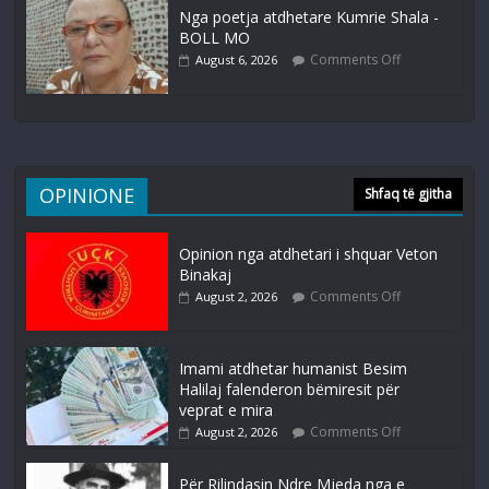
Nga poetja atdhetare Kumrie Shala -
BOLL MO
Comments Off
August 6, 2026
OPINIONE
Shfaq të gjitha
Opinion nga atdhetari i shquar Veton
Binakaj
Comments Off
August 2, 2026
Imami atdhetar humanist Besim
Halilaj falenderon bëmiresit për
veprat e mira
Comments Off
August 2, 2026
Për Rilindasin Ndre Mjeda nga e