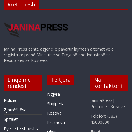
Rreth nesh
Janina Press është agjenci e pavarur lajmesh alternative e
regjistruar pranë Ministrisë së Tregtisë dhe Industrisë së
Republikës së Kosovës.
Linqe me
Të tjera
Na
rëndësi
kontaktoni
Ngjyra
Policia
JaninaPress|
Shqipëria
Prishtinë| Kosovë
Zjarrëfikësat
Kosova
Telefon: (383)
Spitalet
45000000
Presheva
Pyetje të shpeshta
Email:
Ulqini