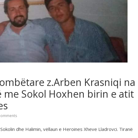
 kombëtare z.Arben Krasniqi na
rë me Sokol Hoxhen birin e atit
es
Comments
Sokolin dhe Halimin, vëllaun e Heroines Xheve Lladrovci. Tiranë