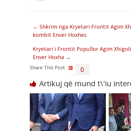
←
Shkrim nga Kryetari Frontit Agim Xhi
kombit Enver Hoxhes
Kryetari i Frontit Popullor Agim Xhigol
Enver Hoxha
→
Share This Post:
0
Artikuj që mund t\'iu inte