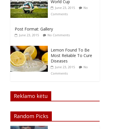
World Cup
June 23, 2015
No
Comments
Post Format: Gallery
June 23, 2015
No Comments
Lemon Found To Be
Most Reliable To Cure
Diseases
June 23, 2015
No
Comments
Reklamo këtu
Random Picks