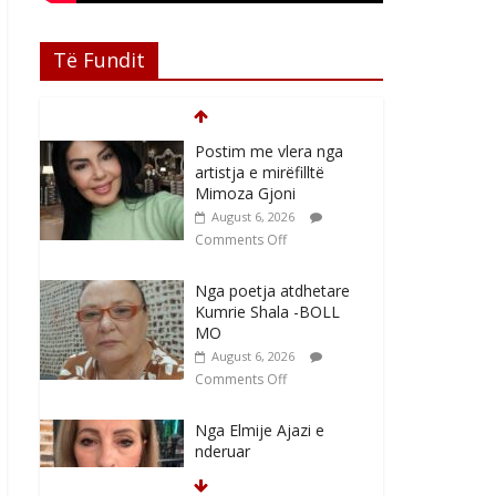
Të Fundit
Postim me vlera nga
artistja e mirëfilltë
Mimoza Gjoni
August 6, 2026
Comments Off
Nga poetja atdhetare
Kumrie Shala -BOLL
MO
August 6, 2026
Comments Off
Nga Elmije Ajazi e
nderuar
August 5, 2026