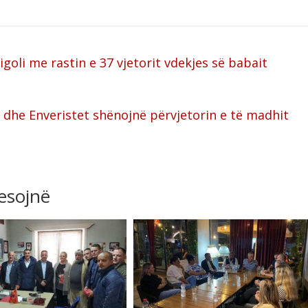
goli me rastin e 37 vjetorit vdekjes së babait
i dhe Enveristet shënojnë përvjetorin e të madhit
resojnë