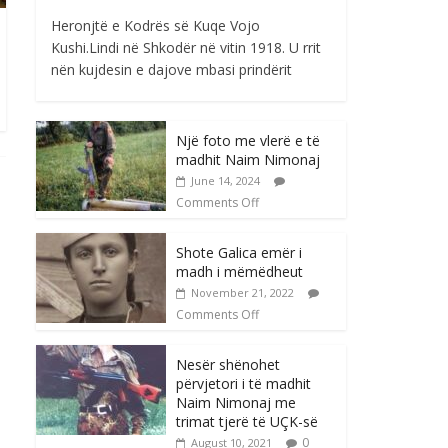
Heronjtë e Kodrës së Kuqe Vojo
Kushi.Lindi në Shkodër në vitin 1918. U rrit
nën kujdesin e dajove mbasi prindërit
Një foto me vlerë e të
madhit Naim Nimonaj
June 14, 2024
Comments Off
Shote Galica emër i
madh i mëmëdheut
November 21, 2022
Comments Off
Nesër shënohet
përvjetori i të madhit
Naim Nimonaj me
trimat tjerë të UÇK-së
0
August 10, 2021