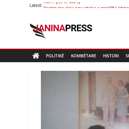
Latest:
Postim me vlera nga artistja e mirëfilltë Mim
Nga poetja atdhetare Kumrie Shala -BOLL M
Nga Elmije Ajazi e nderuar
Brahim Çekaj njē veprimtar i respektuar i çe
Sulm , pse të dua ty
POLITIKË
KOMBËTARE
HISTORI
S