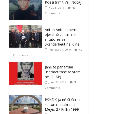
Poezi trimit Veli Nocaj
May 8, 2019
No
Comments
Anton Antoni merrë
pjesë në zbulimin e
shtatores së
Skënderbeut në Klinë
February 1, 2019
No
Comments
Janë të paharruar
ushtaret tanë të vrarë
në ish APJ
June 10, 2022
No
Comments
PSHDK-ja në St.Gallen
kujton masakrën e
Mejës 27 Prillin 1999