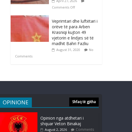
April 27, 2026
Comments Off
Veprimtari dhe luftëtari i
orëve të para Arben
Krasniqi kujton 49
vjetorin e lindjes së të
madhit Bahri Fazliu
August 31, 2020
No
Comments
OPINIONE
Shfaq të gjitha
Opinion nga atdhetari i
shquar Veton Binakaj
Comments
August 2, 2026