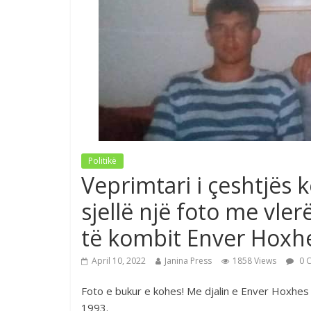
Politikë
Veprimtari i çeshtjës
sjellë një foto me vle
të kombit Enver Hoxh
April 10, 2022
Janina Press
1858 Views
0 
Foto e bukur e kohes! Me djalin e Enver Hoxhes 
1993.