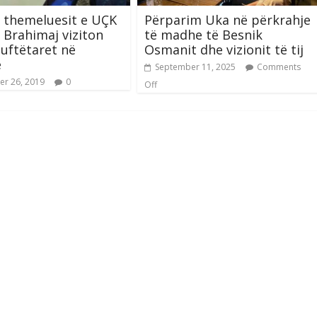
 themeluesit e UÇK
Përparim Uka në përkrahje
i Brahimaj viziton
të madhe të Besnik
uftëtaret në
Osmanit dhe vizionit të tij
ë
September 11, 2025
Comments
r 26, 2019
0
Off