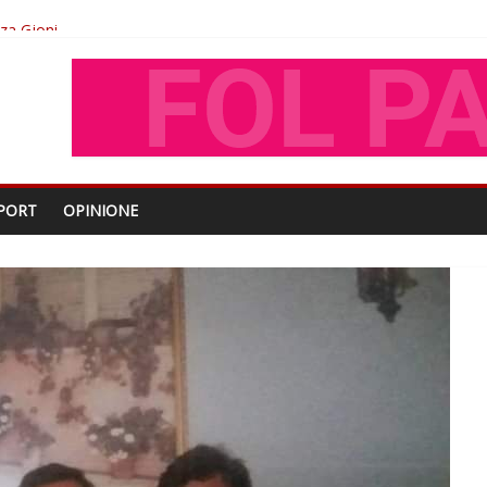
oza Gjoni
O
shtjës kombëtare
PORT
OPINIONE