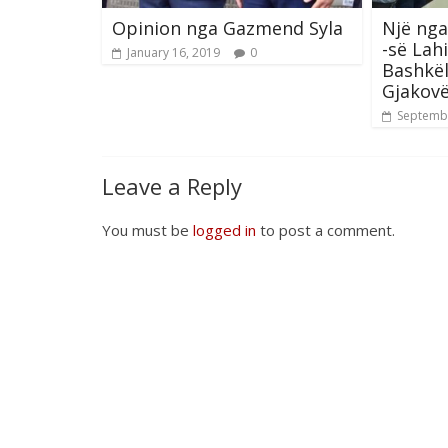
Opinion nga Gazmend Syla
Një nga
-së Lah
January 16, 2019
0
Bashkël
Gjakov
Septembe
Leave a Reply
You must be
logged in
to post a comment.