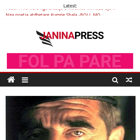
Latest:
Nga poetja atdhetare Kumrie Shala -BOLL MO
Nga Elmije Ajazi e nderuar
Brahim Çekaj njē veprimtar i respektuar i çeshtjës kombëtare
Çlirimtari Mentor Mushkolaj nderohet me mirenjohje nga
Xhevdet Qeriqi Dega e invalidëve në Fushë Kosovë
Postim me vlera nga artistja e mirëfilltë Mimoza Gjoni