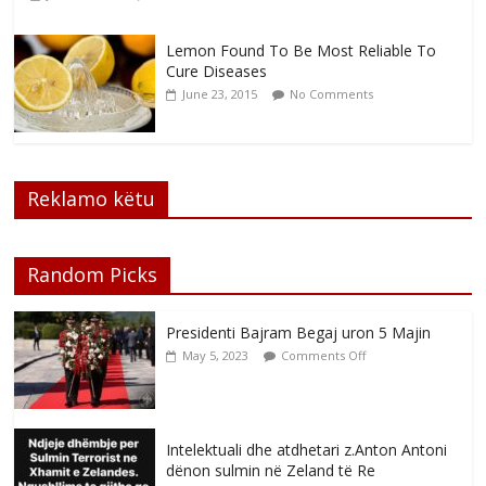
Lemon Found To Be Most Reliable To
Cure Diseases
June 23, 2015
No Comments
Reklamo këtu
Random Picks
Presidenti Bajram Begaj uron 5 Majin
May 5, 2023
Comments Off
Intelektuali dhe atdhetari z.Anton Antoni
dënon sulmin në Zeland të Re