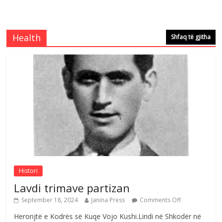
Çlirimtari Mentor Mushkolaj nderohet
me mirenjohje nga Xhevdet Qeriqi Dega
e invalidëve në Fushë Kosovë
Health
Shfaq të gjitha
Comments Off
August 4, 2026
Çlirimtari Agron Gërvalla me takime pune
në atdhe të shoqerisë Levizja
Comments Off
August 3, 2026
Postim me vlera nga artistja e mirëfilltë
Mimoza Gjoni
Comments Off
August 6, 2026
Histori
Lavdi trimave partizan
September 18, 2024
Janina Press
Comments Off
Heronjtë e Kodrës së Kuqe Vojo Kushi.Lindi në Shkodër në