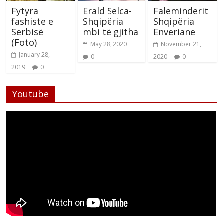
Fytyra
Erald Selca-
Faleminderit
fashiste e
Shqipëria
Shqipëria
Serbisë
mbi të gjitha
Enveriane
(Foto)
May 28, 2020
November 21,
January 28,
0
2020
0
2019
0
Youtube