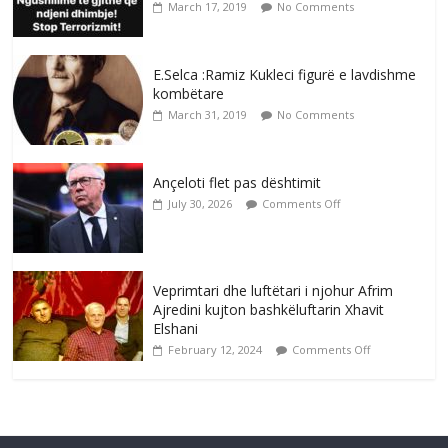
March 17, 2019
No Comments
E.Selca :Ramiz Kukleci figurë e lavdishme
kombëtare
March 31, 2019
No Comments
Ançeloti flet pas dështimit
July 30, 2026
Comments Off
Veprimtari dhe luftëtari i njohur Afrim
Ajredini kujton bashkëluftarin Xhavit
Elshani
February 12, 2024
Comments Off