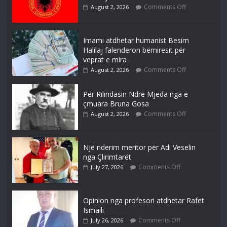
Comments Off
August 2, 2026
Imami atdhetar humanist Besim
Halilaj falenderon bëmiresit për
veprat e mira
Comments Off
August 2, 2026
Për Rilindasin Ndre Mjeda nga e
çmuara Bruna Gosa
Comments Off
August 2, 2026
Një nderim meritor për Adi Veselin
nga Çlirimtarët
Comments Off
July 27, 2026
Opinion nga profesori atdhetar Rafet
Ismaili
Comments Off
July 26, 2026