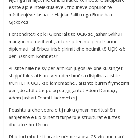
është ajo e intelektualëve , tribunëve popullor të
mëdhenjëve Jashar e Hajdar Salihu nga Botusha e
Gjakovës
Personaliteti epik i Gjeneralit të UÇK-së Jashar Salihu i
mungon mëmëdheut , ai tërë jetën me pendë armë
diplomaci i shërbeu lirisë çlirimit dhe betimit të UÇK -së
për Bashkim Kombëtar .
Ai ishte halë në sy për armikun jugosllav dhe kuislingët
shqipëfoles ai ishte vet ndershmëria disiplina ai ishte
truri i LPK UÇK -së famëmadhe , ai ishte burim frymezimi
për çdo atdhetar po aq sa gjigantët Adem Demaçi ,
Adem Jashari Fehmi Lladrovci etj
Poashtu ai dhe vepra e tij nuk u çmuan meritushëm
asnjëherë e kjo duhet ti turpërojë strukturat e luftës
dhe ato shtetërore .
Dhjetori mbetet i acartë për ne sepse 23 vite me parë