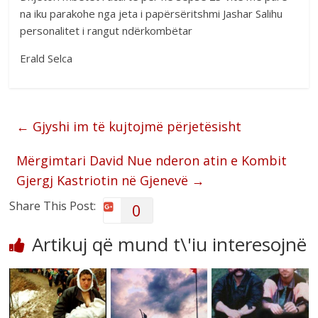
na iku parakohe nga jeta i papërsëritshmi Jashar Salihu
personalitet i rangut ndërkombëtar
Erald Selca
←
Gjyshi im të kujtojmë përjetësisht
Mërgimtari David Nue nderon atin e Kombit
Gjergj Kastriotin në Gjenevë
→
Share This Post:
0
Artikuj që mund t\'iu interesojnë