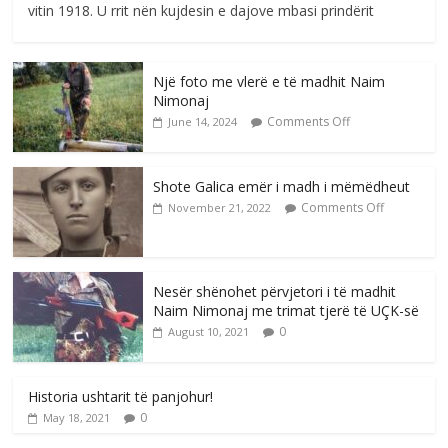
vitin 1918. U rrit nën kujdesin e dajove mbasi prindërit
Një foto me vlerë e të madhit Naim
Nimonaj
Comments Off
June 14, 2024
Shote Galica emër i madh i mëmëdheut
Comments Off
November 21, 2022
Nesër shënohet përvjetori i të madhit
Naim Nimonaj me trimat tjerë të UÇK-së
0
August 10, 2021
Historia ushtarit të panjohur!
0
May 18, 2021