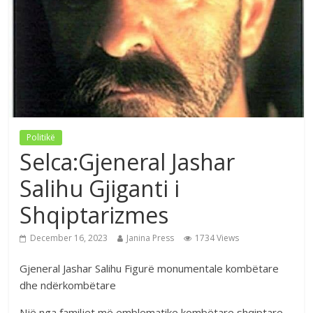
Politikë
Selca:Gjeneral Jashar
Salihu Gjiganti i
Shqiptarizmes
December 16, 2023
Janina Press
1734 Views
Gjeneral Jashar Salihu Figurë monumentale kombëtare
dhe ndërkombëtare
Një nga familjet më emblematike kombëtare shqiptare