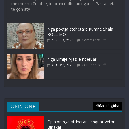
me mosmirënjohje, injorancë dhe arrogancë.Pastaj jeta
të çon aty
Nga poetja atdhetare Kumrie Shala -
BOLL MO
Comments Off
August 6, 2026
Nga Elmije Ajazi e nderuar
Comments Off
August 5, 2026
OPINIONE
Shfaq të gjitha
Opinion nga atdhetari i shquar Veton
Binakaj