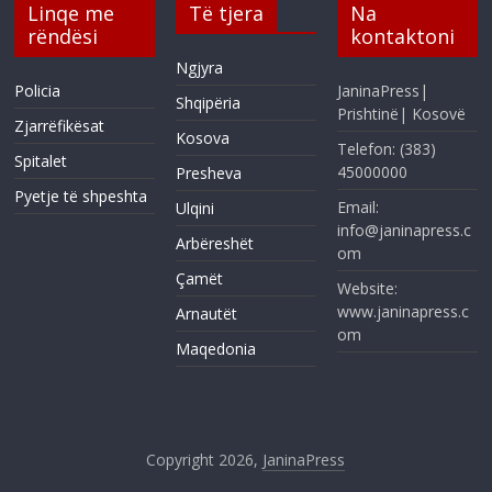
Linqe me
Të tjera
Na
rëndësi
kontaktoni
Ngjyra
Policia
JaninaPress|
Shqipëria
Prishtinë| Kosovë
Zjarrëfikësat
Kosova
Telefon: (383)
Spitalet
45000000
Presheva
Pyetje të shpeshta
Email:
Ulqini
info@janinapress.c
Arbëreshët
om
Çamët
Website:
www.janinapress.c
Arnautët
om
Maqedonia
Copyright 2026,
JaninaPress