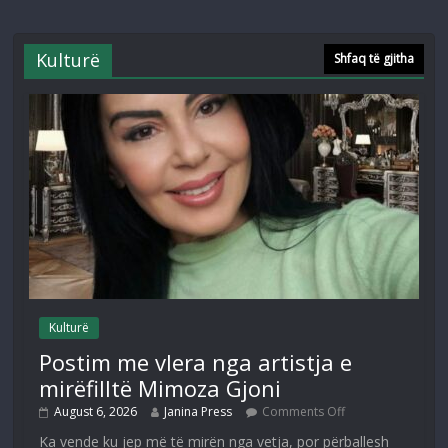
Kulturë
Shfaq të gjitha
Kulturë
Postim me vlera nga artistja e
mirëfilltë Mimoza Gjoni
August 6, 2026
Janina Press
Comments Off
Ka vende ku jep më të mirën nga vetja, por përballesh