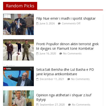
Random Picks
Filip Nue emër i madh i sportit shqiptar
June 3, 2026
Comments Off
Fronti Popullor dënon aktin terrorist grek
të djegjes së Flamurit tonë Kombëtar
June 16, 2020
No Comments
Selca:Sali Berisha dhe Lul Basha e PD
janë krijesa antikombëtare
December 11, 2021
No Comments
Opinion nga atdhetari i shquar z.Isuf
Bytyqi
September 27, 2020
No Comments