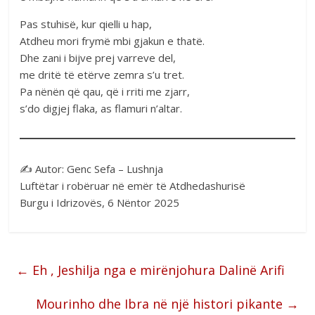
Pas stuhisë, kur qielli u hap,
Atdheu mori frymë mbi gjakun e thatë.
Dhe zani i bijve prej varreve del,
me dritë të etërve zemra s’u tret.
Pa nënën që qau, që i rriti me zjarr,
s’do digjej flaka, as flamuri n’altar.
✍️ Autor: Genc Sefa – Lushnja
Luftëtar i robëruar në emër të Atdhedashurisë
Burgu i Idrizovës, 6 Nëntor 2025
←
Eh , Jeshilja nga e mirënjohura Dalinë Arifi
Mourinho dhe Ibra në një histori pikante
→