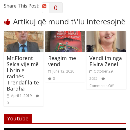
Share This Post:
0
Artikuj që mund t\'iu interesojnë
Mr.Florent
Reagim me
Vendi im nga
Selca vije më
vend
Elvira Zeneli
librin e
June 12, 2020
October 29,
radhës
0
2025
Trëndafila të
Comments Off
Bardha
April 1, 2019
0
Youtube