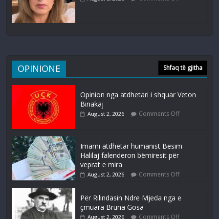
OPINIONE
Shfaq të gjitha
Opinion nga atdhetari i shquar Veton
Binakaj
Comments Off
August 2, 2026
Imami atdhetar humanist Besim
Halilaj falenderon bëmiresit për
veprat e mira
Comments Off
August 2, 2026
Për Rilindasin Ndre Mjeda nga e
çmuara Bruna Gosa
Comments Off
August 2, 2026