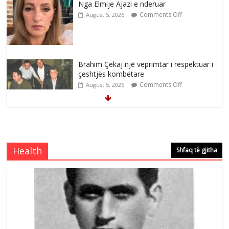
Nga Elmije Ajazi e nderuar
Comments Off
August 5, 2026
Brahim Çekaj njē veprimtar i respektuar i
çeshtjës kombëtare
Comments Off
August 5, 2026
Çlirimtari Mentor Mushkolaj nderohet
me mirenjohje nga Xhevdet Qeriqi Dega
e invalidëve në Fushë Kosovë
Health
Shfaq të gjitha
Comments Off
August 4, 2026
Çlirimtari Agron Gërvalla me takime pune
në atdhe të shoqerisë Levizja
Comments Off
August 3, 2026