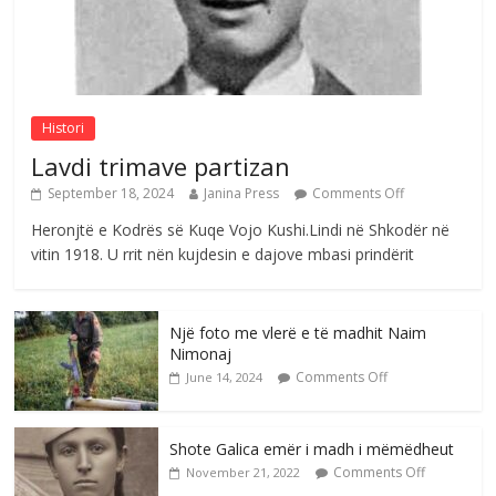
Postim me vlera nga artistja e mirëfilltë
Mimoza Gjoni
Comments Off
August 6, 2026
Histori
Lavdi trimave partizan
September 18, 2024
Janina Press
Comments Off
Heronjtë e Kodrës së Kuqe Vojo Kushi.Lindi në Shkodër në
vitin 1918. U rrit nën kujdesin e dajove mbasi prindërit
Një foto me vlerë e të madhit Naim
Nimonaj
Comments Off
June 14, 2024
Shote Galica emër i madh i mëmëdheut
Comments Off
November 21, 2022