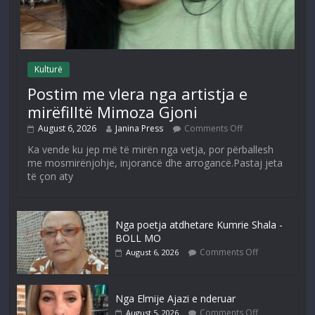
Kulturë
Postim me vlera nga artistja e
mirëfilltë Mimoza Gjoni
August 6, 2026
Janina Press
Comments Off
Ka vende ku jep më të mirën nga vetja, por përballesh
me mosmirënjohje, injorancë dhe arrogancë.Pastaj jeta
të çon aty
Nga poetja atdhetare Kumrie Shala -
BOLL MO
Comments Off
August 6, 2026
Nga Elmije Ajazi e nderuar
Comments Off
August 5, 2026