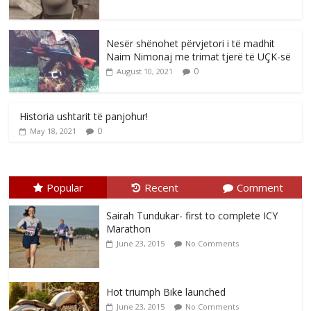
Nesër shënohet përvjetori i të madhit
Naim Nimonaj me trimat tjerë të UÇK-së
0
August 10, 2021
Historia ushtarit të panjohur!
0
May 18, 2021
Popular
Recent
Comment
Sairah Tundukar- first to complete ICY
Marathon
June 23, 2015
No Comments
Hot triumph Bike launched
June 23, 2015
No Comments