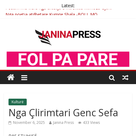
Latest:
Postim me vlera nga artistja e mirëfilltë Mimoza Gjoni
Nga poetja atdhetare Kumrie Shala -BOLL MO
Nga Elmije Ajazi e nderuar
Brahim Çekaj njē veprimtar i respektuar i çeshtjës kombëtare
Çlirimtari Mentor Mushkolaj nderohet me mirenjohje nga
Xhevdet Qeriqi Dega e invalidëve në Fushë Kosovë
Kulturë
Nga Çlirimtari Genc Sefa
November 6, 2025
Janina Press
433 Views
PAS STUHISË