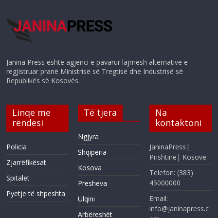
Janina Press është agjenci e pavarur lajmesh alternative e
regjistruar pranë Ministrisë së Tregtisë dhe Industrisë së
Republikës së Kosovës.
Linqe me
Të tjera
Na
rëndësi
kontaktoni
Ngjyra
Policia
JaninaPress|
Shqipëria
Prishtinë| Kosovë
Zjarrëfikësat
Kosova
Telefon: (383)
Spitalet
45000000
Presheva
Pyetje të shpeshta
Email:
Ulqini
info@janinapress.c
Arbëreshët