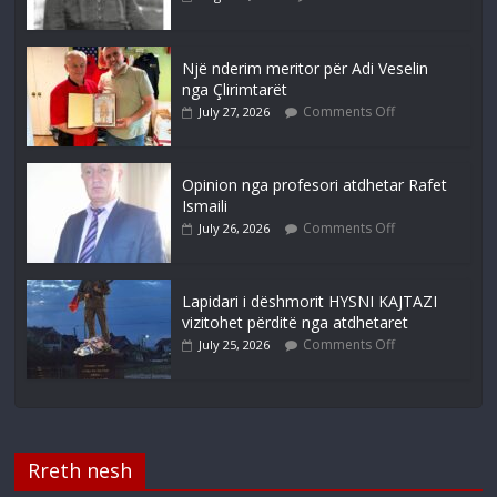
Një nderim meritor për Adi Veselin
nga Çlirimtarët
Comments Off
July 27, 2026
Opinion nga profesori atdhetar Rafet
Ismaili
Comments Off
July 26, 2026
Lapidari i dëshmorit HYSNI KAJTAZI
vizitohet përditë nga atdhetaret
Comments Off
July 25, 2026
Rreth nesh