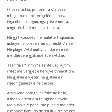
U shua stuhia, por zemra s’u shua,
mbi gjakun e etërve çelën flamura.
Nga dheu i djegun, nga plisi e ndera,
u ngritën bijtë me shpirt si era.
Në gji t’Kosovës, në malet e Shqipnisë,
ushqyen shpresën me qumësht t’lirisë.
Në plagë t’Atdheut vnun dorën e re,
me djersë e gjak ndërtuen Atdhe.
Tash fjala “Trimni” s’është veç kujtim,
rritet me vargjet e herojve t’vendit tim.
Në gjakun e vjetër, në gjakun e ri,
rrjedh gjeneza e fisit arbëri.
Ata s’kanë pranga, as frikë në ballë,
u mësoi historia si të ngrihen n’valë.
Me pushkë e penë, me punë e me nder,
e mbajnë flamurin që s’u ul kurrë në erë.