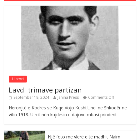
Çlirimtari Mentor Mushkolaj nderohet
me mirenjohje nga Xhevdet Qeriqi Dega
e invalidëve në Fushë Kosovë
Comments Off
August 4, 2026
Sulm , pse të dua ty
Comments Off
August 8, 2026
Histori
Lavdi trimave partizan
September 18, 2024
Janina Press
Comments Off
Heronjtë e Kodrës së Kuqe Vojo Kushi.Lindi në Shkodër në
vitin 1918. U rrit nën kujdesin e dajove mbasi prindërit
Një foto me vlerë e të madhit Naim