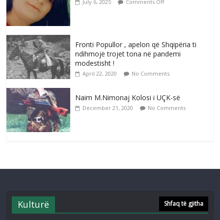
July 6, 2025
Comments Off
Fronti Popullor , apelon që Shqipëria ti
ndihmojë trojet tona në pandemi
modestisht !
April 22, 2020
No Comments
Naim M.Nimonaj Kolosi i UÇK-së
December 21, 2020
No Comments
Kulturë
Shfaq të gjitha