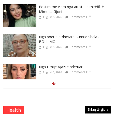
Postim me vlera nga artistja e mirëfilltë
Mimoza Gjoni
Comments Off
August 6, 2026
Nga poetja atdhetare Kumrie Shala -
BOLL MO
Comments Off
August 6, 2026
Nga Elmije Ajazi e nderuar
Comments Off
August 5, 2026
Brahim Çekaj njē veprimtar i respektuar i
çeshtjës kombëtare
Comments Off
August 5, 2026
Health
Shfaq të gjitha