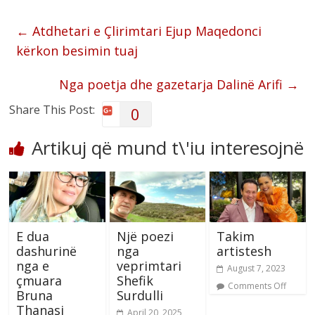
←
Atdhetari e Çlirimtari Ejup Maqedonci
kërkon besimin tuaj
Nga poetja dhe gazetarja Dalinë Arifi
→
Share This Post:
0
Artikuj që mund t\'iu interesojnë
E dua
Një poezi
Takim
dashurinë
nga
artistesh
nga e
veprimtari
August 7, 2023
çmuara
Shefik
Comments Off
Bruna
Surdulli
Thanasi
April 20, 2025