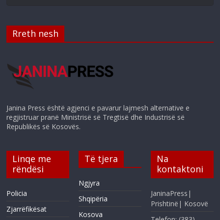
Rreth nesh
Janina Press është agjenci e pavarur lajmesh alternative e
regjistruar pranë Ministrisë së Tregtisë dhe Industrisë së
Republikës së Kosovës.
Linqe me
Të tjera
Na
rëndësi
kontaktoni
Ngjyra
Policia
JaninaPress|
Shqipëria
Prishtinë| Kosovë
Zjarrëfikësat
Kosova
Telefon: (383)