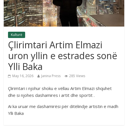
Kulturë
Çlirimtari Artim Elmazi
uron yllin e estrades sonë
Ylli Baka
May 16, 2026
Janina Press
285 Views
Çlirimtari i njohur shoku e vëllau Artim Elmazi shquhet
dhe si njohes dashamires i artit dhe sportit .
Ai ka uruar me dashamirësi për ditëlindje artistin e madh
Ylli Baka