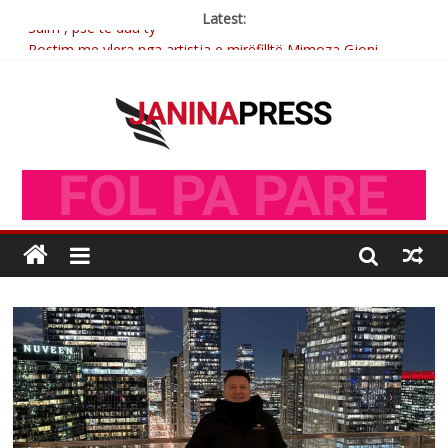
Latest:
Sulm , pse të dua ty
Postim me vlera nga artistja e mirëfilltë Mimoza Gjoni
Nga poetja atdhetare Kumrie Shala -BOLL MO
Nga Elmije Ajazi e nderuar
Brahim Çekaj njē veprimtar i respektuar i çeshtjës kombëtare