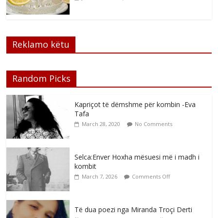
Reklamo këtu
Random Picks
Kapriçot të dëmshme për kombin -Eva
Tafa
March 28, 2020
No Comments
Selca:Enver Hoxha mësuesi më i madh i
kombit
March 7, 2026
Comments Off
Të dua poezi nga Miranda Troçi Derti