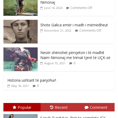
Nimonaj
Comments Off
June 14, 2024
Shote Galica emër i madh i mëmëdheut
Comments Off
November 21, 2022
Nesër shënohet përvjetori i të madhit
Naim Nimonaj me trimat tjerë të UÇK-së
0
August 10, 2021
Historia ushtarit të panjohur!
0
May 18, 2021
Popular
Recent
Comment
Sairah Tundukar- first to complete ICY