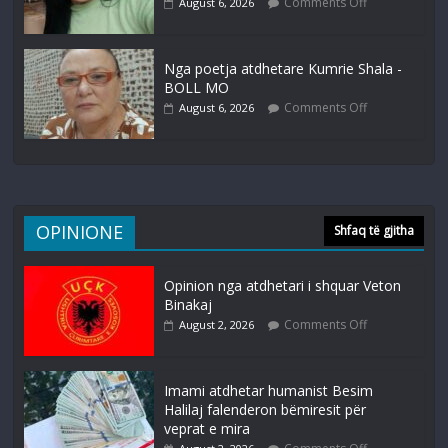
Comments Off
August 6, 2026
Nga poetja atdhetare Kumrie Shala -
BOLL MO
Comments Off
August 6, 2026
OPINIONE
Shfaq të gjitha
Opinion nga atdhetari i shquar Veton
Binakaj
Comments Off
August 2, 2026
Imami atdhetar humanist Besim
Halilaj falenderon bëmiresit për
veprat e mira