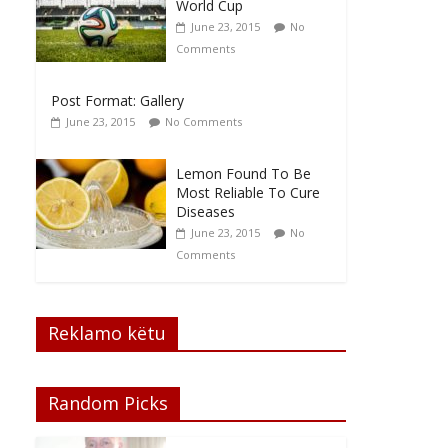
World Cup
June 23, 2015
No
Comments
Post Format: Gallery
June 23, 2015
No Comments
Lemon Found To Be
Most Reliable To Cure
Diseases
June 23, 2015
No
Comments
Reklamo këtu
Random Picks