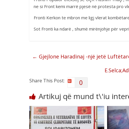
ne si Front kemi marrë pjesë në protesta pro v
Fronti Kerkon te mbron me ligj vlerat kombëtare
Sot Fronti ka ndarë , shumë mirënjohje për vepri
←
Gjejlone Haradinaj -një jetë Luftëta
E.Selca;A
Share This Post:
0
Artikuj që mund t\'iu inte