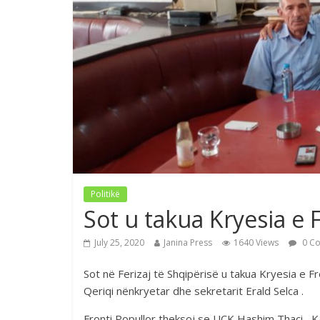
Politikë
Sot u takua Kryesia e 
July 25, 2020
Janina Press
1640 Views
0 C
Sot në Ferizaj të Shqipërisë u takua Kryesia e Fr
Qeriqi nënkryetar dhe sekretarit Erald Selca .
Fronti Popullor theksoj se UÇK Hashim Thaçi , K