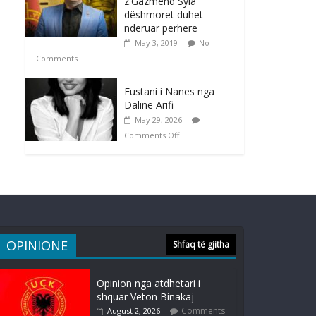
z.Gazmend Syla
dëshmoret duhet
nderuar përherë
May 3, 2019
No
Comments
Fustani i Nanes nga
Dalinë Arifi
May 29, 2026
Comments Off
OPINIONE
Shfaq të gjitha
Opinion nga atdhetari i
shquar Veton Binakaj
Comments
August 2, 2026