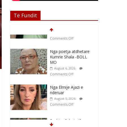
Të Fundit
Nga poetja atdhetare
Kumrie Shala -BOLL
MO
August 6, 2026
Comments Off
Nga Elmije Ajazi e
nderuar
August 5, 2026
Comments Off
Brahim Çekaj njē
veprimtar i respektuar i
çeshtjës kombëtare
August 5, 2026