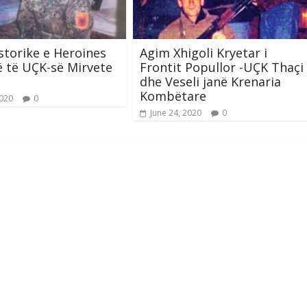
storike e Heroines
Agim Xhigoli Kryetar i
lë të UÇK-së Mirvete
Frontit Popullor -UÇK Thaçi
dhe Veseli janë Krenaria
Kombëtare
2020
0
June 24, 2020
0