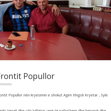
Frontit Popullor
omments
ontit Popullor nën kryesimin e shokut Agim Xhigoli Kryetar , Syle
adri Veseli dhe çdo luftëtar janë të pafajshem dhe heronjë dhe