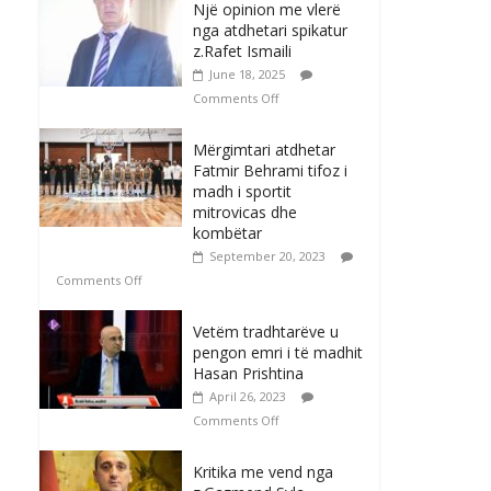
Një opinion me vlerë
nga atdhetari spikatur
z.Rafet Ismaili
June 18, 2025
Comments Off
Mërgimtari atdhetar
Fatmir Behrami tifoz i
madh i sportit
mitrovicas dhe
kombëtar
September 20, 2023
Comments Off
Vetëm tradhtarëve u
pengon emri i të madhit
Hasan Prishtina
April 26, 2023
Comments Off
Kritika me vend nga