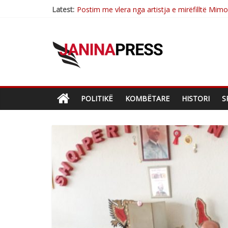
Latest:
Postim me vlera nga artistja e mirëfilltë Mim
Nga poetja atdhetare Kumrie Shala -BOLL M
Nga Elmije Ajazi e nderuar
Brahim Çekaj njē veprimtar i respektuar i çe
Sulm , pse të dua ty
POLITIKË
KOMBËTARE
HISTORI
S