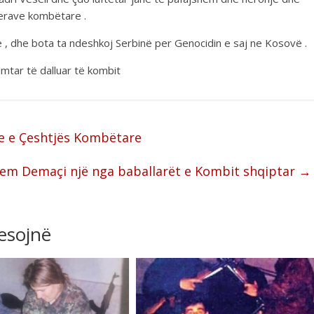
lerave kombëtare .
 , dhe bota ta ndeshkoj Serbinë per Genocidin e saj ne Kosovë .
mtar të dalluar të kombit
re e Çeshtjës Kombëtare
dem Demaçi një nga baballarët e Kombit shqiptar
→
resojnë