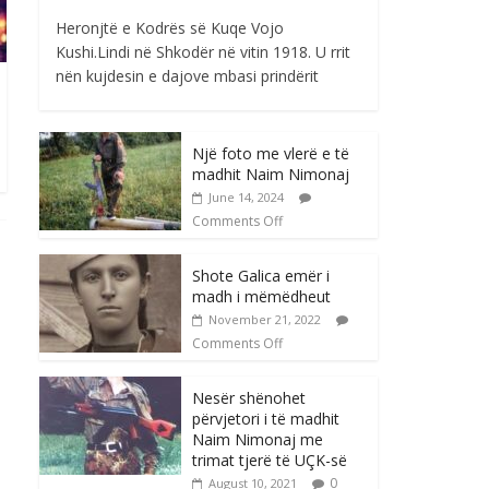
Heronjtë e Kodrës së Kuqe Vojo
Kushi.Lindi në Shkodër në vitin 1918. U rrit
nën kujdesin e dajove mbasi prindërit
Një foto me vlerë e të
madhit Naim Nimonaj
June 14, 2024
Comments Off
Shote Galica emër i
madh i mëmëdheut
November 21, 2022
Comments Off
Nesër shënohet
përvjetori i të madhit
Naim Nimonaj me
trimat tjerë të UÇK-së
0
August 10, 2021