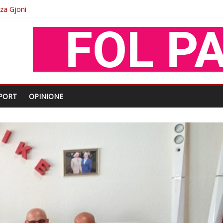
oza Gjoni
O
shtjës kombëtare
PORT
OPINIONE